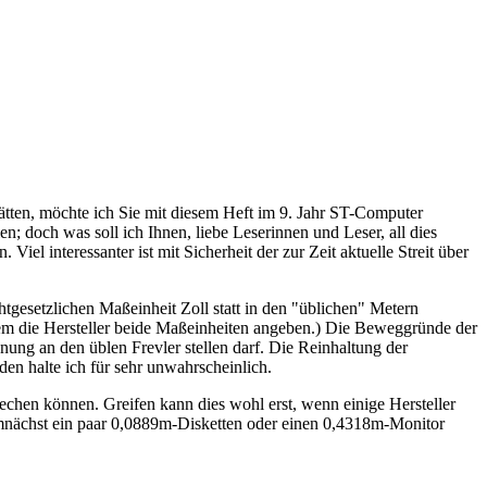
tten, möchte ich Sie mit diesem Heft im 9. Jahr ST-Computer
; doch was soll ich Ihnen, liebe Leserinnen und Leser, all dies
l interessanter ist mit Sicherheit der zur Zeit aktuelle Streit über
tgesetzlichen Maßeinheit Zoll statt in den "üblichen" Metern
ndem die Hersteller beide Maßeinheiten angeben.) Die Beweggründe der
ung an den üblen Frevler stellen darf. Die Reinhaltung der
en halte ich für sehr unwahrscheinlich.
echen können. Greifen kann dies wohl erst, wenn einige Hersteller
 demnächst ein paar 0,0889m-Disketten oder einen 0,4318m-Monitor