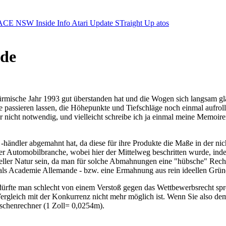
ACE NSW Inside Info
Atari Update
STraight Up
atos
ede
mische Jahr 1993 gut überstanden hat und die Wogen sich langsam glä
assieren lassen, die Höhepunkte und Tiefschläge noch einmal aufrollen
ht notwendig, und vielleicht schreibe ich ja einmal meine Memoiren. Vie
ändler abgemahnt hat, da diese für ihre Produkte die Maße in der nich
 der Automobilbranche, wobei hier der Mittelweg beschritten wurde, i
eller Natur sein, da man für solche Abmahnungen eine "hübsche" Rechn
als Academie Allemande - bzw. eine Ermahnung aus rein ideellen Gründ
dürfte man schlecht von einem Verstoß gegen das Wettbewerbsrecht spr
er Vergleich mit der Konkurrenz nicht mehr möglich ist. Wenn Sie also
aschenrechner (1 Zoll= 0,0254m).