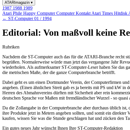
ATARImagazin
▾
1987
1988
1989
Atari Phile
Happy Computer
Computer Kontakt
Atari Times
Hitdisk
← ST-Computer 01 / 1994
Editorial: Von maßvoll keine R
Rubriken
Nachdem die ST-Computer auch das für die ATARI-Branche recht stür
begrüßen. Normalerweise würde man jetzt das vergangene Jahr Revue p
wiederholen. Als aufmerksamer ST-Computer-Leser haben Sie das gar nic
die metrischen Maße, der die ganze Computerbranche betrifft.
Dabei geht es um einen Dortmunder Verein, der Computerfirmen und -h
angeben. (Einen ähnlichen Streit gab es ja bereits mit PS und kW in
Herren des Abmahnvereins dürften mit Sicherheit aber rein kommerzi
deutschen Sprache vor Maßen mit fremdländischer Wurzel - so quasi 
Da die Zollangabe in der Computerbranche aber durchaus üblich ist, 
ihre Produkte jetzt in Metern angeben sollten, und somit ein direkt
kaufen, wissen Sie was die Stunde geschlagen hat und zücken den T
Ein gutes neues Jahr wünscht Ihnen Ihre ST-Computer-Redaktion