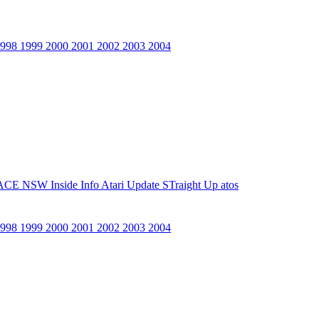
1998
1999
2000
2001
2002
2003
2004
ACE NSW Inside Info
Atari Update
STraight Up
atos
1998
1999
2000
2001
2002
2003
2004