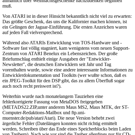
allmählich über Weihnachtsgeschenke nachzudenken beginnen
muß.
Von ATARI ist in dieser Hinsicht bekanntlich nicht viel zu erwarten:
Das größte Geschenk, das uns die Kalifornier machen können, ist
ein Gelingen der Jaguar-Einführung. Die ersten Anzeichen waren
auf jeden Fall vielversprechend.
Während also ATARIs Entwicklung von TOS-Hardware und -
Software fast völlig stagniert, kam wenigstens vom neuen Support-
Zentrum von ATARI Benelux ein Lebenszeichen. Der große
Briefumschlag enthielt einige Ausgaben der "Entwickler-
Newsletter", die deutschen Entwicklern seit Jahr und Tag
vorenthalten wurde, sowie eine andere interessante Informationen zu
Entwicklerdokumentation und Toolkits (wer wußte schon, daß es
ein JPEG-Toolkit für den DSP gibt, das zu allem Überfluß sogar
auch noch recht preiswert ist?).
Weiterhin wurde nach monatelangem Tauziehen eine
fehlerkorrigierte Fassung von MetaDOS freigegeben
(METADS22.ZIP,unter anderem Maus MS2, Maus MTK, der ST-
Computer-Redaktions-Mailbox und ftp.uni-
muenster.de/pub/atari/Atari). Die neue Version behebt zwei
ärgerliche Fehler (Dateilängen konnten nicht richtig ermittelt
werden, Schreiben über das Ende eines Speicherblocks beim Laden
von Treibern). Nach wie vor sind die Treiber allerdings nur für CD-