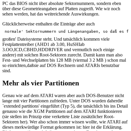
PC das BIOS nicht über absolute Sektornummern, sondern eben
über diese Geometrieangaben auf Platten zugreift. Wie wir noch
sehen werden, hat das weitreichende Auswirkungen.
Glücklicherweise enthalten die Einträge aber auch
normale' Sektornummern und Längenangaben, so daß es fü
großen' Dateisysteme steht. Und tatsächlich kommen viele
Festplattentreiber (AHD1 ab 3.00, HuSHIab
3.OO,ICD,CBHD,HDDRIVER und vermutlich noch einige
andere) mit solchen Root-Sektoren zurecht. Damit kann man also
Fest- und Wechselplatten bis 128 MB (viermal 3 2 MB ) schon mal
so einrichten,daßsie auf DOS Rechnern und ATARIs benutzbar
sind.
Mehr als vier Partitionen
Genau wie auf dem ATARI waren aber auch DOS-Benutzer nicht
lange mit vier Partitionen zufrieden. Unter DOS wurden daherdie
`extended partitions' eingeführt (Typ 5), die tatsächlich bis ins Detail
genauso wie die XGM Partitionen auf dem ATARI funktionieren
(sie stellen im Prinzip eine verkettete Liste zusätzlicher Root-
Sektoren her). Wer also schon immer wissen wollte, wie ATARI auf
dieses merkwürdige Format gekommen ist: hier ist die Erklärung.