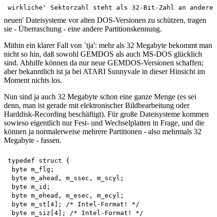
wirkliche' Sektorzahl steht als 32-Bit-Zahl an anderer
neuen' Dateisysteme vor alten DOS-Versionen zu schützen, tragen
sie - Überraschung - eine andere Partitionskennung.
Mithin ein klarer Fall von `tja': mehr als 32 Megabyte bekommt man
nicht so hin, daß sowohl GEMDOS als auch MS-DOS glücklich
sind. Abhilfe können da nur neue GEMDOS-Versionen schaffen;
aber bekanntlich ist ja bei ATARI Sunnyvale in dieser Hinsicht im
Moment nichts los.
Nun sind ja auch 32 Megabyte schon eine ganze Menge (es sei
denn, man ist gerade mit elektronischer Bildbearbeitung oder
Harddisk-Recording beschäftigt). Für große Dateisysteme kommen
sowieso eigentlich nur Fest- und Wechselplatten in Frage, und die
können ja normalerweise mehrere Partitionen - also mehrmals 32
Megabyte - fassen.
typedef struct {

 byte m_flg;

 byte m_ahead, m_ssec, m_scyl;

 byte m_id;

 byte m_ehead, m_esec, m_ecyl;

 byte m_st[4]; /* Intel-Format! */

 byte m_siz[4]; /* Intel-Format! */
