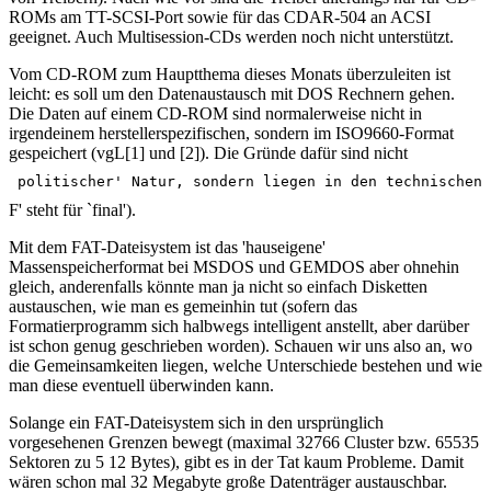
ROMs am TT-SCSI-Port sowie für das CDAR-504 an ACSI
geeignet. Auch Multisession-CDs werden noch nicht unterstützt.
Vom CD-ROM zum Hauptthema dieses Monats überzuleiten ist
leicht: es soll um den Datenaustausch mit DOS Rechnern gehen.
Die Daten auf einem CD-ROM sind normalerweise nicht in
irgendeinem herstellerspezifischen, sondern im ISO9660-Format
gespeichert (vgL[1] und [2]). Die Gründe dafür sind nicht
politischer' Natur, sondern liegen in den technischen 
F' steht für `final').
Mit dem FAT-Dateisystem ist das 'hauseigene'
Massenspeicherformat bei MSDOS und GEMDOS aber ohnehin
gleich, anderenfalls könnte man ja nicht so einfach Disketten
austauschen, wie man es gemeinhin tut (sofern das
Formatierprogramm sich halbwegs intelligent anstellt, aber darüber
ist schon genug geschrieben worden). Schauen wir uns also an, wo
die Gemeinsamkeiten liegen, welche Unterschiede bestehen und wie
man diese eventuell überwinden kann.
Solange ein FAT-Dateisystem sich in den ursprünglich
vorgesehenen Grenzen bewegt (maximal 32766 Cluster bzw. 65535
Sektoren zu 5 12 Bytes), gibt es in der Tat kaum Probleme. Damit
wären schon mal 32 Megabyte große Datenträger austauschbar.