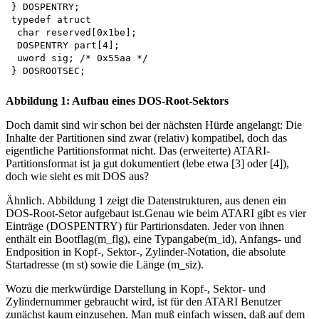
} DOSPENTRY;

typedef atruct

 char reserved[0x1be];

 DOSPENTRY part[4];

 uword sig; /* 0x55aa */

Abbildung 1: Aufbau eines DOS-Root-Sektors
Doch damit sind wir schon bei der nächsten Hürde angelangt: Die
Inhalte der Partitionen sind zwar (relativ) kompatibel, doch das
eigentliche Partitionsformat nicht. Das (erweiterte) ATARI-
Partitionsformat ist ja gut dokumentiert (lebe etwa [3] oder [4]),
doch wie sieht es mit DOS aus?
Ähnlich. Abbildung 1 zeigt die Datenstrukturen, aus denen ein
DOS-Root-Setor aufgebaut ist.Genau wie beim ATARI gibt es vier
Einträge (DOSPENTRY) für Partirionsdaten. Jeder von ihnen
enthält ein Bootflag(m_flg), eine Typangabe(m_id), Anfangs- und
Endposition in Kopf-, Sektor-, Zylinder-Notation, die absolute
Startadresse (m st) sowie die Länge (m_siz).
Wozu die merkwürdige Darstellung in Kopf-, Sektor- und
Zylindernummer gebraucht wird, ist für den ATARI Benutzer
zunächst kaum einzusehen. Man muß einfach wissen, daß auf dem