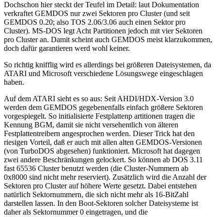
Dochschon hier steckt der Teufel im Detail: laut Dokumentation
verkraftet GEMDOS nur zwei Sektoren pro Cluster (und seit
GEMDOS 0.20; also TOS 2.06/3.06 auch einen Sektor pro
Cluster). MS-DOS legt Acht Partitionen jedoch mit vier Sektoren
pro Cluster an. Damit scheint auch GEMDOS meist klarzukommen,
doch dafür garantieren werd wohl keiner.
So richtig knifflig wird es allerdings bei größeren Dateisystemen, da
ATARI und Microsoft verschiedene Lösungswege eingeschlagen
haben.
Auf dem ATARI sieht es so aus: Seit AHDI/HDX-Version 3.0
werden dem GEMDOS gegebenenfalls einfach größere Sektoren
vorgespiegelt. So initialisierte Festplattenp artitionen tragen die
Kennung BGM, damit sie nicht versehentlich von älteren
Festplattentreibern angesprochen werden. Dieser Trick hat den
riesigen Vorteil, daß er auch mit allen alten GEMDOS-Versionen
(von TurboDOS abgesehen) funktioniert. Microsoft hat dagegen
zwei andere Beschränkungen gelockert. So können ab DOS 3.11
fast 65536 Cluster benutzt werden (die Cluster-Nummern ab
0x8000 sind nicht mehr reserviert). Zusätzlich wird die Anzahl der
Sektoren pro Cluster auf höhere Werte gesetzt. Dabei entstehen
natürlich Sektornummern, die sich nicht mehr als 16-BitZahl
darstellen lassen. In den Boot-Sektoren solcher Dateisysteme ist
daher als Sektornummer 0 eingetragen, und die