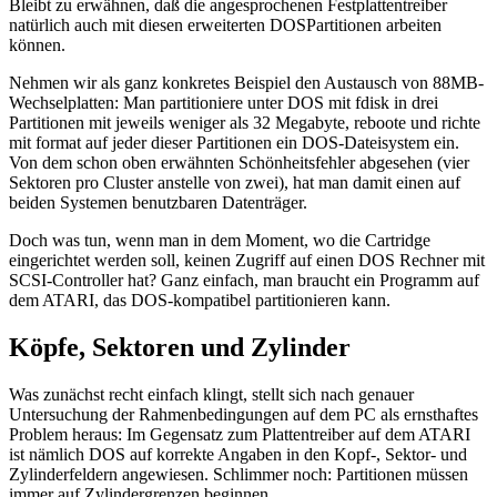
Bleibt zu erwähnen, daß die angesprochenen Festplattentreiber
natürlich auch mit diesen erweiterten DOSPartitionen arbeiten
können.
Nehmen wir als ganz konkretes Beispiel den Austausch von 88MB-
Wechselplatten: Man partitioniere unter DOS mit fdisk in drei
Partitionen mit jeweils weniger als 32 Megabyte, reboote und richte
mit format auf jeder dieser Partitionen ein DOS-Dateisystem ein.
Von dem schon oben erwähnten Schönheitsfehler abgesehen (vier
Sektoren pro Cluster anstelle von zwei), hat man damit einen auf
beiden Systemen benutzbaren Datenträger.
Doch was tun, wenn man in dem Moment, wo die Cartridge
eingerichtet werden soll, keinen Zugriff auf einen DOS Rechner mit
SCSI-Controller hat? Ganz einfach, man braucht ein Programm auf
dem ATARI, das DOS-kompatibel partitionieren kann.
Köpfe, Sektoren und Zylinder
Was zunächst recht einfach klingt, stellt sich nach genauer
Untersuchung der Rahmenbedingungen auf dem PC als ernsthaftes
Problem heraus: Im Gegensatz zum Plattentreiber auf dem ATARI
ist nämlich DOS auf korrekte Angaben in den Kopf-, Sektor- und
Zylinderfeldern angewiesen. Schlimmer noch: Partitionen müssen
immer auf Zylindergrenzen beginnen.