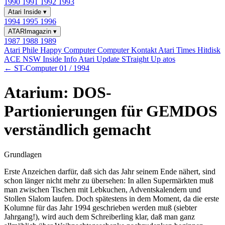
1990
1991
1992
1993
Atari Inside
▾
1994
1995
1996
ATARImagazin
▾
1987
1988
1989
Atari Phile
Happy Computer
Computer Kontakt
Atari Times
Hitdisk
ACE NSW Inside Info
Atari Update
STraight Up
atos
← ST-Computer 01 / 1994
Atarium: DOS-
Partionierungen für GEMDOS
verständlich gemacht
Grundlagen
Erste Anzeichen darfür, daß sich das Jahr seinem Ende nähert, sind
schon länger nicht mehr zu übersehen: In allen Supermärkten muß
man zwischen Tischen mit Lebkuchen, Adventskalendern und
Stollen Slalom laufen. Doch spätestens in dem Moment, da die erste
Kolumne für das Jahr 1994 geschrieben werden muß (siebter
Jahrgang!), wird auch dem Schreiberling klar, daß man ganz