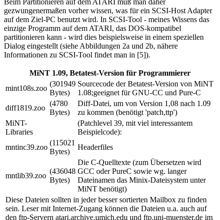
Beim Partitionieren auf dem ATARI muß man daher
gezwungenermaßen vorher wissen, was für ein SCSI-Host Adapter
auf dem Ziel-PC benutzt wird. In SCSI-Tool - meines Wissens das
einzige Programm auf dem ATARI, das DOS-kompatibel
partitionieren kann - wird dies beispielsweise in einem speziellen
Dialog eingestellt (siehe Abbildungen 2a und 2b, nähere
Informationen zu SCSI-Tool findet man in [5]).
MiNT 1.09, Betatest-Version für Programmierer
(301949
Sourcecode der Betatest-Version von MiNT
mint108s.zoo
Bytes)
1.08;geeignet für GNU-CC und Pure-C
(4780
Diff-Datei, um von Version 1,08 nach 1.09
diff1819.zoo
Bytes)
zu kommen (benötigt 'patch,ttp')
MiNT-
(Patchlevel 39, mit viel interessantem
Libraries
Beispielcode):
(115021
mntinc39.zoo
Headerfiles
Bytes)
Die C-Quelltexte (zum Übersetzen wird
(436048
GCC oder PureC sowie wg. langer
mntlib39.zoo
Bytes)
Dateinamen das Minix-Dateisystem unter
MiNT benötigt)
Diese Dateien sollten in jeder besser sortierten Mailbox zu finden
sein. Leser mit Internet-Zugang können die Dateien u.a. auch auf
den ftp-Servern atari.archive.umich.edu und ftp.uni-muenster.de im