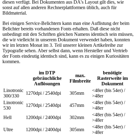
diesen verfügt. Bei Dokumenten aus DA's Layout gilt dies, wie
sonst auf allen anderen Rechnerplattformen üblich, auch für
Bildmaterial.
Bei einigen Service-Belichtern kann man eine Auflistung der beim
Belichter bereits vorhandenen Fonts erhalten. Daß diese nicht
unbedingt mit den Schriften gleichen Namens identisch sein müssen,
die wir vielleicht in unserem Dokument verwendet haben, konnten
wir im letzten Monat im 3. Teil unserer kleinen Artikelreihe zur
Typografie sehen. Aber selbst dann, wenn Hersteller und Vertrieb
der Fonts eindeutig identisch sind, kann es zu einigen Kuriositäten
kommen.
im DTP
benötigte
max.
gebräuchliche
Rasterweite im
Filmbreite
Auflösungen
Dokument
Linotronic
<48er (bis 54er) /
1270dpi / 2540dpi
305mm
300/330
>48er
Linotronic
<48er (bis 54er) /
1270dpi / 2540dpi
457mm
530
>48er
<48er (bis 54er) /
Hell
1200dpi / 2400dpi
302mm
>48er
<48er (bis 54er) /
Ultre
1200dpi / 2400dpi
305mm
>48er