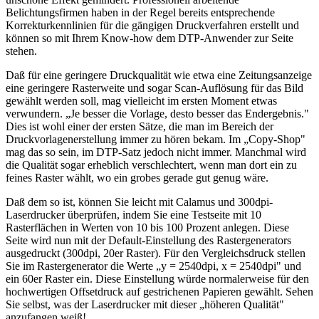
Belichtungsfirmen haben in der Regel bereits entsprechende
Korrekturkennlinien für die gängigen Druckverfahren erstellt und
können so mit Ihrem Know-how dem DTP-Anwender zur Seite
stehen.
Daß für eine geringere Druckqualität wie etwa eine Zeitungsanzeige
eine geringere Rasterweite und sogar Scan-Auflösung für das Bild
gewählt werden soll, mag vielleicht im ersten Moment etwas
verwundern. „Je besser die Vorlage, desto besser das Endergebnis."
Dies ist wohl einer der ersten Sätze, die man im Bereich der
Druckvorlagenerstellung immer zu hören bekam. Im „Copy-Shop"
mag das so sein, im DTP-Satz jedoch nicht immer. Manchmal wird
die Qualität sogar erheblich verschlechtert, wenn man dort ein zu
feines Raster wählt, wo ein grobes gerade gut genug wäre.
Daß dem so ist, können Sie leicht mit Calamus und 300dpi-
Laserdrucker überprüfen, indem Sie eine Testseite mit 10
Rasterflächen in Werten von 10 bis 100 Prozent anlegen. Diese
Seite wird nun mit der Default-Einstellung des Rastergenerators
ausgedruckt (300dpi, 20er Raster). Für den Vergleichsdruck stellen
Sie im Rastergenerator die Werte „y = 2540dpi, x = 2540dpi" und
ein 60er Raster ein. Diese Einstellung würde normalerweise für den
hochwertigen Offsetdruck auf gestrichenen Papieren gewählt. Sehen
Sie selbst, was der Laserdrucker mit dieser „höheren Qualität"
anzufangen weiß!