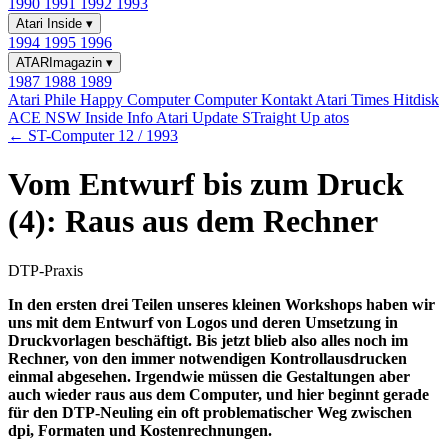
1990
1991
1992
1993
Atari Inside
▾
1994
1995
1996
ATARImagazin
▾
1987
1988
1989
Atari Phile
Happy Computer
Computer Kontakt
Atari Times
Hitdisk
ACE NSW Inside Info
Atari Update
STraight Up
atos
← ST-Computer 12 / 1993
Vom Entwurf bis zum Druck
(4): Raus aus dem Rechner
DTP-Praxis
In den ersten drei Teilen unseres kleinen Workshops haben wir
uns mit dem Entwurf von Logos und deren Umsetzung in
Druckvorlagen beschäftigt. Bis jetzt blieb also alles noch im
Rechner, von den immer notwendigen Kontrollausdrucken
einmal abgesehen. Irgendwie müssen die Gestaltungen aber
auch wieder raus aus dem Computer, und hier beginnt gerade
für den DTP-Neuling ein oft problematischer Weg zwischen
dpi, Formaten und Kostenrechnungen.