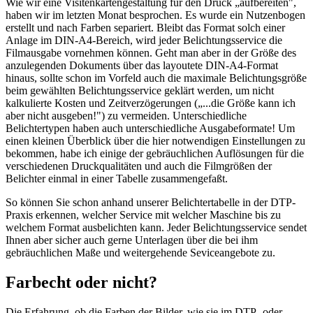
Wie wir eine Visitenkartengestaltung für den Druck „aufbereiten",
haben wir im letzten Monat besprochen. Es wurde ein Nutzenbogen
erstellt und nach Farben separiert. Bleibt das Format solch einer
Anlage im DIN-A4-Bereich, wird jeder Belichtungsservice die
Filmausgabe vornehmen können. Geht man aber in der Größe des
anzulegenden Dokuments über das layoutete DIN-A4-Format
hinaus, sollte schon im Vorfeld auch die maximale Belichtungsgröße
beim gewählten Belichtungsservice geklärt werden, um nicht
kalkulierte Kosten und Zeitverzögerungen („...die Größe kann ich
aber nicht ausgeben!") zu vermeiden. Unterschiedliche
Belichtertypen haben auch unterschiedliche Ausgabeformate! Um
einen kleinen Überblick über die hier notwendigen Einstellungen zu
bekommen, habe ich einige der gebräuchlichen Auflösungen für die
verschiedenen Druckqualitäten und auch die Filmgrößen der
Belichter einmal in einer Tabelle zusammengefaßt.
So können Sie schon anhand unserer Belichtertabelle in der DTP-
Praxis erkennen, welcher Service mit welcher Maschine bis zu
welchem Format ausbelichten kann. Jeder Belichtungsservice sendet
Ihnen aber sicher auch gerne Unterlagen über die bei ihm
gebräuchlichen Maße und weitergehende Seviceangebote zu.
Farbecht oder nicht?
Die Erfahrung, ob die Farben der Bilder, wie sie im DTP- oder