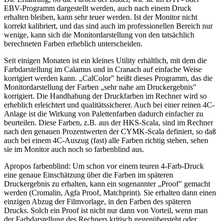
EBV-Programm dargestellt werden, auch nach einem Druck
erhalten bleiben, kann sehr teuer werden. Ist der Monitor nicht
korrekt kalibriert, und das sind auch im professionellen Bereich nur
wenige, kann sich die Monitordarstellung von den tatsächlich
berechneten Farben erheblich unterscheiden.
Seit einigen Monaten ist ein kleines Utility erhältlich, mit dem die
Farbdarstellung im Calamus und in Cranach auf einfache Weise
korrigiert werden kann. „CalColor" heißt dieses Programm, das die
Monitordarstellung der Farben „sehr nahe am Druckergebnis"
korrigiert. Die Handhabung der Druckfarben im Rechner wird so
erheblich erleichtert und qualitätssicherer. Auch bei einer reinen 4C-
Anlage ist die Wirkung von Palettenfarben dadurch einfacher zu
beurteilen. Diese Farben, z.B. aus der HKS-Scala, sind im Rechner
nach den genauen Prozentwerten der CYMK-Scala definiert, so daß
auch bei einem 4C-Auszug (fast) alle Farben richtig stehen, sehen
sie im Monitor auch noch so farbenblind aus.
Apropos farbenblind: Um schon vor einem teuren 4-Farb-Druck
eine genaue Einschätzung über die Farben im späteren
Druckergebnis zu erhalten, kann ein sogenannter „Proof" gemacht
werden (Cromalin, Agfa Proof, Matchprint). Sie erhalten dann einen
einzigen Abzug der Filmvorlage, in den Farben des späteren
Drucks. Solch ein Proof ist nicht nur dann von Vorteil, wenn man
der Farbdarstellung des Rechners kritisch gegenübersteht oder