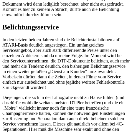
Dokument wird dann lediglich berechnet, aber nicht ausgedruckt.
Kommt es hier zu keinem Abbruch, dürfte auch die Belichtung
einwandfrei durchzuführen sein.
Belichtungsservice
In den letzten beiden Jahren sind die Belichterinstallationen auf
ATARI-Basis deutlich angestiegen. Ein umfangreiches
Serviceangebot, aber auch stark differierende Preise unter den
einzelnen Anbietern sind da nur eine Folge. Im Moment wird bei
den Serviceunternehmen, die DTP-Dokumente belichten, auch mehr
und mehr die Tendenz deutlich, den bisherigen Belichtungsservice
in einen weiter gefaßten „Dienst am Kunden" umzuwandeln.
Vorbeisein dürften dann die Zeiten, in denen Filme vom Service
einfach nur ausbelichtet und ohne jegliche weitere Fehlerkontrolle
zurückgesandt wurden!
Diejenigen, die sich in der Lithografie nicht zu Hause fühlen (und
das dürfte wohl die weitaus meisten DTPler betreffen) und die ein
„Moire" vielleicht immer noch für eine teure französische
Champagnermarke halten, können die notwendigen Einstellungen
zur Rasterung und Separation dann auch direkt bei einem solchen
Service vornehmen lassen. Dieses gilt natürlich vor allem bei 4C-
Separationen. Hier muß die Maschine sehr exakt und ohne den