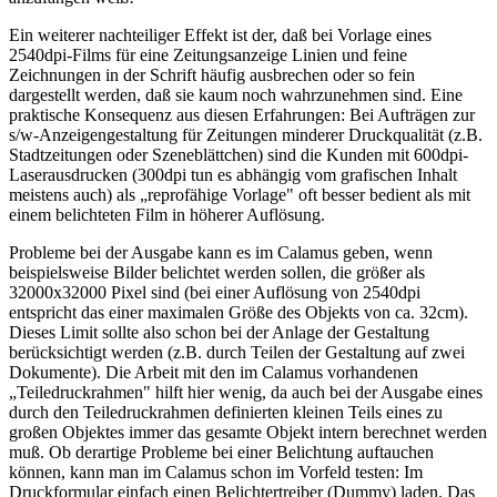
Ein weiterer nachteiliger Effekt ist der, daß bei Vorlage eines
2540dpi-Films für eine Zeitungsanzeige Linien und feine
Zeichnungen in der Schrift häufig ausbrechen oder so fein
dargestellt werden, daß sie kaum noch wahrzunehmen sind. Eine
praktische Konsequenz aus diesen Erfahrungen: Bei Aufträgen zur
s/w-Anzeigengestaltung für Zeitungen minderer Druckqualität (z.B.
Stadtzeitungen oder Szeneblättchen) sind die Kunden mit 600dpi-
Laserausdrucken (300dpi tun es abhängig vom grafischen Inhalt
meistens auch) als „reprofähige Vorlage" oft besser bedient als mit
einem belichteten Film in höherer Auflösung.
Probleme bei der Ausgabe kann es im Calamus geben, wenn
beispielsweise Bilder belichtet werden sollen, die größer als
32000x32000 Pixel sind (bei einer Auflösung von 2540dpi
entspricht das einer maximalen Größe des Objekts von ca. 32cm).
Dieses Limit sollte also schon bei der Anlage der Gestaltung
berücksichtigt werden (z.B. durch Teilen der Gestaltung auf zwei
Dokumente). Die Arbeit mit den im Calamus vorhandenen
„Teiledruckrahmen" hilft hier wenig, da auch bei der Ausgabe eines
durch den Teiledruckrahmen definierten kleinen Teils eines zu
großen Objektes immer das gesamte Objekt intern berechnet werden
muß. Ob derartige Probleme bei einer Belichtung auftauchen
können, kann man im Calamus schon im Vorfeld testen: Im
Druckformular einfach einen Belichtertreiber (Dummy) laden. Das