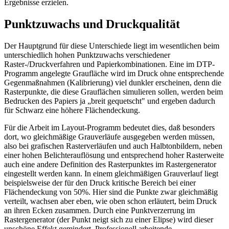
Ergebnisse erzielen.
Punktzuwachs und Druckqualität
Der Hauptgrund für diese Unterschiede liegt im wesentlichen beim
unterschiedlich hohen Punktzuwachs verschiedener
Raster-/Druckverfahren und Papierkombinationen. Eine im DTP-
Programm angelegte Graufläche wird im Druck ohne entsprechende
Gegenmaßnahmen (Kalibrierung) viel dunkler erscheinen, denn die
Rasterpunkte, die diese Grauflächen simulieren sollen, werden beim
Bedrucken des Papiers ja „breit gequetscht" und ergeben dadurch
für Schwarz eine höhere Flächendeckung.
Für die Arbeit im Layout-Programm bedeutet dies, daß besonders
dort, wo gleichmäßige Grauverläufe ausgegeben werden müssen,
also bei grafischen Rasterverläufen und auch Halbtonbildern, neben
einer hohen Belichterauflösung und entsprechend hoher Rasterweite
auch eine andere Definition des Rasterpunktes im Rastergenerator
eingestellt werden kann. In einem gleichmäßigen Grauverlauf liegt
beispielsweise der für den Druck kritische Bereich bei einer
Flächendeckung von 50%. Hier sind die Punkte zwar gleichmäßig
verteilt, wachsen aber eben, wie oben schon erläutert, beim Druck
an ihren Ecken zusammen. Durch eine Punktverzerrung im
Rastergenerator (der Punkt neigt sich zu einer Elipse) wird dieser
unschöne Effekt gemindert. Professionell arbeitende