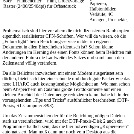
60er
Filmbelichter
Film, Druckvorlage
Papieren;
Raster
(2400/2540dpi)
für Offsetdruck
Halbtonbilder,
Verläufe; 4C-
Anlagen, Prospekte,
Problematisch sind hier vor allem die nicht lizensierten Raubkopien
eigentlich serialisierter CFN-Schriften. Wer will da wissen, ob die
„Futura light" beim Belichtungsservice mitder im eigenen
Dokument in allen Einzelheiten identisch ist? Schon kleine
Änderungen im Kerning des einen Fonts können beim Belichten mit
der anderen Futura die Laufweite des Satzes und somit auch den
Zeilenstand völlig verändern.
Da alle Belichter inzwischen mit einem Modem ausgerüstet sein
dürften, bietet sich hier eine schnelle und durch gute Packer wie das
neue LHARC auch kostengünstige Möglichkeit an. Wie man schon
beim Abspeichern im Calamus große Textdokumente auf einen
kleinen Bruchteil der Datenmenge reduzieren kann, habe ich in den
vorangehenden „Tips und Tricks" ausführlicher beschrieben (DTP-
Praxis, ST-Computer 8/93).
Um das Zusammenstellen der für die Belichtung nötigen Dateien
stark zu vereinfachen, wird mit der DTP-Praxis-Disk 2 auch ein
Programm erhältlich sein, das die hier notwendigen „Kopierereien"
automatisiert. Man muß dann nur noch vom Desktop aus die