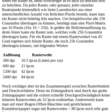
feiner ein Raster ist, desto schwieriger ist es auch zu drucken bzw.
zu belichten. Da jedes Raster, oder genauer, jeder einzelne
Rasterpunkt letztendlich wie beim Laserdrucker aus einer
unterschiedlichen Anzahl von Belichter-Pixeln besteht, kann man
ein Raster nicht beliebig fein machen. Um beispielsweise alle 256
Graustufen übertragen zu können, benötigt man eine Pixel-Matrix
aus 16 Pixeln (16x 16 = 256). Je größer die Belichterauflösung ist,
desto feiner kann ein Raster sein, welches volle 256 Graustufen
übertragen kann. Für ein Raster mit einem Rasterwinkel von 45
Grad ergeben sich feinste Raster, die noch 256 Graustufen
übertragen können, mit folgenden Werten:
Auflösung
Rasterweite
300 dpi
10.5 lpcm (Linien pro cm)
600 dpi
21 lpcm
1200 dpi
42 lpcm
2400 dpi
84 lpcm
Noch wichtiger aber ist das Zusammenspiel zwischen Rasterfeinheit
und Druckverfahren. Denn im Zeitungsdruck sind durch das grobe
Zeitungspapier und die extrem schnelle Druckgeschwindigkeit keine
feineren Rasterweiten als 32 lpcm realisierbar. Andererseits kann
man auf einer Bogen-Offset-Maschine und gestrichenem
Kunstdruckpapier sogar mit Rasterweiten > 80 lpcm noch sehr gute