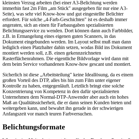
kleinsten Verzug arbeiten (bei einer A3-Belichtung werden
immerhin fast 2m Film „am Stück" ausgegeben für nur eine A3-
Seite), was sehr viel Know-how und gut eingestellte Belichter
erfordert. Für solche „4-Farb-Geschichten" ist es deshalb immer
angeraten, sich an einen für Farbausgaben spezialisierten
Belichtungsservice zu wenden. Dort können dann auch Farbbilder,
z.B. in Ermangelung eines eigenen guten Scanners, in das
Dokument eingebunden werden. Im Layout selbst muß man dann
lediglich einen Platzhalter dahin setzen, wodas Bild ins Dokument
montiert werden soll, z.B. einen gekennzeichneten
Rasterflächenrahmen. Die eigentliche Bildvorlage wird dann mit
dem beim Service vorhandenen Know-how gescant und montiert.
Sicherlich ist diese „Arbeitsteilung" keine Ideallösung, da es einem
großen Vorteil des DTP, alles bis hin zum Film unter eigener
Kontrolle zu haben, entgegenläuft. Letztlich bringt eine solche
Konzentrierung von Kompetenz in den dafür spezialisierten
Unternehmen dem Normal-DTP-Anwender aber auch ein hohes
Maß an Qualitätssicherheit, die er dann seinen Kunden bieten und
weitergeben kann, und bewahrt ihn gerade in der schwierigen
Anfangszeit vor manch teuren Farbversuchen.
Belichtungsformate