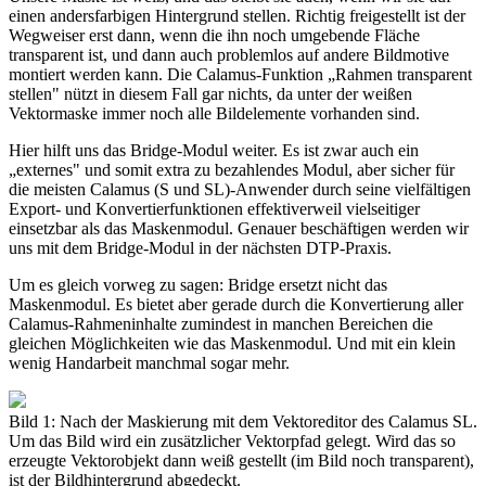
einen andersfarbigen Hintergrund stellen. Richtig freigestellt ist der
Wegweiser erst dann, wenn die ihn noch umgebende Fläche
transparent ist, und dann auch problemlos auf andere Bildmotive
montiert werden kann. Die Calamus-Funktion „Rahmen transparent
stellen" nützt in diesem Fall gar nichts, da unter der weißen
Vektormaske immer noch alle Bildelemente vorhanden sind.
Hier hilft uns das Bridge-Modul weiter. Es ist zwar auch ein
„externes" und somit extra zu bezahlendes Modul, aber sicher für
die meisten Calamus (S und SL)-Anwender durch seine vielfältigen
Export- und Konvertierfunktionen effektiverweil vielseitiger
einsetzbar als das Maskenmodul. Genauer beschäftigen werden wir
uns mit dem Bridge-Modul in der nächsten DTP-Praxis.
Um es gleich vorweg zu sagen: Bridge ersetzt nicht das
Maskenmodul. Es bietet aber gerade durch die Konvertierung aller
Calamus-Rahmeninhalte zumindest in manchen Bereichen die
gleichen Möglichkeiten wie das Maskenmodul. Und mit ein klein
wenig Handarbeit manchmal sogar mehr.
Bild 1: Nach der Maskierung mit dem Vektoreditor des Calamus SL.
Um das Bild wird ein zusätzlicher Vektorpfad gelegt. Wird das so
erzeugte Vektorobjekt dann weiß gestellt (im Bild noch transparent),
ist der Bildhintergrund abgedeckt.