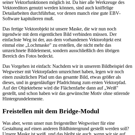
seiner Vektorfunktionen möglich ist. Da hier alle Werkzeuge des
Vektoreditors genutzt werden können, sind auch kniffelige
Detailarbeiten durchführbar, vor denen manch eine gute EBV-
Software kapitulieren muß.
Das fertige Vektorobjekt ist unsere Maske, die wir nun noch
irgendwie mit dem eigentlichen Bild verbinden müssen. Der
einfachste Weg ist der, aus dem vorhandenen Vektorobjekt erst
einmal eine „Lochmaske" zu erstellen, die nicht mehr das
umzeichnete Bildelement, sondern ausschließlich den übrigen
Bereich des Fotos bedeckt.
Das Vorgehen ist einfach: Nachdem wir in unserem Bildbeispiel den
Wegweiser mit Vektorpfaden umzeichnet haben, legen wir noch
einen zusätzlichen Pfad um das gesamte Bild, etwas größer als
dieses, und in gegenläufiger Pfadrichtung zum ersten Vektorpfad.
Auf der Objektebene wird die Flächenfarbe dann auf „Weiß"
gestellt, und schon haben wir das gewünschte Motiv ohne störende
Hintergrundelemente.
Freistellen mit dem Bridge-Modul
Was aber, wenn unser nun freigestellter Wegweiser für eine
Gestaltung auf einen anderen Bildhintergrund gestellt werden soll?
Unsere Maske ist weiß, und das bleibt sie auch, wenn wir sie auf