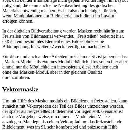
aber, daß bei der Endmontage nicht geplante Änderungen im Layout
nötig sind, die dann auch eine Neubearbeitung des grafischen
Materials notwendig machen. Es hat also doch einiges für sich,
wenn Manipulationen am Bildmaterial auch direkt im Layout
erfolgen können.
In der digitalen Bildverarbeitung werden Masken recht häufig zum
Freistellen von Bildmaterial verwendet. „Freistellen" bedeutet hier,
daß ich ein bestimmtes Element eines Bildes ohne seine
Bildumgebung für weitere Zwecke verfügbar machen will.
Für diese und auch andere Arbeiten im Calamus SL ist ja bereits das
„Masken-Modul" als externes Modul erhältlich. Uns sollen hier aber
einmal nur die Möglichkeiten interessieren, diese Arbeiten auch
ohne das Masken-Modul, aber in der gleichen Qualität
durchzuführen.
Vektormaske
Um mit Hilfe des Maskenmoduls ein Bildelement freizustellen, kann
zunächst mit Vektorpfaden der Teil des Bildes umzeichnet werden,
der später als freigestelltes Bildelement vorliegen soll. Genauso ist
auch die Vorgehensweise, um ohne das Modul eine Maske
anzulegen. Man legt also einen Vektorpfad um das freizustellende
Bildelement, was im SL sehr komfortabel und präzise mit Hilfe