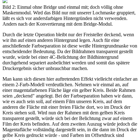
Bild 2: Einmal ohne Bridge und einmal mit; doch völlig ohne
Maskenmodul. Wird das Bild nur mit unserer Lochmaske gruppiert,
läßt es sich vor andersfarbigen Hintergründen nicht verwenden.
Anders nach der Konvertierung mit dem Bridge-Modul.
Durch die letzte Operation bleibt nur der Freisteller deckend, wenn
wir ihn auf einen anderen Hintergrund legen. Auch für eine
anschließende Farbseparation ist diese weiße Hintergrundmaske von
entscheidender Bedeutung. Da der Bildrahmen transparent gestellt
wurde, würde bei einer 4C-Belichtung der Bildhintergrund
durchgehend separiert ausbelichtet werden und somit das spätere
Druckergebnis sicher unbrauchbar machen.
Man kann sich diesen hier auftretenden Effekt vielleicht einfacher an
einem 2-Farb-Modell verdeutlichen. Nehmen wir einmal an, auf
einer magentafarbenen Fläche läge ein gelber Kreis. Beide Rahmen
seien „deckend" angelegt. Bei der Farbseparation haben wir dann,
wie es auch sein soll, auf einem Film unseren Kreis, auf dem
anderen die Fläche mit einer freien Fläche dort, wo im Druck der
Kreis stehen soll. Wird nun der Rahmen mit dem gelben Kreis
transparent gestellt, würde sich bei der Belichtung zwar auf einem
Film der Kreis befinden. Auf dem zweiten Auszug würde jedoch die
Magentafläche vollständig dargestellt sein, in die dann im Druck der
gelbe Kreis gedruckt würde - und Farben im Offsetdruck sind