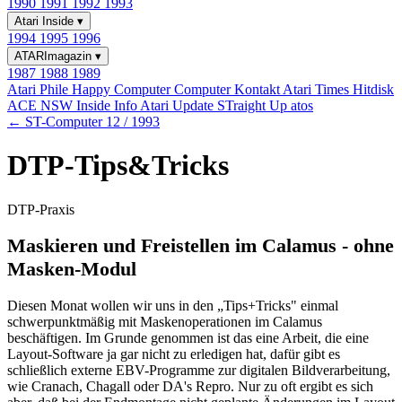
1990
1991
1992
1993
Atari Inside
▾
1994
1995
1996
ATARImagazin
▾
1987
1988
1989
Atari Phile
Happy Computer
Computer Kontakt
Atari Times
Hitdisk
ACE NSW Inside Info
Atari Update
STraight Up
atos
← ST-Computer 12 / 1993
DTP-Tips&Tricks
DTP-Praxis
Maskieren und Freistellen im Calamus - ohne
Masken-Modul
Diesen Monat wollen wir uns in den „Tips+Tricks" einmal
schwerpunktmäßig mit Maskenoperationen im Calamus
beschäftigen. Im Grunde genommen ist das eine Arbeit, die eine
Layout-Software ja gar nicht zu erledigen hat, dafür gibt es
schließlich externe EBV-Programme zur digitalen Bildverarbeitung,
wie Cranach, Chagall oder DA's Repro. Nur zu oft ergibt es sich