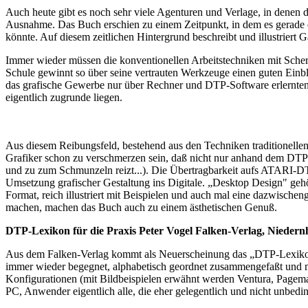
Auch heute gibt es noch sehr viele Agenturen und Verlage, in denen d
Ausnahme. Das Buch erschien zu einem Zeitpunkt, in dem es gerade er
könnte. Auf diesem zeitlichen Hintergrund beschreibt und illustriert
Immer wieder müssen die konventionellen Arbeitstechniken mit Schere
Schule gewinnt so über seine vertrauten Werkzeuge einen guten Einblick
das grafische Gewerbe nur über Rechner und DTP-Software erlernten 
eigentlich zugrunde liegen.
Aus diesem Reibungsfeld, bestehend aus den Techniken traditionellen
Grafiker schon zu verschmerzen sein, daß nicht nur anhand dem DTP 
und zu zum Schmunzeln reizt...). Die Übertragbarkeit aufs ATARI-DT
Umsetzung grafischer Gestaltung ins Digitale. „Desktop Design" gehö
Format, reich illustriert mit Beispielen und auch mal eine dazwisch
machen, machen das Buch auch zu einem ästhetischen Genuß.
DTP-Lexikon für die Praxis Peter Vogel Falken-Verlag, Niedern
Aus dem Falken-Verlag kommt als Neuerscheinung das „DTP-Lexikon fü
immer wieder begegnet, alphabetisch geordnet zusammengefaßt und mi
Konfigurationen (mit Bildbeispielen erwähnt werden Ventura, Pagem
PC, Anwender eigentlich alle, die eher gelegentlich und nicht unbe