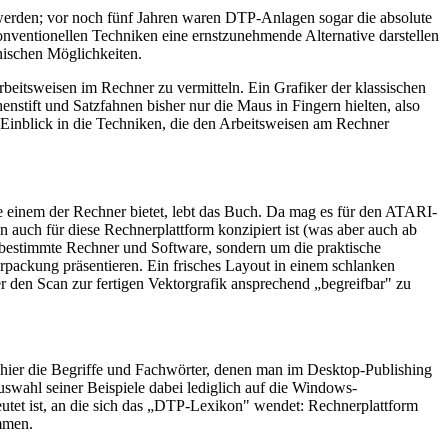
t werden; vor noch fünf Jahren waren DTP-Anlagen sogar die absolute
onventionellen Techniken eine ernstzunehmende Alternative darstellen
hnischen Möglichkeiten.
beitsweisen im Rechner zu vermitteln. Ein Grafiker der klassischen
henstift und Satzfahnen bisher nur die Maus in Fingern hielten, also
Einblick in die Techniken, die den Arbeitsweisen am Rechner
e einem der Rechner bietet, lebt das Buch. Da mag es für den ATARI-
auch für diese Rechnerplattform konzipiert ist (was aber auch ab
 bestimmte Rechner und Software, sondern um die praktische
rpackung präsentieren. Ein frisches Layout in einem schlanken
 den Scan zur fertigen Vektorgrafik ansprechend „begreifbar" zu
 hier die Begriffe und Fachwörter, denen man im Desktop-Publishing
wahl seiner Beispiele dabei lediglich auf die Windows-
tet ist, an die sich das „DTP-Lexikon" wendet: Rechnerplattform
mmen.