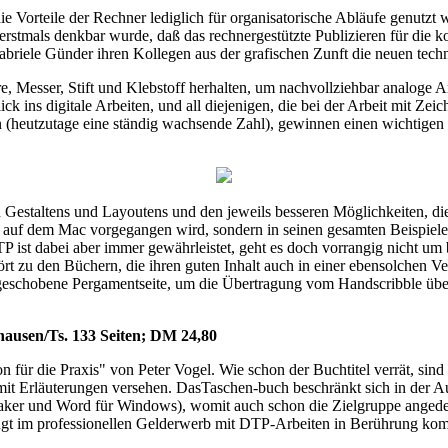
ie Vorteile der Rechner lediglich für organisatorische Abläufe genutz
stmals denkbar wurde, daß das rechnergestützte Publizieren für die k
 Gabriele Günder ihren Kollegen aus der grafischen Zunft die neuen tec
, Messer, Stift und Klebstoff herhalten, um nachvollziehbar analoge Ar
 ins digitale Arbeiten, und all diejenigen, die bei der Arbeit mit Zeic
(heutzutage eine ständig wachsende Zahl), gewinnen einen wichtigen 
 Gestaltens und Layoutens und den jeweils besseren Möglichkeiten, di
auf dem Mac vorgegangen wird, sondern in seinen gesamten Beispielen 
P ist dabei aber immer gewährleistet, geht es doch vorrangig nicht um
rt zu den Büchern, die ihren guten Inhalt auch in einer ebensolchen Ve
engeschobene Pergamentseite, um die Übertragung vom Handscribble über
hausen/Ts. 133 Seiten; DM 24,80
r die Praxis" von Peter Vogel. Wie schon der Buchtitel verrät, sind
t Erläuterungen versehen. DasTaschen-buch beschränkt sich in der Aus
aker und Word für Windows), womit auch schon die Zielgruppe angedeu
dingt im professionellen Gelderwerb mit DTP-Arbeiten in Berührung ko