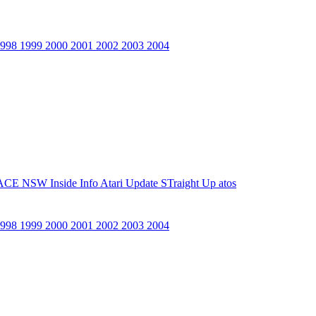
1998
1999
2000
2001
2002
2003
2004
ACE NSW Inside Info
Atari Update
STraight Up
atos
1998
1999
2000
2001
2002
2003
2004