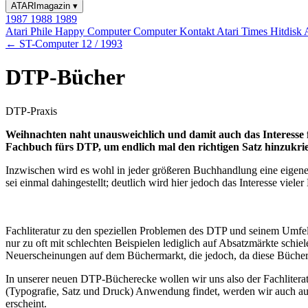
ATARImagazin
▾
1987
1988
1989
Atari Phile
Happy Computer
Computer Kontakt
Atari Times
Hitdisk
← ST-Computer 12 / 1993
DTP-Bücher
DTP-Praxis
Weihnachten naht unausweichlich und damit auch das Interesse fü
Fachbuch fürs DTP, um endlich mal den richtigen Satz hinzukr
Inzwischen wird es wohl in jeder größeren Buchhandlung eine eigene 
sei einmal dahingestellt; deutlich wird hier jedoch das Interesse v
Fachliteratur zu den speziellen Problemen des DTP und seinem Umfel
nur zu oft mit schlechten Beispielen lediglich auf Absatzmärkte schie
Neuerscheinungen auf dem Büchermarkt, die jedoch, da diese Bücher m
In unserer neuen DTP-Bücherecke wollen wir uns also der Fachlite
(Typografie, Satz und Druck) Anwendung findet, werden wir auch aus
erscheint.