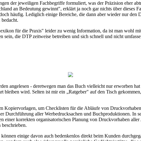
en der jeweiligen Fachbegriffe formuliert, was der Präzision eher abt
hland an Bedeutung gewinnt", erklärt ja noch gar nichts über dieses 
 jedoch häufig. Lediglich einige Bereiche, die dann aber wieder nur
 bedacht.
exikon für die Praxis" leider zu wenig Information, da ist man wohl m
n sein, die DTP zeitweise betreiben und sich schnell und nicht umfasse
erden angelesen - deretwegen man das Buch vielleicht nur erworben hat
rt bleiben wird. Selten ist mir ein „Ratgeber" auf den Tisch gekommen
h um Kopiervorlagen, um Checklisten für die Abläufe von Druckvorhab
 der Durchführung aller Werbedrucksachen und Buchproduktionen. In s
n einer korrekten organisatorischen Planung von Druckvorhaben aller 
 beschrieben.
d, können einige davon auch bedenkenlos direkt beim Kunden durchgega