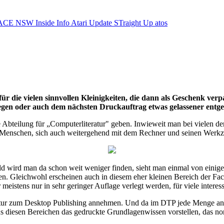
ACE NSW Inside Info
Atari Update
STraight Up
atos
r die vielen sinnvollen Kleinigkeiten, die dann als Geschenk verp
iegen oder auch dem nächsten Druckauftrag etwas gelassener ent
Abteilung für „Computerliteratur" geben. Inwieweit man bei vielen de
ieler Menschen, sich auch weitergehend mit dem Rechner und seinen Werk
d wird man da schon weit weniger finden, sieht man einmal von einige
len. Gleichwohl erscheinen auch in diesem eher kleinen Bereich der Fac
eistens nur in sehr geringer Auflage verlegt werden, für viele intere
ratur zum Desktop Publishing annehmen. Und da im DTP jede Menge an
 diesen Bereichen das gedruckte Grundlagenwissen vorstellen, das no