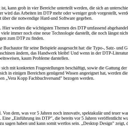
ist, kann grob in vier Bereiche unterteilt werden, die sich an unterschi
. Hier wird das Arbeiten im DTP mehr oder weniger grob vorgestellt, we
ht über die notwendige Hard-und Software gegeben.
et. Hier werden die wichtigsten Themen des DTP umfassend abgehande
r viele immer noch eine neue Technologie darstellt, die noch längst nic
ungen zum DTP zu finden.
lige Buchautor für seine Beispiele ausgesucht hat: die Typo-, Satz- und
chinen ändern, das Handwerk bleibt! Und wenn in der DTP-Literatur a
eitsweisen, kaum Probleme darstellen.
ie sich mit konkreten Fragestellungen beschäftigt, sowie die Gattung d
ich in einigen Bereichen genügend Wissen angeeignet hat, werden die 
er den „Vera Kopp Fachbuchversand" bezogen werden.
. Von dem, was vor 5 Jahren noch innovativ, spektakulär und teuer war, 
. Eine „Einführung ins DTP", die bereits vor 5 Jahren veröffentlicht wu
l zu sagen haben und kann somit wertlos sein. „Desktop Design" zeigt, 