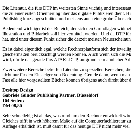
Die Literatur, die fürs DTP im weitesten Sinne wichtig und interessant 
die zu einer ersten Orientierung über das digitale Publizieren dient
Publishing kurz angeschnitten und meistens auch eine grobe Übersic
Bedeutend wichtiger ist der Bereich, der sich den Grundlagen widm
Illustration und Bildarbeit soll hier vermittelt werden. Und da DTP fü
hat, sind unter diesem Punkt sicher die derzeit meisten Neuerschein
Es ist dabei eigentlich egal, welche Rechnerplattform sich der jewei
gleichermaßen berücksichtigt werden können. Auch wenn sich die Mas
wird, dürfte das gerade fürs ATARI-DTP, aufgrund sehr ähnlicher Arb
Zwei weitere Bereiche betreffen Literatur zu speziellen Bereichen, d
nicht nur für den Einsteiger von Bedeutung. Gerade dann, wenn man s
Fast alle hier vorgestellten Bücher können übrigens auch direkt üb
Desktop Design
Gabriele Günder Publishing Partner, Düsseldorf
164 Seiten;
DM 98,80
Sehr schnellebig ist all das, was rund um den Rechner entwickelt wird
Gleiches trifft in weit höherem Maße auf die Computerfachliteratur zu
Auflage erhältlich ist, muß damit für das heutige DTP nicht mehr vie