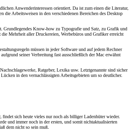
edlichen Anwenderinteressen orientiert. Da ist zum einen die Literatur,
rden die Arbeitsweisen in den verschiedenen Bereichen des Desktop
lt. Grundlegendes Know-how zu Typografie und Satz, zu Grafik und
ht die Mehrheit aller Druckereien, Werbebüros und Grafiker erreicht
 Gestaltungsregeln müssen in jeder Software und auf jedem Rechner
ufgrund seiner Verbreitung fast ausschließlich der Mac erwähnt
er Nachschlagewerke, Ratgeber, Lexika usw. Letztgenannte sind sicher
Lücken in den vernachlässigten Arbeitsgebieten um so deutlicher.
findet sich heute vieles nur noch als billiger Ladenhüter wieder.
rde und immer noch in der ersten, und somit nichtaktualisierten
daß dem nicht so sein muß.