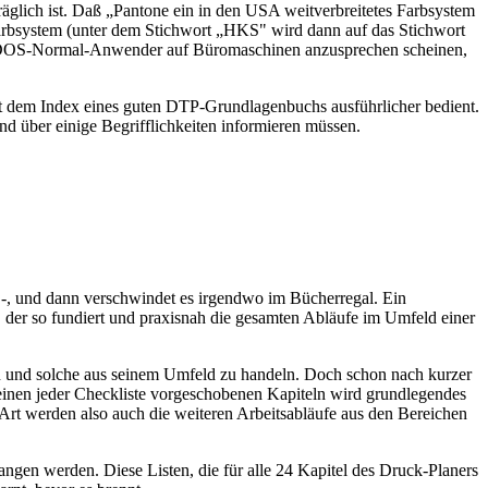
räglich ist. Daß „Pantone ein in den USA weitverbreitetes Farbsystem
Farbsystem (unter dem Stichwort „HKS" wird dann auf das Stichwort
 den DOS-Normal-Anwender auf Büromaschinen anzusprechen scheinen,
it dem Index eines guten DTP-Grundlagenbuchs ausführlicher bedient.
nd über einige Begrifflichkeiten informieren müssen.
 -, und dann verschwindet es irgendwo im Bücherregal. Ein
, der so fundiert und praxisnah die gesamten Abläufe im Umfeld einer
en und solche aus seinem Umfeld zu handeln. Doch schon nach kurzer
einen jeder Checkliste vorgeschobenen Kapiteln wird grundlegendes
Art werden also auch die weiteren Arbeitsabläufe aus den Bereichen
ngen werden. Diese Listen, die für alle 24 Kapitel des Druck-Planers