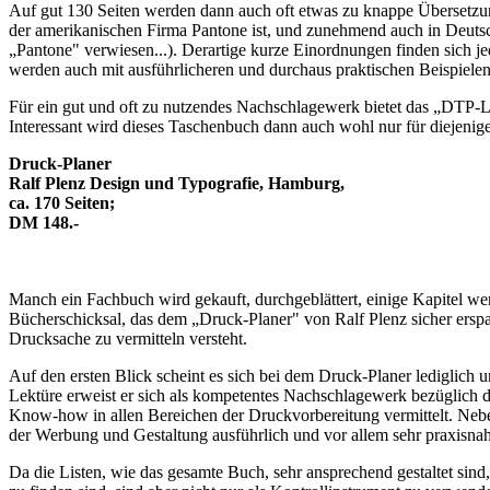
Auf gut 130 Seiten werden dann auch oft etwas zu knappe Übersetzung
der amerikanischen Firma Pantone ist, und zunehmend auch in Deutsc
„Pantone" verwiesen...). Derartige kurze Einordnungen finden sich
werden auch mit ausführlicheren und durchaus praktischen Beispielen
Für ein gut und oft zu nutzendes Nachschlagewerk bietet das „DTP-L
Interessant wird dieses Taschenbuch dann auch wohl nur für diejenige
Druck-Planer
Ralf Plenz Design und Typografie, Hamburg,
ca. 170 Seiten;
DM 148.-
Manch ein Fachbuch wird gekauft, durchgeblättert, einige Kapitel w
Bücherschicksal, das dem „Druck-Planer" von Ralf Plenz sicher erspa
Drucksache zu vermitteln versteht.
Auf den ersten Blick scheint es sich bei dem Druck-Planer lediglic
Lektüre erweist er sich als kompetentes Nachschlagewerk bezüglich
Know-how in allen Bereichen der Druckvorbereitung vermittelt. Nebe
der Werbung und Gestaltung ausführlich und vor allem sehr praxisnah
Da die Listen, wie das gesamte Buch, sehr ansprechend gestaltet sin