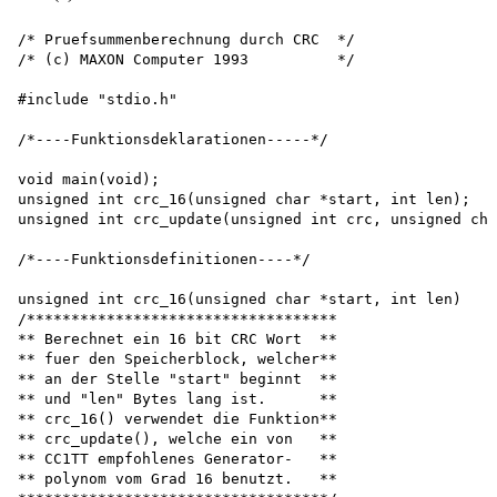
/* Pruefsummenberechnung durch CRC  */

/* (c) MAXON Computer 1993          */

#include "stdio.h"

/*----Funktionsdeklarationen-----*/

void main(void);

unsigned int crc_16(unsigned char *start, int len);

unsigned int crc_update(unsigned int crc, unsigned cha
/*----Funktionsdefinitionen----*/

unsigned int crc_16(unsigned char *start, int len) 

/***********************************

** Berechnet ein 16 bit CRC Wort  **

** fuer den Speicherblock, welcher**

** an der Stelle "start" beginnt  **

** und "len" Bytes lang ist.      **

** crc_16() verwendet die Funktion**

** crc_update(), welche ein von   **

** CC1TT empfohlenes Generator-   **

** polynom vom Grad 16 benutzt.   **
