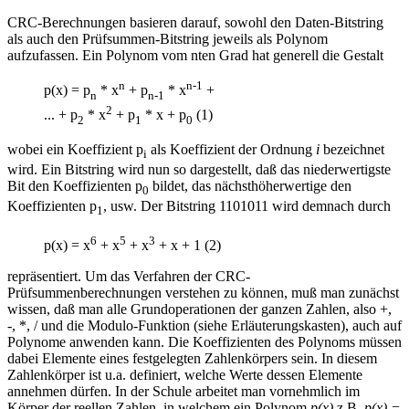
CRC-Berechnungen basieren darauf, sowohl den Daten-Bitstring
als auch den Prüfsummen-Bitstring jeweils als Polynom
aufzufassen. Ein Polynom vom nten Grad hat generell die Gestalt
n
n-1
p(x) = p
* x
+ p
* x
+
n
n-1
2
... + p
* x
+ p
* x + p
(1)
2
1
0
wobei ein Koeffizient p
als Koeffizient der Ordnung
i
bezeichnet
i
wird. Ein Bitstring wird nun so dargestellt, daß das niederwertigste
Bit den Koeffizienten p
bildet, das nächsthöherwertige den
0
Koeffizienten p
, usw. Der Bitstring 1101011 wird demnach durch
1
6
5
3
p(x) = x
+ x
+ x
+ x + 1 (2)
repräsentiert. Um das Verfahren der CRC-
Prüfsummenberechnungen verstehen zu können, muß man zunächst
wissen, daß man alle Grundoperationen der ganzen Zahlen, also +,
-, *, / und die Modulo-Funktion (siehe Erläuterungskasten), auch auf
Polynome anwenden kann. Die Koeffizienten des Polynoms müssen
dabei Elemente eines festgelegten Zahlenkörpers sein. In diesem
Zahlenkörper ist u.a. definiert, welche Werte dessen Elemente
annehmen dürfen. In der Schule arbeitet man vornehmlich im
Körper der reellen Zahlen, in welchem ein Polynom
p(x)
z.B.
p(x) =