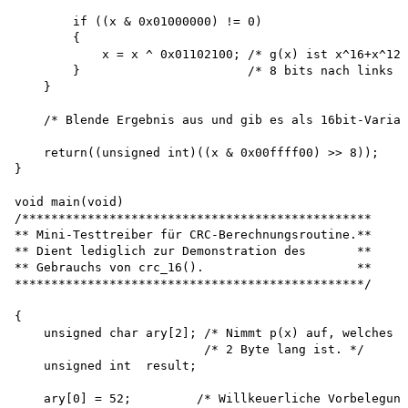
        if ((x & 0x01000000) != 0)

        {

            x = x ^ 0x01102100; /* g(x) ist x^16+x^12+
        }                       /* 8 bits nach links v
    }

    /* Blende Ergebnis aus und gib es als 16bit-Variab
    return((unsigned int)((x & 0x00ffff00) >> 8));

}

void main(void) 

/************************************************ 

** Mini-Testtreiber für CRC-Berechnungsroutine.** 

** Dient lediglich zur Demonstration des       **

** Gebrauchs von crc_16().                     **

************************************************/

{

    unsigned char ary[2]; /* Nimmt p(x) auf, welches h
                          /* 2 Byte lang ist. */

    unsigned int  result;

    ary[0] = 52;         /* Willkeuerliche Vorbelegung