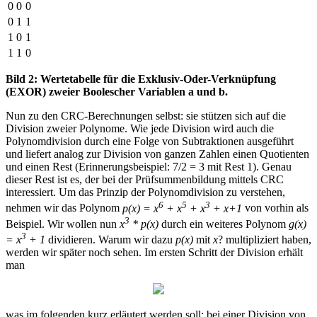
0
0
0
0
1
1
1
0
1
1
1
0
Bild 2: Wertetabelle für die Exklusiv-Oder-Verknüpfung
(EXOR) zweier Boolescher Variablen a und b.
Nun zu den CRC-Berechnungen selbst: sie stützen sich auf die
Division zweier Polynome. Wie jede Division wird auch die
Polynomdivision durch eine Folge von Subtraktionen ausgeführt
und liefert analog zur Division von ganzen Zahlen einen Quotienten
und einen Rest (Erinnerungsbeispiel: 7/2 = 3 mit Rest 1). Genau
dieser Rest ist es, der bei der Prüfsummenbildung mittels CRC
interessiert. Um das Prinzip der Polynomdivision zu verstehen,
6
5
3
nehmen wir das Polynom
p(x) = x
+ x
+ x
+ x+1
von vorhin als
3
Beispiel. Wir wollen nun
x
* p(x)
durch ein weiteres Polynom
g(x)
3
= x
+ 1
dividieren. Warum wir dazu
p(x)
mit
x
? multipliziert haben,
werden wir später noch sehen. Im ersten Schritt der Division erhält
man
was im folgenden kurz erläutert werden soll: bei einer Division von