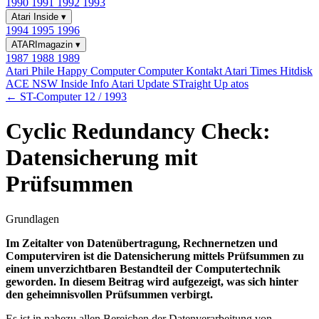
1990
1991
1992
1993
Atari Inside
▾
1994
1995
1996
ATARImagazin
▾
1987
1988
1989
Atari Phile
Happy Computer
Computer Kontakt
Atari Times
Hitdisk
ACE NSW Inside Info
Atari Update
STraight Up
atos
← ST-Computer 12 / 1993
Cyclic Redundancy Check:
Datensicherung mit
Prüfsummen
Grundlagen
Im Zeitalter von Datenübertragung, Rechnernetzen und
Computerviren ist die Datensicherung mittels Prüfsummen zu
einem unverzichtbaren Bestandteil der Computertechnik
geworden. In diesem Beitrag wird aufgezeigt, was sich hinter
den geheimnisvollen Prüfsummen verbirgt.
Es ist in nahezu allen Bereichen der Datenverarbeitung von