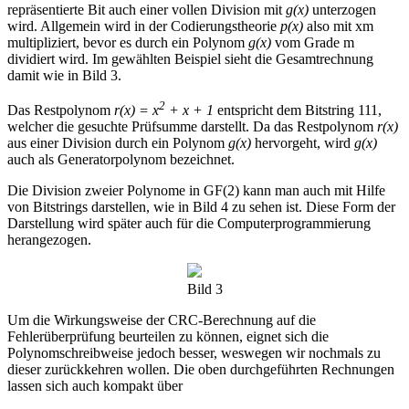
repräsentierte Bit auch einer vollen Division mit
g(x)
unterzogen
wird. Allgemein wird in der Codierungstheorie
p(x)
also mit xm
multipliziert, bevor es durch ein Polynom
g(x)
vom Grade m
dividiert wird. Im gewählten Beispiel sieht die Gesamtrechnung
damit wie in Bild 3.
2
Das Restpolynom
r(x) = x
+ x + 1
entspricht dem Bitstring 111,
welcher die gesuchte Prüfsumme darstellt. Da das Restpolynom
r(x)
aus einer Division durch ein Polynom
g(x)
hervorgeht, wird
g(x)
auch als Generatorpolynom bezeichnet.
Die Division zweier Polynome in GF(2) kann man auch mit Hilfe
von Bitstrings darstellen, wie in Bild 4 zu sehen ist. Diese Form der
Darstellung wird später auch für die Computerprogrammierung
herangezogen.
Bild 3
Um die Wirkungsweise der CRC-Berechnung auf die
Fehlerüberprüfung beurteilen zu können, eignet sich die
Polynomschreibweise jedoch besser, weswegen wir nochmals zu
dieser zurückkehren wollen. Die oben durchgeführten Rechnungen
lassen sich auch kompakt über