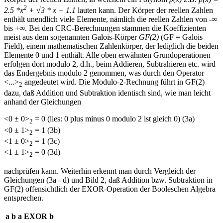
2
2.5 *x
+ √3 * x + 1.1
lauten kann. Der Körper der reellen Zahlen
enthält unendlich viele Elemente, nämlich die reellen Zahlen von -∞
bis +∞. Bei den CRC-Berechnungen stammen die Koeffizienten
meist aus dem sogenannten Galois-Körper
GF(2)
(GF = Galois
Field), einem mathematischen Zahlenkörper, der lediglich die beiden
Elemente 0 und 1 enthält. Alle oben erwähnten Grundoperationen
erfolgen dort modulo 2, d.h., beim Addieren, Subtrahieren etc. wird
das Endergebnis modulo 2 genommen, was durch den Operator
<...>
angedeutet wird. Die Modulo-2-Rechnung führt in GF(2)
2
dazu, daß Addition und Subtraktion identisch sind, wie man leicht
anhand der Gleichungen
<0 ± 0>
= 0 (lies: 0 plus minus 0 modulo 2 ist gleich 0) (3a)
2
<0 ± 1>
= 1 (3b)
2
<1 ± 0>
= 1 (3c)
2
<1 ± 1>
= 0 (3d)
2
nachprüfen kann. Weiterhin erkennt man durch Vergleich der
Gleichungen (3a - d) und Bild 2, daß Addition bzw. Subtraktion in
GF(2) offensichtlich der EXOR-Operation der Booleschen Algebra
entsprechen.
a
b
a EXOR b