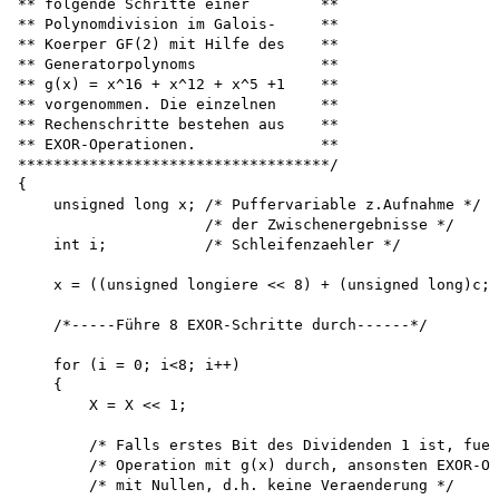
** folgende Schritte einer        **

** Polynomdivision im Galois-     **

** Koerper GF(2) mit Hilfe des    **

** Generatorpolynoms              **

** g(x) = x^16 + x^12 + x^5 +1    **

** vorgenommen. Die einzelnen     **

** Rechenschritte bestehen aus    **

** EXOR-Operationen.              **

***********************************/

{

    unsigned long x; /* Puffervariable z.Aufnahme */ 

                     /* der Zwischenergebnisse */ 

    int i;           /* Schleifenzaehler */

    x = ((unsigned longiere << 8) + (unsigned long)c;

    /*-----Führe 8 EXOR-Schritte durch------*/

    for (i = 0; i<8; i++)

    {

        X = X << 1;

        /* Falls erstes Bit des Dividenden 1 ist, fueh
        /* Operation mit g(x) durch, ansonsten EXOR-Op
        /* mit Nullen, d.h. keine Veraenderung */
