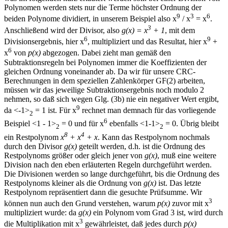
Polynomen werden stets nur die Terme höchster Ordnung der
9
3
6
beiden Polynome dividiert, in unserem Beispiel also x
/ x
= x
.
3
Anschließend wird der Divisor, also
g(x) = x
+ 1
, mit dem
6
9
Divisionsergebnis, hier x
, multipliziert und das Resultat, hier x
+
6
x
von
p(x)
abgezogen. Dabei zieht man gemäß den
Subtraktionsregeln bei Polynomen immer die Koeffizienten der
gleichen Ordnung voneinander ab. Da wir für unsere CRC-
Berechnungen in dem speziellen Zahlenkörper GF(2) arbeiten,
müssen wir das jeweilige Subtraktionsergebnis noch modulo 2
nehmen, so daß sich wegen Glg. (3b) nie ein negativer Wert ergibt,
9
da <-1>
= 1 ist. Für x
rechnet man demnach für das vorliegende
2
6
Beispiel <1 - 1>
= 0 und für x
ebenfalls <1-1>
= 0. Übrig bleibt
2
2
8
4
ein Restpolynom
x
+ x
+ x
. Kann das Restpolynom nochmals
durch den Divisor
g(x)
geteilt werden, d.h. ist die Ordnung des
Restpolynoms größer oder gleich jener von
g(x)
, muß eine weitere
Division nach den eben erläuterten Regeln durchgeführt werden.
Die Divisionen werden so lange durchgeführt, bis die Ordnung des
Restpolynoms kleiner als die Ordnung von
g(x)
ist. Das letzte
Restpolynom repräsentiert dann die gesuchte Prüfsumme. Wir
3
können nun auch den Grund verstehen, warum
p(x)
zuvor mit x
multipliziert wurde: da
g(x)
ein Polynom vom Grad 3 ist, wird durch
3
die Multiplikation mit x
gewährleistet, daß jedes durch
p(x)