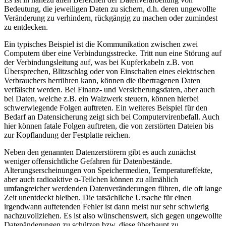
Bedeutung, die jeweiligen Daten zu sichern, d.h. deren ungewollte
Veränderung zu verhindern, rückgängig zu machen oder zumindest
zu entdecken.
Ein typisches Beispiel ist die Kommunikation zwischen zwei
Computern über eine Verbindungsstrecke. Tritt nun eine Störung auf
der Verbindungsleitung auf, was bei Kupferkabeln z.B. von
Übersprechen, Blitzschlag oder von Einschalten eines elektrischen
Verbrauchers herrühren kann, können die übertragenen Daten
verfälscht werden. Bei Finanz- und Versicherungsdaten, aber auch
bei Daten, welche z.B. ein Walzwerk steuern, können hierbei
schwerwiegende Folgen auftreten. Ein weiteres Beispiel für den
Bedarf an Datensicherung zeigt sich bei Computervirenbefall. Auch
hier können fatale Folgen auftreten, die von zerstörten Dateien bis
zur Kopflandung der Festplatte reichen.
Neben den genannten Datenzerstörern gibt es auch zunächst
weniger offensichtliche Gefahren für Datenbestände.
Alterungserscheinungen von Speichermedien, Temperatureffekte,
aber auch radioaktive α-Teilchen können zu allmählich
umfangreicher werdenden Datenveränderungen führen, die oft lange
Zeit unentdeckt bleiben. Die tatsächliche Ursache für einen
irgendwann auftetenden Fehler ist dann meist nur sehr schwierig
nachzuvollziehen. Es ist also wünschenswert, sich gegen ungewollte
Datenänderungen zu schützen bzw. diese überhaupt zu