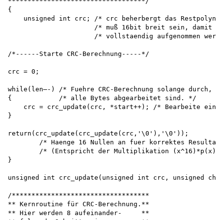
***********************************/

{

    unsigned int crc; /* crc beherbergt das Restpolyno
                      /* muß 16bit breit sein, damit d
                      /* vollstaendig aufgenommen werd
/*------Starte CRC-Berechnung-----*/

crc = 0;

while(len—-) /* Fuehre CRC-Berechnung solange durch, b
{            /* alle Bytes abgearbeitet sind. */

    crc = crc_update(crc, *start++); /* Bearbeite ein 
}

return(crc_update(crc_update(crc,'\0'),'\0'));

        /* Haenge 16 Nullen an fuer korrektes Resultat
        /* (Entspricht der Multiplikation (x^16)*p(x).
}

unsigned int crc_update(unsigned int crc, unsigned cha
/***********************************

** Kernroutine für CRC-Berechnung.**

** Hier werden 8 aufeinander-     **
