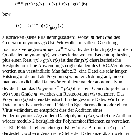
m
x
* p(x) / g(x) = q(x) + r(x) / g(x) (6)
bzw.
m
r(x) = <x
* p(x)>
(7)
g(x)
ausdrücken (siehe Erläuterungskasten), wobei
m
der Grad des
Generatorpolynoms
g(x)
ist. Wir wollen uns diese Gleichung
m
nochmals vergegenwärtigen,
x
* p(x)
dividiert durch
g(x)
ergibt ein
Quotientenpolynom
q(x)
, welches keine weitere Bedeutung besitzt,
plus einen Rest
r(x) / g(x)
.
r(x)
ist das für
p(x)
charakteristische
Restpolynom. Die Anwendungsmöglichkeiten des CRC-Verfahrens
werden nun verständlich: Man faßt z.B. eine Datei als sehr langen
Bitstring und damit als Polynom
p(x)
hoher Ordnung auf, indem
man gedanklich alle Datenwörter hintereinander anordnet. Nun
m
dividiert man das Polynom
x
* p(x)
durch ein Generatorpolynom
g(x)
vom Grade
m
, welches ein Restpolynom
r(x)
generiert. Das
Polynom
r(x)
ist charakteristisch für die gesamte Datei. Wird die
Datei nun z.B. durch einen Fehler im Speichermedium oder einen
Virus verändert, so entspricht dies der Addition eines
Fehlerpolynoms
e(x)
zu dem Dateipolynom
p(x)
, wobei die Addition
wieder modulo 2 bezüglich der Polynomkoeffizienten zu verstehen
k
ist. Ein Fehler in einem einzigen Bit würde z.B. durch _e(x) = x
dargestellt, wobei
k
genau jene Stelle der Datei anzeigt, an welcher