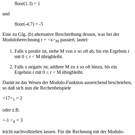
floor(1.3) = 1
und
floor(-4.7) = -5
Eine zu Glg. (b) alternative Beschreibung dessen, was bei der
Moduloberechnung r = <x>
passiert, lautet:
M
Falls x positiv ist, ziehe M von x so oft ab, bis ein Ergebnis r
mit 0 ≤ r < M übrigbleibt.
Falls x negativ ist, addiere M zu x so oft hinzu, bis ein
Ergebnis r mit 0 ≤ r < M übngbleibt.
Damit ist das Wesen der Modulo-Funktion ausreichend beschrieben,
so daß sich nun die Rechenbeispiele
<17>
= 2
5
oder z.B.
<-1 >
= 3
4
leicht nachvollziehen lassen. Für die Rechnung mit der Modulo-