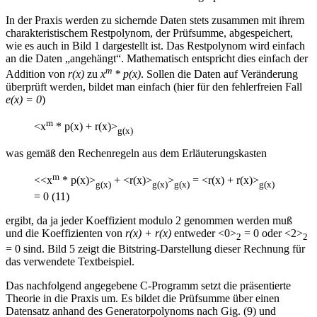
In der Praxis werden zu sichernde Daten stets zusammen mit ihrem
charakteristischem Restpolynom, der Prüfsumme, abgespeichert,
wie es auch in Bild 1 dargestellt ist. Das Restpolynom wird einfach
an die Daten „angehängt“. Mathematisch entspricht dies einfach der
m
Addition von
r(x)
zu
x
* p(x)
. Sollen die Daten auf Veränderung
überprüft werden, bildet man einfach (hier für den fehlerfreien Fall
e(x) = 0
)
m
<x
* p(x) + r(x)>
g(x)
was gemäß den Rechenregeln aus dem Erläuterungskasten
m
<<x
* p(x)>
+ <r(x)>
>
= <r(x) + r(x)>
g(x)
g(x)
g(x)
g(x)
= 0 (11)
ergibt, da ja jeder Koeffizient modulo 2 genommen werden muß
und die Koeffizienten von
r(x) + r(x)
entweder <0>
= 0 oder <2>
2
2
= 0 sind. Bild 5 zeigt die Bitstring-Darstellung dieser Rechnung für
das verwendete Textbeispiel.
Das nachfolgend angegebene C-Programm setzt die präsentierte
Theorie in die Praxis um. Es bildet die Prüfsumme über einen
Datensatz anhand des Generatorpolynoms nach Gig. (9) und