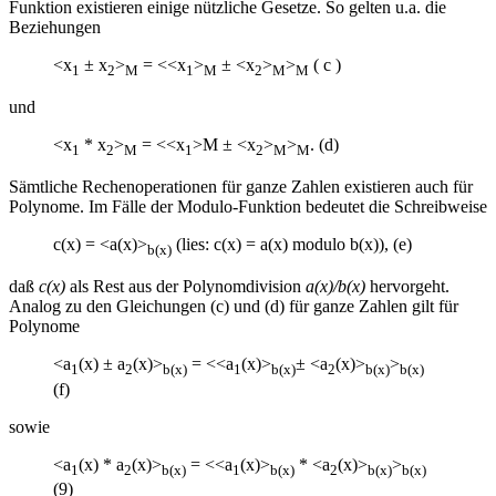
Funktion existieren einige nützliche Gesetze. So gelten u.a. die
Beziehungen
<x
± x
>
= <<x
>
± <x
>
>
( c )
1
2
M
1
M
2
M
M
und
<x
* x
>
= <<x
>M ± <x
>
>
. (d)
1
2
M
1
2
M
M
Sämtliche Rechenoperationen für ganze Zahlen existieren auch für
Polynome. Im Fälle der Modulo-Funktion bedeutet die Schreibweise
c(x) = <a(x)>
(lies: c(x) = a(x) modulo b(x)), (e)
b(x)
daß
c(x)
als Rest aus der Polynomdivision
a(x)/b(x)
hervorgeht.
Analog zu den Gleichungen (c) und (d) für ganze Zahlen gilt für
Polynome
<a
(x) ± a
(x)>
= <<a
(x)>
± <a
(x)>
>
1
2
b(x)
1
b(x)
2
b(x)
b(x)
(f)
sowie
<a
(x) * a
(x)>
= <<a
(x)>
* <a
(x)>
>
1
2
b(x)
1
b(x)
2
b(x)
b(x)
(9)