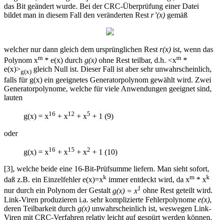
das Bit geändert wurde. Bei der CRC-Überprüfung einer Datei
bildet man in diesem Fall den veränderten Rest
r’(x)
gemäß
welcher nur dann gleich dem ursprünglichen Rest
r(x)
ist, wenn das
m
m
Polynom x
* e(x) durch
g(x)
ohne Rest teilbar, d.h. <x
*
e(x)>
gleich Null ist. Dieser Fall ist aber sehr unwahrscheinlich,
g(x)
falls für g(x) ein geeignetes Generatorpolynom gewählt wird. Zwei
Generatorpolynome, welche für viele Anwendungen geeignet sind,
lauten
16
12
5
g(x) = x
+ x
+ x
+ 1 (9)
oder
16
15
2
g(x) = x
+ x
+ x
+ 1 (10)
[3], welche beide eine 16-Bit-Prüfsumme liefern. Man sieht sofort,
k
m
k
daß z.B. ein Einzelfehler e(x)=x
immer entdeckt wird, da x
* x
1
nur durch ein Polynom der Gestalt
g(x) = x
ohne Rest geteilt wird.
Link-Viren produzieren i.a. sehr komplizierte Fehlerpolynome
e(x)
,
deren Teilbarkeit durch
g(x)
unwahrscheinlich ist, weswegen Link-
Viren mit CRC-Verfahren relativ leicht auf gespürt werden können.