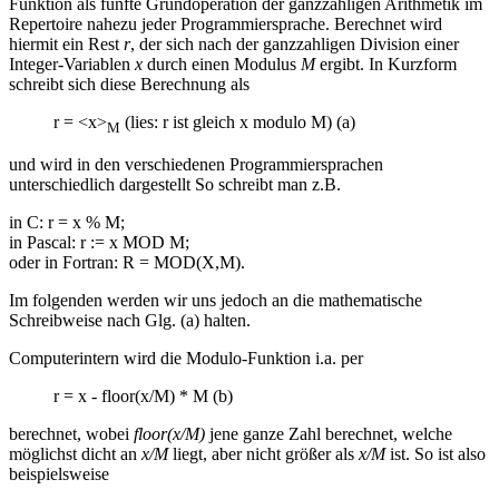
Funktion als fünfte Grundoperation der ganzzahligen Arithmetik im
Repertoire nahezu jeder Programmiersprache. Berechnet wird
hiermit ein Rest
r
, der sich nach der ganzzahligen Division einer
Integer-Variablen
x
durch einen Modulus
M
ergibt. In Kurzform
schreibt sich diese Berechnung als
r = <x>
(lies: r ist gleich x modulo M) (a)
M
und wird in den verschiedenen Programmiersprachen
unterschiedlich dargestellt So schreibt man z.B.
in C: r = x % M;
in Pascal: r := x MOD M;
oder in Fortran: R = MOD(X,M).
Im folgenden werden wir uns jedoch an die mathematische
Schreibweise nach Glg. (a) halten.
Computerintern wird die Modulo-Funktion i.a. per
r = x - floor(x/M) * M (b)
berechnet, wobei
floor(x/M)
jene ganze Zahl berechnet, welche
möglichst dicht an
x/M
liegt, aber nicht größer als
x/M
ist. So ist also
beispielsweise