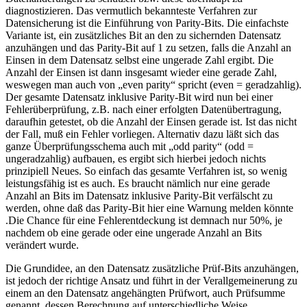
diagnostizieren. Das vermutlich bekannteste Verfahren zur
Datensicherung ist die Einführung von Parity-Bits. Die einfachste
Variante ist, ein zusätzliches Bit an den zu sichernden Datensatz
anzuhängen und das Parity-Bit auf 1 zu setzen, falls die Anzahl an
Einsen in dem Datensatz selbst eine ungerade Zahl ergibt. Die
Anzahl der Einsen ist dann insgesamt wieder eine gerade Zahl,
weswegen man auch von „even parity“ spricht (even = geradzahlig).
Der gesamte Datensatz inklusive Parity-Bit wird nun bei einer
Fehlerüberprüfung, z.B. nach einer erfolgten Datenübertragung,
daraufhin getestet, ob die Anzahl der Einsen gerade ist. Ist das nicht
der Fall, muß ein Fehler vorliegen. Alternativ dazu läßt sich das
ganze Überprüfungsschema auch mit „odd parity“ (odd =
ungeradzahlig) aufbauen, es ergibt sich hierbei jedoch nichts
prinzipiell Neues. So einfach das gesamte Verfahren ist, so wenig
leistungsfähig ist es auch. Es braucht nämlich nur eine gerade
Anzahl an Bits im Datensatz inklusive Parity-Bit verfälscht zu
werden, ohne daß das Parity-Bit hier eine Warnung melden könnte
.Die Chance für eine Fehlerentdeckung ist demnach nur 50%, je
nachdem ob eine gerade oder eine ungerade Anzahl an Bits
verändert wurde.
Die Grundidee, an den Datensatz zusätzliche Prüf-Bits anzuhängen,
ist jedoch der richtige Ansatz und führt in der Verallgemeinerung zu
einem an den Datensatz angehängten Prüfwort, auch Prüfsumme
genannt, dessen Berechnung auf unterschiedliche Weise