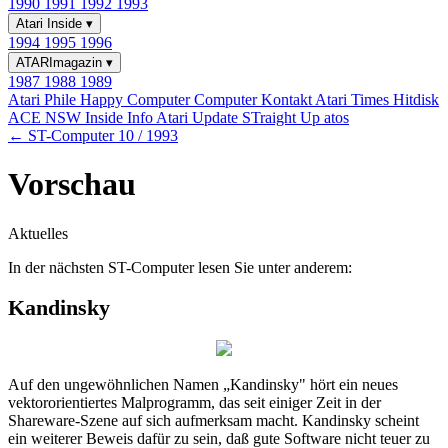
1990
1991
1992
1993
Atari Inside
▾
1994
1995
1996
ATARImagazin
▾
1987
1988
1989
Atari Phile
Happy Computer
Computer Kontakt
Atari Times
Hitdisk
ACE NSW Inside Info
Atari Update
STraight Up
atos
← ST-Computer 10 / 1993
Vorschau
Aktuelles
In der nächsten ST-Computer lesen Sie unter anderem:
Kandinsky
Auf den ungewöhnlichen Namen „Kandinsky" hört ein neues
vektororientiertes Malprogramm, das seit einiger Zeit in der
Shareware-Szene auf sich aufmerksam macht. Kandinsky scheint
ein weiterer Beweis dafür zu sein, daß gute Software nicht teuer zu