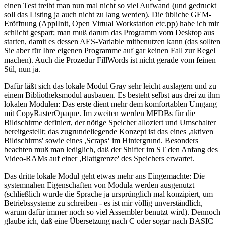
einen Test treibt man nun mal nicht so viel Aufwand (und gedruckt
soll das Listing ja auch nicht zu lang werden). Die übliche GEM-
Eröffnung (ApplInit, Open Virtual Workstation etc.pp) habe ich mir
schlicht gespart; man muß darum das Programm vom Desktop aus
starten, damit es dessen AES-Variable mitbenutzen kann (das sollten
Sie aber für Ihre eigenen Programme auf gar keinen Fall zur Regel
machen). Auch die Prozedur FillWords ist nicht gerade vom feinen
Stil, nun ja.
Dafür läßt sich das lokale Modul Gray sehr leicht auslagern und zu
einem Bibliotheksmodul ausbauen. Es besteht selbst aus drei zu ihm
lokalen Modulen: Das erste dient mehr dem komfortablen Umgang
mit CopyRasterOpaque. Im zweiten werden MFDBs für die
Bildschirme definiert, der nötige Speicher alloziert und Umschalter
bereitgestellt; das zugrundeliegende Konzept ist das eines ,aktiven
Bildschirms' sowie eines ,Scraps‘ im Hintergrund. Besonders
beachten muß man lediglich, daß der Shifter im ST den Anfang des
Video-RAMs auf einer ,Blattgrenze' des Speichers erwartet.
Das dritte lokale Modul geht etwas mehr ans Eingemachte: Die
systemnahen Eigenschaften von Modula werden ausgenutzt
(schließlich wurde die Sprache ja ursprünglich mal konzipiert, um
Betriebssysteme zu schreiben - es ist mir völlig unverständlich,
warum dafür immer noch so viel Assembler benutzt wird). Dennoch
glaube ich, daß eine Übersetzung nach C oder sogar nach BASIC