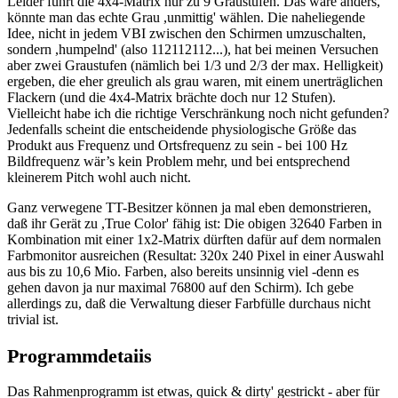
Leider führt die 4x4-Matrix nur zu 9 Graustufen. Das wäre anders,
könnte man das echte Grau ,unmittig' wählen. Die naheliegende
Idee, nicht in jedem VBI zwischen den Schirmen umzuschalten,
sondern ,humpelnd' (also 112112112...), hat bei meinen Versuchen
aber zwei Graustufen (nämlich bei 1/3 und 2/3 der max. Helligkeit)
ergeben, die eher greulich als grau waren, mit einem unerträglichen
Flackern (und die 4x4-Matrix brächte doch nur 12 Stufen).
Vielleicht habe ich die richtige Verschränkung noch nicht gefunden?
Jedenfalls scheint die entscheidende physiologische Größe das
Produkt aus Frequenz und Ortsfrequenz zu sein - bei 100 Hz
Bildfrequenz wär’s kein Problem mehr, und bei entsprechend
kleinerem Pitch wohl auch nicht.
Ganz verwegene TT-Besitzer können ja mal eben demonstrieren,
daß ihr Gerät zu ,True Color' fähig ist: Die obigen 32640 Farben in
Kombination mit einer 1x2-Matrix dürften dafür auf dem normalen
Farbmonitor ausreichen (Resultat: 320x 240 Pixel in einer Auswahl
aus bis zu 10,6 Mio. Farben, also bereits unsinnig viel -denn es
gehen davon ja nur maximal 76800 auf den Schirm). Ich gebe
allerdings zu, daß die Verwaltung dieser Farbfülle durchaus nicht
trivial ist.
Programmdetaiis
Das Rahmenprogramm ist etwas, quick & dirty' gestrickt - aber für