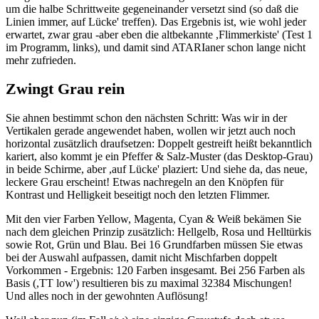
um die halbe Schrittweite gegeneinander versetzt sind (so daß die
Linien immer, auf Lücke' treffen). Das Ergebnis ist, wie wohl jeder
erwartet, zwar grau -aber eben die altbekannte ,Flimmerkiste' (Test 1
im Programm, links), und damit sind ATARIaner schon lange nicht
mehr zufrieden.
Zwingt Grau rein
Sie ahnen bestimmt schon den nächsten Schritt: Was wir in der
Vertikalen gerade angewendet haben, wollen wir jetzt auch noch
horizontal zusätzlich draufsetzen: Doppelt gestreift heißt bekanntlich
kariert, also kommt je ein Pfeffer & Salz-Muster (das Desktop-Grau)
in beide Schirme, aber ,auf Lücke' plaziert: Und siehe da, das neue,
leckere Grau erscheint! Etwas nachregeln an den Knöpfen für
Kontrast und Helligkeit beseitigt noch den letzten Flimmer.
Mit den vier Farben Yellow, Magenta, Cyan & Weiß bekämen Sie
nach dem gleichen Prinzip zusätzlich: Hellgelb, Rosa und Helltürkis
sowie Rot, Grün und Blau. Bei 16 Grundfarben müssen Sie etwas
bei der Auswahl aufpassen, damit nicht Mischfarben doppelt
Vorkommen - Ergebnis: 120 Farben insgesamt. Bei 256 Farben als
Basis (,TT low') resultieren bis zu maximal 32384 Mischungen!
Und alles noch in der gewohnten Auflösung!