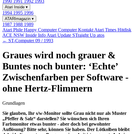
1990
1991
1992
1993
Atari Inside
▾
1994
1995
1996
ATARImagazin
▾
1987
1988
1989
Atari Phile
Happy Computer
Computer Kontakt
Atari Times
Hitdisk
ACE NSW Inside Info
Atari Update
STraight Up
atos
← ST-Computer 09 / 1993
Graues wird noch grauer &
Buntes noch bunter: ‘Echte’
Zwischenfarben per Software -
ohne Hertz-Flimmern
Grundlagen
Sie glauben, Ihr s/w-Monitor sollte Grau nicht nur als Muster
„Pfeffer & Salz“ darstellen? Sie wünschen sich Ihren
Farbmonitor etwas bunter - aber doch bei gewohnter
Auflösung? Bitte sehr, können Sie haben. Der Lötkolben bleibt