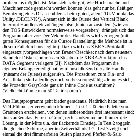
problemlos möglich ist. Man sieht sehr gut, wie Hochsprache und
Maschinencode gemischt werden können (das geht nur bei fleißiger
Benutzung eines Disassemblers - beim guten, alten TDI-Modula das
Utility ,DECLNK‘). Anstatt sich in die Queue des Vertical Blank
Interrupt Handlers einzuhängen, also ,hinten anzustellen' (wie von
den TOS-Entwicklern normalerweise vorgesehen), drängelt sich das
Programm aber vor: Der Vektor des Handlers wird verbogen (mit
guten Konsequenzen für die Cursor-Darstellung; die Methode ist in
diesem Fall durchaus legitim). Dazu wird das XBRA-Protokoll
eingesetzt (vorgeschlagen von Braner/Reschke; nach dem neuesten
Stand der Diskussion müssen Sie aber die XBRA-Strukturen ins
DATA-Segment verlagern [2]). Nachdem das Programm die
eigenen Belange erledigt hat, wird anschließend der alte Handler
(mitsamt der Queue) aufgerufen. Die Prozeduren zum Ein- und
Ausklinken sind allerdings noch verbesserungsfähig - lohnt es sich,
die Prozedur GrayCode ganz in Inline-Code auszuführen?
(Vielleicht könnte man 50 Takte sparen.)
Das Hauptprogramm geht bieder geradeaus. Natürlich hätte man
VDI-Füllmuster verwenden können... Test 1 läßt eine Palette von
Grautönen erscheinen, von denen insbesondere drei interessant sind:
links außen das ,Fernseh-Grau‘, rechts außen meine flimmerfreie
Lösung, in der Mitte u.a. der flackernde Einstieg. In Test 2 toggeln
die gleichen Schirme, aber im Zeitverhältnis 1:2. Test 3 zeigt noch
einmal die drei flimmerfreien Stufen plus zwei Pfeffer-&-Salz-