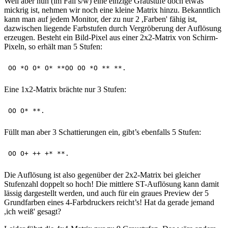
Weil aber nun (im Fall s/w) eine einzige Graustufe doch etwas
mickrig ist, nehmen wir noch eine kleine Matrix hinzu. Bekanntlich
kann man auf jedem Monitor, der zu nur 2 ,Farben' fähig ist,
dazwischen liegende Farbstufen durch Vergröberung der Auflösung
erzeugen. Besteht ein Bild-Pixel aus einer 2x2-Matrix von Schirm-
Pixeln, so erhält man 5 Stufen:
Eine 1x2-Matrix brächte nur 3 Stufen:
Füllt man aber 3 Schattierungen ein, gibt’s ebenfalls 5 Stufen:
Die Auflösung ist also gegenüber der 2x2-Matrix bei gleicher
Stufenzahl doppelt so hoch! Die mittlere ST-Auflösung kann damit
lässig dargestellt werden, und auch für ein graues Preview der 5
Grundfarben eines 4-Farbdruckers reicht’s! Hat da gerade jemand
,ich weiß' gesagt?