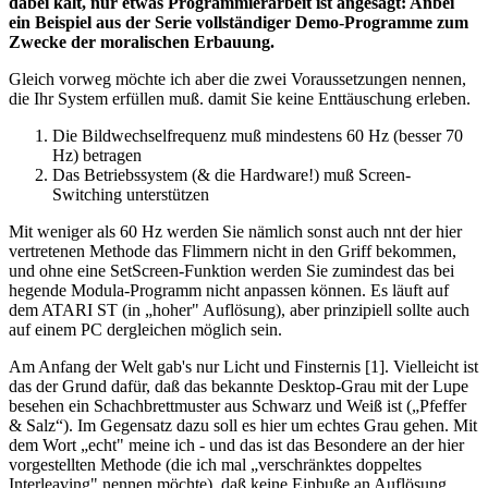
dabei kalt, nur etwas Programmierarbeit ist angesagt: Anbei
ein Beispiel aus der Serie vollständiger Demo-Programme zum
Zwecke der moralischen Erbauung.
Gleich vorweg möchte ich aber die zwei Voraussetzungen nennen,
die Ihr System erfüllen muß. damit Sie keine Enttäuschung erleben.
Die Bildwechselfrequenz muß mindestens 60 Hz (besser 70
Hz) betragen
Das Betriebssystem (& die Hardware!) muß Screen-
Switching unterstützen
Mit weniger als 60 Hz werden Sie nämlich sonst auch nnt der hier
vertretenen Methode das Flimmern nicht in den Griff bekommen,
und ohne eine SetScreen-Funktion werden Sie zumindest das bei
hegende Modula-Programm nicht anpassen können. Es läuft auf
dem ATARI ST (in „hoher" Auflösung), aber prinzipiell sollte auch
auf einem PC dergleichen möglich sein.
Am Anfang der Welt gab's nur Licht und Finsternis [1]. Vielleicht ist
das der Grund dafür, daß das bekannte Desktop-Grau mit der Lupe
besehen ein Schachbrettmuster aus Schwarz und Weiß ist („Pfeffer
& Salz“). Im Gegensatz dazu soll es hier um echtes Grau gehen. Mit
dem Wort „echt" meine ich - und das ist das Besondere an der hier
vorgestellten Methode (die ich mal „verschränktes doppeltes
Interleaving" nennen möchte), daß keine Einbuße an Auflösung