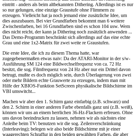
eintritt - anders als beim altbekannten Dithering. Allerdings ist es nur
so nur gelungen, eine einzige Graustufe ohne Flimmern zu
erzeugen. Vielleicht hat ja noch jemand eine zusätzliche Idee, um
dies auszubauen. Bei vier Grundfarben bekommt man 6 weitere
Zwischenfarben, bei 16 Grundfarben sind es schon 104 usw. Wem
dies nicht reicht, der kann ja Dithering noch zusätzlich anwenden ...
Das Demo-Programm beschränkt sich allerdings auf das eine echte
Grau und eine 1x2-Matrix für zwei weite re Graustufen.
Die erste Idee, die ich zu diesem Thema hatte, war
zugegebenermaßen etwas naiv: Da der ATARI-Monitor in der s/w-
Ausführung SM 124 eine Bildwechselfrequenz von ca. 72 Hz
besitzt, die sog. Filmfrequenz von 24 Hz aber nur ein Drittel davon
betrugt, mußte es doch möglich sein, durch Überlagerung von zwei
oder mehr Bildern echte Grauwerte zu erzeugen, indem man mit
Hilfe der XBIOS-Funktion SetScreen physikalische Bildschirme im
VBI umswitcht...
Machen wir aber den 1. Schirm ganz einfarbig (z.B. schwarz) und
den 2. Schirm in einer anderen Farbe ebenfalls ganz uni (z.B. weiß),
können wir uns an einem herrlichen 36-Hz-Flackern erfreuen. Ohne
uns davon beeindrucken zu lassen, nehmen wir als nächstes eine
Anleihe beim TV: benutzen wir die sog. Zeilenverschränkung
(Interleaving); belegen wir also beide Bildschirme mit je einer
waagerechten Schraffur in den beiden gewählten Farben, die aber