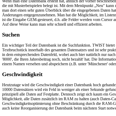
Wenn man eine Datenbank erstellt hat, ähnlich der vorher beschrieb
die mit Musterbeispielen belegt ist. Mit dem Menüpunkt „Neu" kann 
man dort einen sehr guten Überblick über die eingegebenen Daten h
Änderungen entgegenzunehmen. Man hat die Möglichkeit, im Listenm
ist die Eingabe GEM-gesteuert, d.h. alle Felder werden vom Cursor
Auf diese Weise kann man sehr schnell und effizient arbeiten.
Suchen
Ein wichtiger Teil der Datenbank ist die Suchfunktion. TWIST biete
Textbruchstück innerhalb des gesamten Datensatzes und ist sehr pra
in dem entsprechenden Datenfeld, wobei auch hier natürlich nur nach e
'8000', die Ihren Jahresbeitrag noch, nicht bezahlt' hat. Die Inform
einem Namen versehen und abspeichern (z.B. unter 'Münchener' oder,
Geschwindigkeit
Heutzutage wird die Geschwindigkeit einer Datenbank hoch gehandelt
10000 Datensätzen wird ein Feld in weniger als einer Sekunde gefun
prinzipiell alle Daten auf Festplatte. Dennoch zeigt sich kaum ein 
Möglichkeit, alle Daten zusätzlich im RAM zu halten (auch Daten-Ca
Geschwindigkeitsoptimierung ohne Beschränkung durch die RAM-Größe
auch keine Reorganisierung der Datenbank beim nächsten Start notw