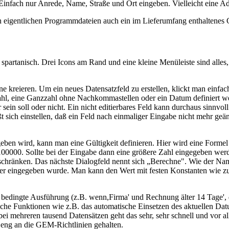
Einfach nur Anrede, Name, Straße und Ort eingeben. Vielleicht eine Ad
en eigentlichen Programmdateien auch ein im Lieferumfang enthaltenes GD
partanisch. Drei Icons am Rand und eine kleine Menüleiste sind alles,
 kreieren. Um ein neues Datensatzfeld zu erstellen, klickt man einfac
e Zahl, eine Ganzzahl ohne Nachkommastellen oder ein Datum definiert
 sein soll oder nicht. Ein nicht editierbares Feld kann durchaus sinnvo
läßt sich einstellen, daß ein Feld nach einmaliger Eingabe nicht mehr
ben wird, kann man eine Gültigkeit definieren. Hier wird eine Formel
ls 100000. Sollte bei der Eingabe dann eine größere Zahl eingegeben w
inschränken. Das nächste Dialogfeld nennt sich „Berechne". Wie der N
, der eingegeben wurde. Man kann den Wert mit festen Konstanten wie z
, bedingte Ausführung (z.B. wenn,Firma' und Rechnung älter 14 Tage
zliche Funktionen wie z.B. das automatische Einsetzen des aktuellen D
bei mehreren tausend Datensätzen geht das sehr, sehr schnell und vor a
r eng an die GEM-Richtlinien gehalten.