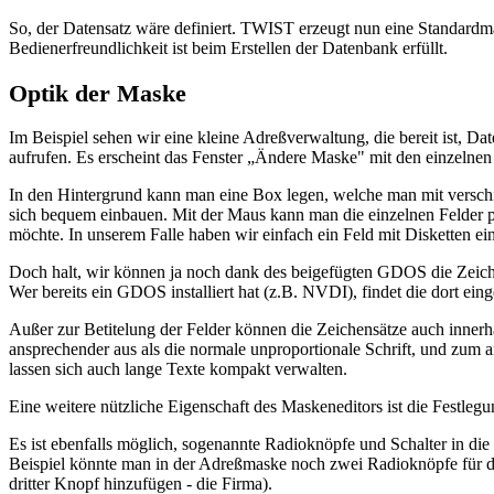
So, der Datensatz wäre definiert. TWIST erzeugt nun eine Standardma
Bedienerfreundlichkeit ist beim Erstellen der Datenbank erfüllt.
Optik der Maske
Im Beispiel sehen wir eine kleine Adreßverwaltung, die bereit ist
aufrufen. Es erscheint das Fenster „Ändere Maske" mit den einzelnen
In den Hintergrund kann man eine Box legen, welche man mit verschi
sich bequem einbauen. Mit der Maus kann man die einzelnen Felder p
möchte. In unserem Falle haben wir einfach ein Feld mit Disketten e
Doch halt, wir können ja noch dank des beigefügten GDOS die Zeich
Wer bereits ein GDOS installiert hat (z.B. NVDI), findet die dort ein
Außer zur Betitelung der Felder können die Zeichensätze auch innerh
ansprechender aus als die normale unproportionale Schrift, und zum a
lassen sich auch lange Texte kompakt verwalten.
Eine weitere nützliche Eigenschaft des Maskeneditors ist die Festlegu
Es ist ebenfalls möglich, sogenannte Radioknöpfe und Schalter in d
Beispiel könnte man in der Adreßmaske noch zwei Radioknöpfe für das
dritter Knopf hinzufügen - die Firma).