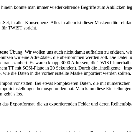
 hinein könnte man immer wiederkehrende Begriffe zum Anklicken lege
et, in aller Konsequenz. Alles in allem ist dieser Maskeneditor einfac
s für TWIST spricht.
chteste Übung. Wir wollen uns auch nicht damit aufhalten zu erkären, wi
tzen wir eine Adreßdatei, die übernommen werden soll. Die Datei lieg
daraus zaubert. Es waren knapp 3000 Adressen, die TWIST innerhalb vo
 einem TT mit SCSI-Platte in 20 Sekunden). Durch die „intelligente" I
, wie die Daten in die vorher erstellte Maske importiert werden sollten.
er Import vonstatten. Bei etwas komplexeren Daten, die mit numerische
en Importeinstellungen herausgefunden hat. Man kann diese Einstellun
 geht' s los.
 das Exportformat, die zu exportierenden Felder und deren Reihenfolge 