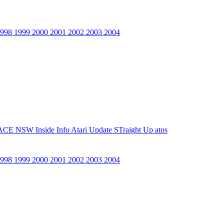
1998
1999
2000
2001
2002
2003
2004
ACE NSW Inside Info
Atari Update
STraight Up
atos
1998
1999
2000
2001
2002
2003
2004