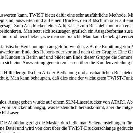
werten kann. TWIST bietet dafür eine sehr ausführliche Methode. Mit d
 sind, auswerten und auf einen Drucker, den Bildschirm oder auf eine
esagt. Zum Ausdrucken einer Adreß-liste zum Beispiel kann man erst e
sitionieren. Man setzt sich sozusagen grafisch ein Ausgabeformat zusa
hin- und herschieben, wie man sie braucht. Man kann beliebig Leerze
statistische Berechnungen ausgeführt werden, z.B. die Ermittlung v
tweder am Ende des Reports oder vor und nach einer Gruppe. Eine Gr
lle Kunden in Berlin auf und bildet am Ende dieser Gruppe die Summe 
man sich eine Auswertung generieren lassen über die Kundenverteilung 
mit Hilfe der grafischen Art der Bedienung und anschaulichen Beispie
ächtig. Man kann behaupten, daß dies eine der wichtigsten TWIST-Funkt
lemlos. Ausgegeben wurde auf einem SLM-Laserdrucker von ATARI. Abe
 es vom Drucker abhängig, was letztendlich herauskommt, aber die mitge
ARI-Laser.
ts. Die Abbildung zeigt die Maske, durch die man Seiteneinstellungen 
n eine Datei und wird von dort über die TWIST-Druckerschlange gedruckt