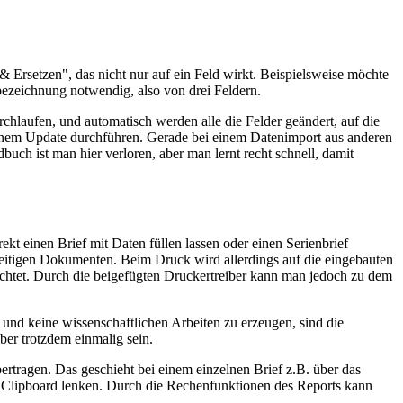
Ersetzen", das nicht nur auf ein Feld wirkt. Beispielsweise möchte
bezeichnung notwendig, also von drei Feldern.
laufen, und automatisch werden alle die Felder geändert, auf die
einem Update durchführen. Gerade bei einem Datenimport aus anderen
h ist man hier verloren, aber man lernt recht schnell, damit
kt einen Brief mit Daten füllen lassen oder einen Serienbrief
eitigen Dokumenten. Beim Druck wird allerdings auf die eingebauten
htet. Durch die beigefügten Druckertreiber kann man jedoch zu dem
 und keine wissenschaftlichen Arbeiten zu erzeugen, sind die
ber trotzdem einmalig sein.
tragen. Das geschieht bei einem einzelnen Brief z.B. über das
s Clipboard lenken. Durch die Rechenfunktionen des Reports kann