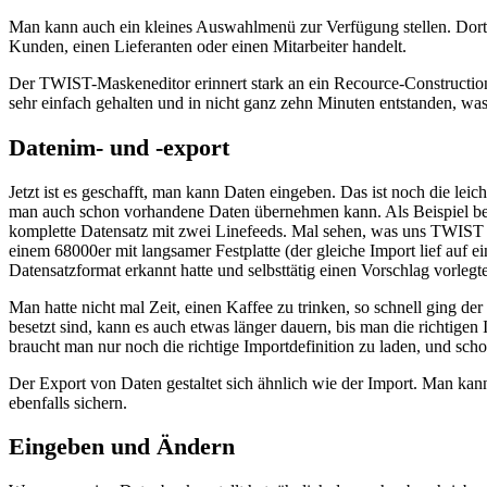
Man kann auch ein kleines Auswahlmenü zur Verfügung stellen. Dort
Kunden, einen Lieferanten oder einen Mitarbeiter handelt.
Der TWIST-Maskeneditor erinnert stark an ein Recource-Construction-S
sehr einfach gehalten und in nicht ganz zehn Minuten entstanden, wa
Datenim- und -export
Jetzt ist es geschafft, man kann Daten eingeben. Das ist noch die lei
man auch schon vorhandene Daten übernehmen kann. Als Beispiel benu
komplette Datensatz mit zwei Linefeeds. Mal sehen, was uns TWIST 
einem 68000er mit langsamer Festplatte (der gleiche Import lief auf
Datensatzformat erkannt hatte und selbsttätig einen Vorschlag vorlegte
Man hatte nicht mal Zeit, einen Kaffee zu trinken, so schnell ging d
besetzt sind, kann es auch etwas länger dauern, bis man die richtig
braucht man nur noch die richtige Importdefinition zu laden, und schon
Der Export von Daten gestaltet sich ähnlich wie der Import. Man kann
ebenfalls sichern.
Eingeben und Ändern