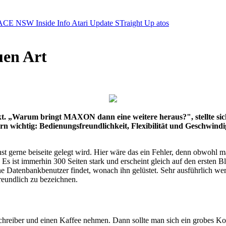
ACE NSW Inside Info
Atari Update
STraight Up
atos
uen Art
. „Warum bringt MAXON dann eine weitere heraus?", stellte sich 
htig: Bedienungsfreundlichkeit, Flexibilität und Geschwindigk
hst gerne beiseite gelegt wird. Hier wäre das ein Fehler, denn obwoh
Es ist immerhin 300 Seiten stark und erscheint gleich auf den ersten Bli
 Datenbankbenutzer findet, wonach ihn gelüstet. Sehr ausführlich werde
reundlich zu bezeichnen.
lschreiber und einen Kaffee nehmen. Dann sollte man sich ein grobes K