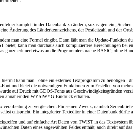
erarbeiten.
elder komplett in der Datenbank zu ändern, sozusagen ein „Suchen & 
st eine Änderung des Länderkennzeichens, der Postleitzahl und der Orts
dem man eine Formel eingibt. Dann läßt man die Update-Funktion durch
IST bietet, kann man durchaus auch kompliziertere Berechnungen bei 
 ganze erinnert etwas an die Programmiersprache BASIC; ohne Handbuc
 hiermit kann man - ohne ein externes Textprogramm zu benötigen - dire
 -Font und bietet die notwendigen Funktionen zum Erstellen von mehrs
s wurde auf Druck mit GDOS-Fonts aus Geschwindigkeitsgründen verzic
einen annähernden WYSIWYG-Eindruck erhalten.
extverarbeitung zu vergleichen. Für seinen Zweck, nämlich Serienbriefe
bst entspricht. Ein integrierter Texteditor in einer Datenbank dürfte a
greifen und auf einfache Art Daten von TWIST in das Textsystem über
wünschten Daten eines angewählten Feldes enthält, auch direkt auf da