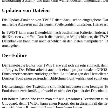
Multitasking-System), und man kann währenddessen ungehindert weit
Updaten von Dateien
Die Update-Funktion von TWIST dient dazu, schon eingegebene Datenf
man seine Adressen auf die neuen Postleitzahlen umstellen. Hierzu i
In TWIST kann man Datenfelder nach bestimmten Kriterien ändern, in
die Kriterien zutreffen. Durch die mächtigen Möglichkeiten, die TW
Datenbanken kann man noch erheblich an den Daten manipulieren. Das
umzugehen.
Der Editor
Der eingebaute Editor von TWIST erweist sich als sehr sinnvoll, denn
anfertigen. Der Editor arbeitet auch mit einem proportionalem GDOS
Druckerzeichensätze zurückgegriffen. Laut Aussagen des Hersteller
Drucker-Font einen passenden Bildschirm-Font wählen und somit 
Die Leistungen des Texteditors sind nicht mit denen einer heutigen T
Funktionen zweckmäßig, obwohl er nicht der Qualität der Datenbank sel
Für höhere Ansprüche kann man auf sein gewohntes Textsystem zurück
Clipboard, denn TWIST kann einen Report, der in diesem Fall die ge
man sich hier z.B. auch die Anrede berechnen lassen.