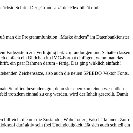
ächste Schritt. Der „Grundsatz" der Flexibilität und
, muß man die Programmfunktion „Maske ändern" im Datenbankfenster
n ein Farbsystem zur Verfügung hat. Umrandungen und Schatten lassen
 auch einfach ein Bildchen im IMG-Format einfügen, wenn man das
ift, ein paar Rahmen darum - fertig. Das ging wirklich einfach!
 stehenden Zeichensätze, also auch die neuen SPEEDO-Vektor-Fonts.
nale Schriften besonders gut, denn sie sehen zum einen wesentlich
eld trotzdem einmal zu eng werden, wird der Inhalt gescrollt. Damit
n hilfreich, die nur die Zustände „Wahr" oder „Falsch" kennen. Zum
nopf darf aktiv sein (bei Uneindeutigkeit läßt sich auch schnell ein