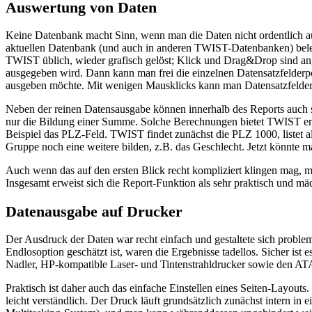
Auswertung von Daten
Keine Datenbank macht Sinn, wenn man die Daten nicht ordentlich aus
aktuellen Datenbank (und auch in anderen TWIST-Datenbanken) belegt
TWIST üblich, wieder grafisch gelöst; Klick und Drag&Drop sind ang
ausgegeben wird. Dann kann man frei die einzelnen Datensatzfelderpo
ausgeben möchte. Mit wenigen Mausklicks kann man Datensatzfelder 
Neben der reinen Datensausgabe können innerhalb des Reports auch 
nur die Bildung einer Summe. Solche Berechnungen bietet TWIST en
Beispiel das PLZ-Feld. TWIST findet zunächst die PLZ 1000, listet a
Gruppe noch eine weitere bilden, z.B. das Geschlecht. Jetzt könnte 
Auch wenn das auf den ersten Blick recht kompliziert klingen mag, 
Insgesamt erweist sich die Report-Funktion als sehr praktisch und m
Datenausgabe auf Drucker
Der Ausdruck der Daten war recht einfach und gestaltete sich prob
Endlosoption geschätzt ist, waren die Ergebnisse tadellos. Sicher ist
Nadler, HP-kompatible Laser- und Tintenstrahldrucker sowie den AT
Praktisch ist daher auch das einfache Einstellen eines Seiten-Layou
leicht verständlich. Der Druck läuft grundsätzlich zunächst intern i