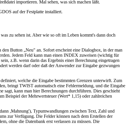
reßdatei importieren. Mal sehen, was sich machen läßt.
OS auf der Festplatte installiert.
 was zu sehen ist. Aber wie so oft im Leben kommt's dann doch
h den Button „Neu" an. Sofort erscheint eine Dialogbox, in der man
 werden. Jedem Feld kann man einen INDEX zuweisen (wichtig für
ll sein, z.B. wenn darin das Ergebnis einer Berechnung eingetragen
 geändert werden darf oder daß der Anwender zur Eingabe gezwungen
 definiert, welche die Eingabe bestimmten Grenzen unterwirft. Zum
erden, bringt TWIST automatisch eine Fehlermeldung, und die Eingabe
ame sagt, kann man hier Berechnungen durchführen. Dies geschieht
um Beispiel der Mehrwertsteuer (Wert* 1,15) oder zahlreichen
', dann ,Mahnung'), Typumwandlungen zwischen Text, Zahl und
atums zur Verfügung. Die Felder können nach dem Erstellen der
llem, ohne die Datenbank erst verlassen zu müssen. Die