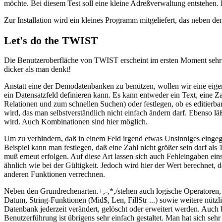
möchte. Bei diesem Test soll eine kleine Adreßverwaltung entstehen. 
Zur Installation wird ein kleines Programm mitgeliefert, das neben d
Let's do the TWIST
Die Benutzeroberfläche von TWIST erscheint im ersten Moment sehr s
dicker als man denkt!
Anstatt eine der Demodatenbanken zu benutzen, wollen wir eine eigene
ein Datensatzfeld definieren kann. Es kann entweder ein Text, ein
Relationen und zum schnellen Suchen) oder festlegen, ob es editierbar
wird, das man selbstverständlich nicht einfach ändern darf. Ebenso 
wird. Auch Kombinationen sind hier möglich.
Um zu verhindern, daß in einem Feld irgend etwas Unsinniges eingege
Beispiel kann man festlegen, daß eine Zahl nicht größer sein darf a
muß erneut erfolgen. Auf diese Art lassen sich auch Fehleingaben e
ähnlich wie bei der Gültigkeit. Jedoch wird hier der Wert berechnet
anderen Funktionen verrechnen.
Neben den Grundrechenarten.+,-,*,/stehen auch logische Operatoren
Datum, String-Funktionen (Mid$, Len, FillStr ...) sowie weitere nüt
Datenbank jederzeit verändert, gelöscht oder erweitert werden. Auch 
Benutzerführung ist übrigens sehr einfach gestaltet. Man hat sich seh