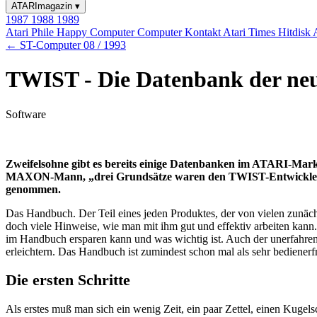
ATARImagazin
▾
1987
1988
1989
Atari Phile
Happy Computer
Computer Kontakt
Atari Times
Hitdisk
← ST-Computer 08 / 1993
TWIST - Die Datenbank der ne
Software
Zweifelsohne gibt es bereits einige Datenbanken im ATARI-Markt
MAXON-Mann, „drei Grundsätze waren den TWIST-Entwicklern wic
genommen.
Das Handbuch. Der Teil eines jeden Produktes, der von vielen zunäc
doch viele Hinweise, wie man mit ihm gut und effektiv arbeiten kann. 
im Handbuch ersparen kann und was wichtig ist. Auch der unerfahrene
erleichtern. Das Handbuch ist zumindest schon mal als sehr bedienerf
Die ersten Schritte
Als erstes muß man sich ein wenig Zeit, ein paar Zettel, einen Kuge