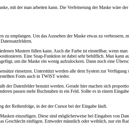
ske, mit der man arbeiten kann. Die Verfeinerung der Maske wäre der n
, Daten zu empfangen. Um das Aussehen der Maske etwas zu verbessern
 Datensatzfeldern.
edenen Mustern füllen kann. Auch die Farbe ist einstellbar, wenn ma
ositionieren. Eine Snap-Funktion ist dabei sehr behilflich. Man kann
ingefügt, um die Maske ein wenig aufzulockern. Dann noch eine Überschr
ensätze einsetzen. Unterstützt werden alle dem System zur Verfügung
gestellten Fonts auch in TWIST wieder.
alb der Datenfelder benutzt werden. Gerade hier machen sich proportio
nderen passen mehr Buchstaben in ein Feld. Sollte es in einem Eingabef
ng der Reihenfolge, in der der Cursor bei der Eingabe läuft.
ie Masken einzufügen. Diese sind möglicherweise bei Eingaben von Date
 Geschlecht einfügen. Entweder männlich oder weiblich, nur ein Radiok