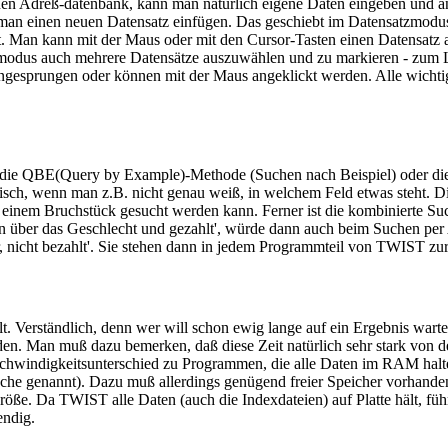
enen Adreß-datenbank, kann man natürlich eigene Daten eingeben und ä
man einen neuen Datensatz einfügen. Das geschiebt im Datensatzmodus
at. Man kann mit der Maus oder mit den Cursor-Tasten einen Datensat
odus auch mehrere Datensätze auszuwählen und zu markieren - zum Lö
 angesprungen oder können mit der Maus angeklickt werden. Alle wich
t die QBE(Query by Example)-Methode (Suchen nach Beispiel) oder die
ktisch, wenn man z.B. nicht genau weiß, in welchem Feld etwas steht.
inem Bruchstück gesucht werden kann. Ferner ist die kombinierte Suche 
ation über das Geschlecht und gezahlt', würde dann auch beim Suchen pe
 nicht bezahlt'. Sie stehen dann in jedem Programmteil von TWIST zu
. Verständlich, denn wer will schon ewig lange auf ein Ergebnis warte
den. Man muß dazu bemerken, daß diese Zeit natürlich sehr stark von 
Geschwindigkeitsunterschied zu Programmen, die alle Daten im RAM hal
che genannt). Dazu muß allerdings genügend freier Speicher vorhande
. Da TWIST alle Daten (auch die Indexdateien) auf Platte hält, führ
endig.