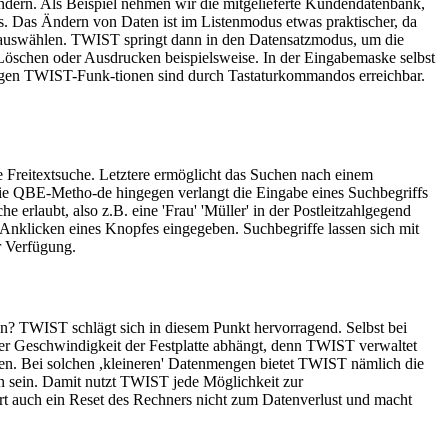
ndern. Als Beispiel nehmen wir die mitgelieferte Kundendatenbank,
. Das Ändern von Daten ist im Listenmodus etwas praktischer, da
z auswählen. TWIST springt dann in den Datensatzmodus, um die
schen oder Ausdrucken beispielsweise. In der Eingabemaske selbst
tigen TWIST-Funk-tionen sind durch Tastaturkommandos erreichbar.
 Freitextsuche. Letztere ermöglicht das Suchen nach einem
 Die QBE-Metho-de hingegen verlangt die Eingabe eines Suchbegriffs
erlaubt, also z.B. eine 'Frau' 'Müller' in der Postleitzahlgegend
r Anklicken eines Knopfes eingegeben. Suchbegriffe lassen sich mit
r Verfügung.
n? TWIST schlägt sich in diesem Punkt hervorragend. Selbst bei
der Geschwindigkeit der Festplatte abhängt, denn TWIST verwaltet
ten. Bei solchen ,kleineren' Datenmengen bietet TWIST nämlich die
n sein. Damit nutzt TWIST jede Möglichkeit zur
t auch ein Reset des Rechners nicht zum Datenverlust und macht