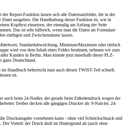
er Report-Funktion lassen sich alle Datensatzfelder, die in der
 Datei ausgeben. Die Handhabung dieser Funktion ist, wie in
inen Kopftext einsetzen, der einmalig am Anfang der Seite
mmen. Das ist sehr hilfreich, wenn man die Daten als Formulare
ilen einfügen und Zwischenräume lassen.
on Mittelwert, Standardabweichung, Minimum/Maximum oder einfach
uppe wird von dem Inhalt eines Feldes bestimmt, nehmen wir zum
aller Kunden in Berlin. Man könnte jetzt innerhalb dieser PLZ-
in ganz Deutschland.
len im Handbuch beherrscht man auch diesen TWIST-Teil schnell.
ionen ist.
r auch beim 24-Nadler, der gerade beim Etikettendruck wegen der
lieferten Treiber decken alle gängigen Drucker ab: 9-Nad-ler, 24-
für die Druckausgabe vornehmen kann - ohne viel Schnickschnack und
. Der Vorteil: der Druck läuft im Hintergrund ab (auch ohne