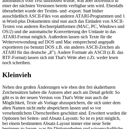
automatisch vom Text umflossen würde, was aber hoffentlich in
einer der nächsten Versionen bereits verfügbar sein wird. Ebenfalls
überarbeitet wurde der Textim- und -export. Statt bisher
ausschließlich ASCII-Files von anderen ATARI-Programmen und 1
st-Word-plus Dokumenten sind nun auch das Einladen von ASCII-
Texten von anderen Rechnerplattformen (MAC, PC, Windows und
OS/2) und die automatische Konvertierung der Umlaute in das
ATARI-Format möglich. Außerdem lassen sich Texte für die
Weiterverwendung auf DOS und Mac entsprechend angepaßt
exportieren (so benutzt DOS z.B. ein anderes ASCII-Zeichen als
ATARI für das deutsche „ß"). Andere Formate als ASCII (z.B. das
RTF-Format) lassen sich mit That's Write aber z.Zt. weder lesen
noch schreiben.
Kleinvieh
Neben den großen Änderungen wie eben den frei skalierbaren
Zeichensätzen haben die Autoren aber auch am Detail gefeilt: So
gibt es in der neuen Version von That's Write nun auch die
Möglichkeit, Texte als Vorlage abzuspeichern, die sich unter dem
alten Namen nicht mehr abspeichern lassen und so vor
versehentlichem Überschreiben geschützt sind. Erweitert wurden die
Optionen bei Seiten- und Absatz-Layouts: So ist es jetzt möglich,
bei einem bestimmten Absatz-Layout immer eine neue Seite
beginnen zu lassen, was für Diplomarbeiten und wissenschaftliche