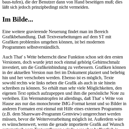
baus-tufen), die der Benutzer dann von Hand beseitigen muß; dies
läßt sich jedoch prinzipbedingt nicht vermeiden.
Im Bilde...
Eine weitere gravierende Neuerung findet man im Bereich
Grafikbehandlung. Daß Textverarbeitungen auf dem ST mit
Grafiken problemlos umgehen können, ist bei modernen
Programmen selbstverständlich.
Auch That' s Write beherrscht diese Funktion schon seit den ersten
Versionen, doch wurde jetzt noch einmal gehörig Gehirnschmalz
investiert, um die Grafikeinbindung zu verbessern. Grafiken können
in der aktuellen Version nun frei im Dokument plaziert und beliebig
hin und her verschoben werden. Ebenso ist es möglich, Texte
sowohl rechts wie links neben die Grafik als auch in sie hinein
schreiben zu können. So erhält man sehr viele Möglichkeiten, den
eigenen Text optisch aufzupeppen und ihm die persönliche Note zu
verleihen. Ein Wermutstropfen ist allerdings, daß That' s Write von
Hause aus nur das monochrome IMG-Format kennt und so Bilder in
anderen Formaten erst einmal mit Hilfe eines externen Programms
(z.B. dem Shareware-Programm Gemview) umgerechnet werden
müssen, bevor die Weiterverarbeitung möglich ist. Außerdem wäre
es wünschenswert, wenn die gerade importierte Grafik auf Wunsch