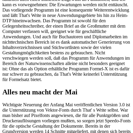
kann es vorwegnehmen: Die Erwartungen werden nicht enttäuscht.
Das vorliegende Programm ist eine konsequente Weiterentwicklung
und läßt That's Write in neue Anwendungsgebiete bis hin zu Heim-
DTP hineinwachsen. Das Programm ist sowohl für den
Gelegenheitsschreiber, der einen Brief an die Großmutter mit dem
Computer verfassen will, geeignet wie für geschäftliche
Anwendungen. Und auch für Buchautoren und Diplomarbeiten im
nichttechnischen Bereich ist es dank automatischer Generierung von
Inhaltsverzeichnissen und Stichwortlisten sowie der vielen
Gestaltungmöglichkeiten bestens zu gebrauchen. Nicht
verschwiegen werden soll, daß das Programm für Anwendungen im
Bereich der Naturwissenschaften alleine nicht besonders geeignet
ist: Ohne das als Option erhältliche Programm Formel-X ist es dafür
nur schwer zu gebrauchen, da That's Write keinerlei Unterstützung
für Formelsatz bietet.
Alles neu macht der Mai
Wichtigste Neuerung der Anfang Mai veröffentlichen Version 3.0 ist
die Unterstützung von Vektor-Fonts durch That' s Write selbst. War
man bisher auf Pixelfonts angewiesen, die für alle Punktgrößen und
Druckerauflösungen vorliegen mußten, so sorgen jetzt Speedo-Fonts
für die optische Gestaltung der Dokumente. Bereits in der
Grundversion werden 14 Schnitte mitgeliefert, mit denen sich bereits