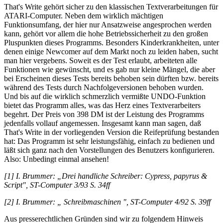
That's Write gehört sicher zu den klassischen Textverarbeitungen für
ATARI-Computer. Neben dem wirklich mächtigen
Funktionsumfang, der hier nur Ansatzweise angesprochen werden
kann, gehört vor allem die hohe Betriebssicherheit zu den großen
Pluspunkten dieses Programms. Besonders Kinderkrankheiten, unter
denen einige Newcomer auf dem Markt noch zu leiden haben, sucht
man hier vergebens. Soweit es der Test erlaubt, arbeiteten alle
Funktionen wie gewünscht, und es gab nur kleine Mängel, die aber
bei Erscheinen dieses Tests bereits behoben sein dürften bzw. bereits
während des Tests durch Nachfolgeversionen behoben wurden.
Und bis auf die wirklich schmerzlich vermißte UNDO-Funktion
bietet das Programm alles, was das Herz eines Textverarbeiters
begehrt. Der Preis von 398 DM ist der Leistung des Programms
jedenfalls vollauf angemessen. Insgesamt kann man sagen, daß
That's Write in der vorliegenden Version die Reifeprüfung bestanden
hat: Das Programm ist sehr leistungsfähig, einfach zu bedienen und
läßt sich ganz nach den Vorstellungen des Benutzers konfigurieren.
Also: Unbedingt einmal ansehen!
[1] I. Brummer: „Drei handliche Schreiber: Cypress, papyrus &
Script", ST-Computer 3/93 S. 34ff
[2] I. Brummer: „ Schreibmaschinen ", ST-Computer 4/92 S. 39ff
Aus presserechtlichen Gründen sind wir zu folgendem Hinweis