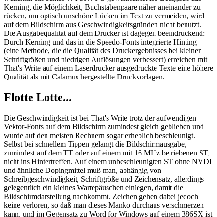
Kerning, die Möglichkeit, Buchstabenpaare näher aneinander zu
rücken, um optisch unschöne Lücken im Text zu vermeiden, wird
auf dem Bildschirm aus Geschwindigkeitsgründen nicht benutzt.
Die Ausgabequalität auf dem Drucker ist dagegen beeindruckend:
Durch Kerning und das in die Speedo-Fonts integrierte Hinting
(eine Methode, die die Qualität des Druckergebnisses bei kleinen
Schriftgrößen und niedrigen Auflösungen verbessert) erreichen mit
That's Write auf einem Laserdrucker ausgedruckte Texte eine höhere
Qualität als mit Calamus hergestellte Druckvorlagen.
Flotte Lotte...
Die Geschwindigkeit ist bei That's Write trotz der aufwendigen
Vektor-Fonts auf dem Bildschirm zumindest gleich geblieben und
wurde auf den meisten Rechnern sogar erheblich beschleunigt.
Selbst bei schnellem Tippen gelangt die Bildschirmausgabe,
zumindest auf dem TT oder auf einem mit 16 MHz betriebenen ST,
nicht ins Hintertreffen. Auf einem unbeschleunigten ST ohne NVDI
und ähnliche Dopingmittel muß man, abhängig von
Schreibgeschwindigkeit, Schriftgröße und Zeichensatz, allerdings
gelegentlich ein kleines Wartepäuschen einlegen, damit die
Bildschirmdarstellung nachkommt. Zeichen gehen dabei jedoch
keine verloren, so daß man dieses Manko durchaus verschmerzen
kann, und im Gegensatz zu Word for Windows auf einem 386SX ist