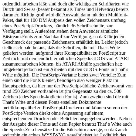
ordentlich arbeiten läßt; sind doch die wichtigsten Schriftarten wie
Dutch und Swiss (besser bekannt als Times und Helvetica) bereits
darunter. Richtig groß wird die Auswahl dann mit dem Multifont-
Paket, daß für 100 DM Aufpreis den vollen Zeichensatz-umfang
eines PostScript-Druckers, nämlich 36 Schriftschnitte, zur
Verfügung stellt. Außerdem stehen dem Anwender sämtliche
Bitstream-Fonts zum Nachkauf zur Verfügung, so daß für jeden
Geschmack der passende Zeichensatz erhältlich ist. Leider jedoch
stellte sich bald heraus, daß die Schriften, die mit That's Write
geliefert werden, aufgrund ihrer Kompatibilität zu PostScript zur
Zeit nicht mit dem endlich erhältlichen SpeedoGDOS von ATARI
zusammenarbeiten können, bis ATARI Abhilfe geschaffen hat;
umgekehrt jedoch ist ein Arbeiten mit den GDOS-Fonts in That' s
Write möglich. Die PostScript-Variante bietet zwei Vorteile: Zum
einen sind die Fonts kleiner, benötigen also weniger Platz im
Hauptspeicher, da hier nur der PostScript-übliche Zeichenvorrat von
rund 250 Zeichen vorhanden ist (im Gegensatz zu den ca. 500
Zeichen jedes Speedo-kodierten Fonts). Zum zweiten sind die mit
That's Write und diesen Fonts erstellten Dokumente
metrikkompatibel zu PostScript-Druckern und können so von der
PostScript-Version direkt ohne Anpassung auf einem
entsprechenden Drucker oder Belichter ausgegeben werden. Neben
der Ausgabe dieser Fonts auf dem Papier benutzt That' s Write auch
die Speedo-Zei-chensätze für die Bildschirmanzeige, so daß auch
weiterhin ein echtes WYSIWYG gewährleistet ist. Lediglich das