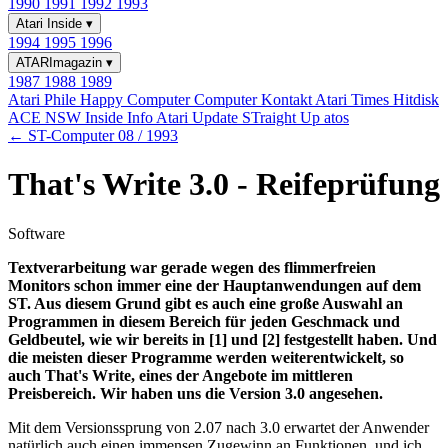
1990
1991
1992
1993
Atari Inside
▾
1994
1995
1996
ATARImagazin
▾
1987
1988
1989
Atari Phile
Happy Computer
Computer Kontakt
Atari Times
Hitdisk
ACE NSW Inside Info
Atari Update
STraight Up
atos
← ST-Computer 08 / 1993
That's Write 3.0 - Reifeprüfung
Software
Textverarbeitung war gerade wegen des flimmerfreien
Monitors schon immer eine der Hauptanwendungen auf dem
ST. Aus diesem Grund gibt es auch eine große Auswahl an
Programmen in diesem Bereich für jeden Geschmack und
Geldbeutel, wie wir bereits in [1] und [2] festgestellt haben. Und
die meisten dieser Programme werden weiterentwickelt, so
auch That's Write, eines der Angebote im mittleren
Preisbereich. Wir haben uns die Version 3.0 angesehen.
Mit dem Versionssprung von 2.07 nach 3.0 erwartet der Anwender
natürlich auch einen immensen Zugewinn an Funktionen, und ich