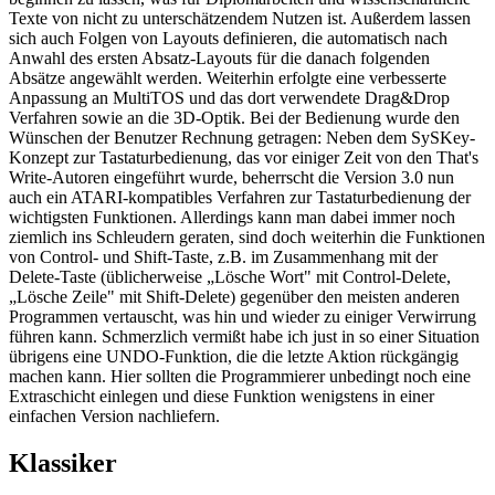
Texte von nicht zu unterschätzendem Nutzen ist. Außerdem lassen
sich auch Folgen von Layouts definieren, die automatisch nach
Anwahl des ersten Absatz-Layouts für die danach folgenden
Absätze angewählt werden. Weiterhin erfolgte eine verbesserte
Anpassung an MultiTOS und das dort verwendete Drag&Drop
Verfahren sowie an die 3D-Optik. Bei der Bedienung wurde den
Wünschen der Benutzer Rechnung getragen: Neben dem SySKey-
Konzept zur Tastaturbedienung, das vor einiger Zeit von den That's
Write-Autoren eingeführt wurde, beherrscht die Version 3.0 nun
auch ein ATARI-kompatibles Verfahren zur Tastaturbedienung der
wichtigsten Funktionen. Allerdings kann man dabei immer noch
ziemlich ins Schleudern geraten, sind doch weiterhin die Funktionen
von Control- und Shift-Taste, z.B. im Zusammenhang mit der
Delete-Taste (üblicherweise „Lösche Wort" mit Control-Delete,
„Lösche Zeile" mit Shift-Delete) gegenüber den meisten anderen
Programmen vertauscht, was hin und wieder zu einiger Verwirrung
führen kann. Schmerzlich vermißt habe ich just in so einer Situation
übrigens eine UNDO-Funktion, die die letzte Aktion rückgängig
machen kann. Hier sollten die Programmierer unbedingt noch eine
Extraschicht einlegen und diese Funktion wenigstens in einer
einfachen Version nachliefern.
Klassiker