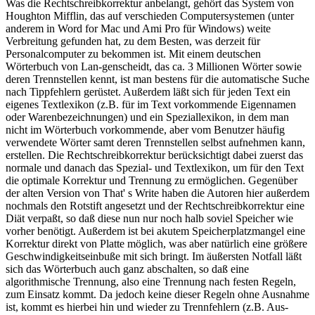
Was die Rechtschreibkorrektur anbelangt, gehört das System von
Houghton Mifflin, das auf verschieden Computersystemen (unter
anderem in Word for Mac und Ami Pro für Windows) weite
Verbreitung gefunden hat, zu dem Besten, was derzeit für
Personalcomputer zu bekommen ist. Mit einem deutschen
Wörterbuch von Lan-genscheidt, das ca. 3 Millionen Wörter sowie
deren Trennstellen kennt, ist man bestens für die automatische Suche
nach Tippfehlern gerüstet. Außerdem läßt sich für jeden Text ein
eigenes Textlexikon (z.B. für im Text vorkommende Eigennamen
oder Warenbezeichnungen) und ein Speziallexikon, in dem man
nicht im Wörterbuch vorkommende, aber vom Benutzer häufig
verwendete Wörter samt deren Trennstellen selbst aufnehmen kann,
erstellen. Die Rechtschreibkorrektur berücksichtigt dabei zuerst das
normale und danach das Spezial- und Textlexikon, um für den Text
die optimale Korrektur und Trennung zu ermöglichen. Gegenüber
der alten Version von That' s Write haben die Autoren hier außerdem
nochmals den Rotstift angesetzt und der Rechtschreibkorrektur eine
Diät verpaßt, so daß diese nun nur noch halb soviel Speicher wie
vorher benötigt. Außerdem ist bei akutem Speicherplatzmangel eine
Korrektur direkt von Platte möglich, was aber natürlich eine größere
Geschwindigkeitseinbuße mit sich bringt. Im äußersten Notfall läßt
sich das Wörterbuch auch ganz abschalten, so daß eine
algorithmische Trennung, also eine Trennung nach festen Regeln,
zum Einsatz kommt. Da jedoch keine dieser Regeln ohne Ausnahme
ist, kommt es hierbei hin und wieder zu Trennfehlern (z.B. Aus-