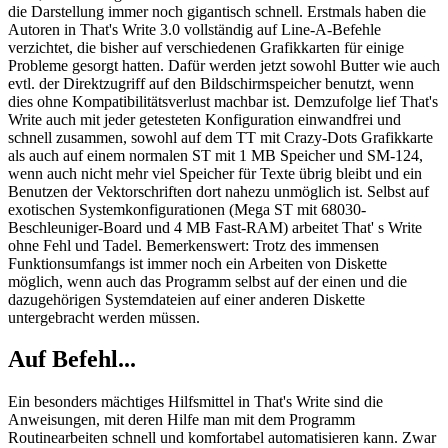
die Darstellung immer noch gigantisch schnell. Erstmals haben die
Autoren in That's Write 3.0 vollständig auf Line-A-Befehle
verzichtet, die bisher auf verschiedenen Grafikkarten für einige
Probleme gesorgt hatten. Dafür werden jetzt sowohl Butter wie auch
evtl. der Direktzugriff auf den Bildschirmspeicher benutzt, wenn
dies ohne Kompatibilitätsverlust machbar ist. Demzufolge lief That's
Write auch mit jeder getesteten Konfiguration einwandfrei und
schnell zusammen, sowohl auf dem TT mit Crazy-Dots Grafikkarte
als auch auf einem normalen ST mit 1 MB Speicher und SM-124,
wenn auch nicht mehr viel Speicher für Texte übrig bleibt und ein
Benutzen der Vektorschriften dort nahezu unmöglich ist. Selbst auf
exotischen Systemkonfigurationen (Mega ST mit 68030-
Beschleuniger-Board und 4 MB Fast-RAM) arbeitet That' s Write
ohne Fehl und Tadel. Bemerkenswert: Trotz des immensen
Funktionsumfangs ist immer noch ein Arbeiten von Diskette
möglich, wenn auch das Programm selbst auf der einen und die
dazugehörigen Systemdateien auf einer anderen Diskette
untergebracht werden müssen.
Auf Befehl...
Ein besonders mächtiges Hilfsmittel in That's Write sind die
Anweisungen, mit deren Hilfe man mit dem Programm
Routinearbeiten schnell und komfortabel automatisieren kann. Zwar