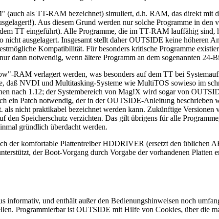
(auch als TT-RAM bezeichnet) simuliert, d.h. RAM, das direkt mit de
e ausgelagert!). Aus diesem Grund werden nur solche Programme in den
it dem TT eingeführt). Alle Programme, die im TT-RAM lauffähig sind
ht ausgelagert. Insgesamt stellt daher OUTSIDE keine höheren Anfor
estmögliche Kompatibilität. Für besonders kritische Programme existi
 nur dann notwendig, wenn ältere Programm an dem sogenannten 24-Bi
ow"-RAM verlagert werden, was besonders auf dem TT bei Systemaufr
he, daß NVDI und Multitasking-Systeme wie MultiTOS sowieso im schne
 nach 1.12; der Systembereich von Mag!X wird sogar von OUTSIDE s
noch ein Patch notwendig, der in der OUTSIDE-Anleitung beschrieben 
t. als nicht praktikabel bezeichnet werden kann. Zukünftige Version
den Speicherschutz verzichten. Das gilt übrigens für alle Programme
nmal gründlich überdacht werden.
ch der komfortable Plattentreiber HDDRIVER (ersetzt den üblichen AHD
nterstützt, der Boot-Vorgang durch Vorgabe der vorhandenen Platten erh
haus informativ, und enthält außer den Bedienungshinweisen noch umfang
llen. Programmierbar ist OUTSIDE mit Hilfe von Cookies, über die ma