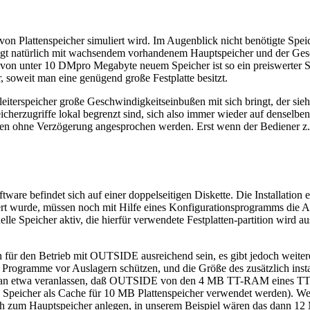
 von Plattenspeicher simuliert wird. Im Augenblick nicht benötigte Spei
igt natürlich mit wachsendem vorhandenem Hauptspeicher und der Gesc
unter 10 DMpro Megabyte neuem Speicher ist so ein preiswerter Speic
r, soweit man eine genügend große Festplatte besitzt.
eiterspeicher große Geschwindigkeitseinbußen mit sich bringt, der sieht
icherzugriffe lokal begrenzt sind, sich also immer wieder auf denselb
nnen ohne Verzögerung angesprochen werden. Erst wenn der Bediener 
re befindet sich auf einer doppelseitigen Diskette. Die Installation er
t wurde, müssen noch mit Hilfe eines Konfigurationsprogramms die Au
elle Speicher aktiv, die hierfür verwendete Festplatten-partition wir
r den Betrieb mit OUTSIDE ausreichend sein, es gibt jedoch weitere E
 Programme vor Auslagern schützen, und die Größe des zusätzlich insta
 man etwa veranlassen, daß OUTSIDE von den 4 MB TT-RAM eines TTs
MB Speicher als Cache für 10 MB Plattenspeicher verwendet werden). 
ich zum Hauptspeicher anlegen, in unserem Beispiel wären das dann 12