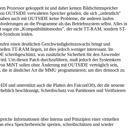
m Prozessor gekoppelt ist und daher keinen Bildschirmspeicher
 von OUTSIDE verwalteten Speicher geladen, die sich „ordentlich"
, haben auch mit OUTSIDE keine Probleme, die anderen laufen
derungen an die Programme als das Betriebssystem selbst. Alles in
ert sogar ein „Kompatibilitätsmodus", der nicht TT-RAM, sondern ST-
t-Syndrom leiden.
ufen einen deutlichen Geschwindigkeitszuwachs bringt und
llen TT-RAM liegen, ist dies jedoch weniger interessant. Im
chreibgeschützt, was zusätzliche Sicherheit für den Anwender
wird. Um diesen Patch durchzuführen, muß jedoch der Systemkern
en von MiNT sollen ohne Änderung mit OUTSIDE verträglich sein,
, die in ähnlicher Art die MMU programmieren; um dies dennoch zu
I und unterstützt auch die Platten des Falcon030), der die neueste
eblich beschleunigt, Schreibschutz von Partitionen und Verifizieren
reiche Informationen über Interna und Prinzipien einer virtuellen
n etwa Speicherbereiche sperren, schreibschützen und wieder