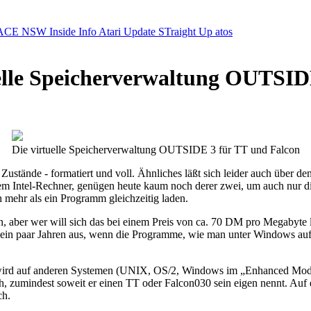
ACE NSW Inside Info
Atari Update
STraight Up
atos
uelle Speicherverwaltung OUTSID
Die virtuelle Speicherverwaltung OUTSIDE 3 für TT und Falcon
ei Zustände - formatiert und voll. Ähnliches läßt sich leider auch über
 Intel-Rechner, genügen heute kaum noch derer zwei, um auch nur die
 mehr als ein Programm gleichzeitig laden.
ber wer will sich das bei einem Preis von ca. 70 DM pro Megabyte le
n ein paar Jahren aus, wenn die Programme, wie man unter Windows a
nd wird auf anderen Systemen (UNIX, OS/2, Windows im „Enhanced Mode")
, zumindest soweit er einen TT oder Falcon030 sein eigen nennt. Auf 
ch.