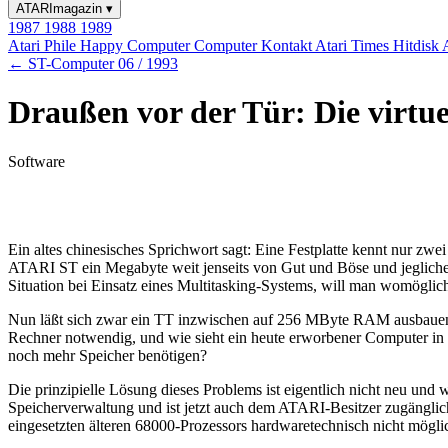
ATARImagazin
▾
1987
1988
1989
Atari Phile
Happy Computer
Computer Kontakt
Atari Times
Hitdisk
← ST-Computer 06 / 1993
Draußen vor der Tür: Die virt
Software
Ein altes chinesisches Sprichwort sagt: Eine Festplatte kennt nur zw
ATARI ST ein Megabyte weit jenseits von Gut und Böse und jeglichem
Situation bei Einsatz eines Multitasking-Systems, will man womöglich
Nun läßt sich zwar ein TT inzwischen auf 256 MByte RAM ausbauen, a
Rechner notwendig, und wie sieht ein heute erworbener Computer i
noch mehr Speicher benötigen?
Die prinzipielle Lösung dieses Problems ist eigentlich nicht neu u
Speicherverwaltung und ist jetzt auch dem ATARI-Besitzer zugänglich
eingesetzten älteren 68000-Prozessors hardwaretechnisch nicht mögli