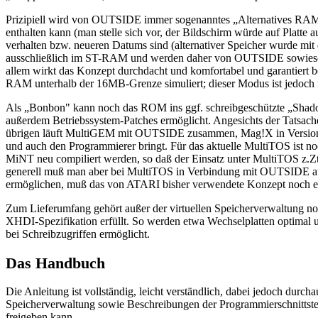
Prizipiell wird von OUTSIDE immer sogenanntes „Alternatives RAM" 
enthalten kann (man stelle sich vor, der Bildschirm würde auf Platt
verhalten bzw. neueren Datums sind (alternativer Speicher wurde m
ausschließlich im ST-RAM und werden daher von OUTSIDE sowieso nic
allem wirkt das Konzept durchdacht und komfortabel und garantiert b
RAM unterhalb der 16MB-Grenze simuliert; dieser Modus ist jedoch
Als „Bonbon" kann noch das ROM ins ggf. schreibgeschützte „Shad
außerdem Betriebssystem-Patches ermöglicht. Angesichts der Tatsac
übrigen läuft MultiGEM mit OUTSIDE zusammen, Mag!X in Versionen
und auch den Programmierer bringt. Für das aktuelle MultiTOS ist 
MiNT neu compiliert werden, so daß der Einsatz unter MultiTOS z.Z
generell muß man aber bei MultiTOS in Verbindung mit OUTSIDE auf 
ermöglichen, muß das von ATARI bisher verwendete Konzept noch ei
Zum Lieferumfang gehört außer der virtuellen Speicherverwaltung no
XHDI-Spezifikation erfüllt. So werden etwa Wechselplatten optimal u
bei Schreibzugriffen ermöglicht.
Das Handbuch
Die Anleitung ist vollständig, leicht verständlich, dabei jedoch durc
Speicherverwaltung sowie Beschreibungen der Programmierschnittste
freigeben kann.