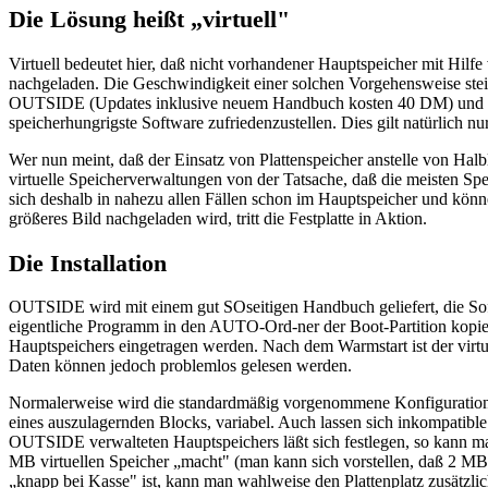
Die Lösung heißt „virtuell"
Virtuell bedeutet hier, daß nicht vorhandener Hauptspeicher mit Hilfe
nachgeladen. Die Geschwindigkeit einer solchen Vorgehensweise ste
OUTSIDE (Updates inklusive neuem Handbuch kosten 40 DM) und von 
speicherhungrigste Software zufriedenzustellen. Dies gilt natürlich nu
Wer nun meint, daß der Einsatz von Plattenspeicher anstelle von Halbl
virtuelle Speicherverwaltungen von der Tatsache, daß die meisten Spe
sich deshalb in nahezu allen Fällen schon im Hauptspeicher und kö
größeres Bild nachgeladen wird, tritt die Festplatte in Aktion.
Die Installation
OUTSIDE wird mit einem gut SOseitigen Handbuch geliefert, die Softwa
eigentliche Programm in den AUTO-Ord-ner der Boot-Partition kopier
Hauptspeichers eingetragen werden. Nach dem Warmstart ist der virtu
Daten können jedoch problemlos gelesen werden.
Normalerweise wird die standardmäßig vorgenommene Konfiguration fü
eines auszulagernden Blocks, variabel. Auch lassen sich inkompatible
OUTSIDE verwalteten Hauptspeichers läßt sich festlegen, so kann
MB virtuellen Speicher „macht" (man kann sich vorstellen, daß 2 
„knapp bei Kasse" ist, kann man wahlweise den Plattenplatz zusätzl