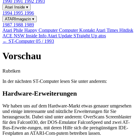
1990
1991
1992
1993
Atari Inside
▾
1994
1995
1996
ATARImagazin
▾
1987
1988
1989
Atari Phile
Happy Computer
Computer Kontakt
Atari Times
Hitdisk
ACE NSW Inside Info
Atari Update
STraight Up
atos
← ST-Computer 05 / 1993
Vorschau
Rubriken
In der nächsten ST-Computer lesen Sie unter anderem:
Hardware-Erweiterungen
Wir haben uns auf dem Hardware-Markt etwas genauer umgesehen
und einige interessante und nützliche Erweiterungen für Sie
herausgesucht. Dabei sind unter anderem: OverScans Screenblaster
für den Falcon030, der DOS-Emulator FalconSpeed und zwei AT-
Bus-Erweite-rungen, mit deren Hilfe sich die preisgünstigen IDE-
Festplatten an ATARI-Com-putem betreiben lassen.