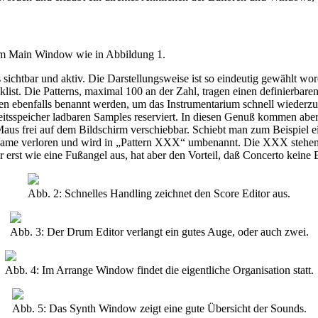
 im Main Window wie in Abbildung 1.
 sichtbar und aktiv. Die Darstellungsweise ist so eindeutig gewählt wo
list. Die Patterns, maximal 100 an der Zahl, tragen einen definierbar
nen ebenfalls benannt werden, um das Instrumentarium schnell wiederzu
itsspeicher ladbaren Samples reserviert. In diesen Genuß kommen aber 
 Maus frei auf dem Bildschirm verschiebbar. Schiebt man zum Beispiel 
-Name verloren und wird in „Pattern XXX“ umbenannt. Die XXX stehen 
erst wie eine Fußangel aus, hat aber den Vorteil, daß Concerto keine
Abb. 2: Schnelles Handling zeichnet den Score Editor aus.
Abb. 3: Der Drum Editor verlangt ein gutes Auge, oder auch zwei.
Abb. 4: Im Arrange Window findet die eigentliche Organisation statt.
Abb. 5: Das Synth Window zeigt eine gute Übersicht der Sounds.