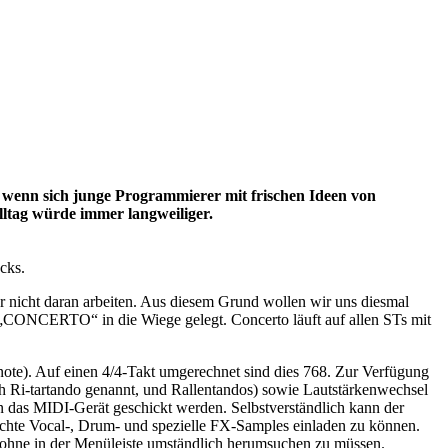
 wenn sich junge Programmierer mit frischen Ideen von
ltag würde immer langweiliger.
cks.
 nicht daran arbeiten. Aus diesem Grund wollen wir uns diesmal
 „CONCERTO“ in die Wiege gelegt. Concerto läuft auf allen STs mit
note). Auf einen 4/4-Takt umgerechnet sind dies 768. Zur Verfügung
ch Ri-tartando genannt, und Rallentandos) sowie Lautstärkenwechsel
 das MIDI-Gerät geschickt werden. Selbstverständlich kann der
chte Vocal-, Drum- und spezielle FX-Samples einladen zu können.
, ohne in der Menüleiste umständlich herumsuchen zu müssen.