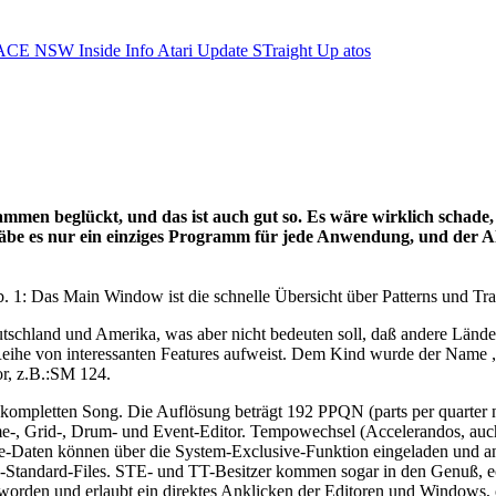
ACE NSW Inside Info
Atari Update
STraight Up
atos
en beglückt, und das ist auch gut so. Es wäre wirklich schade,
e es nur ein einziges Programm für jede Anwendung, und der Al
. 1: Das Main Window ist die schnelle Übersicht über Patterns und Tra
schland und Amerika, was aber nicht bedeuten soll, daß andere Länder
Reihe von interessanten Features aufweist. Dem Kind wurde der Name
r, z.B.:SM 124.
 kompletten Song. Die Auflösung beträgt 192 PPQN (parts per quarter 
Time-, Grid-, Drum- und Event-Editor. Tempowechsel (Accelerandos, au
e-Daten können über die System-Exclusive-Funktion eingeladen und an
DI-Standard-Files. STE- und TT-Besitzer kommen sogar in den Genuß, e
t worden und erlaubt ein direktes Anklicken der Editoren und Windows