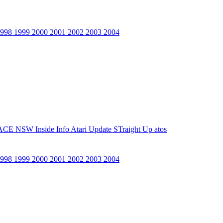
1998
1999
2000
2001
2002
2003
2004
ACE NSW Inside Info
Atari Update
STraight Up
atos
1998
1999
2000
2001
2002
2003
2004