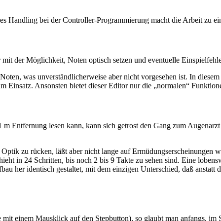
les Handling bei der Controller-Programmierung macht die Arbeit zu e
it der Möglichkeit, Noten optisch setzen und eventuelle Einspielfehle
 Noten, was unverständlicherweise aber nicht vorgesehen ist. In diese
Einsatz. Ansonsten bietet dieser Editor nur die „normalen“ Funktio
1 m Entfernung lesen kann, kann sich getrost den Gang zum Augenarzt 
e Optik zu rücken, läßt aber nicht lange auf Ermüdungserscheinungen wa
ht in 24 Schritten, bis noch 2 bis 9 Takte zu sehen sind. Eine lobens
au her identisch gestaltet, mit dem einzigen Unterschied, daß anstatt 
ne mit einem Mausklick auf den Stepbutton), so glaubt man anfangs, im S