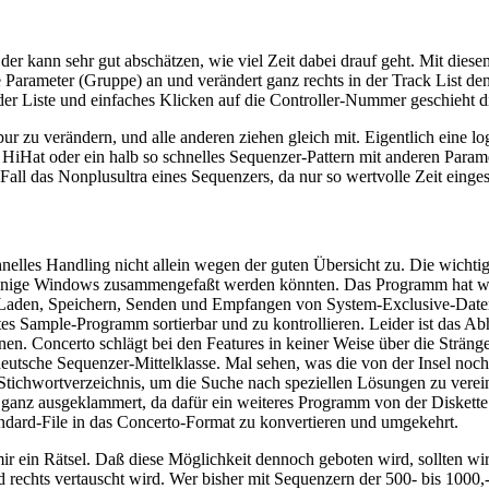
 der kann sehr gut abschätzen, wie viel Zeit dabei drauf geht. Mit di
Parameter (Gruppe) an und verändert ganz rechts in der Track List de
en der Liste und einfaches Klicken auf die Controller-Nummer geschieht
r zu verändern, und alle anderen ziehen gleich mit. Eigentlich eine log
s HiHat oder ein halb so schnelles Sequenzer-Pattern mit anderen Parame
n Fall das Nonplusultra eines Sequenzers, da nur so wertvolle Zeit ein
hnelles Handling nicht allein wegen der guten Übersicht zu. Die wichti
, einige Windows zusammengefaßt werden könnten. Das Programm hat we
 das Laden, Speichern, Senden und Empfangen von System-Exclusive-Dat
fertes Sample-Programm sortierbar und zu kontrollieren. Leider ist das 
oncerto schlägt bei den Features in keiner Weise über die Stränge, s
 deutsche Sequenzer-Mittelklasse. Mal sehen, was die von der Insel noc
ein Stichwortverzeichnis, um die Suche nach speziellen Lösungen zu ve
 ganz ausgeklammert, da dafür ein weiteres Programm von der Diskette ge
dard-File in das Concerto-Format zu konvertieren und umgekehrt.
 ein Rätsel. Daß diese Möglichkeit dennoch geboten wird, sollten wir s
echts vertauscht wird. Wer bisher mit Sequenzern der 500- bis 1000,-