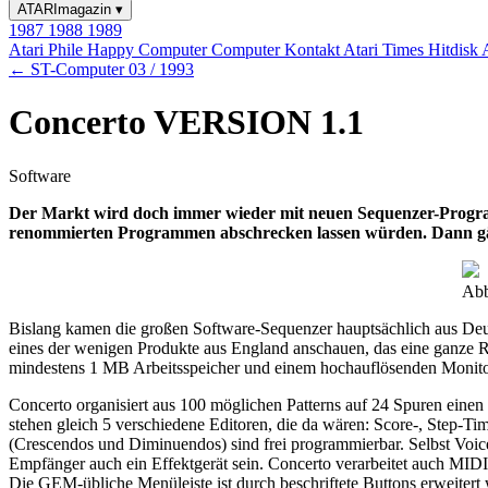
ATARImagazin
▾
1987
1988
1989
Atari Phile
Happy Computer
Computer Kontakt
Atari Times
Hitdisk
← ST-Computer 03 / 1993
Concerto VERSION 1.1
Software
Der Markt wird doch immer wieder mit neuen Sequenzer-Programm
renommierten Programmen abschrecken lassen würden. Dann gäb
Abb
Bislang kamen die großen Software-Sequenzer hauptsächlich aus Deut
eines der wenigen Produkte aus England anschauen, das eine ganze 
mindestens 1 MB Arbeitsspeicher und einem hochauflösenden Monito
Concerto organisiert aus 100 möglichen Patterns auf 24 Spuren einen
stehen gleich 5 verschiedene Editoren, die da wären: Score-, Step-
(Crescendos und Diminuendos) sind frei programmierbar. Selbst Voic
Empfänger auch ein Effektgerät sein. Concerto verarbeitet auch MI
Die GEM-übliche Menüleiste ist durch beschriftete Buttons erweiter