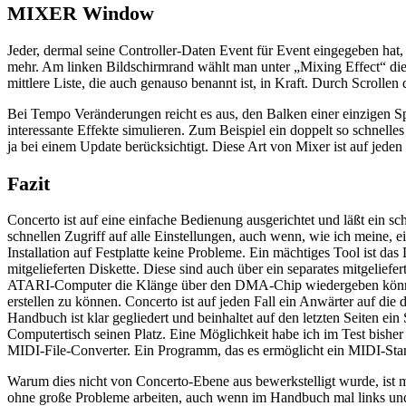
MIXER Window
Jeder, dermal seine Controller-Daten Event für Event eingegeben hat,
mehr. Am linken Bildschirmrand wählt man unter „Mixing Effect“ die 
mittlere Liste, die auch genauso benannt ist, in Kraft. Durch Scroll
Bei Tempo Veränderungen reicht es aus, den Balken einer einzigen Spu
interessante Effekte simulieren. Zum Beispiel ein doppelt so schnelle
ja bei einem Update berücksichtigt. Diese Art von Mixer ist auf jede
Fazit
Concerto ist auf eine einfache Bedienung ausgerichtet und läßt ein sc
schnellen Zugriff auf alle Einstellungen, auch wenn, wie ich meine
Installation auf Festplatte keine Probleme. Ein mächtiges Tool ist
mitgelieferten Diskette. Diese sind auch über ein separates mitgelie
ATARI-Computer die Klänge über den DMA-Chip wiedergeben können. C
erstellen zu können. Concerto ist auf jeden Fall ein Anwärter auf die
Handbuch ist klar gegliedert und beinhaltet auf den letzten Seiten 
Computertisch seinen Platz. Eine Möglichkeit habe ich im Test bisher
MIDI-File-Converter. Ein Programm, das es ermöglicht ein MIDI-Stan
Warum dies nicht von Concerto-Ebene aus bewerkstelligt wurde, ist mir
ohne große Probleme arbeiten, auch wenn im Handbuch mal links und r