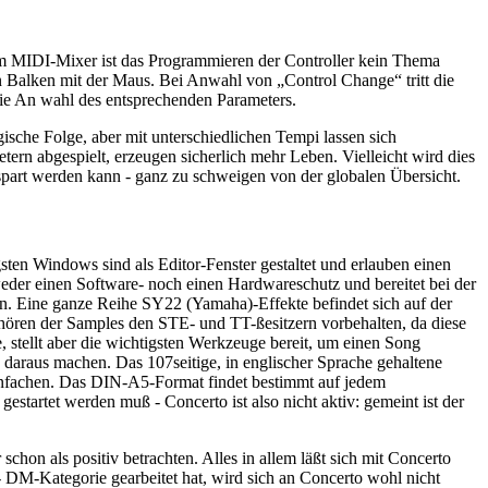
esem MIDI-Mixer ist das Programmieren der Controller kein Thema
n Balken mit der Maus. Bei Anwahl von „Control Change“ tritt die
 die An wahl des entsprechenden Parameters.
ische Folge, aber mit unterschiedlichen Tempi lassen sich
tern abgespielt, erzeugen sicherlich mehr Leben. Vielleicht wird dies
gespart werden kann - ganz zu schweigen von der globalen Übersicht.
gsten Windows sind als Editor-Fenster gestaltet und erlauben einen
der einen Software- noch einen Hardwareschutz und bereitet bei der
en. Eine ganze Reihe SY22 (Yamaha)-Effekte befindet sich auf der
Abhören der Samples den STE- und TT-ßesitzern vorbehalten, da diese
tellt aber die wichtigsten Werkzeuge bereit, um einen Song
h daraus machen. Das 107seitige, in englischer Sprache gehaltene
reinfachen. Das DIN-A5-Format findet bestimmt auf jedem
startet werden muß - Concerto ist also nicht aktiv: gemeint ist der
chon als positiv betrachten. Alles in allem läßt sich mit Concerto
 DM-Kategorie gearbeitet hat, wird sich an Concerto wohl nicht