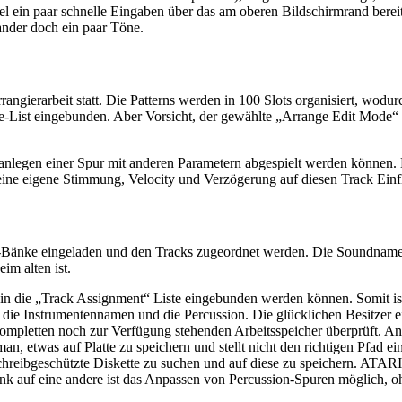
 ein paar schnelle Eingaben über das am oberen Bildschirmrand bereitge
ander doch ein paar Töne.
rangierarbeit statt. Die Patterns werden in 100 Slots organisiert, wodu
nce-List eingebunden. Aber Vorsicht, der gewählte „Arrange Edit Mode“ 
nlegen einer Spur mit anderen Parametern abgespielt werden können. Di
eine eigene Stimmung, Velocity und Verzögerung auf diesen Track Ein
y-Bänke eingeladen und den Tracks zugeordnet werden. Die Soundnamen
im alten ist.
 in die „Track Assignment“ Liste eingebunden werden können. Somit is
r die Instrumentennamen und die Percussion. Die glücklichen Besitzer 
 kompletten noch zur Verfügung stehenden Arbeitsspeicher überprüft. An
, etwas auf Platte zu speichern und stellt nicht den richtigen Pfad ein
schreibgeschützte Diskette zu suchen und auf diese zu speichern. ATAR
nk auf eine andere ist das Anpassen von Percussion-Spuren möglich, 