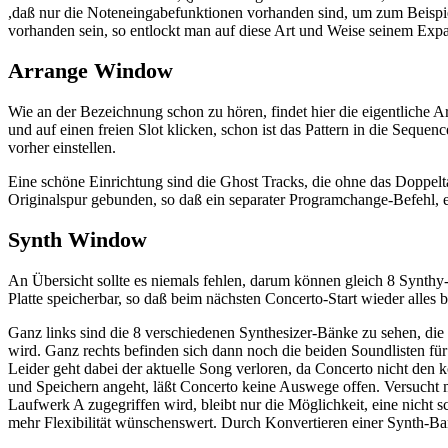
,daß nur die Noteneingabefunktionen vorhanden sind, um zum Beispiel
vorhanden sein, so entlockt man auf diese Art und Weise seinem Exp
Arrange Window
Wie an der Bezeichnung schon zu hören, findet hier die eigentliche Ar
und auf einen freien Slot klicken, schon ist das Pattern in die Seque
vorher einstellen.
Eine schöne Einrichtung sind die Ghost Tracks, die ohne das Doppelta
Originalspur gebunden, so daß ein separater Programchange-Befehl, 
Synth Window
An Übersicht sollte es niemals fehlen, darum können gleich 8 Synth
Platte speicherbar, so daß beim nächsten Concerto-Start wieder alles be
Ganz links sind die 8 verschiedenen Synthesizer-Bänke zu sehen, die
wird. Ganz rechts befinden sich dann noch die beiden Soundlisten fü
Leider geht dabei der aktuelle Song verloren, da Concerto nicht den
und Speichern angeht, läßt Concerto keine Auswege offen. Versucht man
Laufwerk A zugegriffen wird, bleibt nur die Möglichkeit, eine nicht 
mehr Flexibilität wünschenswert. Durch Konvertieren einer Synth-Ba