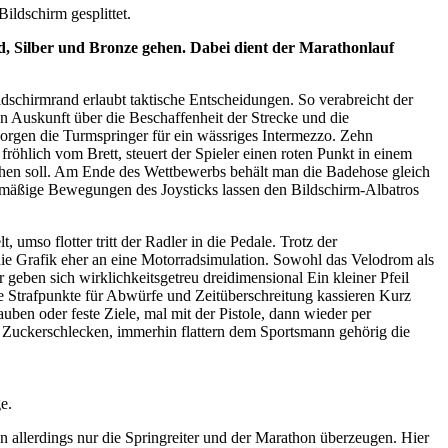
ildschirm gesplittet.
d, Silber und Bronze gehen. Dabei dient der Marathonlauf
schirmrand erlaubt taktische Entscheidungen. So verabreicht der
 Auskunft über die Beschaffenheit der Strecke und die
rgen die Turmspringer für ein wässriges Intermezzo. Zehn
röhlich vom Brett, steuert der Spieler einen roten Punkt in einem
uchen soll. Am Ende des Wettbewerbs behält man die Badehose gleich
ichmäßige Bewegungen des Joysticks lassen den Bildschirm-Albatros
umso flotter tritt der Radler in die Pedale. Trotz der
 die Grafik eher an eine Motorradsimulation. Sowohl das Velodrom als
r geben sich wirklichkeitsgetreu dreidimensional Ein kleiner Pfeil
le Strafpunkte für Abwürfe und Zeitüberschreitung kassieren Kurz
ben oder feste Ziele, mal mit der Pistole, dann wieder per
n Zuckerschlecken, immerhin flattern dem Sportsmann gehörig die
e.
llerdings nur die Springreiter und der Marathon überzeugen. Hier