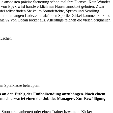
die ansonsten präzise Steuerung schon mal ihre Dienste. Kein Wunder
kern von Epyx wird handwerklich nur Hausmannskost geboten. Zwar
piel selbst finden Sie kaum Soundeffekte, Sprites und Scrolling
 mit den langen Ladezeiten abfinden Sportler-Zirkel kommen zu kurz:
ia 92 von Ocean locker aus. Allerdings reichen die vielen originellen
äuschen.
en Spielklasse behaupten.
sich an den Erfolg der Fußballsendung anzuhängen. Nach einem
 Danach erwartet einen der Job des Managers. Zur Bewältigung
, Sponsoren anheuert oder einen Trainer bzw. neue Kicker