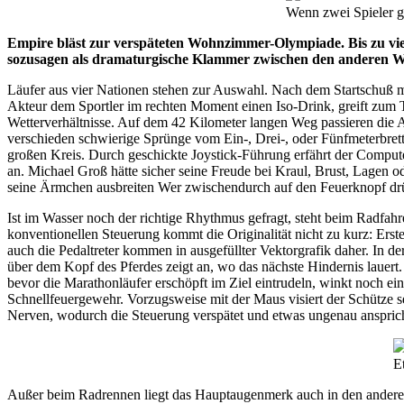
Wenn zwei Spieler gl
Empire bläst zur verspäteten Wohnzimmer-Olympiade. Bis zu vier
sozusagen als dramaturgische Klammer zwischen den anderen 
Läufer aus vier Nationen stehen zur Auswahl. Nach dem Startschuß m
Akteur dem Sportler im rechten Moment einen Iso-Drink, greift zum 
Wetterverhältnisse. Auf dem 42 Kilometer langen Weg passieren die
verschieden schwierige Sprünge vom Ein-, Drei-, oder Fünfmeterbrett 
großen Kreis. Durch geschickte Joystick-Führung erfährt der Compute
an. Michael Groß hätte sicher seine Freude bei Kraul, Brust, Lagen 
seine Ärmchen ausbreiten Wer zwischendurch auf den Feuerknopf drü
Ist im Wasser noch der richtige Rhythmus gefragt, steht beim Radfahren
konventionellen Steuerung kommt die Originalität nicht zu kurz: Erst
auch die Pedaltreter kommen in ausgefüllter Vektorgrafik daher. In der
über dem Kopf des Pferdes zeigt an, wo das nächste Hindernis lauert
bevor die Marathonläufer erschöpft im Ziel eintrudeln, winkt noch ei
Schnellfeuergewehr. Vorzugsweise mit der Maus visiert der Schütze s
Nerven, wodurch die Steuerung verspätet und etwas ungenau ansprich
E
Außer beim Radrennen liegt das Hauptaugenmerk auch in den anderen