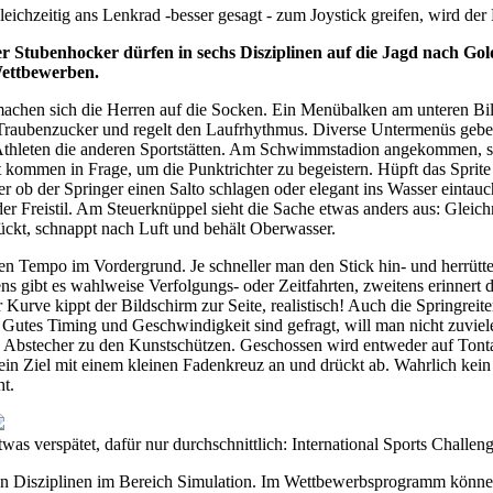
eichzeitig ans Lenkrad -besser gesagt - zum Joystick greifen, wird der B
 Stubenhocker dürfen in sechs Disziplinen auf die Jagd nach Gol
Wettbewerben.
achen sich die Herren auf die Socken. Ein Menübalken am unteren Bild
Traubenzucker und regelt den Laufrhythmus. Diverse Untermenüs geben
 Athleten die anderen Sportstätten. Am Schwimmstadion angekommen, so
kommen in Frage, um die Punktrichter zu begeistern. Hüpft das Sprite f
r ob der Springer einen Salto schlagen oder elegant ins Wasser einta
oder Freistil. Am Steuerknüppel sieht die Sache etwas anders aus: Gle
ckt, schnappt nach Luft und behält Oberwasser.
 Tempo im Vordergrund. Je schneller man den Stick hin- und herrüttelt, 
ens gibt es wahlweise Verfolgungs- oder Zeitfahrten, zweitens erinnert
 Kurve kippt der Bildschirm zur Seite, realistisch! Auch die Springreite
. Gutes Timing und Geschwindigkeit sind gefragt, will man nicht zuvie
n Abstecher zu den Kunstschützen. Geschossen wird entweder auf Tontau
ein Ziel mit einem kleinen Fadenkreuz an und drückt ab. Wahrlich kei
t.
twas verspätet, dafür nur durchschnittlich: International Sports Challeng
 Disziplinen im Bereich Simulation. Im Wettbewerbsprogramm können a