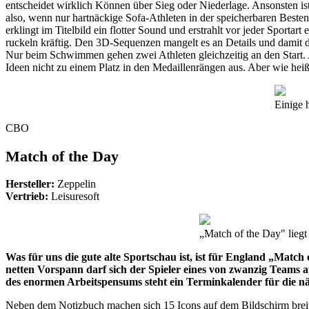
entscheidet wirklich Können über Sieg oder Niederlage. Ansonsten is
also, wenn nur hartnäckige Sofa-Athleten in der speicherbaren Best
erklingt im Titelbild ein flotter Sound und erstrahlt vor jeder Sporta
ruckeln kräftig. Den 3D-Sequenzen mangelt es an Details und damit 
Nur beim Schwimmen gehen zwei Athleten gleichzeitig an den Start. All
Ideen nicht zu einem Platz in den Medaillenrängen aus. Aber wie heißt
Einige 
CBO
Match of the Day
Hersteller:
Zeppelin
Vertrieb:
Leisuresoft
„Match of the Day" liegt
Was für uns die gute alte Sportschau ist, ist für England „Mat
netten Vorspann darf sich der Spieler eines von zwanzig Teams 
des enormen Arbeitspensums steht ein Terminkalender für die n
Neben dem Notizbuch machen sich 15 Icons auf dem Bildschirm breit.