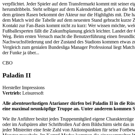
verpflichtet. Jeder Spieler auf dem Transfermarkt kommt mit seiner e
herumdribbeln. Steht selbiger auf dem Kalenderblatt, geht’s an die 
dem grünen Rasen bekommt der Akteur nur die Highlights mit. Die habe
dem Match wird die Tabelle auf dem neuesten Stand gebracht kurze 
Kontakt zur Fan-Basis kommt nicht zu kurz: Wer wissen möchte, welch
Fußballexperten fällt die Zukunftsplanung gleich leichter. Landet der 
Weg. Beim ersten Versuch macht die Benutzerführung einen freundliche
Nachwuchsförderung und der Zustand des Stadions kommen etwas zu kur
Vergleich zum genialen Bundesliga Manager Professional liegt Match of
der Funke ja über...
CBO
Paladin II
Hersteller Impressions
Vertrieb:
Leisuresoft
Alle abenteuerlustigen Atarianer dürfen bei Paladin II in die Rü
eine maximal neunköpfige Truppe an. Unter anderem kommen Sc
Wie ihr Anführer besitzt jedes Truppenmitglied eigene Charakterzüge
oder im Aufspüren alter Schriftrollen Auf dem Bildschirm sieht das in
jeder Mitstreiter eine feste Zahl von Aktionspunkten für seine Fort