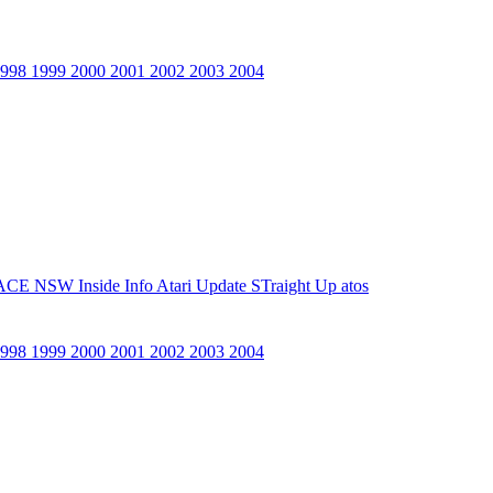
1998
1999
2000
2001
2002
2003
2004
ACE NSW Inside Info
Atari Update
STraight Up
atos
1998
1999
2000
2001
2002
2003
2004