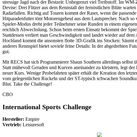
stressige Jagd nach der Bestzeit: Unbegrenzt viel Treibstoff. Im WM-Z
Devise: Drei Flitzer aus dem Rennstall der fernöstlichen Blüte warten
Radarfallen. Richtig auf Touren kommt der Raser, wenn die passend
Hitparadenfutter tönt Motorengeheul aus dem Lautsprecher. Nach so v
Spieler-Modus dreht jeder Teilnehmer seine Runden in einem eigene
reichlich Abwechslung. Schon beim ersten Einsatz bekommt der Spiel
Stattdessen verliert man Geschwindigkeit und landet wieder auf dem 
Hochland kommt die ansonsten flotte 3D-Grafik ins Stocken: Säumt e
anderes Rennspiel bietet soviele feine Details: In der abgedrehten 
gut.
Mit RECS hat sich Programmierer Shaun Southern allerdings selbst üb
Statt mühevoll Geraden und Kurven aneinander zu kleistern, legt de
neuer Kurs. Wenige Probefahrten später erhält die Kreation den letzt
vom gelegentlichen Ruckeln und der ST-typisch schwachen Soundkuliss
Blut. Take the Challenge!
CBO
International Sports Challenge
Hersteller:
Empire
Vertrieb:
Leisuresoft