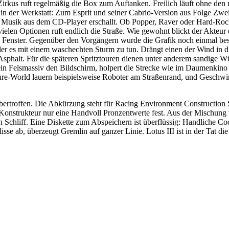
irkus ruft regelmäßig die Box zum Auftanken. Freilich läuft ohne den ri
 in der Werkstatt: Zum Esprit und seiner Cabrio-Version aus Folge Zwei
e Musik aus dem CD-Player erschallt. Ob Popper, Raver oder Hard-Roc
ielen Optionen ruft endlich die Straße. Wie gewohnt blickt der Akteur
n Fenster. Gegenüber den Vorgängern wurde die Grafik noch einmal be
er es mit einem waschechten Sturm zu tun. Drängt einen der Wind in d
Asphalt. Für die späteren Spritztouren dienen unter anderem sandige W
in Felsmassiv den Bildschirm, holpert die Strecke wie im Daumenkino 
Future-World lauern beispielsweise Roboter am Straßenrand, und Geschw
ertroffen. Die Abkürzung steht für Racing Environment Construction S
r Konstrukteur nur eine Handvoll Pronzentwerte fest. Aus der Mischun
en Schliff. Eine Diskette zum Abspeichern ist überflüssig: Handliche 
e ab, überzeugt Gremlin auf ganzer Linie. Lotus III ist in der Tat die