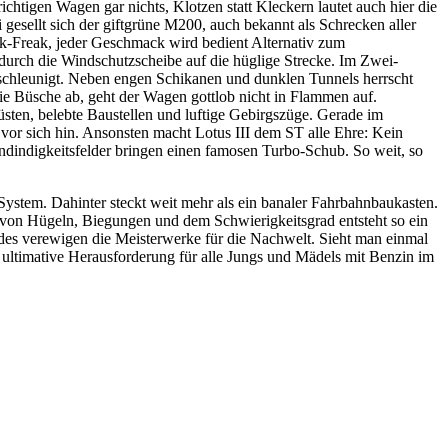
chtigen Wagen gar nichts, Klotzen statt Kleckern lautet auch hier die
 gesellt sich der giftgrüne M200, auch bekannt als Schrecken aller
k-Freak, jeder Geschmack wird bedient Alternativ zum
 durch die Windschutzscheibe auf die hüglige Strecke. Im Zwei-
schleunigt. Neben engen Schikanen und dunklen Tunnels herrscht
ie Büsche ab, geht der Wagen gottlob nicht in Flammen auf.
üsten, belebte Baustellen und luftige Gebirgszüge. Gerade im
vor sich hin. Ansonsten macht Lotus III dem ST alle Ehre: Kein
indindigkeitsfelder bringen einen famosen Turbo-Schub. So weit, so
ystem. Dahinter steckt weit mehr als ein banaler Fahrbahnbaukasten.
g von Hügeln, Biegungen und dem Schwierigkeitsgrad entsteht so ein
Codes verewigen die Meisterwerke für die Nachwelt. Sieht man einmal
 ultimative Herausforderung für alle Jungs und Mädels mit Benzin im