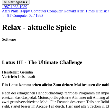
ATARImagazin
▾
1987
1988
1989
Atari Phile
Happy Computer
Computer Kontakt
Atari Times
Hitdisk
← ST-Computer 02 / 1993
Relax - aktuelle Spiele
Software
Lotus III - The Ultimate Challenge
Hersteller:
Gremlin
Vertrieb:
Leisuresoft
Ein Lotus kommt selten allein: Zum dritten Mal brausen die nobl
Nach der erträglichen Handbuchabfrage fährt das Programm ein impo
ersetzen das Gaspedal. Motorsportbegeisterte Atarianer mit Anhang a
zwei grundverschiedene Modi: Für Freunde des ersten Teils der Boli
steht, startet besser im Arcade-Teil durch. Hier sind alle Strecken in Et