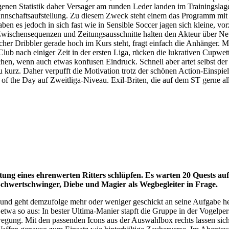
igenen Statistik daher Versager am runden Leder landen im Trainingslag
Mannschaftsaufstellung. Zu diesem Zweck steht einem das Programm mit
n es jedoch in sich fast wie in Sensible Soccer jagen sich kleine, vor
Zwischensequenzen und Zeitungsausschnitte halten den Akteur über Ne
er Dribbler gerade hoch im Kurs steht, fragt einfach die Anhänger. Mi
Club nach einiger Zeit in der ersten Liga, rücken die lukrativen Cupwett
n, wenn auch etwas konfusen Eindruck. Schnell aber artet selbst der kl
z. Daher verpufft die Motivation trotz der schönen Action-Einspielunge
 the Day auf Zweitliga-Niveau. Exil-Briten, die auf dem ST gerne allein
stung eines ehrenwerten Ritters schlüpfen. Es warten 20 Quests auf
hwertschwinger, Diebe und Magier als Wegbegleiter in Frage.
 und geht demzufolge mehr oder weniger geschickt an seine Aufgabe hera
 etwa so aus: In bester Ultima-Manier stapft die Gruppe in der Vogelper
bewegung. Mit den passenden Icons aus der Auswahlbox rechts lassen si