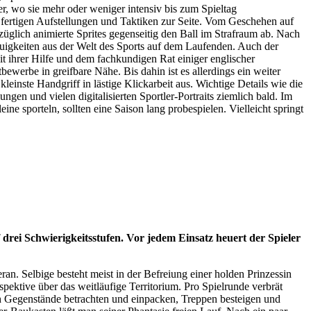
er, wo sie mehr oder weniger intensiv bis zum Spieltag
 fertigen Aufstellungen und Taktiken zur Seite. Vom Geschehen auf
züglich animierte Sprites gegenseitig den Ball im Strafraum ab. Nach
uigkeiten aus der Welt des Sports auf dem Laufenden. Auch der
t ihrer Hilfe und dem fachkundigen Rat einiger englischer
bewerbe in greifbare Nähe. Bis dahin ist es allerdings ein weiter
einste Handgriff in lästige Klickarbeit aus. Wichtige Details wie die
n und vielen digitalisierten Sportler-Portraits ziemlich bald. Im
e sporteln, sollten eine Saison lang probespielen. Vielleicht springt
 drei Schwierigkeitsstufen. Vor jedem Einsatz heuert der Spieler
n. Selbige besteht meist in der Befreiung einer holden Prinzessin
spektive über das weitläufige Territorium. Pro Spielrunde verbrät
ch Gegenstände betrachten und einpacken, Treppen besteigen und