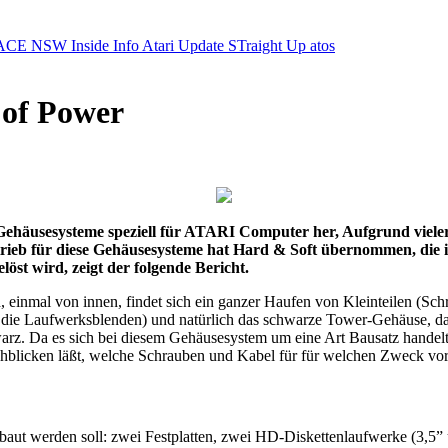
ACE NSW Inside Info
Atari Update
STraight Up
atos
 of Power
ve Gehäusesysteme speziell für ATARI Computer her, Aufgrund viel
trieb für diese Gehäusesysteme hat Hard & Soft übernommen, die
öst wird, zeigt der folgende Bericht.
 einmal von innen, findet sich ein ganzer Haufen von Kleinteilen (Sch
er die Laufwerksblenden) und natürlich das schwarze Tower-Gehäuse, d
hwarz. Da es sich bei diesem Gehäusesystem um eine Art Bausatz handelt,
rchblicken läßt, welche Schrauben und Kabel für für welchen Zweck vo
gebaut werden soll: zwei Festplatten, zwei HD-Diskettenlaufwerke (3,