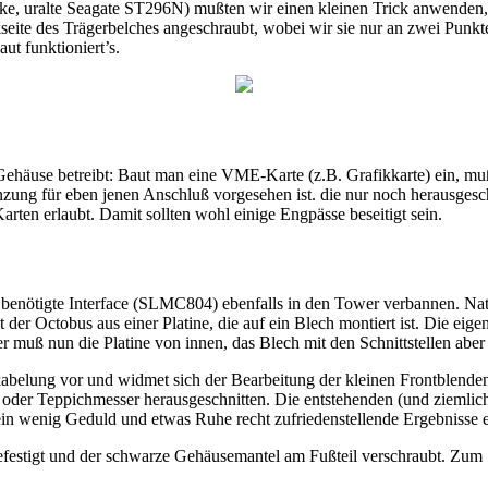
arke, uralte Seagate ST296N) mußten wir einen kleinen Trick anwenden
kseite des Trägerbelches angeschraubt, wobei wir sie nur an zwei Punk
t funktioniert’s.
äuse betreibt: Baut man eine VME-Karte (z.B. Grafikkarte) ein, m
zung für eben jenen Anschluß vorgesehen ist. die nur noch herausgesch
ten erlaubt. Damit sollten wohl einige Engpässe beseitigt sein.
benötigte Interface (SLMC804) ebenfalls in den Tower verbannen. Natürl
t der Octobus aus einer Platine, die auf ein Blech montiert ist. Die ei
r muß nun die Platine von innen, das Blech mit den Schnittstellen abe
belung vor und widmet sich der Bearbeitung der kleinen Frontblenden
oder Teppichmesser herausgeschnitten. Die entstehenden (und ziemlich 
 ein wenig Geduld und etwas Ruhe recht zufriedenstellende Ergebnisse e
tigt und der schwarze Gehäusemantel am Fußteil verschraubt. Zum Schl