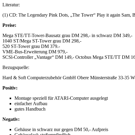
Literatur:
(1) CD: The Legendary Pink Dots, „The Tower“ Play it again Sam, 
Preise:
Mega STE/TT-Tower-Bausatz grau DM 298,- in schwarz DM 349,-
1040 ST/Mega ST-Tower grau DM 298,-
520 ST-Tower grau DM 379.-
VME-Bus-Erweiterung DM 979,-
SCSl-Controller „Vantage“ DM 149,- Octobus Mega STE/TT DM 1
Bezugsquelle:
Hard & Soft Computerzubehör GmbH Obere Münsterstraße 33-35 W
Positiv:
Montage speziell für ATARI-Computer ausgelegt
einfacher Aufbau
gutes Handbuch
Negativ:
Gehäuse in schwarz nur gegen DM 50,- Aufpreis
Gehäuselack stoßempfindlich