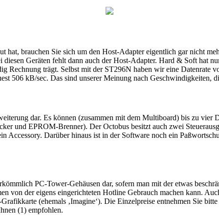
ebaut hat, brauchen Sie sich um den Host-Adapter eigentlich gar nicht
 diesen Geräten fehlt dann auch der Host-Adapter. Hard & Soft hat nun
ig Rechnung trägt. Selbst mit der ST296N haben wir eine Datenrate
st 506 kB/sec. Das sind unserer Meinung nach Geschwindigkeiten, die
nerweiterung dar. Es können (zusammen mit dem Multiboard) bis zu vie
Drucker und EPROM-Brenner). Der Octobus besitzt auch zwei Steuerausg
ein Accessory. Darüber hinaus ist in der Software noch ein Paßwortschu
u herkömmlich PC-Tower-Gehäusen dar, sofern man mit der etwas besc
blemen von der eigens eingerichteten Hotline Gebrauch machen kann. Au
fikkarte (ehemals ‚Imagine‘). Die Einzelpreise entnehmen Sie bitte d
Ihnen (1) empfohlen.