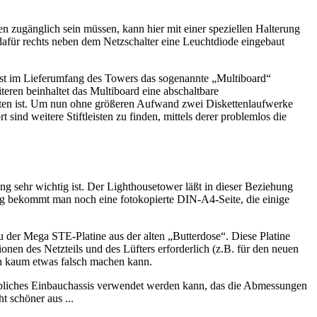
n zugänglich sein müssen, kann hier mit einer speziellen Halterung
dafür rechts neben dem Netzschalter eine Leuchtdiode eingebaut
st im Lieferumfang des Towers das sogenannte „Multiboard“
teren beinhaltet das Multiboard eine abschaltbare
halten ist. Um nun ohne größeren Aufwand zwei Diskettenlaufwerke
nd weitere Stiftleisten zu finden, mittels derer problemlos die
g sehr wichtig ist. Der Lighthousetower läßt in dieser Beziehung
ung bekommt man noch eine fotokopierte DIN-A4-Seite, die einige
 der Mega STE-Platine aus der alten „Butterdose“. Diese Platine
ionen des Netzteils und des Lüfters erforderlich (z.B. für den neuen
ich kaum etwas falsch machen kann.
übliches Einbauchassis verwendet werden kann, das die Abmessungen
t schöner aus ...