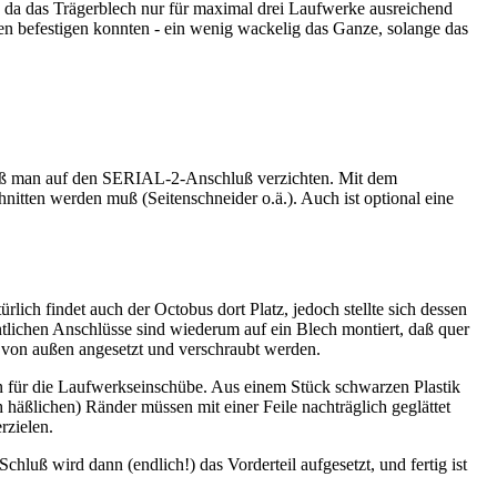
, da das Trägerblech nur für maximal drei Laufwerke ausreichend
ten befestigen konnten - ein wenig wackelig das Ganze, solange das
uß man auf den SERIAL-2-Anschluß verzichten. Mit dem
nitten werden muß (Seitenschneider o.ä.). Auch ist optional eine
ich findet auch der Octobus dort Platz, jedoch stellte sich dessen
gentlichen Anschlüsse sind wiederum auf ein Blech montiert, daß quer
r von außen angesetzt und verschraubt werden.
 für die Laufwerkseinschübe. Aus einem Stück schwarzen Plastik
häßlichen) Ränder müssen mit einer Feile nachträglich geglättet
rzielen.
uß wird dann (endlich!) das Vorderteil aufgesetzt, und fertig ist