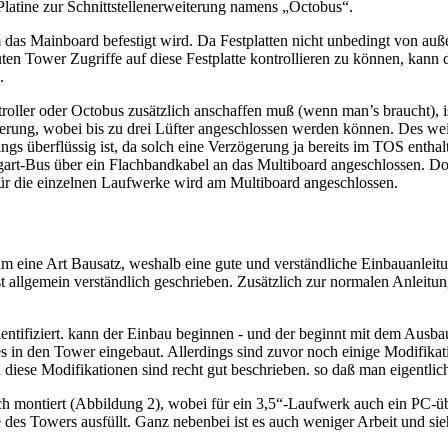
latine zur Schnittstellenerweiterung namens „Octobus“.
das Mainboard befestigt wird. Da Festplatten nicht unbedingt von auße
n Tower Zugriffe auf diese Festplatte kontrollieren zu können, kann 
.
ler oder Octobus zusätzlich anschaffen muß (wenn man’s braucht), i
uerung, wobei bis zu drei Lüfter angeschlossen werden können. Des wei
ngs überflüssig ist, da solch eine Verzögerung ja bereits im TOS ent
t-Bus über ein Flachbandkabel an das Multiboard angeschlossen. Dort si
r die einzelnen Laufwerke wird am Multiboard angeschlossen.
 eine Art Bausatz, weshalb eine gute und verständliche Einbauanleitun
t allgemein verständlich geschrieben. Zusätzlich zur normalen Anleit
ntifiziert. kann der Einbau beginnen - und der beginnt mit dem Ausbau
tes in den Tower eingebaut. Allerdings sind zuvor noch einige Modifikat
ch diese Modifikationen sind recht gut beschrieben. so daß man eigentl
h montiert (Abbildung 2), wobei für ein 3,5“-Laufwerk auch ein PC-
des Towers ausfüllt. Ganz nebenbei ist es auch weniger Arbeit und sieh