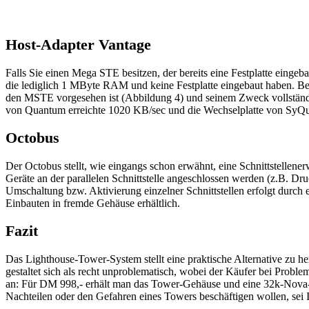
Host-Adapter Vantage
Falls Sie einen Mega STE besitzen, der bereits eine Festplatte eing
die lediglich 1 MByte RAM und keine Festplatte eingebaut haben. Bei
den MSTE vorgesehen ist (Abbildung 4) und seinem Zweck vollständ
von Quantum erreichte 1020 KB/sec und die Wechselplatte von SyQue
Octobus
Der Octobus stellt, wie eingangs schon erwähnt, eine Schnittstelle
Geräte an der parallelen Schnittstelle angeschlossen werden (z.B. 
Umschaltung bzw. Aktivierung einzelner Schnittstellen erfolgt durch 
Einbauten in fremde Gehäuse erhältlich.
Fazit
Das Lighthouse-Tower-System stellt eine praktische Alternative z
gestaltet sich als recht unproblematisch, wobei der Käufer bei Pro
an: Für DM 998,- erhält man das Tower-Gehäuse und eine 32k-Nova-Gra
Nachteilen oder den Gefahren eines Towers beschäftigen wollen, sei 