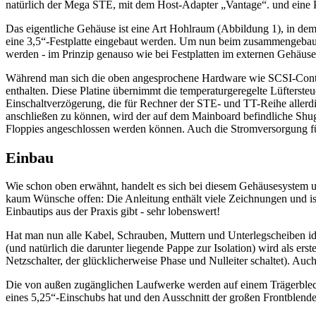
natürlich der Mega STE, mit dem Host-Adapter „Vantage“. und eine P
Das eigentliche Gehäuse ist eine Art Hohlraum (Abbildung 1), in dem 
eine 3,5“-Festplatte eingebaut werden. Um nun beim zusammengebaute
werden - im Prinzip genauso wie bei Festplatten im externen Gehäuse
Während man sich die oben angesprochene Hardware wie SCSI-Control
enthalten. Diese Platine übernimmt die temperaturgeregelte Lüfterste
Einschaltverzögerung, die für Rechner der STE- und TT-Reihe allerdi
anschließen zu können, wird der auf dem Mainboard befindliche Shugar
Floppies angeschlossen werden können. Auch die Stromversorgung fü
Einbau
Wie schon oben erwähnt, handelt es sich bei diesem Gehäusesystem um
kaum Wünsche offen: Die Anleitung enthält viele Zeichnungen und is
Einbautips aus der Praxis gibt - sehr lobenswert!
Hat man nun alle Kabel, Schrauben, Muttern und Unterlegscheiben ide
(und natürlich die darunter liegende Pappe zur Isolation) wird als ers
Netzschalter, der glücklicherweise Phase und Nulleiter schaltet). Au
Die von außen zugänglichen Laufwerke werden auf einem Trägerblec
eines 5,25“-Einschubs hat und den Ausschnitt der großen Frontblende 