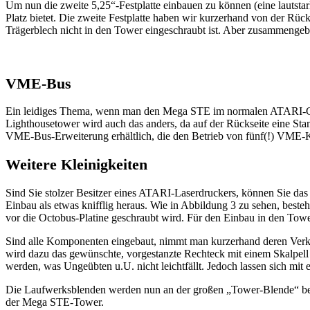
Um nun die zweite 5,25“-Festplatte einbauen zu können (eine lautst
Platz bietet. Die zweite Festplatte haben wir kurzerhand von der Rüc
Trägerblech nicht in den Tower eingeschraubt ist. Aber zusammengebau
VME-Bus
Ein leidiges Thema, wenn man den Mega STE im normalen ATARI-Geh
Lighthousetower wird auch das anders, da auf der Rückseite eine Stan
VME-Bus-Erweiterung erhältlich, die den Betrieb von fünf(!) VME-Kar
Weitere Kleinigkeiten
Sind Sie stolzer Besitzer eines ATARI-Laserdruckers, können Sie das 
Einbau als etwas knifflig heraus. Wie in Abbildung 3 zu sehen, besteh
vor die Octobus-Platine geschraubt wird. Für den Einbau in den Towe
Sind alle Komponenten eingebaut, nimmt man kurzerhand deren Verka
wird dazu das gewünschte, vorgestanzte Rechteck mit einem Skalpell 
werden, was Ungeübten u.U. nicht leichtfällt. Jedoch lassen sich mit
Die Laufwerksblenden werden nun an der großen „Tower-Blende“ befes
der Mega STE-Tower.