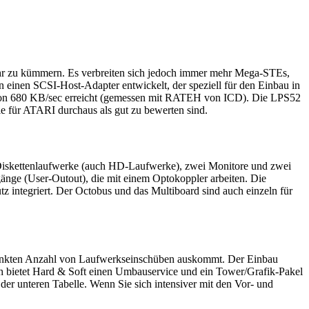
 mehr zu kümmern. Es verbreiten sich jedoch immer mehr Mega-STEs,
 einen SCSI-Host-Adapter entwickelt, der speziell für den Einbau in
 von 680 KB/sec erreicht (gemessen mit RATEH von ICD). Die LPS52
 für ATARI durchaus als gut zu bewerten sind.
r Diskettenlaufwerke (auch HD-Laufwerke), zwei Monitore und zwei
änge (User-Outout), die mit einem Optokoppler arbeiten. Die
tz integriert. Der Octobus und das Multiboard sind auch einzeln für
hränkten Anzahl von Laufwerkseinschüben auskommt. Der Einbau
ch bietet Hard & Soft einen Umbauservice und ein Tower/Grafik-Pakel
er unteren Tabelle. Wenn Sie sich intensiver mit den Vor- und