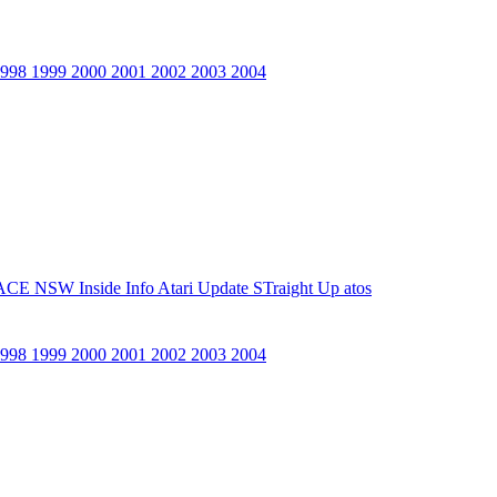
1998
1999
2000
2001
2002
2003
2004
ACE NSW Inside Info
Atari Update
STraight Up
atos
1998
1999
2000
2001
2002
2003
2004