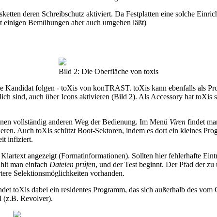
tten deren Schreibschutz aktiviert. Da Festplatten eine solche Einrich
it einigen Bemühungen aber auch umgehen läßt)
Bild 2: Die Oberfläche von toxis
ste Kandidat folgen - toXis von konTRAST. toXis kann ebenfalls als P
h sind, auch über Icons aktivieren (Bild 2). Als Accessory hat toXis s
 einen vollständig anderen Weg der Bedienung. Im Menü
Viren
findet ma
arieren. Auch toXis schützt Boot-Sektoren, indem es dort ein kleines P
 infiziert.
Klartext angezeigt (Formatinformationen). Sollten hier fehlerhafte Ein
ählt man einfach
Dateien prüfen
, und der Test beginnt. Der Pfad der 
rtere Selektionsmöglichkeiten vorhanden.
ndet toXis dabei ein residentes Programm, das sich außerhalb des vo
 (z.B. Revolver).