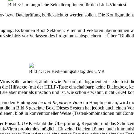
Bild 3: Umfangreiche Selektieroptionen für den Link-Virentest
- bzw. Dateiprüfung berücksichtigt werden sollen. Die Konfigurationsmö
erfügung. Es können Boot-Sektoren, Viren und Vektoren übernommen we
sie bloß vor Verlassen des Programms abspeichern ... Über "Bibliothek
Bild 4: Der Bedienungsdialog des UVK
us Killer arbeitet, ähnlich wie Poison!, dialogorientiert. Jedoch ist
die Hilfstexte (mit der HELP-Taste einschaltbar): keine Dialogbox, ke
rkt sie aber mehr als unschön und ist, wie schon erwähnt, nicht GEM-ko
 man den Eintrag
Suche und Repariere Viren
im Hauptmenü an, wird die
t die in Bild 5 gezeigte Box. Dieses System hat jedoch auch einen Vorte
edienen, bloß in konventioneller Weise (Tastenkombinationen mit Contro
r Poison!. UVK erlaubt die Überprüfung, Reparatur und das Schützen 
 Link-Viren problemlos möglich. Einzelne Dateien können auch immunisi