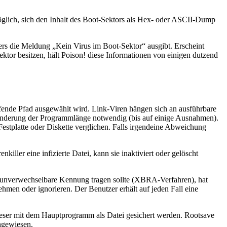
möglich, sich den Inhalt des Boot-Sektors als Hex- oder ASCII-Dump
ers die Meldung „Kein Virus im Boot-Sektor“ ausgibt. Erscheint
Sektor besitzen, hält Poison! diese Informationen von einigen dutzend
üfende Pfad ausgewählt wird. Link-Viren hängen sich an ausführbare
änderung der Programmlänge notwendig (bis auf einige Ausnahmen).
estplatte oder Diskette verglichen. Falls irgendeine Abweichung
iller eine infizierte Datei, kann sie inaktiviert oder gelöscht
ne unverwechselbare Kennung tragen sollte (XBRA-Verfahren), hat
ehmen oder ignorieren. Der Benutzer erhält auf jeden Fall eine
ieser mit dem Hauptprogramm als Datei gesichert werden. Rootsave
ngewiesen.