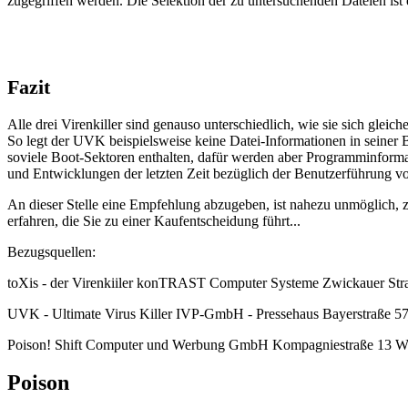
zugegriffen werden. Die Selektion der zu untersuchenden Dateien ist 
Fazit
Alle drei Virenkiller sind genauso unterschiedlich, wie sie sich gl
So legt der UVK beispielsweise keine Datei-Informationen in seiner B
soviele Boot-Sektoren enthalten, dafür werden aber Programminfor
und Entwicklungen der letzten Zeit bezüglich der Benutzerführung v
An dieser Stelle eine Empfehlung abzugeben, ist nahezu unmöglich, zu
erfahren, die Sie zu einer Kaufentscheidung führt...
Bezugsquellen:
toXis - der Virenkiiler konTRAST Computer Systeme Zwickauer St
UVK - Ultimate Virus Killer IVP-GmbH - Pressehaus Bayerstraße 
Poison! Shift Computer und Werbung GmbH Kompagniestraße 13 W
Poison