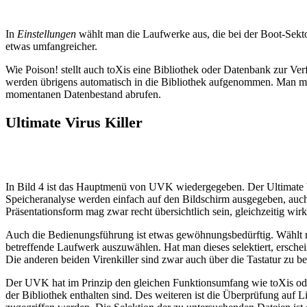
In
Einstellungen
wählt man die Laufwerke aus, die bei der Boot-Sektor
etwas umfangreicher.
Wie Poison! stellt auch toXis eine Bibliothek oder Datenbank zur V
werden übrigens automatisch in die Bibliothek aufgenommen. Man muß 
momentanen Datenbestand abrufen.
Ultimate Virus Killer
In Bild 4 ist das Hauptmenü von UVK wiedergegeben. Der Ultimate Vir
Speicheranalyse werden einfach auf den Bildschirm ausgegeben, auch 
Präsentationsform mag zwar recht übersichtlich sein, gleichzeitig wi
Auch die Bedienungsführung ist etwas gewöhnungsbedürftig. Wählt
betreffende Laufwerk auszuwählen. Hat man dieses selektiert, erschein
Die anderen beiden Virenkiller sind zwar auch über die Tastatur zu b
Der UVK hat im Prinzip den gleichen Funktionsumfang wie toXis ode
der Bibliothek enthalten sind. Des weiteren ist die Überprüfung auf