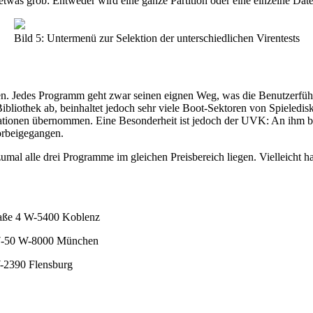
etwas grob: Entweder wird eine ganze Partition oder eine einzelne Date
Bild 5: Untermenü zur Selektion der unterschiedlichen Virentests
eichen. Jedes Programm geht zwar seinen eignen Weg, was die Benutzerf
ibliothek ab, beinhaltet jedoch sehr viele Boot-Sektoren von Spieledis
mationen übernommen. Eine Besonderheit ist jedoch der UVK: An ihm 
orbeigegangen.
mal alle drei Programme im gleichen Preisbereich liegen. Vielleicht ha
raße 4 W-5400 Koblenz
57-50 W-8000 München
-2390 Flensburg