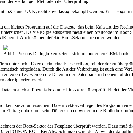
chend der vielfältigen Methoden der Überprüfung.
e mit toXis und UVK, recht zuverlässig bekämpft werden. Es ist sogar 
u ein kleines Programm auf die Diskette, das beim Kaltstart des Rechn
ll untersuchen. Da viele Spieledisketten meist einen Startcode im Boot-
R bereit. Auch können defekte Boot-Sektoren repariert werden.
Bild 1: Poisons Dialogboxen zeigen sich im modernen GEM-Look.
en untersucht. Es erscheint eine Fileselectbox, mit der der zu überpr
atisch mitgeladen. Durch die Art der Verbreitung ist auch eine Ver
m erneuten Test werden die Daten in der Datenbank mit denen auf der F
en oder ignoriert werden.
Dateien auch auf bereits bekannte Link-Viren überprüft. Findet der Virenk
!
glichkeit, sie zu untersuchen. Da ein vektorverbiegendes Programm ei
n Eintrag unbekannt sein, läßt er sich entweder in die Bibliothek aufn
echners der Root-Sektor der Festplatte überprüft werden. Dazu muß d
 der Datei POISON.ROT. Bei Abweichungen wird der Anwender daraufhi