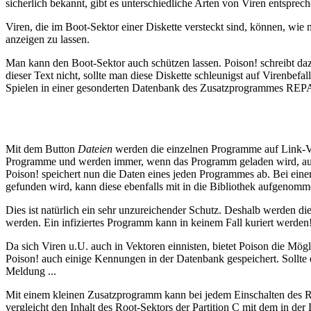
sicherlich bekannt, gibt es unterschiedliche Arten von Viren entspre
Viren, die im Boot-Sektor einer Diskette versteckt sind, können, wi
anzeigen zu lassen.
Man kann den Boot-Sektor auch schützen lassen. Poison! schreibt daz
dieser Text nicht, sollte man diese Diskette schleunigst auf Virenbefa
Spielen in einer gesonderten Datenbank des Zusatzprogrammes REPAI
Mit dem Button
Dateien
werden die einzelnen Programme auf Link-Vir
Programme und werden immer, wenn das Programm geladen wird, autom
Poison! speichert nun die Daten eines jeden Programmes ab. Bei eine
gefunden wird, kann diese ebenfalls mit in die Bibliothek aufgenomm
Dies ist natürlich ein sehr unzureichender Schutz. Deshalb werden die 
werden. Ein infiziertes Programm kann in keinem Fall kuriert werden
Da sich Viren u.U. auch in Vektoren einnisten, bietet Poison die Mö
Poison! auch einige Kennungen in der Datenbank gespeichert. Sollte ei
Meldung ...
Mit einem kleinen Zusatzprogramm kann bei jedem Einschalten des R
vergleicht den Inhalt des Root-Sektors der Partition C mit dem in