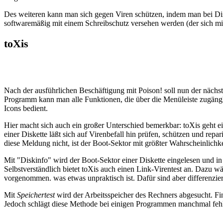
Des weiteren kann man sich gegen Viren schützen, indem man bei Diske
softwaremäßig mit einem Schreibschutz versehen werden (der sich m
toXis
Nach der ausführlichen Beschäftigung mit Poison! soll nun der näch
Programm kann man alle Funktionen, die über die Menüleiste zugänglic
Icons bedient.
Hier macht sich auch ein großer Unterschied bemerkbar: toXis geht
einer Diskette läßt sich auf Virenbefall hin prüfen, schützen und rep
diese Meldung nicht, ist der Boot-Sektor mit größter Wahrscheinlichkeit
Mit "Diskinfo" wird der Boot-Sektor einer Diskette eingelesen und in 
Selbstverständlich bietet toXis auch einen Link-Virentest an. Dazu w
vorgenommen. was etwas unpraktisch ist. Dafür sind aber differenzie
Mit
Speichertest
wird der Arbeitsspeicher des Rechners abgesucht. Fi
Jedoch schlägt diese Methode bei einigen Programmen manchmal fehl