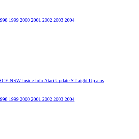
1998
1999
2000
2001
2002
2003
2004
ACE NSW Inside Info
Atari Update
STraight Up
atos
1998
1999
2000
2001
2002
2003
2004