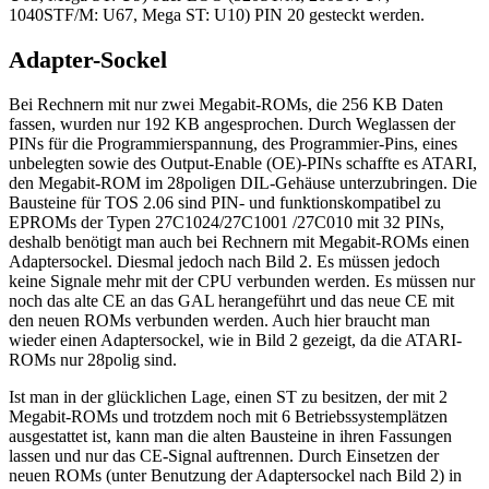
1040STF/M: U67, Mega ST: U10) PIN 20 gesteckt werden.
Adapter-Sockel
Bei Rechnern mit nur zwei Megabit-ROMs, die 256 KB Daten
fassen, wurden nur 192 KB angesprochen. Durch Weglassen der
PINs für die Programmierspannung, des Programmier-Pins, eines
unbelegten sowie des Output-Enable (OE)-PINs schaffte es ATARI,
den Megabit-ROM im 28poligen DIL-Gehäuse unterzubringen. Die
Bausteine für TOS 2.06 sind PIN- und funktionskompatibel zu
EPROMs der Typen 27C1024/27C1001 /27C010 mit 32 PINs,
deshalb benötigt man auch bei Rechnern mit Megabit-ROMs einen
Adaptersockel. Diesmal jedoch nach Bild 2. Es müssen jedoch
keine Signale mehr mit der CPU verbunden werden. Es müssen nur
noch das alte CE an das GAL herangeführt und das neue CE mit
den neuen ROMs verbunden werden. Auch hier braucht man
wieder einen Adaptersockel, wie in Bild 2 gezeigt, da die ATARI-
ROMs nur 28polig sind.
Ist man in der glücklichen Lage, einen ST zu besitzen, der mit 2
Megabit-ROMs und trotzdem noch mit 6 Betriebssystemplätzen
ausgestattet ist, kann man die alten Bausteine in ihren Fassungen
lassen und nur das CE-Signal auftrennen. Durch Einsetzen der
neuen ROMs (unter Benutzung der Adaptersockel nach Bild 2) in