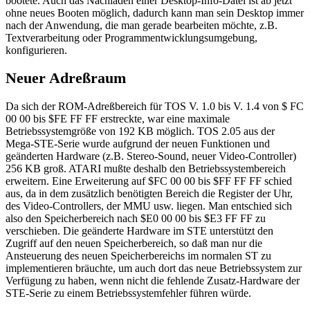
bootete. Auch das Nachladen einer Desktop-Info-Datei ist ab jetzt
ohne neues Booten möglich, dadurch kann man sein Desktop immer
nach der Anwendung, die man gerade bearbeiten möchte, z.B.
Textverarbeitung oder Programmentwicklungsumgebung,
konfigurieren.
Neuer Adreßraum
Da sich der ROM-Adreßbereich für TOS V. 1.0 bis V. 1.4 von $ FC
00 00 bis $FE FF FF erstreckte, war eine maximale
Betriebssystemgröße von 192 KB möglich. TOS 2.05 aus der
Mega-STE-Serie wurde aufgrund der neuen Funktionen und
geänderten Hardware (z.B. Stereo-Sound, neuer Video-Controller)
256 KB groß. ATARI mußte deshalb den Betriebssystembereich
erweitern. Eine Erweiterung auf $FC 00 00 bis $FF FF FF schied
aus, da in dem zusätzlich benötigten Bereich die Register der Uhr,
des Video-Controllers, der MMU usw. liegen. Man entschied sich
also den Speicherbereich nach $E0 00 00 bis $E3 FF FF zu
verschieben. Die geänderte Hardware im STE unterstützt den
Zugriff auf den neuen Speicherbereich, so daß man nur die
Ansteuerung des neuen Speicherbereichs im normalen ST zu
implementieren bräuchte, um auch dort das neue Betriebssystem zur
Verfügung zu haben, wenn nicht die fehlende Zusatz-Hardware der
STE-Serie zu einem Betriebssystemfehler führen würde.