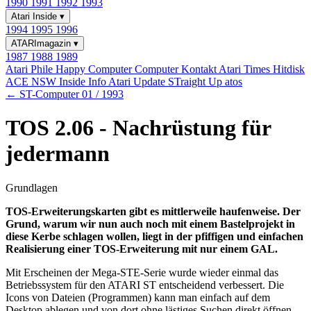
1990
1991
1992
1993
Atari Inside
▾
1994
1995
1996
ATARImagazin
▾
1987
1988
1989
Atari Phile
Happy Computer
Computer Kontakt
Atari Times
Hitdisk
ACE NSW Inside Info
Atari Update
STraight Up
atos
← ST-Computer 01 / 1993
TOS 2.06 - Nachrüstung für
jedermann
Grundlagen
TOS-Erweiterungskarten gibt es mittlerweile haufenweise. Der
Grund, warum wir nun auch noch mit einem Bastelprojekt in
diese Kerbe schlagen wollen, liegt in der pfiffigen und einfachen
Realisierung einer TOS-Erweiterung mit nur einem GAL.
Mit Erscheinen der Mega-STE-Serie wurde wieder einmal das
Betriebssystem für den ATARI ST entscheidend verbessert. Die
Icons von Dateien (Programmen) kann man einfach auf dem
Desktop ablegen und von dort ohne lästiges Suchen direkt öffnen.