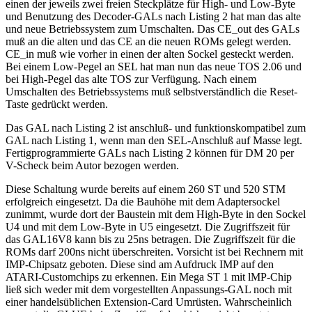
einen der jeweils zwei freien Steckplätze für High- und Low-Byte
und Benutzung des Decoder-GALs nach Listing 2 hat man das alte
und neue Betriebssystem zum Umschalten. Das CE_out des GALs
muß an die alten und das CE an die neuen ROMs gelegt werden.
CE_in muß wie vorher in einen der alten Sockel gesteckt werden.
Bei einem Low-Pegel an SEL hat man nun das neue TOS 2.06 und
bei High-Pegel das alte TOS zur Verfügung. Nach einem
Umschalten des Betriebssystems muß selbstverständlich die Reset-
Taste gedrückt werden.
Das GAL nach Listing 2 ist anschluß- und funktionskompatibel zum
GAL nach Listing 1, wenn man den SEL-Anschluß auf Masse legt.
Fertigprogrammierte GALs nach Listing 2 können für DM 20 per
V-Scheck beim Autor bezogen werden.
Diese Schaltung wurde bereits auf einem 260 ST und 520 STM
erfolgreich eingesetzt. Da die Bauhöhe mit dem Adaptersockel
zunimmt, wurde dort der Baustein mit dem High-Byte in den Sockel
U4 und mit dem Low-Byte in U5 eingesetzt. Die Zugriffszeit für
das GAL16V8 kann bis zu 25ns betragen. Die Zugriffszeit für die
ROMs darf 200ns nicht überschreiten. Vorsicht ist bei Rechnern mit
IMP-Chipsatz geboten. Diese sind am Aufdruck IMP auf den
ATARI-Customchips zu erkennen. Ein Mega ST 1 mit lMP-Chip
ließ sich weder mit dem vorgestellten Anpassungs-GAL noch mit
einer handelsüblichen Extension-Card Umrüsten. Wahrscheinlich