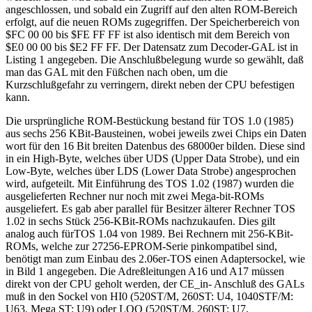
angeschlossen, und sobald ein Zugriff auf den alten ROM-Bereich
erfolgt, auf die neuen ROMs zugegriffen. Der Speicherbereich von
$FC 00 00 bis $FE FF FF ist also identisch mit dem Bereich von
$E0 00 00 bis $E2 FF FF. Der Datensatz zum Decoder-GAL ist in
Listing 1 angegeben. Die Anschlußbelegung wurde so gewählt, daß
man das GAL mit den Füßchen nach oben, um die
Kurzschlußgefahr zu verringern, direkt neben der CPU befestigen
kann.
Die ursprüngliche ROM-Bestückung bestand für TOS 1.0 (1985)
aus sechs 256 KBit-Bausteinen, wobei jeweils zwei Chips ein Daten
wort für den 16 Bit breiten Datenbus des 68000er bilden. Diese sind
in ein High-Byte, welches über UDS (Upper Data Strobe), und ein
Low-Byte, welches über LDS (Lower Data Strobe) angesprochen
wird, aufgeteilt. Mit Einführung des TOS 1.02 (1987) wurden die
ausgelieferten Rechner nur noch mit zwei Mega-bit-ROMs
ausgeliefert. Es gab aber parallel für Besitzer älterer Rechner TOS
1.02 in sechs Stück 256-KBit-ROMs nachzukaufen. Dies gilt
analog auch fürTOS 1.04 von 1989. Bei Rechnern mit 256-KBit-
ROMs, welche zur 27256-EPROM-Serie pinkompatibel sind,
benötigt man zum Einbau des 2.06er-TOS einen Adaptersockel, wie
in Bild 1 angegeben. Die Adreßleitungen A16 und A17 müssen
direkt von der CPU geholt werden, der CE_in- Anschluß des GALs
muß in den Sockel von HI0 (520ST/M, 260ST: U4, 1040STF/M:
U63, Mega ST: U9) oder LOO (520ST/M, 260ST: U7,