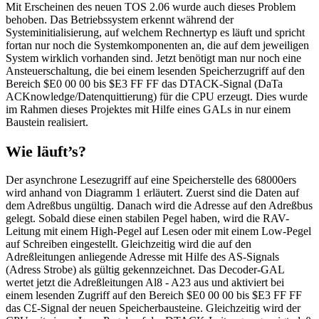
Mit Erscheinen des neuen TOS 2.06 wurde auch dieses Problem
behoben. Das Betriebssystem erkennt während der
Systeminitialisierung, auf welchem Rechnertyp es läuft und spricht
fortan nur noch die Systemkomponenten an, die auf dem jeweiligen
System wirklich vorhanden sind. Jetzt benötigt man nur noch eine
Ansteuerschaltung, die bei einem lesenden Speicherzugriff auf den
Bereich $E0 00 00 bis $E3 FF FF das DTACK-Signal (DaTa
ACKnowledge/Datenquittierung) für die CPU erzeugt. Dies wurde
im Rahmen dieses Projektes mit Hilfe eines GALs in nur einem
Baustein realisiert.
Wie läuft’s?
Der asynchrone Lesezugriff auf eine Speicherstelle des 68000ers
wird anhand von Diagramm 1 erläutert. Zuerst sind die Daten auf
dem Adreßbus ungültig. Danach wird die Adresse auf den Adreßbus
gelegt. Sobald diese einen stabilen Pegel haben, wird die RAV-
Leitung mit einem High-Pegel auf Lesen oder mit einem Low-Pegel
auf Schreiben eingestellt. Gleichzeitig wird die auf den
Adreßleitungen anliegende Adresse mit Hilfe des AS-Signals
(Adress Strobe) als gültig gekennzeichnet. Das Decoder-GAL
wertet jetzt die Adreßleitungen Al8 - A23 aus und aktiviert bei
einem lesenden Zugriff auf den Bereich $E0 00 00 bis $E3 FF FF
das C£-Signal der neuen Speicherbausteine. Gleichzeitig wird der