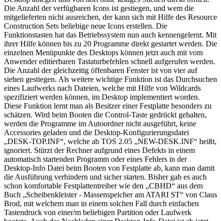
Die Anzahl der verfügbaren Icons ist gestiegen, und wem die
mitgelieferten nicht ausreichen, der kann sich mit Hilfe des Resource
Construction Sets beliebige neue Icons erstellen. Die
Funktionstasten hat das Betriebssystem nun auch kennengelernt. Mit
ihrer Hilfe können bis zu 20 Programme direkt gestartet werden. Die
einzelnen Menüpunkte des Desktops können jetzt auch mit vom
Anwender editierbaren Tastaturbefehlen schnell aufgerufen werden.
Die Anzahl der gleichzeitig öffenbaren Fenster ist von vier auf
sieben gestiegen. Als weitere wichtige Funktion ist das Durchsuchen
eines Laufwerks nach Dateien, welche mit Hilfe von Wildcards
spezifiziert werden können, im Desktop implementiert worden.
Diese Funktion lernt man als Besitzer einer Festplatte besonders zu
schätzen. Wird beim Booten die Control-Taste gedrückt gehalten,
werden die Programme im Autoordner nicht ausgeführt, keine
Accessories geladen und die Desktop-Konfigurierungsdatei
„DESK-TOP.INF“, welche ab TOS 2.05 „NEW-DESK.INF“ heißt,
ignoriert. Stürzt der Rechner aufgrund eines Defekts in einem
automatisch startenden Programm oder eines Fehlers in der
Desktop-Info Datei beim Booten von Festplatte ab, kann man damit
die Ausführung verhindern und sicher starten. Bisher gab es auch
schon komfortable Festplattentreiber wie den „CBHD“ aus dem
Buch „Scheibenkleister - Massenspeicher am ATARI ST“ von Claus
Brod, mit welchem man in einem solchen Fall durch einfachen
Tastendruck von einer/m beliebigen Partition oder Laufwerk