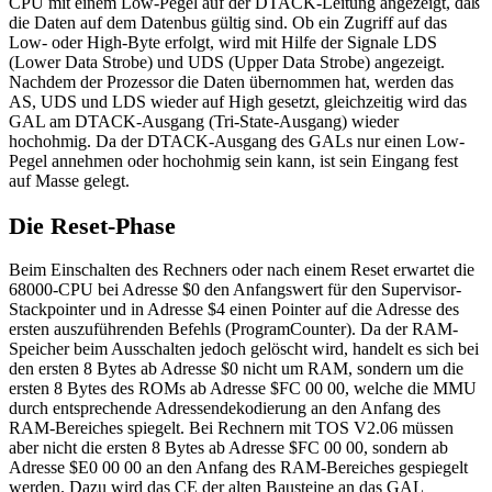
CPU mit einem Low-Pegel auf der DTACK-Leitung angezeigt, daß
die Daten auf dem Datenbus gültig sind. Ob ein Zugriff auf das
Low- oder High-Byte erfolgt, wird mit Hilfe der Signale LDS
(Lower Data Strobe) und UDS (Upper Data Strobe) angezeigt.
Nachdem der Prozessor die Daten übernommen hat, werden das
AS, UDS und LDS wieder auf High gesetzt, gleichzeitig wird das
GAL am DTACK-Ausgang (Tri-State-Ausgang) wieder
hochohmig. Da der DTACK-Ausgang des GALs nur einen Low-
Pegel annehmen oder hochohmig sein kann, ist sein Eingang fest
auf Masse gelegt.
Die Reset-Phase
Beim Einschalten des Rechners oder nach einem Reset erwartet die
68000-CPU bei Adresse $0 den Anfangswert für den Supervisor-
Stackpointer und in Adresse $4 einen Pointer auf die Adresse des
ersten auszuführenden Befehls (ProgramCounter). Da der RAM-
Speicher beim Ausschalten jedoch gelöscht wird, handelt es sich bei
den ersten 8 Bytes ab Adresse $0 nicht um RAM, sondern um die
ersten 8 Bytes des ROMs ab Adresse $FC 00 00, welche die MMU
durch entsprechende Adressendekodierung an den Anfang des
RAM-Bereiches spiegelt. Bei Rechnern mit TOS V2.06 müssen
aber nicht die ersten 8 Bytes ab Adresse $FC 00 00, sondern ab
Adresse $E0 00 00 an den Anfang des RAM-Bereiches gespiegelt
werden. Dazu wird das CE der alten Bausteine an das GAL