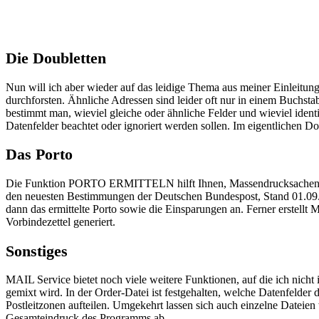
Die Doubletten
Nun will ich aber wieder auf das leidige Thema aus meiner Einle
durchforsten. Ähnliche Adressen sind leider oft nur in einem Buchsta
bestimmt man, wieviel gleiche oder ähnliche Felder und wieviel ide
Datenfelder beachtet oder ignoriert werden sollen. Im eigentlichen D
Das Porto
Die Funktion PORTO ERMITTELN hilft Ihnen, Massendrucksachen zu e
den neuesten Bestimmungen der Deutschen Bundespost, Stand 01.09.
dann das ermittelte Porto sowie die Einsparungen an. Ferner erstellt
Vorbindezettel generiert.
Sonstiges
MAIL Service bietet noch viele weitere Funktionen, auf die ich nicht i
gemixt wird. In der Order-Datei ist festgehalten, welche Datenfelder
Postleitzonen aufteilen. Umgekehrt lassen sich auch einzelne Dateie
Gesamteindruck des Programms ab.