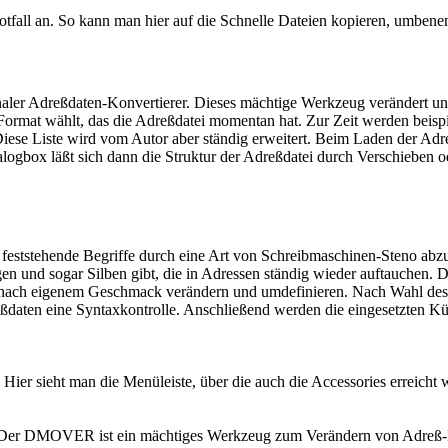
tfall an. So kann man hier auf die Schnelle Dateien kopieren, umbene
ionaler Adreßdaten-Konvertierer. Dieses mächtige Werkzeug verändert u
Format wählt, das die Adreßdatei momentan hat. Zur Zeit werden beispi
se Liste wird vom Autor aber ständig erweitert. Beim Laden der Adre
ogbox läßt sich dann die Struktur der Adreßdatei durch Verschieben o
 feststehende Begriffe durch eine Art von Schreibmaschinen-Steno abzuk
ngen und sogar Silben gibt, die in Adressen ständig wieder auftauchen.
l nach eigenem Geschmack verändern und umdefinieren. Nach Wahl de
aten eine Syntaxkontrolle. Anschließend werden die eingesetzten Kürz
: Hier sieht man die Menüleiste, über die auch die Accessories erreicht 
 Der DMOVER ist ein mächtiges Werkzeug zum Verändern von Adreß-