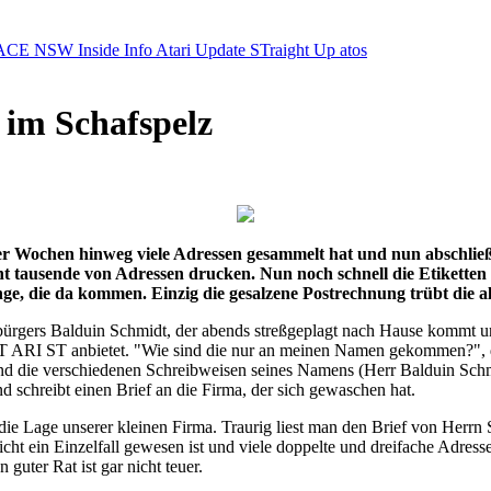
ACE NSW Inside Info
Atari Update
STraight Up
atos
 im Schafspelz
über Wochen hinweg viele Adressen gesammelt hat und nun abschließ
 tausende von Adressen drucken. Nun noch schnell die Etiketten a
ge, die da kommen. Einzig die gesalzene Postrechnung trübt die 
bürgers Balduin Schmidt, der abends streßgeplagt nach Hause kommt und
T ARI ST anbietet. "Wie sind die nur an meinen Namen gekommen?", d
sind die verschiedenen Schreibweisen seines Namens (Herr Balduin Sch
d schreibt einen Brief an die Firma, der sich gewaschen hat.
n die Lage unserer kleinen Firma. Traurig liest man den Brief von Her
cht ein Einzelfall gewesen ist und viele doppelte und dreifache Adr
guter Rat ist gar nicht teuer.