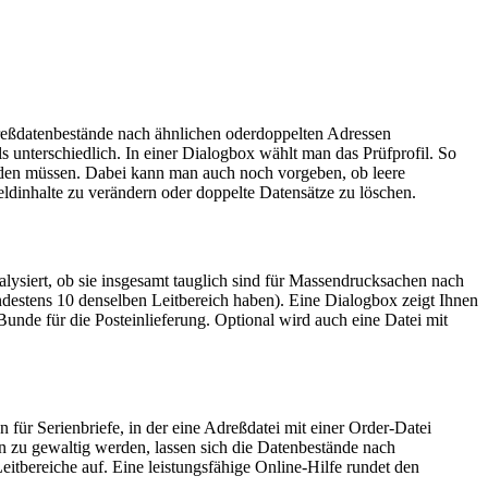
ßdatenbestände nach ähnlichen oderdoppelten Adressen
 unterschiedlich. In einer Dialogbox wählt man das Prüfprofil. So
erden müssen. Dabei kann man auch noch vorgeben, ob leere
eldinhalte zu verändern oder doppelte Datensätze zu löschen.
iert, ob sie insgesamt tauglich sind für Massendrucksachen nach
stens 10 denselben Leitbereich haben). Eine Dialogbox zeigt Ihnen
unde für die Posteinlieferung. Optional wird auch eine Datei mit
n für Serienbriefe, in der eine Adreßdatei mit einer Order-Datei
en zu gewaltig werden, lassen sich die Datenbestände nach
itbereiche auf. Eine leistungsfähige Online-Hilfe rundet den