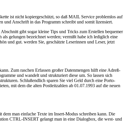
ette ist nicht kopiergeschützt, so daß MAIL Service problemlos auf
n und Anschrift in das Programm schreibt und somit lizensiert.
 Abschnitt gibt sogar kleine Tips und Tricks zum Erstellen bequemer
 als gelungen bezeichnet werden; vermißt habe ich lediglich eine
n und gut. werden Sie, geschätzte Leserinnen und Leser, jetzt
 kann. Zum raschen Erfassen großer Datenmengen hilft eine Adreß-
ogramme und wandelt und strukturiert diese um. So lassen sich
trukturen. Schlußendlich sparen Sie viel Geld durch eine Porto-
en, mit dem die alten Postleitzahlen ab 01.07.1993 auf die neuen
t dem man einfache Texte im Insert-Modus schreiben kann. Die
ination CTRL-INSERT gelangt man in eine Dialogbox, die west- und