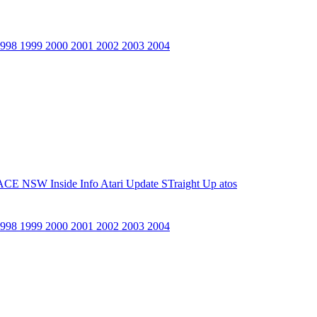
1998
1999
2000
2001
2002
2003
2004
ACE NSW Inside Info
Atari Update
STraight Up
atos
1998
1999
2000
2001
2002
2003
2004