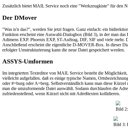
Zusätzlich bietet MAIL Service noch eine "Werkzeugkiste" für den No
Der DMover
"Was is'n das?", werden Sie jetzt fragen. Ganz einfach: ein bidirekt
Funktion erscheint eine Auswahl-Dialogbox (Bild 3), in der man das 
Adimens EXP. Phoenix EXP, ST-Auftrag, DIF, SIF und viele mehr. Die
Anschließend erscheint die eigentliche D-MOVER-Box. In dieser Dial
erfolgter Umstrukturierung kann die neue Datei gespeichert werden.
ASSYS-Umformen
Im integrierten Texteditor von MAIL Service besteht die Möglichkeit,
vielleicht aufgefallen. daß es einige typische Namen, Ortsbezeichnu
oder #=burg oder A=berg. Selbstverständlich kann man diese Kürze
man die umzuformende Datei auswählt. Sodann durchlaufen die Adreßd
zufriedenstellend, wenn Kürzel nicht mit Adreßtexten kollidieren.
Bild 2
Bild 3: