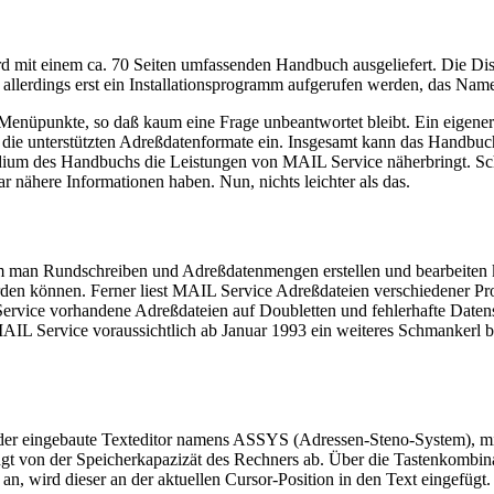
 mit einem ca. 70 Seiten umfassenden Handbuch ausgeliefert. Die Disk
ß allerdings erst ein Installationsprogramm aufgerufen werden, das Name
 Menüpunkte, so daß kaum eine Frage unbeantwortet bleibt. Ein eigener
die unterstützten Adreßdatenformate ein. Insgesamt kann das Handbuch
dium des Handbuchs die Leistungen von MAIL Service näherbringt. Schö
ar nähere Informationen haben. Nun, nichts leichter als das.
dem man Rundschreiben und Adreßdatenmengen erstellen und bearbeiten
rden können. Ferner liest MAIL Service Adreßdateien verschiedener Pr
Service vorhandene Adreßdateien auf Doubletten und fehlerhafte Datens
 Service voraussichtlich ab Januar 1993 ein weiteres Schmankerl biet
der eingebaute Texteditor namens ASSYS (Adressen-Steno-System), mi
ängt von der Speicherkapazizät des Rechners ab. Über die Tastenkomb
an, wird dieser an der aktuellen Cursor-Position in den Text eingefügt.