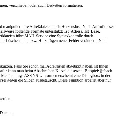
nnen, verschieben oder auch Disketten formatieren.
nd manipuliert ihre Adreßdateien nach Herzenslust. Nach Aufruf dieser
elsweise folgende Formate unterstützt: 1st_Adress, 1st_Base,
ßdateien führt MAIL Service eine Syntaxkontrolle durch.
der Löschen alter, bzw. Hinzufügen neuer Felder verändern. Nach
ürzen. Falls Sie schon mal Adreßlisten abgetippt haben, ist Ihnen
 Dafür kann man beim Abschreiben Kürzel einsetzen. Beispiel: §=bach
s Menüeintrags ASS YS-Umformen erscheint eine Dialogbox, in der
el gegen die Silben ausgetauscht. Diese Funktion arbeitet aber nur
werden.
Dateien.