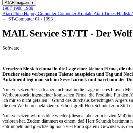
ATARImagazin
▾
1987
1988
1989
Atari Phile
Happy Computer
Computer Kontakt
Atari Times
Hitdisk
← ST-Computer 01 / 1993
MAIL Service ST/TT - Der Wolf
Software
Versetzen Sie sich einmal in die Lage einer kleinen Firma, die 
Drucker seine verborgenen Talente ausspielen und Tag und Nacht
Aufatmend legt man sich im Sessel zurück und harrt nun der Din
Nun versetzen Sie sich aber auch mal in die Lage unseres braven Mit
Werbeprospekt irgendeiner komischen Firma, die Produkte Für den A
ich mir so nicht gefallen!" Grund des durchaus berechtigten Ärgers 
die den Werbeprospekt zieren. Erbost greift Herr Schmidt zum Stift un
Nun versetzen wir uns bitte wieder (diesmal aber zum letzten Mal) i
verloren hat. Zudem dämmert es einem, daß Herr Schmidt bestimmt ni
entrümpeln und gleichzeitig noch viel Porto sparen? Gewußt wie, denn 