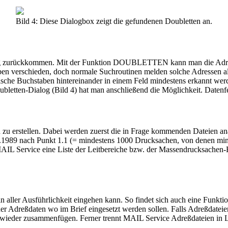
Bild 4: Diese Dialogbox zeigt die gefundenen Doubletten an.
itung zurückkommen. Mit der Funktion DOUBLETTEN kann man die Adre
ben verschieden, doch normale Suchroutinen melden solche Adressen als
ntische Buchstaben hintereinander in einem Feld mindestens erkannt w
oubletten-Dialog (Bild 4) hat man anschließend die Möglichkeit. Datenf
rstellen. Dabei werden zuerst die in Frage kommenden Dateien analys
1989 nach Punkt 1.1 (= mindestens 1000 Drucksachen, von denen minde
 MAIL Service eine Liste der Leitbereiche bzw. der Massendrucksachen-B
n aller Ausführlichkeit eingehen kann. So findet sich auch eine Funktio
 der Adreßdaten wo im Brief eingesetzt werden sollen. Falls Adreßdatei
n wieder zusammenfügen. Ferner trennt MAIL Service Adreßdateien in Le