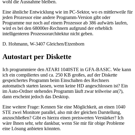
wohl die Ausnahme bleiben.
Eine ähnliche Entwicklung wie im PC-Sektor, wo es mittlerweile für
jeden Prozessor eine andere Programm-Version gibt oder
Programme nur noch auf einem Prozessor ab 386 aufwärts laufen,
wird es bei den 68000er-Rechnern aufgrund der erheblich
intelligenteren Prozessorarchitektur nicht geben.
D. Hohmann, W-3407 Gleichen/Etzenborn
Autostart per Diskette
Ich programmiere den ATARI 1040STE in GFA-BASIC. Wie kann
ich ein compiliertes und ca. 250 KB großes, auf der Diskette
gespeichertes Programm beim Einschalten des Rechners
automatisch starten lassen, wenn keine HD angeschlossen ist? Ein
im Auto-Ordner stehendes Programm läuft zwar teilweise an(?),
dann erscheint jedoch das Desktop.
Eine weitere Frage: Kennen Sie eine Möglichkeit, an einen 1040
STE zwei Monitore parallel, also mit der gleichen Darstellung,
anzuschließen? Gibt es hierzu einen preiswerten Verstärker? Ich
wäre Ihnen sehr, sehr dankbar, wenn Sie mir für obige Probleme
eine Lösung anbieten könnten.