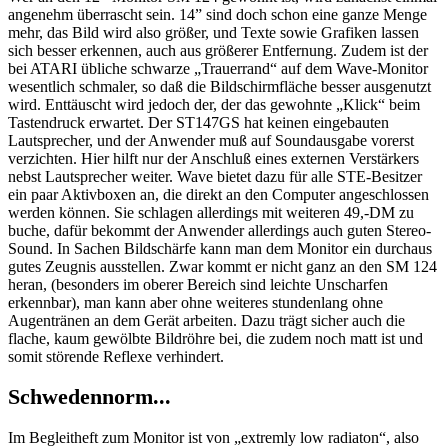
angenehm überrascht sein. 14” sind doch schon eine ganze Menge
mehr, das Bild wird also größer, und Texte sowie Grafiken lassen
sich besser erkennen, auch aus größerer Entfernung. Zudem ist der
bei ATARI übliche schwarze „Trauerrand“ auf dem Wave-Monitor
wesentlich schmaler, so daß die Bildschirmfläche besser ausgenutzt
wird. Enttäuscht wird jedoch der, der das gewohnte „Klick“ beim
Tastendruck erwartet. Der ST147GS hat keinen eingebauten
Lautsprecher, und der Anwender muß auf Soundausgabe vorerst
verzichten. Hier hilft nur der Anschluß eines externen Verstärkers
nebst Lautsprecher weiter. Wave bietet dazu für alle STE-Besitzer
ein paar Aktivboxen an, die direkt an den Computer angeschlossen
werden können. Sie schlagen allerdings mit weiteren 49,-DM zu
buche, dafür bekommt der Anwender allerdings auch guten Stereo-
Sound. In Sachen Bildschärfe kann man dem Monitor ein durchaus
gutes Zeugnis ausstellen. Zwar kommt er nicht ganz an den SM 124
heran, (besonders im oberer Bereich sind leichte Unscharfen
erkennbar), man kann aber ohne weiteres stundenlang ohne
Augentränen an dem Gerät arbeiten. Dazu trägt sicher auch die
flache, kaum gewölbte Bildröhre bei, die zudem noch matt ist und
somit störende Reflexe verhindert.
Schwedennorm...
Im Begleitheft zum Monitor ist von „extremly low radiaton“, also