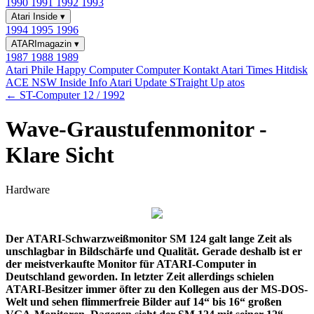
1990
1991
1992
1993
Atari Inside
▾
1994
1995
1996
ATARImagazin
▾
1987
1988
1989
Atari Phile
Happy Computer
Computer Kontakt
Atari Times
Hitdisk
ACE NSW Inside Info
Atari Update
STraight Up
atos
← ST-Computer 12 / 1992
Wave-Graustufenmonitor -
Klare Sicht
Hardware
Der ATARI-Schwarzweißmonitor SM 124 galt lange Zeit als
unschlagbar in Bildschärfe und Qualität. Gerade deshalb ist er
der meistverkaufte Monitor für ATARI-Computer in
Deutschland geworden. In letzter Zeit allerdings schielen
ATARI-Besitzer immer öfter zu den Kollegen aus der MS-DOS-
Welt und sehen flimmerfreie Bilder auf 14“ bis 16“ großen