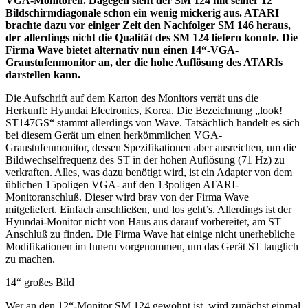
VGA-Monitoren. Dagegen sieht der SM 124 mit seiner 12“
Bildschirmdiagonale schon ein wenig mickerig aus. ATARI
brachte dazu vor einiger Zeit den Nachfolger SM 146 heraus,
der allerdings nicht die Qualität des SM 124 liefern konnte. Die
Firma Wave bietet alternativ nun einen 14“-VGA-
Graustufenmonitor an, der die hohe Auflösung des ATARIs
darstellen kann.
Die Aufschrift auf dem Karton des Monitors verrät uns die
Herkunft: Hyundai Electronics, Korea. Die Bezeichnung „look!
ST147GS“ stammt allerdings von Wave. Tatsächlich handelt es sich
bei diesem Gerät um einen herkömmlichen VGA-
Graustufenmonitor, dessen Spezifikationen aber ausreichen, um die
Bildwechselfrequenz des ST in der hohen Auflösung (71 Hz) zu
verkraften. Alles, was dazu benötigt wird, ist ein Adapter von dem
üblichen 15poligen VGA- auf den 13poligen ATARI-
Monitoranschluß. Dieser wird brav von der Firma Wave
mitgeliefert. Einfach anschließen, und los geht’s. Allerdings ist der
Hyundai-Monitor nicht von Haus aus darauf vorbereitet, am ST
Anschluß zu finden. Die Firma Wave hat einige nicht unerhebliche
Modifikationen im Innern vorgenommen, um das Gerät ST tauglich
zu machen.
14“ großes Bild
Wer an den 12“-Monitor SM 124 gewöhnt ist, wird zunächst einmal