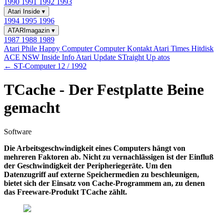
1990
1991
1992
1993
Atari Inside
▾
1994
1995
1996
ATARImagazin
▾
1987
1988
1989
Atari Phile
Happy Computer
Computer Kontakt
Atari Times
Hitdisk
ACE NSW Inside Info
Atari Update
STraight Up
atos
← ST-Computer 12 / 1992
TCache - Der Festplatte Beine
gemacht
Software
Die Arbeitsgeschwindigkeit eines Computers hängt von
mehreren Faktoren ab. Nicht zu vernachlässigen ist der Einfluß
der Geschwindigkeit der Peripheriegeräte. Um den
Datenzugriff auf externe Speichermedien zu beschleunigen,
bietet sich der Einsatz von Cache-Programmem an, zu denen
das Freeware-Produkt TCache zählt.