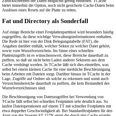
Zurückschreiben der Daten möglichst gering einstellen. TCache
bietet immerhin die Option, noch nicht gesicherte Cache-Daten beim
Auslösen eines Resets auf die Platte zu retten.
Fat und Directory als Sonderfall
Auf einige Bereiche einer Festplattenpartition wird besonders häufig
zugegriffen, da diese wichtige Verwaltungsinformationen enthalten.
Die Rede ist hier von der Disk Belegungstabelle (FAT), die
Angaben darüber enthält, welcher Sektor zu welcher Datei gehört,
sowie vom Wurzelverzeichnis. Im Sinne eines schnellen
Plattenzugriffs ist es wünschenswert, diese Bereiche dauerhaft zu
puffern, so daß sie nicht beim Laden anderer Sektoren aus dem
Cache verdrängt werden. In TCache läßt sich dies einstellen, was
selbst bei einem kleinen Cache für eine merkliche Beschleunigung
beim Arbeiten mit Dateien sorgt. Darüber hinaus ist TCache in der
Lage, Zugriffe auf Ordner als solche zu erkennen und somit auch
Verzeichnisbereiche dauerhaft zu puffern, die kein Bestandteil des
Wurzelverzeichnisses sind.
Die Beschleunigung von Datenzugriffen bei Verwendung von
TCache fällt selbst bei schnellen Festplatten sehr deutlich aus. So
laufen Dateioperationen auf einem TT mit schneller Festplatten mit
etwa doppelter Geschwindigkeit ab. Bei Standardfestplatten für den
Atari wie der Seagate ST 157N steigt die durch den Cache erzielte