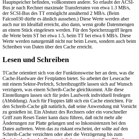
Hauptspeicher befinden, vollkommen andere. So erlaubt der ACSI-
Bus je nach Rechner maximale Transferraten von etwa 1.3 MB/s,
der SCSI-Bus des TT ermöglicht annähernd 2 MB/s. (Beim
Falcon030 dürfte es ähnlich aussehen.) Diese Werte werden aber
auch nur im Idealfall erreicht, also dann, wenn große Datenmengen
an einem Stück eingelesen werden. Für den Speicherzugriff liegen
die Werte beim ST bei etwa 1.5, beim TT bei etwa 6 MB/s. Diese
Werte werden naturgemäß nicht nur beim Lesen, sondern auch beim
Schreiben von Daten über den Cache erreicht.
Lesen und Schreiben
TCache orientiert sich von der Funktionsweise her an dem, was die
Cache-Hardware der Festplatten bietet. So arbeitet der Lesecache
mit einem Sektor-Prefetch, Schreibzugriffe lassen sich auf Wunsch
verzögern, was einem Schreib-Cache gleichkommt. Alle diese
Einstellungen lassen sich für jedes Laufwerk individuell festlegen
(Abbildung). Auch für Floppies läßt sich ein Cache einrichten. Für
den Schreib-Cache gilt natürlich, daß seine Anwendung mit Vorsicht
zu genießen ist. Ein Absturz des Rechners oder ein vorschneller
Griff zum Reset-Taster kann dazu führen, daß nicht mehr alle
Änderungen zur Platte gelangen und so Inkonsistenzen bei den
Daten auftreten. Wem das zu riskant erscheint, der sollte auf den
Schreib-Cache verzichten oder aber die Verzögerung bis zum