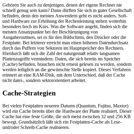
Gehören Sie auch zu denjenigen, denen der eigene Rechner nie
schnell genug sein kann? Dann dürften Sie sich in guter Gesellschaft
befinden, denn den meisten Anwendern geht es nicht anders. Soft-
und Hardware zur Erhöhung der Rechenleistung stehen weiterhin
besonders hoch im Kurs. Was die Software angeht, finden sich die
meisten Ansatzpunkte bei der Beschleunigung von
Ausgaberoutinen, sei es für den Bildschirm, den Drucker oder die
Festplatte. Bei letzterer erreicht man einen höheren Datendurchsatz
durch das Puffern von Sektoren im Hauptspeicher des Rechners.
Hierdurch läßt sich die Zahl der naturgemäß relativ langsamen
Plattenzugriffe vermindern. Daten, die sich bereits im Speicher
(Cache) befinden, brauchen nicht erneut gelesen zu werden, sondern
werden lediglich an die gewünschte Stelle kopiert. Dieses Verfahren
erinnert an eine RAM-Disk, mit dem Unterschied, daß der Cache
nicht datei-, sondern sektororientiert arbeitet.
Cache-Strategien
Bei vielen Festplatten neueren Datums (Quantum, Fujitsu, Maxtor)
wird ein Cache bereits über die Hardware der Platte realisiert. Dieser
Cache hat eine feste Größe, die sich meist zwischen 32 und 256 KB
bewegt. Grundsätzlich läßt sich ein Festplatten-Cache als Lese-
und/oder Schreib-Cache realisieren.