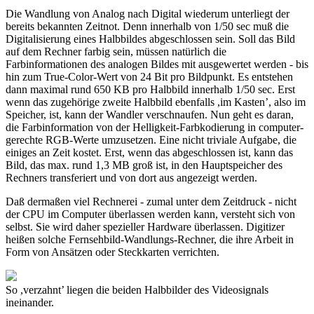
Die Wandlung von Analog nach Digital wiederum unterliegt der
bereits bekannten Zeitnot. Denn innerhalb von 1/50 sec muß die
Digitalisierung eines Halbbildes abgeschlossen sein. Soll das Bild
auf dem Rechner farbig sein, müssen natürlich die
Farbinformationen des analogen Bildes mit ausgewertet werden - bis
hin zum True-Color-Wert von 24 Bit pro Bildpunkt. Es entstehen
dann maximal rund 650 KB pro Halbbild innerhalb 1/50 sec. Erst
wenn das zugehörige zweite Halbbild ebenfalls ,im Kasten’, also im
Speicher, ist, kann der Wandler verschnaufen. Nun geht es daran,
die Farbinformation von der Helligkeit-Farbkodierung in computer-
gerechte RGB-Werte umzusetzen. Eine nicht triviale Aufgabe, die
einiges an Zeit kostet. Erst, wenn das abgeschlossen ist, kann das
Bild, das max. rund 1,3 MB groß ist, in den Hauptspeicher des
Rechners transferiert und von dort aus angezeigt werden.
Daß dermaßen viel Rechnerei - zumal unter dem Zeitdruck - nicht
der CPU im Computer überlassen werden kann, versteht sich von
selbst. Sie wird daher spezieller Hardware überlassen. Digitizer
heißen solche Fernsehbild-Wandlungs-Rechner, die ihre Arbeit in
Form von Ansätzen oder Steckkarten verrichten.
So ,verzahnt’ liegen die beiden Halbbilder des Videosignals
ineinander.