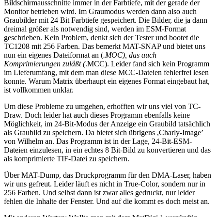
Bildschirmausschnitte immer in der Farbtiefe, mit der gerade der
Monitor betrieben wird. Im Graumodus werden dann also auch
Graubilder mit 24 Bit Farbtiefe gespeichert. Die Bilder, die ja dann
dreimal größer als notwendig sind, werden im ESM-Format
geschrieben. Kein Problem, denkt sich der Tester und bootet die
TC1208 mit 256 Farben. Das bemerkt MAT-SNAP und bietet uns
nun ein eigenes Dateiformat an (
.MOC), das auch
Komprimierungen zuläßt (
.MCC). Leider fand sich kein Programm
im Lieferumfang, mit dem man diese MCC-Dateien fehlerfrei lesen
konnte. Warum Matrix überhaupt ein eigenes Format eingebaut hat,
ist vollkommen unklar.
Um diese Probleme zu umgehen, erhofften wir uns viel von TC-
Draw. Doch leider hat auch dieses Programm ebenfalls keine
Möglichkeit, im 24-Bit-Modus der Anzeige ein Graubild tatsächlich
als Graubild zu speichern. Da bietet sich übrigens ,Charly-Image’
von Wilhelm an. Das Programm ist in der Lage, 24-Bit-ESM-
Dateien einzulesen, in ein echtes 8 Bit-Bild zu konvertieren und das
als komprimierte TIF-Datei zu speichern.
Über MAT-Dump, das Druckprogramm für den DMA-Laser, haben
wir uns gefreut. Leider läuft es nicht in True-Color, sondern nur in
256 Farben. Und selbst dann ist zwar alles gedruckt, nur leider
fehlen die Inhalte der Fenster. Und auf die kommt es doch meist an.