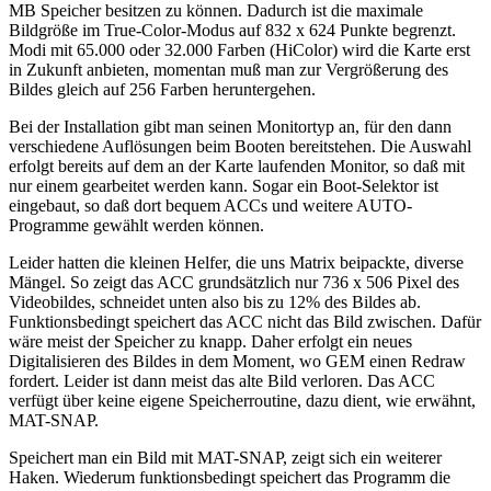
MB Speicher besitzen zu können. Dadurch ist die maximale
Bildgröße im True-Color-Modus auf 832 x 624 Punkte begrenzt.
Modi mit 65.000 oder 32.000 Farben (HiColor) wird die Karte erst
in Zukunft anbieten, momentan muß man zur Vergrößerung des
Bildes gleich auf 256 Farben heruntergehen.
Bei der Installation gibt man seinen Monitortyp an, für den dann
verschiedene Auflösungen beim Booten bereitstehen. Die Auswahl
erfolgt bereits auf dem an der Karte laufenden Monitor, so daß mit
nur einem gearbeitet werden kann. Sogar ein Boot-Selektor ist
eingebaut, so daß dort bequem ACCs und weitere AUTO-
Programme gewählt werden können.
Leider hatten die kleinen Helfer, die uns Matrix beipackte, diverse
Mängel. So zeigt das ACC grundsätzlich nur 736 x 506 Pixel des
Videobildes, schneidet unten also bis zu 12% des Bildes ab.
Funktionsbedingt speichert das ACC nicht das Bild zwischen. Dafür
wäre meist der Speicher zu knapp. Daher erfolgt ein neues
Digitalisieren des Bildes in dem Moment, wo GEM einen Redraw
fordert. Leider ist dann meist das alte Bild verloren. Das ACC
verfügt über keine eigene Speicherroutine, dazu dient, wie erwähnt,
MAT-SNAP.
Speichert man ein Bild mit MAT-SNAP, zeigt sich ein weiterer
Haken. Wiederum funktionsbedingt speichert das Programm die