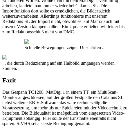
Mit anderen Worten: Wollte man mit dem MatDigi 1 vernünftig
arbeiten, landete man immer wieder bei Calamus SL. Die
Importfunktion dort sollte es ermöglichen, die Bilder gleich
weiterzuverarbeiten. Allerdings funktionierte mit unserem
Redaktions-SL der Import nicht, obwohl es laut Matrix auch mit
unserer Version klappen sollte... Ein Update erhielten wir leider bis
zum Redaktionsschluß nicht von DMC.
Schnelle Bewegungen zeigen Unschärfen ...
... die durch Reduzierung auf ein Halbbild umgangen werden
können.
Fazit
Das Gespann TC1208+MatDigi 1 in einem TT, ein MultiScan-
Monitor angeschlossen, auf der großen Festplatte den Calamus SL
nebst weiterer EB V-Software: das wäre rechnerseitig die
Voraussetzung, um mehr als nur Spielereien mit der Videotechnik zu
betreiben. Die Bildqualität ist maßgeblich vom eingesetzten Video-
Equipment abhängig. Flier sollte der Ernsthafte ebenfalls nicht
sparen. S-VHS sei als erste Bedingung genannt.