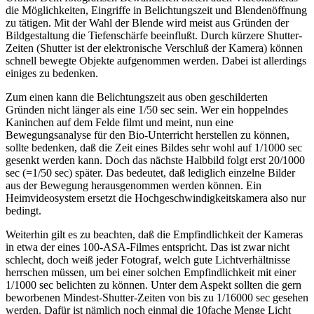
die Möglichkeiten, Eingriffe in Belichtungszeit und Blendenöffnung
zu tätigen. Mit der Wahl der Blende wird meist aus Gründen der
Bildgestaltung die Tiefenschärfe beeinflußt. Durch kürzere Shutter-
Zeiten (Shutter ist der elektronische Verschluß der Kamera) können
schnell bewegte Objekte aufgenommen werden. Dabei ist allerdings
einiges zu bedenken.
Zum einen kann die Belichtungszeit aus oben geschilderten
Gründen nicht länger als eine 1/50 sec sein. Wer ein hoppelndes
Kaninchen auf dem Felde filmt und meint, nun eine
Bewegungsanalyse für den Bio-Unterricht herstellen zu können,
sollte bedenken, daß die Zeit eines Bildes sehr wohl auf 1/1000 sec
gesenkt werden kann. Doch das nächste Halbbild folgt erst 20/1000
sec (=1/50 sec) später. Das bedeutet, daß lediglich einzelne Bilder
aus der Bewegung herausgenommen werden können. Ein
Heimvideosystem ersetzt die Hochgeschwindigkeitskamera also nur
bedingt.
Weiterhin gilt es zu beachten, daß die Empfindlichkeit der Kameras
in etwa der eines 100-ASA-Filmes entspricht. Das ist zwar nicht
schlecht, doch weiß jeder Fotograf, welch gute Lichtverhältnisse
herrschen müssen, um bei einer solchen Empfindlichkeit mit einer
1/1000 sec belichten zu können. Unter dem Aspekt sollten die gern
beworbenen Mindest-Shutter-Zeiten von bis zu 1/16000 sec gesehen
werden. Dafür ist nämlich noch einmal die 10fache Menge Licht