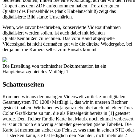
beurteilen können, finden Sie eine Abbildung, auf der wir den Herrn
Tappert aus dem ZDF aufgenommen haben. Trotz der guten
Qualität des Fernsehbildes (dank Kabelanschluß) zeigt das
digitalisierte Bild starke Unschärfen.
Wenn, wie zuvor beschrieben, konservierte Videoaufnahmen
digitalisiert werden sollen, ist auch dabei mit leichten
Qualitätseinbußen zu rechnen. Das vom Band abgespielte
Videosignal ist nicht dermaßen gut wie die direkte Wiedergabe, bei
der ja nur die Kamera selbst zum Einsatz kommt.
Die Erstellung von technischer Dokumentation ist ein
Haupteinsatzgebiet des MatDigi 1
Schattenseiten
Kommen wir aus der analogen Videowelt zurück zum digitalen
Gesamtsystem TC 1208+MatDigi 1, das wir in unseren Rechner
gesteckt haben. Wir haben es ja ganz nebenbei auch mit einer True-
Color-Grafikkarte zu tun, die als Einzelgerät bereits in [1] getestet
wurde. Den Treiber für die Karte hat Matrix noch einmal verbessert,
er ist auch noch ein wenig schneller geworden (siehe Tabelle). Die
Karte ist momentan sicher das Feinste, was man in seinen STE oder
TT stecken kann, sie hat lediglich den Nachteil, nicht mehr als 2