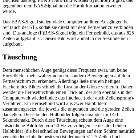
Buchsen das sog. FBAS-(Farb-Bild-Austast-Synchron)-Signal, das
gegenüber dem BAS-Signal um die Farbinformation erweitert
wurde.
Das FBAS-Signal stellen viele Computer an ihren Ausgängen be
reit (auch der ST), sodaß sie direkt mit dem Fernseher zu verbinden
sind. Das analoge (F)BAS-Signal trägt ein Fernsehbild, das aus 625
Zeilen aufgebaut ist. Dieses Bild wird 25mal in der Sekunde neu
aufgebaut.
Täuschung
Dem menschlichen Auge genügt diese Frequenz zwar, um keine
Einzelbilder mehr wahrzunehmen, sondern Bewegungen auf dem
Fernsehschirm zu erkennen. Allerdings ließe uns ein heftiges
Flackern des Bildes schnell die Lust an der Glotze verlieren. Daher
wendet die Fernsehtechnik einen Trick an, der sich ebenfalls in der
Computerwelt wiederfindet: das Interlace (oder auch Zeilensprung)-
Verfahren. Ein Fernsehbild wird aus zwei Halbbildern
zusammengesetzt, die jeweils die ungeraden und die geraden Zeilen
darstellen. Diese beiden Halbbilder folgen einander im 1/50-
Sekundentakt. Durch diese Täuschung scheint dem Auge eine
tatsächliche Bildfolge von 50 Hz vorzuliegen. Je des der beiden
Halbbilder (die bei schnellen Bewegungen auf dem Schirm natürlich
verschiedene Inhalte besitzen) ist demnach 312,5 Zeilen hoch.