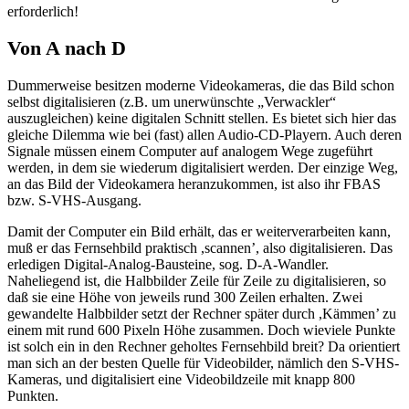
erforderlich!
Von A nach D
Dummerweise besitzen moderne Videokameras, die das Bild schon
selbst digitalisieren (z.B. um unerwünschte „Verwackler“
auszugleichen) keine digitalen Schnitt stellen. Es bietet sich hier das
gleiche Dilemma wie bei (fast) allen Audio-CD-Playern. Auch deren
Signale müssen einem Computer auf analogem Wege zugeführt
werden, in dem sie wiederum digitalisiert werden. Der einzige Weg,
an das Bild der Videokamera heranzukommen, ist also ihr FBAS
bzw. S-VHS-Ausgang.
Damit der Computer ein Bild erhält, das er weiterverarbeiten kann,
muß er das Fernsehbild praktisch ,scannen’, also digitalisieren. Das
erledigen Digital-Analog-Bausteine, sog. D-A-Wandler.
Naheliegend ist, die Halbbilder Zeile für Zeile zu digitalisieren, so
daß sie eine Höhe von jeweils rund 300 Zeilen erhalten. Zwei
gewandelte Halbbilder setzt der Rechner später durch ,Kämmen’ zu
einem mit rund 600 Pixeln Höhe zusammen. Doch wieviele Punkte
ist solch ein in den Rechner geholtes Fernsehbild breit? Da orientiert
man sich an der besten Quelle für Videobilder, nämlich den S-VHS-
Kameras, und digitalisiert eine Videobildzeile mit knapp 800
Punkten.