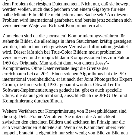
dem Problem der riesigen Datenmengen. Nicht nur, daß sie bewegt
werden wollen, auch das Speichern von einem Gigabyte für eine
halbe Minute Film dürfte nicht jedermanns Sache sein! An diesem
Problem wird international gearbeitet, und bereits jetzt zeichnen sich
verschiedene Wege von Echtzeit-Komprimierern ab.
Zum einen sind da die ‚normalen‘ Komprimierungsverfahren für
stehende Bilder, die allerdings in ihren Stauchraten kräftig gesteigert
wurden, indem ihnen ein gewisser Verlust an Information gestattet
wird. Dieser läßt sich bei True-Color Bildern meist problemlos
verschmerzen und ermöglicht dann Kompressionen bis zum Faktor
1/60 des Originals. Man spricht dann von einem ,lossy’-
Komprimierer. Ohne Datenverluste liegt die Grenze des
erreichbaren bei ca. 20:1. Einen solchen Algorithmus hat die ISO
international vereinheitlicht, er ist nach der Joint Photografics Expert
Group, die ihn erschuf, JPEG genannt worden. Obwohl er für
Software-Implementierungen gedacht ist, gibt es auch spezielle
Chips, die darauf getrimmt sind, ausschließlich die JPEG De- und
Komprimierung durchzuführen.
Weitere Verfahren zur Komprimierung von Bewegtbilddaten sind
die sog. Delta-Frame-Verfahren. Sie nutzen die Ähnlichkeit
zwischen den einzelnen Bildern und zeichnen im Prinzip nur die
sich verändernden Bildteile auf. Wenn das Kaninchen übers Feld
hoppelt, braucht ja eigentlich nur sehr wenig von Bild zu Bild neu