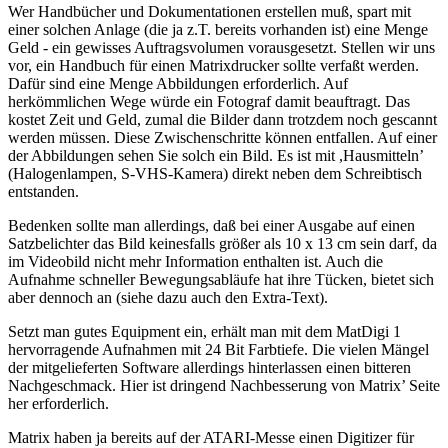
Wer Handbücher und Dokumentationen erstellen muß, spart mit
einer solchen Anlage (die ja z.T. bereits vorhanden ist) eine Menge
Geld - ein gewisses Auftragsvolumen vorausgesetzt. Stellen wir uns
vor, ein Handbuch für einen Matrixdrucker sollte verfaßt werden.
Dafür sind eine Menge Abbildungen erforderlich. Auf
herkömmlichen Wege würde ein Fotograf damit beauftragt. Das
kostet Zeit und Geld, zumal die Bilder dann trotzdem noch gescannt
werden müssen. Diese Zwischenschritte können entfallen. Auf einer
der Abbildungen sehen Sie solch ein Bild. Es ist mit ,Hausmitteln’
(Halogenlampen, S-VHS-Kamera) direkt neben dem Schreibtisch
entstanden.
Bedenken sollte man allerdings, daß bei einer Ausgabe auf einen
Satzbelichter das Bild keinesfalls größer als 10 x 13 cm sein darf, da
im Videobild nicht mehr Information enthalten ist. Auch die
Aufnahme schneller Bewegungsabläufe hat ihre Tücken, bietet sich
aber dennoch an (siehe dazu auch den Extra-Text).
Setzt man gutes Equipment ein, erhält man mit dem MatDigi 1
hervorragende Aufnahmen mit 24 Bit Farbtiefe. Die vielen Mängel
der mitgelieferten Software allerdings hinterlassen einen bitteren
Nachgeschmack. Hier ist dringend Nachbesserung von Matrix’ Seite
her erforderlich.
Matrix haben ja bereits auf der ATARI-Messe einen Digitizer für