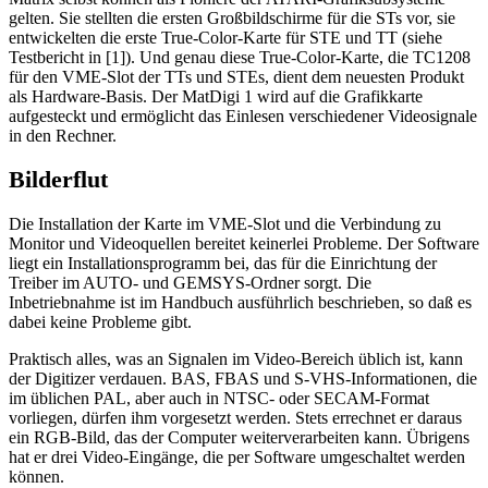
gelten. Sie stellten die ersten Großbildschirme für die STs vor, sie
entwickelten die erste True-Color-Karte für STE und TT (siehe
Testbericht in [1]). Und genau diese True-Color-Karte, die TC1208
für den VME-Slot der TTs und STEs, dient dem neuesten Produkt
als Hardware-Basis. Der MatDigi 1 wird auf die Grafikkarte
aufgesteckt und ermöglicht das Einlesen verschiedener Videosignale
in den Rechner.
Bilderflut
Die Installation der Karte im VME-Slot und die Verbindung zu
Monitor und Videoquellen bereitet keinerlei Probleme. Der Software
liegt ein Installationsprogramm bei, das für die Einrichtung der
Treiber im AUTO- und GEMSYS-Ordner sorgt. Die
Inbetriebnahme ist im Handbuch ausführlich beschrieben, so daß es
dabei keine Probleme gibt.
Praktisch alles, was an Signalen im Video-Bereich üblich ist, kann
der Digitizer verdauen. BAS, FBAS und S-VHS-Informationen, die
im üblichen PAL, aber auch in NTSC- oder SECAM-Format
vorliegen, dürfen ihm vorgesetzt werden. Stets errechnet er daraus
ein RGB-Bild, das der Computer weiterverarbeiten kann. Übrigens
hat er drei Video-Eingänge, die per Software umgeschaltet werden
können.