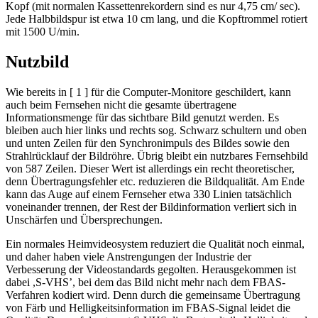
Kopf (mit normalen Kassettenrekordern sind es nur 4,75 cm/ sec).
Jede Halbbildspur ist etwa 10 cm lang, und die Kopftrommel rotiert
mit 1500 U/min.
Nutzbild
Wie bereits in [ 1 ] für die Computer-Monitore geschildert, kann
auch beim Fernsehen nicht die gesamte übertragene
Informationsmenge für das sichtbare Bild genutzt werden. Es
bleiben auch hier links und rechts sog. Schwarz schultern und oben
und unten Zeilen für den Synchronimpuls des Bildes sowie den
Strahlrücklauf der Bildröhre. Übrig bleibt ein nutzbares Fernsehbild
von 587 Zeilen. Dieser Wert ist allerdings ein recht theoretischer,
denn Übertragungsfehler etc. reduzieren die Bildqualität. Am Ende
kann das Auge auf einem Fernseher etwa 330 Linien tatsächlich
voneinander trennen, der Rest der Bildinformation verliert sich in
Unschärfen und Übersprechungen.
Ein normales Heimvideosystem reduziert die Qualität noch einmal,
und daher haben viele Anstrengungen der Industrie der
Verbesserung der Videostandards gegolten. Herausgekommen ist
dabei ,S-VHS’, bei dem das Bild nicht mehr nach dem FBAS-
Verfahren kodiert wird. Denn durch die gemeinsame Übertragung
von Färb und Helligkeitsinformation im FBAS-Signal leidet die