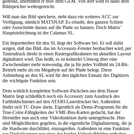
gedenkt, übermittelt er brav dem GEM. Von dort wird es dann dem
Bildspeicher weitergereicht.
Will man das Bild speichern, steht dazu ein weiteres ACC zur
Verfügung, nämlich MATSNAP. Es erlaubt, den ganzen Schirm
oder Ausschnitte daraus auf die Platte zu bannen. Doch Matrix’
Hauptzielrichtung ist der Calamus SL.
Ein Importtreiber für den SL liegt der Software bei. Er soll dafür
sorgen, daß das Bild, das im Accessory-Fenster beobachtet wird, per
Tastendruck direkt in einen Rastergrafikrahmen im aktuellen Layout
digitalisiert wird. Das heißt, es ist keinerlei Umweg über eine
Zwischendatei mehr notwendig, die ja für jedes Vollbild im 24-Bit-
Betrieb mehr als ein Megabyte auf der Platte belegt. Diese
Anbindung an den SL wird für den täglichen Einsatz des Digitizers
die wichtigste Funktion sein.
Dem wirklich kompletten Software-Päckchen aus dem Hause
Matrix liegt schließlich noch ein Accessory zum Ausdruck des
Farbbildschirmes auf den ATARI-Laserdrucker bei. Außerdem
findet sich TC-Draw darin. Eigentlich als Demo-Programm für die
True-Color-Fähigkeiten der VME-Bus-Karten gedacht, hat der
Hersteller nun auch eine Videofunktion darin untergebracht. Hier
sind Möglichkeiten gegeben, in die eigentliche Digitalisierung, die ja
die Hardware durchführt, einzugreifen. Außerdem ist eine Funktion
zur Digitalisierung nur eines der beiden Videohalbbilder enthalten.