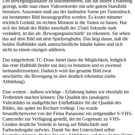
Um Bewegungsabläufe zu dokumentieren, das hat unsere Erfahrung
gezeigt, sollte man einen Videorekorder mit sehr gutem Standbild
benutzen. Ansonsten muß aus der laufenden Szene per Tastendruck
ein bestimmtes Bild herausgegriffen werden. Es kostet mitunter
reichlich Geduld, im rechten Moment in die Tasten zu hauen. Hat
sich der Inhalt des Bildes innerhalb der 25stel Sekunde stark
verändert, ist das als ,Bewegungsunschärfe’ zu erkennen. Sie sehen
das auf dem Bild mit dem Spielzeughuhn. Das liegt daran, daß die
beiden Halbbilder stark unterschiedliche Inhalte haben und sich
nicht zu einem einzigen addieren.
Das mitgelieferte TC-Draw bietet dann die Möglichkeit, lediglich
das erste Halbbild (leider nur das) zu benutzen und es zweimal
ineinanderzusetzen. Dadurch wird das gesamte Bild zwar
unschärfer, die Bewegung ist aber deutlich erkennbar (siehe
Abbildung).
Eine weitere - äußerst wichtige - Erfahrung haben wir ebenfalls im
Testbetrieb machen können: Die Qualität des (analogen)
Videobildes ist maßgeblicher Einflußfaktor für die Qualität des
Bildes, das später im Rechner vorliegt. Uns wurde
freundlicherweise von der Firma Panasonic ein zeitgemäßer S-VHS-
Camcorder zur Verfügung gestellt, der im Gegensatz zu VHS-
Geräten deutliche Vorteile in bezug auf Bildschärfe und
Farbwiedergabe aufwies. Damit Sie den Unterschied selbst