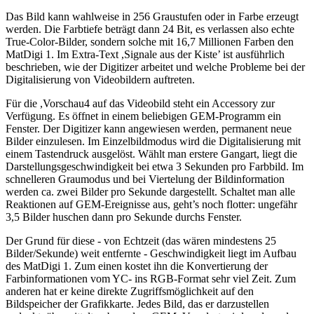
Das Bild kann wahlweise in 256 Graustufen oder in Farbe erzeugt
werden. Die Farbtiefe beträgt dann 24 Bit, es verlassen also echte
True-Color-Bilder, sondern solche mit 16,7 Millionen Farben den
MatDigi 1. Im Extra-Text ,Signale aus der Kiste’ ist ausführlich
beschrieben, wie der Digitizer arbeitet und welche Probleme bei der
Digitalisierung von Videobildern auftreten.
Für die ,Vorschau4 auf das Videobild steht ein Accessory zur
Verfügung. Es öffnet in einem beliebigen GEM-Programm ein
Fenster. Der Digitizer kann angewiesen werden, permanent neue
Bilder einzulesen. Im Einzelbildmodus wird die Digitalisierung mit
einem Tastendruck ausgelöst. Wählt man erstere Gangart, liegt die
Darstellungsgeschwindigkeit bei etwa 3 Sekunden pro Farbbild. Im
schnelleren Graumodus und bei Viertelung der Bildinformation
werden ca. zwei Bilder pro Sekunde dargestellt. Schaltet man alle
Reaktionen auf GEM-Ereignisse aus, geht’s noch flotter: ungefähr
3,5 Bilder huschen dann pro Sekunde durchs Fenster.
Der Grund für diese - von Echtzeit (das wären mindestens 25
Bilder/Sekunde) weit entfernte - Geschwindigkeit liegt im Aufbau
des MatDigi 1. Zum einen kostet ihn die Konvertierung der
Farbinformationen vom YC- ins RGB-Format sehr viel Zeit. Zum
anderen hat er keine direkte Zugriffsmöglichkeit auf den
Bildspeicher der Grafikkarte. Jedes Bild, das er darzustellen