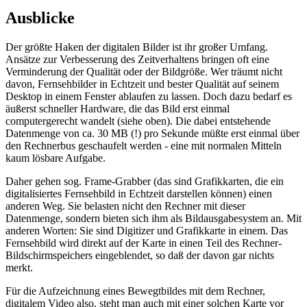
Ausblicke
Der größte Haken der digitalen Bilder ist ihr großer Umfang.
Ansätze zur Verbesserung des Zeitverhaltens bringen oft eine
Verminderung der Qualität oder der Bildgröße. Wer träumt nicht
davon, Fernsehbilder in Echtzeit und bester Qualität auf seinem
Desktop in einem Fenster ablaufen zu lassen. Doch dazu bedarf es
äußerst schneller Hardware, die das Bild erst einmal
computergerecht wandelt (siehe oben). Die dabei entstehende
Datenmenge von ca. 30 MB (!) pro Sekunde müßte erst einmal über
den Rechnerbus geschaufelt werden - eine mit normalen Mitteln
kaum lösbare Aufgabe.
Daher gehen sog. Frame-Grabber (das sind Grafikkarten, die ein
digitalisiertes Fernsehbild in Echtzeit darstellen können) einen
anderen Weg. Sie belasten nicht den Rechner mit dieser
Datenmenge, sondern bieten sich ihm als Bildausgabesystem an. Mit
anderen Worten: Sie sind Digitizer und Grafikkarte in einem. Das
Fernsehbild wird direkt auf der Karte in einen Teil des Rechner-
Bildschirmspeichers eingeblendet, so daß der davon gar nichts
merkt.
Für die Aufzeichnung eines Bewegtbildes mit dem Rechner,
digitalem Video also, steht man auch mit einer solchen Karte vor