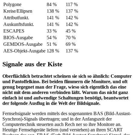
Polygone
84 %
117 %
Kreise/Ellipsen
138 %
137 %
Attributfunkt.
141 %
142 %
Auskunftsfunkt.
141 %
142 %
ESCAPES
33 %
45 %
BIOS-Ausgabe
54 %
70 %
GEMDOS-Ausgabe
51 %
69 %
AES-Objekt-Ausgabe
128 %
137 %
Signale aus der Kiste
Oberflächlich betrachtet scheinen sie sich so ähnlich: Computer
und Pantoffelkino. Bei beiden flimmern die Monitore, und oft
genug begegnet man der Frage, wieso sich eigentlich das eine
nicht mit dem anderen verbinden läßt. Warum das nicht ganz
einfach ist und aufwendige Schaltungen benötigt, beantwortet
der folgende Ausflug in die Welt der Bildsignale.
Fernsehsignale werden mittels des sogenannten BAS (Bild-Austast-
Synchron)-Signals übertragen; und in der Anfangszeit der
Computertechnik steuerten auch Rech ner so ihre Monitore an.
Heutige Fernsehgeräte liefern (und verstehen) an ihren SCART