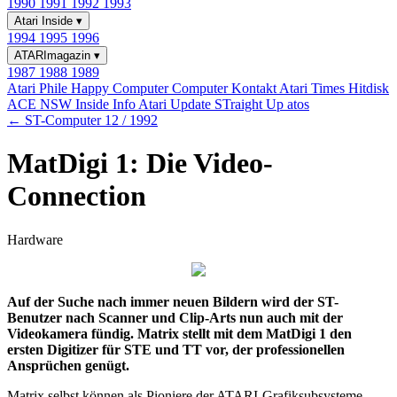
1990
1991
1992
1993
Atari Inside
▾
1994
1995
1996
ATARImagazin
▾
1987
1988
1989
Atari Phile
Happy Computer
Computer Kontakt
Atari Times
Hitdisk
ACE NSW Inside Info
Atari Update
STraight Up
atos
← ST-Computer 12 / 1992
MatDigi 1: Die Video-
Connection
Hardware
Auf der Suche nach immer neuen Bildern wird der ST-
Benutzer nach Scanner und Clip-Arts nun auch mit der
Videokamera fündig. Matrix stellt mit dem MatDigi 1 den
ersten Digitizer für STE und TT vor, der professionellen
Ansprüchen genügt.
Matrix selbst können als Pioniere der ATARI-Grafiksubsysteme