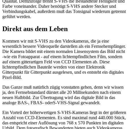
Qualität. Demzufolge trennt S-VHS die Bestandteile Helligkeit und
Farbe voneinander. Daher benötigt S-VHS andere Stecker und
Verbindungskabel, außerdem muß das Tonsignal wiederum getrennt
geführt werden.
Direkt aus dem Leben
Kommen wir mit S-VHS zu den Videokameras, die ja eine
wesentlich bessere Videoquelle darstellen als ein Fernsehempfänger.
Die Kamera bildet mit einem normalen Linsensystem das Bild nicht
-wie ein Fotoapparat - auf einem lichtempfindlichen Film, sondern
auf einem gitterartigen Feld von CCD Elementen ab. Diese
lichtempfindlichen Bauteile werden von einer Elektronik
Gitterpunkt für Gitterpunkt ausgelesen, und es entsteht ein digitales
Pixel-Bild.
Das Ganze muß natürlich zügig vonstatten gehen, denn wir wissen
ja, den Fernsehstandard dürstet alle 20 Millisekunden nach einem
neuen Halbbild. Zur Übertragung wird das digitale Bild in das
analoge BAS-, FBAS- oderS-VHS-Signal gewandelt.
Ein Vorteil der höherwertigen S-VHS-Kameras liegt in der größeren
Anzahl von CCD-Elementen. Es sind maximal rund 440.000 Stück,
das entspricht einer Auflösung von 768 x 570 Punkten im digitalen
Urbild. Dem fotografisch Bewanderten bieten auch Videokameras