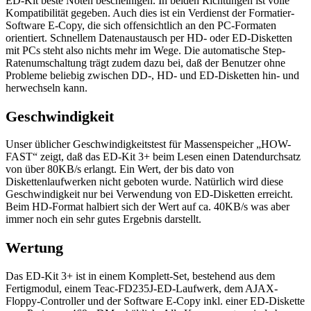
ED-Kit beste Noten bescheinigen. In beiden Richtungen ist volle
Kompatibilität gegeben. Auch dies ist ein Verdienst der Formatier-
Software E-Copy, die sich offensichtlich an den PC-Formaten
orientiert. Schnellem Datenaustausch per HD- oder ED-Disketten
mit PCs steht also nichts mehr im Wege. Die automatische Step-
Ratenumschaltung trägt zudem dazu bei, daß der Benutzer ohne
Probleme beliebig zwischen DD-, HD- und ED-Disketten hin- und
herwechseln kann.
Geschwindigkeit
Unser üblicher Geschwindigkeitstest für Massenspeicher „HOW-
FAST“ zeigt, daß das ED-Kit 3+ beim Lesen einen Datendurchsatz
von über 80KB/s erlangt. Ein Wert, der bis dato von
Diskettenlaufwerken nicht geboten wurde. Natürlich wird diese
Geschwindigkeit nur bei Verwendung von ED-Disketten erreicht.
Beim HD-Format halbiert sich der Wert auf ca. 40KB/s was aber
immer noch ein sehr gutes Ergebnis darstellt.
Wertung
Das ED-Kit 3+ ist in einem Komplett-Set, bestehend aus dem
Fertigmodul, einem Teac-FD235J-ED-Laufwerk, dem AJAX-
Floppy-Controller und der Software E-Copy inkl. einer ED-Diskette