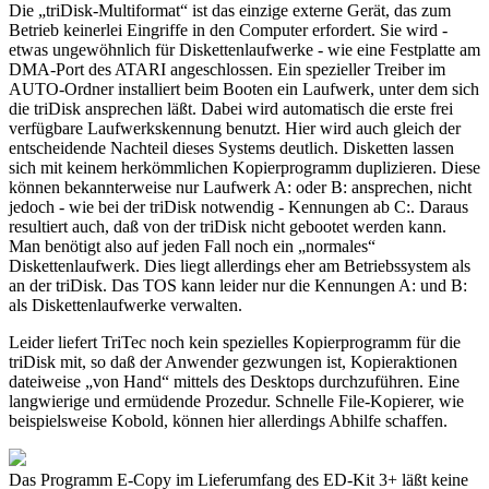
Die „triDisk-Multiformat“ ist das einzige externe Gerät, das zum
Betrieb keinerlei Eingriffe in den Computer erfordert. Sie wird -
etwas ungewöhnlich für Diskettenlaufwerke - wie eine Festplatte am
DMA-Port des ATARI angeschlossen. Ein spezieller Treiber im
AUTO-Ordner installiert beim Booten ein Laufwerk, unter dem sich
die triDisk ansprechen läßt. Dabei wird automatisch die erste frei
verfügbare Laufwerkskennung benutzt. Hier wird auch gleich der
entscheidende Nachteil dieses Systems deutlich. Disketten lassen
sich mit keinem herkömmlichen Kopierprogramm duplizieren. Diese
können bekannterweise nur Laufwerk A: oder B: ansprechen, nicht
jedoch - wie bei der triDisk notwendig - Kennungen ab C:. Daraus
resultiert auch, daß von der triDisk nicht gebootet werden kann.
Man benötigt also auf jeden Fall noch ein „normales“
Diskettenlaufwerk. Dies liegt allerdings eher am Betriebssystem als
an der triDisk. Das TOS kann leider nur die Kennungen A: und B:
als Diskettenlaufwerke verwalten.
Leider liefert TriTec noch kein spezielles Kopierprogramm für die
triDisk mit, so daß der Anwender gezwungen ist, Kopieraktionen
dateiweise „von Hand“ mittels des Desktops durchzuführen. Eine
langwierige und ermüdende Prozedur. Schnelle File-Kopierer, wie
beispielsweise Kobold, können hier allerdings Abhilfe schaffen.
Das Programm E-Copy im Lieferumfang des ED-Kit 3+ läßt keine