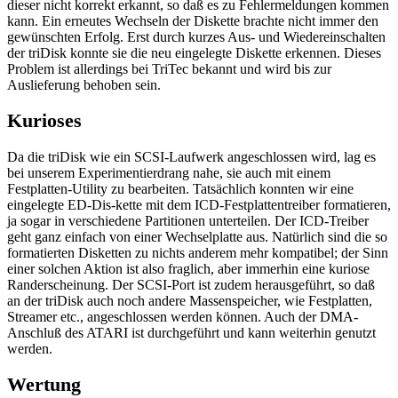
dieser nicht korrekt erkannt, so daß es zu Fehlermeldungen kommen
kann. Ein erneutes Wechseln der Diskette brachte nicht immer den
gewünschten Erfolg. Erst durch kurzes Aus- und Wiedereinschalten
der triDisk konnte sie die neu eingelegte Diskette erkennen. Dieses
Problem ist allerdings bei TriTec bekannt und wird bis zur
Auslieferung behoben sein.
Kurioses
Da die triDisk wie ein SCSI-Laufwerk angeschlossen wird, lag es
bei unserem Experimentierdrang nahe, sie auch mit einem
Festplatten-Utility zu bearbeiten. Tatsächlich konnten wir eine
eingelegte ED-Dis-kette mit dem ICD-Festplattentreiber formatieren,
ja sogar in verschiedene Partitionen unterteilen. Der ICD-Treiber
geht ganz einfach von einer Wechselplatte aus. Natürlich sind die so
formatierten Disketten zu nichts anderem mehr kompatibel; der Sinn
einer solchen Aktion ist also fraglich, aber immerhin eine kuriose
Randerscheinung. Der SCSI-Port ist zudem herausgeführt, so daß
an der triDisk auch noch andere Massenspeicher, wie Festplatten,
Streamer etc., angeschlossen werden können. Auch der DMA-
Anschluß des ATARI ist durchgeführt und kann weiterhin genutzt
werden.
Wertung