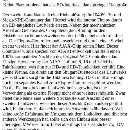
Keine Platzprobleme hat das ED-Interface, dank geringer Baugröße
Der zweite Kandidat stellt eine Einbaulösung für 1040ST/E- und
Mega-ST/E-Computer dar. Hierbei wird die interne Floppy durch
ein ED-taugliches Laufwerk ersetzt. Neben der mechanischen
Arbeit am Gehäuse des Computers (die Öffnung für den
Diskettenschacht muß erweitert werden) fällt dabei auch Lötarbeit
an. Der Floppy-Controller muß ausgelötet und durch einen Sockel
ersetzt werden. Hier findet der AJAX-Chip seinen Platz. Dieser
Controller wurde speziell von ATARI entwickelt und stellt einen
100%-kompatiblen Nachbau des Original-WD-Controllers dar.
Einzige Erweiterung: der AJAX läuft mit 8, 16 und 32 MHz
Taktfrequenz, was ihm zur HD- und ED-Tauglichkeit verhilft. Eine
kleine Platine, die direkt auf den Shugart-Busstecker des Laufwerks
gesteckt wird, sorgt für die Taktumschaltung. Dazu muß allerdings
noch ein separates Kabel zum Floppy-Controller geführt werden.
Da die Platine direkt am Laufwerk befestigt wird, ist eine
Verwendung als externe Floppy nicht ohne weiteres möglich. Zwar
bietet die Platine eine weitere Steckleiste zum Anschluß eines
zweiten Laufwerks, wie aber dieser Anschluß nach außen geführt
wird, bleibt dem Einfallsreichtum des Anwenders überlassen. Wer
keine große Erfahrung im Umgang mit dem Lötkolben und diversen
anderen Werkzeugen hat, sollte sich den Einbau also besser
überlegen. MW-electronic bietet allerdings für zusätzliche 75,- DM
einen Einbauservice an.