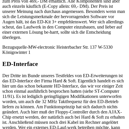
zum Preis von 469,- DM erhältlich. Alle Komponenten sind aber
auch einzeln käuflich (E-Copy allein: 69,- DM). Der Preis ist
unserer Meinung nach durchaus angemessen. Besonders wenn man
sich die Leistungsmerkmale der hervorragenden Software vor
Augen hält, ist das ED-Kit 3+ empfehlenswert. Wer sich allerdings
scheut, das Laufwerk in den Computer einzubauen, und lieber auf
einer externen Lösung be-harrt, sollte sich die Entscheidung
überlegen.
Bezugsquelle-MW-electronic Heisterbacher Str. 137 W-5330
Königswinter 1
ED-Interface
Der Dritte im Bunde unseres Testfeldes von ED-Erweiterungen ist
das ED-Interface der Firma Hard & Soft. Eigentlich handelt es sich
hier um das schon bekannte HD-Interface, das wir vor einiger Zeit
schon einmal ausführlich besprochen hatten (siehe ST-Computer
11/91). Es ist lediglich geringfügigen Modifikationen unterworfen
worden, um auch die 32 MHz Taktfrequenz für den ED-Betrieb
liefern zu können. Am Funktionsprinzip hat sich dadurch nichts
geändert. Auch hier muß der Floppy-Controller durch den AJAX-
Chip ersetzt werden, der natürlich auch bei Hard & Soft zu erhalten
ist. Anschließend müssen noch drei Kabel im Rechner angelötet
werden. Wer ein externes ED-Lauf-werk betreiben möchte, kann