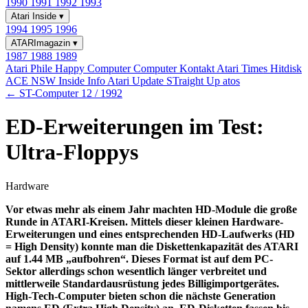
1990
1991
1992
1993
Atari Inside
▾
1994
1995
1996
ATARImagazin
▾
1987
1988
1989
Atari Phile
Happy Computer
Computer Kontakt
Atari Times
Hitdisk
ACE NSW Inside Info
Atari Update
STraight Up
atos
← ST-Computer 12 / 1992
ED-Erweiterungen im Test:
Ultra-Floppys
Hardware
Vor etwas mehr als einem Jahr machten HD-Module die große
Runde in ATARI-Kreisen. Mittels dieser kleinen Hardware-
Erweiterungen und eines entsprechenden HD-Laufwerks (HD
= High Density) konnte man die Diskettenkapazität des ATARI
auf 1.44 MB „aufbohren“. Dieses Format ist auf dem PC-
Sektor allerdings schon wesentlich länger verbreitet und
mittlerweile Standardausrüstung jedes Billigimportgerätes.
High-Tech-Computer bieten schon die nächste Generation