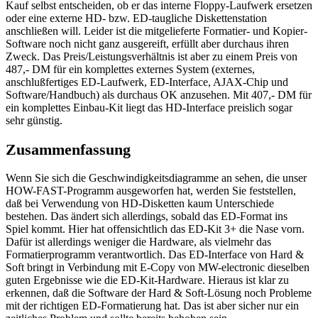
Kauf selbst entscheiden, ob er das interne Floppy-Laufwerk ersetzen
oder eine externe HD- bzw. ED-taugliche Diskettenstation
anschließen will. Leider ist die mitgelieferte Formatier- und Kopier-
Software noch nicht ganz ausgereift, erfüllt aber durchaus ihren
Zweck. Das Preis/Leistungsverhältnis ist aber zu einem Preis von
487,- DM für ein komplettes externes System (externes,
anschlußfertiges ED-Laufwerk, ED-Interface, AJAX-Chip und
Software/Handbuch) als durchaus OK anzusehen. Mit 407,- DM für
ein komplettes Einbau-Kit liegt das HD-Interface preislich sogar
sehr günstig.
Zusammenfassung
Wenn Sie sich die Geschwindigkeitsdiagramme an sehen, die unser
HOW-FAST-Programm ausgeworfen hat, werden Sie feststellen,
daß bei Verwendung von HD-Disketten kaum Unterschiede
bestehen. Das ändert sich allerdings, sobald das ED-Format ins
Spiel kommt. Hier hat offensichtlich das ED-Kit 3+ die Nase vorn.
Dafür ist allerdings weniger die Hardware, als vielmehr das
Formatierprogramm verantwortlich. Das ED-Interface von Hard &
Soft bringt in Verbindung mit E-Copy von MW-electronic dieselben
guten Ergebnisse wie die ED-Kit-Hardware. Hieraus ist klar zu
erkennen, daß die Software der Hard & Soft-Lösung noch Probleme
mit der richtigen ED-Formatierung hat. Das ist aber sicher nur ein