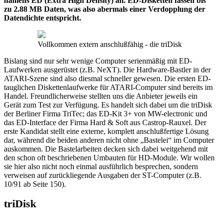
namens ED (Extra High Density) an. ED-Disketten fassen bis
zu 2.88 MB Daten, was also abermals einer Verdopplung der
Datendichte entspricht.
Vollkommen extern anschlußfähig - die triDisk
Bislang sind nur sehr wenige Computer serienmäßig mit ED-
Laufwerken ausgerüstet (z.B. NeXT). Die Hardware-Bastler in der
ATARI-Szene sind also diesmal schneller gewesen. Die ersten ED-
tauglichen Diskettenlaufwerke für ATARI-Computer sind bereits im
Handel. Freundlicherweise stellten uns die Anbieter jeweils ein
Gerät zum Test zur Verfügung. Es handelt sich dabei um die triDisk
der Berliner Firma TriTec; das ED-Kit 3+ von MW-electronic und
das ED-Interface der Firma Hard & Soft aus Castrop-Rauxel. Der
erste Kandidat stellt eine externe, komplett anschlußfertige Lösung
dar, während die beiden anderen nicht ohne „Bastelei“ im Computer
auskommen. Die Bastelarbeiten decken sich dabei weitgehend mit
den schon oft beschriebenen Umbauten für HD-Module. Wir wollen
sie hier also nicht noch einmal ausführlich besprechen, sondern
verweisen auf zurückliegende Ausgaben der ST-Computer (z.B.
10/91 ab Seite 150).
triDisk