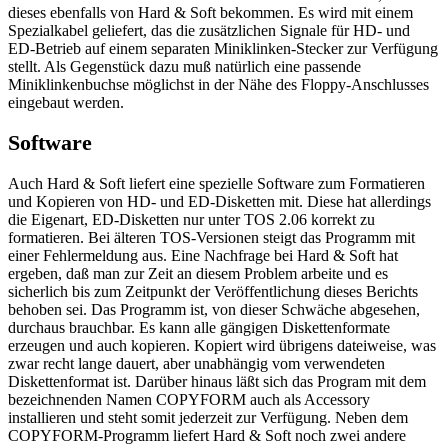
dieses ebenfalls von Hard & Soft bekommen. Es wird mit einem
Spezialkabel geliefert, das die zusätzlichen Signale für HD- und
ED-Betrieb auf einem separaten Miniklinken-Stecker zur Verfügung
stellt. Als Gegenstück dazu muß natürlich eine passende
Miniklinkenbuchse möglichst in der Nähe des Floppy-Anschlusses
eingebaut werden.
Software
Auch Hard & Soft liefert eine spezielle Software zum Formatieren
und Kopieren von HD- und ED-Disketten mit. Diese hat allerdings
die Eigenart, ED-Disketten nur unter TOS 2.06 korrekt zu
formatieren. Bei älteren TOS-Versionen steigt das Programm mit
einer Fehlermeldung aus. Eine Nachfrage bei Hard & Soft hat
ergeben, daß man zur Zeit an diesem Problem arbeite und es
sicherlich bis zum Zeitpunkt der Veröffentlichung dieses Berichts
behoben sei. Das Programm ist, von dieser Schwäche abgesehen,
durchaus brauchbar. Es kann alle gängigen Diskettenformate
erzeugen und auch kopieren. Kopiert wird übrigens dateiweise, was
zwar recht lange dauert, aber unabhängig vom verwendeten
Diskettenformat ist. Darüber hinaus läßt sich das Program mit dem
bezeichnenden Namen COPYFORM auch als Accessory
installieren und steht somit jederzeit zur Verfügung. Neben dem
COPYFORM-Programm liefert Hard & Soft noch zwei andere