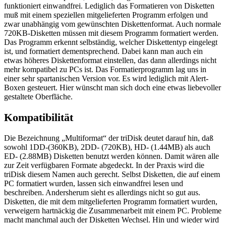
funktioniert einwandfrei. Lediglich das Formatieren von Disketten
muß mit einem speziellen mitgelieferten Programm erfolgen und
zwar unabhängig vom gewünschten Diskettenformat. Auch normale
720KB-Disketten müssen mit diesem Programm formatiert werden.
Das Programm erkennt selbständig, welcher Diskettentyp eingelegt
ist, und formatiert dementsprechend. Dabei kann man auch ein
etwas höheres Diskettenformat einstellen, das dann allerdings nicht
mehr kompatibel zu PCs ist. Das Formatierprogramm lag uns in
einer sehr spartanischen Version vor. Es wird lediglich mit Alert-
Boxen gesteuert. Hier wünscht man sich doch eine etwas liebevoller
gestaltete Oberfläche.
Kompatibilität
Die Bezeichnung „Multiformat“ der triDisk deutet darauf hin, daß
sowohl 1DD-(360KB), 2DD- (720KB), HD- (1.44MB) als auch
ED- (2.88MB) Disketten benutzt werden können. Damit wären alle
zur Zeit verfügbaren Formate abgedeckt. In der Praxis wird die
triDisk diesem Namen auch gerecht. Selbst Disketten, die auf einem
PC formatiert wurden, lassen sich einwandfrei lesen und
beschreiben. Andersherum sieht es allerdings nicht so gut aus.
Disketten, die mit dem mitgelieferten Programm formatiert wurden,
verweigern hartnäckig die Zusammenarbeit mit einem PC. Probleme
macht manchmal auch der Disketten Wechsel. Hin und wieder wird