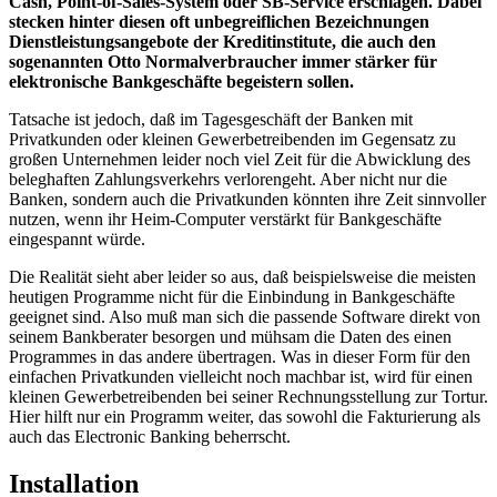
Cash, Point-of-Sales-System oder SB-Service erschlagen. Dabei
stecken hinter diesen oft unbegreiflichen Bezeichnungen
Dienstleistungsangebote der Kreditinstitute, die auch den
sogenannten Otto Normalverbraucher immer stärker für
elektronische Bankgeschäfte begeistern sollen.
Tatsache ist jedoch, daß im Tagesgeschäft der Banken mit
Privatkunden oder kleinen Gewerbetreibenden im Gegensatz zu
großen Unternehmen leider noch viel Zeit für die Abwicklung des
beleghaften Zahlungsverkehrs verlorengeht. Aber nicht nur die
Banken, sondern auch die Privatkunden könnten ihre Zeit sinnvoller
nutzen, wenn ihr Heim-Computer verstärkt für Bankgeschäfte
eingespannt würde.
Die Realität sieht aber leider so aus, daß beispielsweise die meisten
heutigen Programme nicht für die Einbindung in Bankgeschäfte
geeignet sind. Also muß man sich die passende Software direkt von
seinem Bankberater besorgen und mühsam die Daten des einen
Programmes in das andere übertragen. Was in dieser Form für den
einfachen Privatkunden vielleicht noch machbar ist, wird für einen
kleinen Gewerbetreibenden bei seiner Rechnungsstellung zur Tortur.
Hier hilft nur ein Programm weiter, das sowohl die Fakturierung als
auch das Electronic Banking beherrscht.
Installation