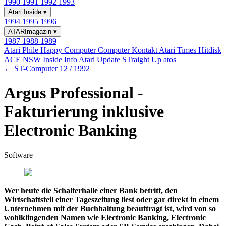
1990
1991
1992
1993
Atari Inside
▾
1994
1995
1996
ATARImagazin
▾
1987
1988
1989
Atari Phile
Happy Computer
Computer Kontakt
Atari Times
Hitdisk
ACE NSW Inside Info
Atari Update
STraight Up
atos
← ST-Computer 12 / 1992
Argus Professional -
Fakturierung inklusive
Electronic Banking
Software
Wer heute die Schalterhalle einer Bank betritt, den
Wirtschaftsteil einer Tageszeitung liest oder gar direkt in einem
Unternehmen mit der Buchhaltung beauftragt ist, wird von so
wohlklingenden Namen wie Electronic Banking, Electronic