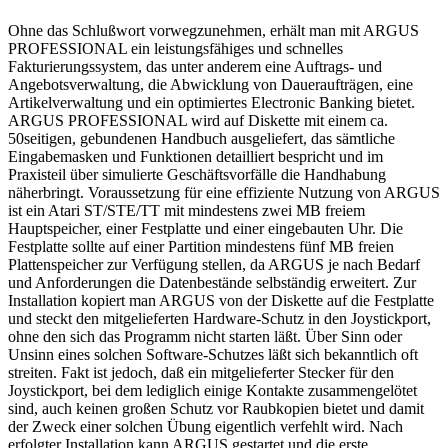
Ohne das Schlußwort vorwegzunehmen, erhält man mit ARGUS
PROFESSIONAL ein leistungsfähiges und schnelles
Fakturierungssystem, das unter anderem eine Auftrags- und
Angebotsverwaltung, die Abwicklung von Daueraufträgen, eine
Artikelverwaltung und ein optimiertes Electronic Banking bietet.
ARGUS PROFESSIONAL wird auf Diskette mit einem ca.
50seitigen, gebundenen Handbuch ausgeliefert, das sämtliche
Eingabemasken und Funktionen detailliert bespricht und im
Praxisteil über simulierte Geschäftsvorfälle die Handhabung
näherbringt. Voraussetzung für eine effiziente Nutzung von ARGUS
ist ein Atari ST/STE/TT mit mindestens zwei MB freiem
Hauptspeicher, einer Festplatte und einer eingebauten Uhr. Die
Festplatte sollte auf einer Partition mindestens fünf MB freien
Plattenspeicher zur Verfügung stellen, da ARGUS je nach Bedarf
und Anforderungen die Datenbestände selbständig erweitert. Zur
Installation kopiert man ARGUS von der Diskette auf die Festplatte
und steckt den mitgelieferten Hardware-Schutz in den Joystickport,
ohne den sich das Programm nicht starten läßt. Über Sinn oder
Unsinn eines solchen Software-Schutzes läßt sich bekanntlich oft
streiten. Fakt ist jedoch, daß ein mitgelieferter Stecker für den
Joystickport, bei dem lediglich einige Kontakte zusammengelötet
sind, auch keinen großen Schutz vor Raubkopien bietet und damit
der Zweck einer solchen Übung eigentlich verfehlt wird. Nach
erfolgter Installation kann ARGUS gestartet und die erste