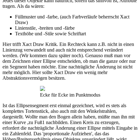
Jedes dieser Objekte kann natürlich, sofern das sinnvoll ist, Attribute
tragen. Als da wären:
Füllmuster und -farbe, (auch Farbverläufe beherrscht Xact
Draw)
Linienstile, -breiten und -färbe
Texthöhe und -Stile sowie Schriftart
Hier trifft Xact Draw Kritik. Ein Rechteck kann z.B. nicht in einen
Linienzug verwandelt und auch nicht entsprechend verändert
werden. (Wir kommen dazu später noch). Genauso muß man vor
dem Zeichnen einer Ellipse entscheiden, ob man die ganze oder nur
ein Segment haben möchte. Eine nachträgliche Änderung ist nicht
mehr möglich. Hier sollte Xact Draw ein wenig mehr
Abstraktionsvermögen besitzen.
Ecke für Ecke im Punktmodus
Ist das Ellipsensegment erst einmal gezeichnet, wird es stets als
komplettes Tortenstück, also auch mit den Winkelstrahlen,
dargestellt. Wollte man den Bogen allein haben, müßte man ihn mit
einer Kurve ,zu Fuß1 nachbilden. Einen Kreis zu erzeugen,
erfordert die nachträgliche Änderung einer Ellipse mittels Eingabe in
ein Zahlenfeld. Das 'proportionale Aufziehen', das das
Höhen/Breitenverhältnis eines Objektes unverändert läßt, wirkt