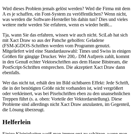
Wird dieses Problem jemals gelöst werden? Wird die Firma mit dem
A es je schaffen, ein Font-System zu veröffentlichen? Wenn nicht,
was werden die Software-Hersteller bis dahin tun? Dies und vieles
weitere mehr werden Sie erfahren, wenn es wieder heißt...
Tja, wann Sie das erfahren, wissen wir auch nicht. SciLab hat sich
mit Xact Draw so aus der Patsche geholfen: Geladene
(FSM-)GDOS-Schriften werden vom Programm genutzt.
Mitgeliefert wird eine Standardauswahl: Times und Swiss in einigen
Größen für gängige Drucker. Wer 200,- DM Aufpreis zahlt, kommt
in den Genuß echter Vektorschriften aus dem Hause Bitstream, die
PostScript-Schriften entsprechen. Die akzeptiert Xact Draw dann
ebenfalls.
Wer das nicht tut, erhält den im Bild sichtbaren Effekt: Jede Schrift,
die in der benötigten Größe nicht vorhanden ist, wird vergrößert
oder verkleinert, was bei Pixelschriften eben zu den unansehnlichen
Treppen führt (s. a. oben: Vorteile der Vektordarstellung). Diese
Probleme sind allerdings nicht Xact Draw anzulasten, im Gegenteil,
die Lösung überzeugt.
Helferlein
Einige Kleinigkeiten weiß man immer erst zu schätzen, wenn man