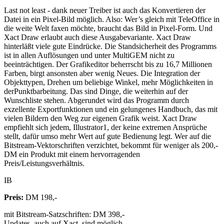
Last not least - dank neuer Treiber ist auch das Konvertieren der
Datei in ein Pixel-Bild möglich. Also: Wer’s gleich mit TeleOffice in
die weite Welt faxen möchte, braucht das Bild in Pixel-Form. Und
Xact Draw erlaubt auch diese Ausgabevariante. Xact Draw
hinterläßt viele gute Eindrücke. Die Standsicherheit des Programms
ist in allen Auflösungen und unter MultiGEM nicht zu
beeinträchtigen. Der Grafikeditor beherrscht bis zu 16,7 Millionen
Farben, birgt ansonsten aber wenig Neues. Die Integration der
Objekttypen, Drehen um beliebige Winkel, mehr Möglichkeiten in
derPunktbarbeitung. Das sind Dinge, die weiterhin auf der
Wunschliste stehen. Abgerundet wird das Programm durch
exzellente Exportfunktionen und ein gelungenes Handbuch, das mit
vielen Bildern den Weg zur eigenen Grafik weist. Xact Draw
empfiehlt sich jedem, Illustrator1, der keine extremen Ansprüche
stellt, dafür umso mehr Wert auf gute Bedienung legt. Wer auf die
Bitstream-Vektorschriften verzichtet, bekommt für weniger als 200,-
DM ein Produkt mit einem hervorragenden
Preis/Leistungsverhältnis.
IB
Preis:
DM 198,-
mit Bitstream-Satzschriften: DM 398,-
Updates, auch auf Xact, sind möglich.