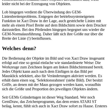
leider nicht bei der Erzeugung von Objekten.
Lob hingegen verdient die Überwindung des GEM-
Linienbreitenproblems. Entgegen der betriebssystemeigenen
Funktion ist Xact Draw in der Lage, auch gestrichelte Linien mit
mehr als einem Pixel Breite auf dem Bildschirm sowie dem Drucker
darzustellen. Bei den Pfeilenden hingegen begegnet uns wieder die
GEM-Normalausführung. Daher läßt sich ihre Größe nur über die
Breite der Linie (!) beeinflussen.
Welches denn?
Die Bedienung der Objekte im Bild und von Xact Draw insgesamt
erfolgt auf eine so genial einfache wie standardisierte Weise: Die
Werkzeuge zum Zeichnen liegen am linken Bildschirmrand bereit.
Jedes Objekt kann auch nach dem Einfügen in das Bild per
Mausklick selektiert, also für Veränderungen aktiviert werden. Es
erhält dann einen sog. 'Selektionsrahmen' (siehe Bild). Der besitzt
Griffe, an denen mit der Maus gezogen werden kann, woraufhin
sich die Größe und Proportion des jeweiligen Objektes ändern.
Seit GEMs Gründertagen ist dieser Weg Standard. Wer noch
GemDraw, das Zeichenprogramm, das dem ersten ATARI ST
beilag, kennt, fühlt sich auch in Xact Draw sofort zu Hause. Ersteres