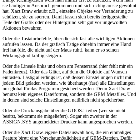
sie häufiger in Anspruch genommen und sich richtig an sie gewöhnt
hat. Xact Draw erlaubt z.B., einzelne Objekte vor Veränderung zu
schützen, sie zu sperren. Damit lassen sich bereits fertiggestellte
Teile der Grafik oder der Hintergrund sehr gut vor ungewollten
Aktionen bewahren
Oder die Tastaturbefehle, über die sich fast alle wichtigen Aktionen
aufrufen lassen. Da der grafisch Tätige ohnehin immer eine Hand
frei hat (die, die nicht auf der Maus ruht), kann er so seinen
Wirkungsgrad kräftig steigern.
Oder die Lineale links und oben am Fensterrand (hier fehlt mir ein
Fadenkreuz). Oder das Gitter, auf dem die Objekte auf Wunsch
einrasten. Lästig allerdings ist, daß dessen Einstellungen nicht mit
jedem Bild geladen werden, wie überhaupt (fast) alle Einstellungen
nur global für das Programm gesichert werden. Denn Xact Draw
benutzt kein eigenes Dateiformat, sondern die GEM-Metafiles. Und
in denen sind solche Einstellungen natürlich nicht speicherbar.
Oder die Druckausgabe über die GDOS-Treiber (wer sie nicht
besitzt, bekommt sie mitgeliefert). Sogar ein zweiter in der
ASSIGN.SYS angemeldeter Drucker kann angesprochen werden.
Oder die Xact-Draw-eigene Dateiauswahlbox, die ein einmaliges
Feature birgt: eine Vorschaumöglichkeit auf GEM-Dateien. Dafür