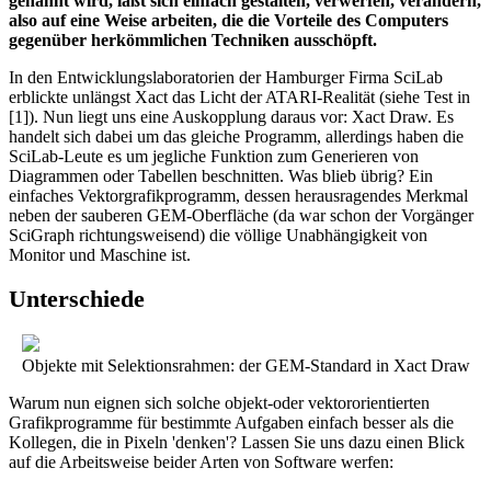
genannt wird, läßt sich einfach gestalten, verwerfen, verändern,
also auf eine Weise arbeiten, die die Vorteile des Computers
gegenüber herkömmlichen Techniken ausschöpft.
In den Entwicklungslaboratorien der Hamburger Firma SciLab
erblickte unlängst Xact das Licht der ATARI-Realität (siehe Test in
[1]). Nun liegt uns eine Auskopplung daraus vor: Xact Draw. Es
handelt sich dabei um das gleiche Programm, allerdings haben die
SciLab-Leute es um jegliche Funktion zum Generieren von
Diagrammen oder Tabellen beschnitten. Was blieb übrig? Ein
einfaches Vektorgrafikprogramm, dessen herausragendes Merkmal
neben der sauberen GEM-Oberfläche (da war schon der Vorgänger
SciGraph richtungsweisend) die völlige Unabhängigkeit von
Monitor und Maschine ist.
Unterschiede
Objekte mit Selektionsrahmen: der GEM-Standard in Xact Draw
Warum nun eignen sich solche objekt-oder vektororientierten
Grafikprogramme für bestimmte Aufgaben einfach besser als die
Kollegen, die in Pixeln 'denken'? Lassen Sie uns dazu einen Blick
auf die Arbeitsweise beider Arten von Software werfen: