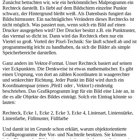
Zunächst betrachten wir, wie ein herkömmliches Malprogramm ein
Rechteck darstellt. Es färbt auf dem Bildschirm einzelne Punkte
schwarz, der Hintergrund bleibt weiß. Als Datenbasis fungiert das
Bildschirmraster. Ein nachträgliches Verändern dieses Rechtecks ist
nicht möglich. Was passiert nun, wenn solch ein Bild auf einen
Drucker ausgegeben wird? Der Drucker besitzt z.B. ein Punktraster,
das viermal so dicht ist. Dann wird das Rechteck eben nur ein
Viertel so groß. Vorteil der Pixel-Technik: Sie läuft schnell ab und ist
programmseitig leicht zu handhaben, da sich die Bilder als simple
Speicherbereiche darstellen.
Ganz anders im Vektor-Format. Unser Rechteck basiert auf seinen
vier Eckpunkten. Die Denkweise ist etwas mathematischer. Es gibt
einen Ursprung, von dort an zählen Koordinaten in waagerechter
und senkrechter Richtung. Jeder Punkt im Bild wird durch ein
Koordinatenpaar (einen ,Pfeil1 oder , Vektor1) eindeutig
beschrieben. Das Grafikprogramm legt für ein Bild eine Liste an, in
die es alle Objekte des Bildes einträgt. Solch ein Eintrag könnte so
lauten:
Rechteck, Ecke 1, Ecke 2, Ecke 3, Ecke 4, Linienart, Linienstärke,
Linienfarbe, Füllmuster, Füllfarbe
Und damit ist im Grunde schon erklärt, warum objektorientierte
Grafikprogramme ihre Vor- und Nachteile besitzen. Sie können