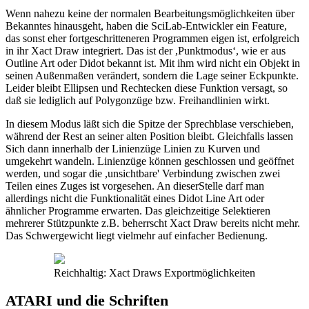
Wenn nahezu keine der normalen Bearbeitungsmöglichkeiten über
Bekanntes hinausgeht, haben die SciLab-Entwickler ein Feature,
das sonst eher fortgeschritteneren Programmen eigen ist, erfolgreich
in ihr Xact Draw integriert. Das ist der ,Punktmodus‘, wie er aus
Outline Art oder Didot bekannt ist. Mit ihm wird nicht ein Objekt in
seinen Außenmaßen verändert, sondern die Lage seiner Eckpunkte.
Leider bleibt Ellipsen und Rechtecken diese Funktion versagt, so
daß sie lediglich auf Polygonzüge bzw. Freihandlinien wirkt.
In diesem Modus läßt sich die Spitze der Sprechblase verschieben,
während der Rest an seiner alten Position bleibt. Gleichfalls lassen
Sich dann innerhalb der Linienzüge Linien zu Kurven und
umgekehrt wandeln. Linienzüge können geschlossen und geöffnet
werden, und sogar die ,unsichtbare' Verbindung zwischen zwei
Teilen eines Zuges ist vorgesehen. An dieserStelle darf man
allerdings nicht die Funktionalität eines Didot Line Art oder
ähnlicher Programme erwarten. Das gleichzeitige Selektieren
mehrerer Stützpunkte z.B. beherrscht Xact Draw bereits nicht mehr.
Das Schwergewicht liegt vielmehr auf einfacher Bedienung.
Reichhaltig: Xact Draws Exportmöglichkeiten
ATARI und die Schriften