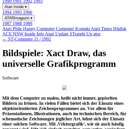
1990
1991
1992
1993
Atari Inside
▾
1994
1995
1996
ATARImagazin
▾
1987
1988
1989
Atari Phile
Happy Computer
Computer Kontakt
Atari Times
Hitdisk
ACE NSW Inside Info
Atari Update
STraight Up
atos
← ST-Computer 11 / 1992
Bildspiele: Xact Draw, das
universelle Grafikprogramm
Software
Mit dem Computer zu malen, heißt nicht immer, gepixelten
Bildern zu frönen. In vielen Fällen bietet sich der Einsatz eines
objektorientierten Zeichenprogrammes an. Vor allem für
Präsentationen, Illustrationen, auch im technischen Bereich, für
schematische Zeichnungen jeglicher Art, lohnt sich der Einsatz
einer solchen Software. Mit ,Vektorgrafik‘, wie sie auch häufig