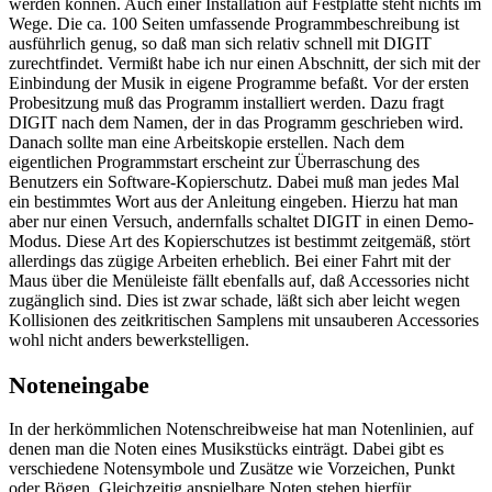
werden können. Auch einer Installation auf Festplatte steht nichts im
Wege. Die ca. 100 Seiten umfassende Programmbeschreibung ist
ausführlich genug, so daß man sich relativ schnell mit DIGIT
zurechtfindet. Vermißt habe ich nur einen Abschnitt, der sich mit der
Einbindung der Musik in eigene Programme befaßt. Vor der ersten
Probesitzung muß das Programm installiert werden. Dazu fragt
DIGIT nach dem Namen, der in das Programm geschrieben wird.
Danach sollte man eine Arbeitskopie erstellen. Nach dem
eigentlichen Programmstart erscheint zur Überraschung des
Benutzers ein Software-Kopierschutz. Dabei muß man jedes Mal
ein bestimmtes Wort aus der Anleitung eingeben. Hierzu hat man
aber nur einen Versuch, andernfalls schaltet DIGIT in einen Demo-
Modus. Diese Art des Kopierschutzes ist bestimmt zeitgemäß, stört
allerdings das zügige Arbeiten erheblich. Bei einer Fahrt mit der
Maus über die Menüleiste fällt ebenfalls auf, daß Accessories nicht
zugänglich sind. Dies ist zwar schade, läßt sich aber leicht wegen
Kollisionen des zeitkritischen Samplens mit unsauberen Accessories
wohl nicht anders bewerkstelligen.
Noteneingabe
In der herkömmlichen Notenschreibweise hat man Notenlinien, auf
denen man die Noten eines Musikstücks einträgt. Dabei gibt es
verschiedene Notensymbole und Zusätze wie Vorzeichen, Punkt
oder Bögen. Gleichzeitig anspielbare Noten stehen hierfür