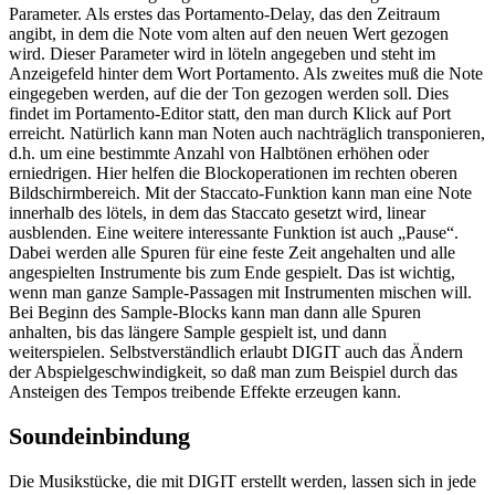
Parameter. Als erstes das Portamento-Delay, das den Zeitraum
angibt, in dem die Note vom alten auf den neuen Wert gezogen
wird. Dieser Parameter wird in löteln angegeben und steht im
Anzeigefeld hinter dem Wort Portamento. Als zweites muß die Note
eingegeben werden, auf die der Ton gezogen werden soll. Dies
findet im Portamento-Editor statt, den man durch Klick auf Port
erreicht. Natürlich kann man Noten auch nachträglich transponieren,
d.h. um eine bestimmte Anzahl von Halbtönen erhöhen oder
erniedrigen. Hier helfen die Blockoperationen im rechten oberen
Bildschirmbereich. Mit der Staccato-Funktion kann man eine Note
innerhalb des lötels, in dem das Staccato gesetzt wird, linear
ausblenden. Eine weitere interessante Funktion ist auch „Pause“.
Dabei werden alle Spuren für eine feste Zeit angehalten und alle
angespielten Instrumente bis zum Ende gespielt. Das ist wichtig,
wenn man ganze Sample-Passagen mit Instrumenten mischen will.
Bei Beginn des Sample-Blocks kann man dann alle Spuren
anhalten, bis das längere Sample gespielt ist, und dann
weiterspielen. Selbstverständlich erlaubt DIGIT auch das Ändern
der Abspielgeschwindigkeit, so daß man zum Beispiel durch das
Ansteigen des Tempos treibende Effekte erzeugen kann.
Soundeinbindung
Die Musikstücke, die mit DIGIT erstellt werden, lassen sich in jede