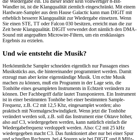
die Wiedergabe ein. Da dieser leider kein vollwertiger 8-Bit-
Wandler ist, ist die Klangqualität ziemlich eingeschränkt. Mit einem
Hardware-Sampler aus dem Hause Galactic kann man DIGIT mit
erheblich besserer Klangqualität zur Wiedergabe einsetzen. Wenn
Sie einen STE, TT oder Falcon 030 besitzen, erreicht man die zur
Zeit beste Klangqualität. DIGIT verwendet dort nämlich den DMA-
Sound mit angepaßten Microwire-Filtern, um ein erstklassiges
Ergebnis zu erzielen.
Und wie entsteht die Musik?
Herkömmliche Sampler schneiden eigentlich nur Passagen eines
Musikstücks aus, die hintereinander programmiert werden. Damit
erzeugt man aber keine eigenständige Musik. Um echte Musik
machen zu können, muß ein Programm in der Lage sein, die
Tonhöhe eines gesampleten Instruments in Echtzeit verändern zu
können. Der Fachbegriff dafür lautet Transponieren. Ein Instrument
ist in einer bestimmten Tonhöhe bei einer bestimmten Sample-
Frequenz, z.B. C2 mit 12,5 Khz, eingesamplet worden; also
praktisch mit Normalgeschwindigkeit. Wenn jetzt die Tonhöhe
verändert werden soll, z.B. soll das Instrument eine Oktave höher,
also auf C3, wiedergegeben werden, kann natürlich einfach die
Wiedergabefrequenz verdoppelt werden. Also: C2 mit 25 kHz
wiedergegeben macht C3. Das funktioniert aber nur bei einer Spur
und schnellen Rechnern, bei 4 Spuren wie bei DIGIT und 8 MHz-