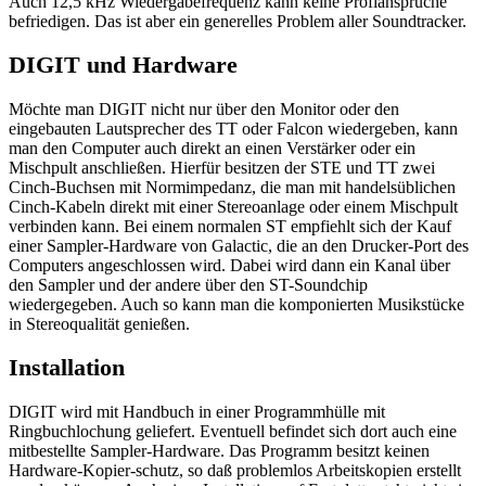
Auch 12,5 kHz Wiedergabefrequenz kann keine Profiansprüche
befriedigen. Das ist aber ein generelles Problem aller Soundtracker.
DIGIT und Hardware
Möchte man DIGIT nicht nur über den Monitor oder den
eingebauten Lautsprecher des TT oder Falcon wiedergeben, kann
man den Computer auch direkt an einen Verstärker oder ein
Mischpult anschließen. Hierfür besitzen der STE und TT zwei
Cinch-Buchsen mit Normimpedanz, die man mit handelsüblichen
Cinch-Kabeln direkt mit einer Stereoanlage oder einem Mischpult
verbinden kann. Bei einem normalen ST empfiehlt sich der Kauf
einer Sampler-Hardware von Galactic, die an den Drucker-Port des
Computers angeschlossen wird. Dabei wird dann ein Kanal über
den Sampler und der andere über den ST-Soundchip
wiedergegeben. Auch so kann man die komponierten Musikstücke
in Stereoqualität genießen.
Installation
DIGIT wird mit Handbuch in einer Programmhülle mit
Ringbuchlochung geliefert. Eventuell befindet sich dort auch eine
mitbestellte Sampler-Hardware. Das Programm besitzt keinen
Hardware-Kopier-schutz, so daß problemlos Arbeitskopien erstellt