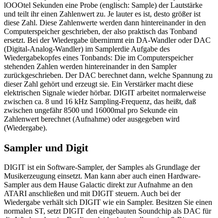
lOOOtel Sekunden eine Probe (englisch: Sample) der Lautstärke
und teilt ihr einen Zahlenwert zu. Je lauter es ist, desto größer ist
diese Zahl. Diese Zahlenwerte werden dann hintereinander in den
Computerspeicher geschrieben, der also praktisch das Tonband
ersetzt. Bei der Wiedergabe übernimmt ein DA-Wandler oder DAC
(Digital-Analog-Wandler) im Samplerdie Aufgabe des
Wiedergabekopfes eines Tonbands: Die im Computerspeicher
stehenden Zahlen werden hintereinander in den Sampler
zurückgeschrieben. Der DAC berechnet dann, welche Spannung zu
dieser Zahl gehört und erzeugt sie. Ein Verstärker macht diese
elektrischen Signale wieder hörbar. DIGIT arbeitet normalerweise
zwischen ca. 8 und 16 kHz Sampling-Frequenz, das heißt, daß
zwischen ungefähr 8500 und 16000mal pro Sekunde ein
Zahlenwert berechnet (Aufnahme) oder ausgegeben wird
(Wiedergabe).
Sampler und Digit
DIGIT ist ein Software-Sampler, der Samples als Grundlage der
Musikerzeugung einsetzt. Man kann aber auch einen Hardware-
Sampler aus dem Hause Galactic direkt zur Aufnahme an den
ATARI anschließen und mit DIGIT steuern. Auch bei der
Wiedergabe verhält sich DIGIT wie ein Sampler. Besitzen Sie einen
normalen ST, setzt DIGIT den eingebauten Soundchip als DAC für