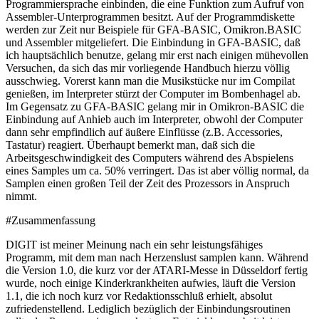
Programmiersprache einbinden, die eine Funktion zum Aufruf von
Assembler-Unterprogrammen besitzt. Auf der Programmdiskette
werden zur Zeit nur Beispiele für GFA-BASIC, Omikron.BASIC
und Assembler mitgeliefert. Die Einbindung in GFA-BASIC, daß
ich hauptsächlich benutze, gelang mir erst nach einigen mühevollen
Versuchen, da sich das mir vorliegende Handbuch hierzu völlig
ausschwieg. Vorerst kann man die Musikstücke nur im Compilat
genießen, im Interpreter stürzt der Computer im Bombenhagel ab.
Im Gegensatz zu GFA-BASIC gelang mir in Omikron-BASIC die
Einbindung auf Anhieb auch im Interpreter, obwohl der Computer
dann sehr empfindlich auf äußere Einflüsse (z.B. Accessories,
Tastatur) reagiert. Überhaupt bemerkt man, daß sich die
Arbeitsgeschwindigkeit des Computers während des Abspielens
eines Samples um ca. 50% verringert. Das ist aber völlig normal, da
Samplen einen großen Teil der Zeit des Prozessors in Anspruch
nimmt.
#Zusammenfassung
DIGIT ist meiner Meinung nach ein sehr leistungsfähiges
Programm, mit dem man nach Herzenslust samplen kann. Während
die Version 1.0, die kurz vor der ATARI-Messe in Düsseldorf fertig
wurde, noch einige Kinderkrankheiten aufwies, läuft die Version
1.1, die ich noch kurz vor Redaktionsschluß erhielt, absolut
zufriedenstellend. Lediglich bezüglich der Einbindungsroutinen