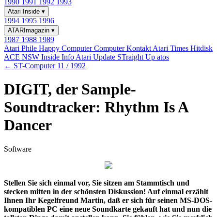
1990
1991
1992
1993
Atari Inside
▾
1994
1995
1996
ATARImagazin
▾
1987
1988
1989
Atari Phile
Happy Computer
Computer Kontakt
Atari Times
Hitdisk
ACE NSW Inside Info
Atari Update
STraight Up
atos
← ST-Computer 11 / 1992
DIGIT, der Sample-
Soundtracker: Rhythm Is A
Dancer
Software
Stellen Sie sich einmal vor, Sie sitzen am Stammtisch und
stecken mitten in der schönsten Diskussion! Auf einmal erzählt
Ihnen Ihr Kegelfreund Martin, daß er sich für seinen MS-DOS-
kompatiblen PC eine neue Soundkarte gekauft hat und nun die