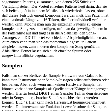
sogenannten Patterns, zusammen, von denen 256 Stück zur
Verfügung stehen. Der Vorteil einzelner Patterns liegt darin, daß sie
sich beliebig oft in in einem Musikstück wiederholen lassen, ohne
daß dieses Teilstück erneut komponiert werden muß. Ein Pattern hat
eine maximale Länge von 16 Takten, die aber individuell verändert
werden kann. Möchte man nun die einzelnen Patterns zu einem
kompletten Song zusammenfügen, ruft man das jeweilige Pattem in
der Patternliste auf und trägt es in die Ablaufliste, den Song-
Arranger, ein. DIGIT bietet verschiedene Abspielmöglichkeiten an.
Zum einen kann man sich das momentan eingestellte Pattern
abspielen lassen, zum anderen den kompletten Song gemäß der
Ablaufliste. Ferner lassen sich auch einzelne Spuren oder
ausgewählte Blöcke begutachten.
Samplen
Falls man stolzer Besitzer der Sample-Hardware von Galactic ist,
kann man Instrumente oder Sample-Passagen selbst aufnehmen oder
bearbeiten. Aber auch wenn man keinen Hardware-Sampler hat,
können vorhandene Samples als Quelle neuer Klänge herangezogen
werden. Hierfür besitzt DIGIT einen Sampler-Teil, in dem geladene
oder in Songs untergebrachte Samples nachbearbeitet werden
können (Bild 4). Hier kann nach Herzenslust herumexperimentiert
werden. Die interessanteste Funktion ist zweifelsohne der Sampler-