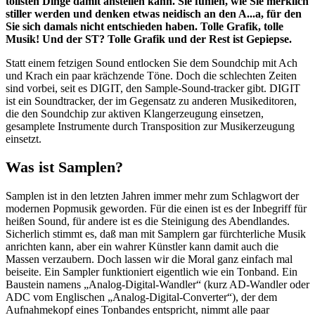
tollsten Dinge damit anstellen kann. Sie fühlen, wie Sie merklich
stiller werden und denken etwas neidisch an den A...a, für den
Sie sich damals nicht entschieden haben. Tolle Grafik, tolle
Musik! Und der ST? Tolle Grafik und der Rest ist Gepiepse.
Statt einem fetzigen Sound entlocken Sie dem Soundchip mit Ach
und Krach ein paar krächzende Töne. Doch die schlechten Zeiten
sind vorbei, seit es DIGIT, den Sample-Sound-tracker gibt. DIGIT
ist ein Soundtracker, der im Gegensatz zu anderen Musikeditoren,
die den Soundchip zur aktiven Klangerzeugung einsetzen,
gesamplete Instrumente durch Transposition zur Musikerzeugung
einsetzt.
Was ist Samplen?
Samplen ist in den letzten Jahren immer mehr zum Schlagwort der
modernen Popmusik geworden. Für die einen ist es der Inbegriff für
heißen Sound, für andere ist es die Steinigung des Abendlandes.
Sicherlich stimmt es, daß man mit Samplern gar fürchterliche Musik
anrichten kann, aber ein wahrer Künstler kann damit auch die
Massen verzaubern. Doch lassen wir die Moral ganz einfach mal
beiseite. Ein Sampler funktioniert eigentlich wie ein Tonband. Ein
Baustein namens „Analog-Digital-Wandler“ (kurz AD-Wandler oder
ADC vom Englischen „Analog-Digital-Converter“), der dem
Aufnahmekopf eines Tonbandes entspricht, nimmt alle paar