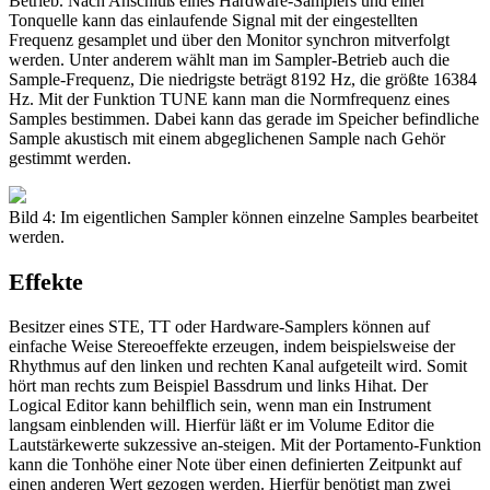
Betrieb. Nach Anschluß eines Hardware-Samplers und einer
Tonquelle kann das einlaufende Signal mit der eingestellten
Frequenz gesamplet und über den Monitor synchron mitverfolgt
werden. Unter anderem wählt man im Sampler-Betrieb auch die
Sample-Frequenz, Die niedrigste beträgt 8192 Hz, die größte 16384
Hz. Mit der Funktion TUNE kann man die Normfrequenz eines
Samples bestimmen. Dabei kann das gerade im Speicher befindliche
Sample akustisch mit einem abgeglichenen Sample nach Gehör
gestimmt werden.
Bild 4: Im eigentlichen Sampler können einzelne Samples bearbeitet
werden.
Effekte
Besitzer eines STE, TT oder Hardware-Samplers können auf
einfache Weise Stereoeffekte erzeugen, indem beispielsweise der
Rhythmus auf den linken und rechten Kanal aufgeteilt wird. Somit
hört man rechts zum Beispiel Bassdrum und links Hihat. Der
Logical Editor kann behilflich sein, wenn man ein Instrument
langsam einblenden will. Hierfür läßt er im Volume Editor die
Lautstärkewerte sukzessive an-steigen. Mit der Portamento-Funktion
kann die Tonhöhe einer Note über einen definierten Zeitpunkt auf
einen anderen Wert gezogen werden. Hierfür benötigt man zwei