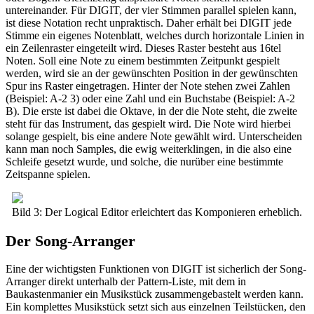
untereinander. Für DIGIT, der vier Stimmen parallel spielen kann,
ist diese Notation recht unpraktisch. Daher erhält bei DIGIT jede
Stimme ein eigenes Notenblatt, welches durch horizontale Linien in
ein Zeilenraster eingeteilt wird. Dieses Raster besteht aus 16tel
Noten. Soll eine Note zu einem bestimmten Zeitpunkt gespielt
werden, wird sie an der gewünschten Position in der gewünschten
Spur ins Raster eingetragen. Hinter der Note stehen zwei Zahlen
(Beispiel: A-2 3) oder eine Zahl und ein Buchstabe (Beispiel: A-2
B). Die erste ist dabei die Oktave, in der die Note steht, die zweite
steht für das Instrument, das gespielt wird. Die Note wird hierbei
solange gespielt, bis eine andere Note gewählt wird. Unterscheiden
kann man noch Samples, die ewig weiterklingen, in die also eine
Schleife gesetzt wurde, und solche, die nurüber eine bestimmte
Zeitspanne spielen.
Bild 3: Der Logical Editor erleichtert das Komponieren erheblich.
Der Song-Arranger
Eine der wichtigsten Funktionen von DIGIT ist sicherlich der Song-
Arranger direkt unterhalb der Pattern-Liste, mit dem in
Baukastenmanier ein Musikstück zusammengebastelt werden kann.
Ein komplettes Musikstück setzt sich aus einzelnen Teilstücken, den