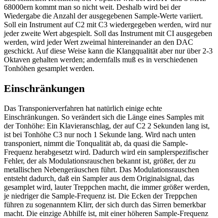
68000ern kommt man so nicht weit. Deshalb wird bei der
Wiedergabe die Anzahl der ausgegebenen Sample-Werte variiert.
Soll ein Instrument auf C2 mit C3 wiedergegeben werden, wird nur
jeder zweite Wert abgespielt. Soll das Instrument mit CI ausgegeben
werden, wird jeder Wert zweimal hintereinander an den DAC
geschickt. Auf diese Weise kann die Klangqualität aber nur über 2-3
Oktaven gehalten werden; andernfalls muß es in verschiedenen
Tonhöhen gesamplet werden.
Einschränkungen
Das Transponierverfahren hat natürlich einige echte
Einschränkungen. So verändert sich die Länge eines Samples mit
der Tonhöhe: Ein Klavieranschlag, der auf C2 2 Sekunden lang ist,
ist bei Tonhöhe C3 nur noch 1 Sekunde lang. Wird nach unten
transponiert, nimmt die Tonqualität ab, da quasi die Sample-
Frequenz herabgesetzt wird. Dadurch wird ein samplerspezifischer
Fehler, der als Modulationsrauschen bekannt ist, größer, der zu
metallischen Nebengeräuschen führt. Das Modulationsrauschen
entsteht dadurch, daß ein Sampler aus dem Originalsignal, das
gesamplet wird, lauter Treppchen macht, die immer größer werden,
je niedriger die Sample-Frequenz ist. Die Ecken der Treppchen
führen zu sogenanntem Klirr, der sich durch das Sirren bemerkbar
macht. Die einzige Abhilfe ist, mit einer höheren Sample-Frequenz