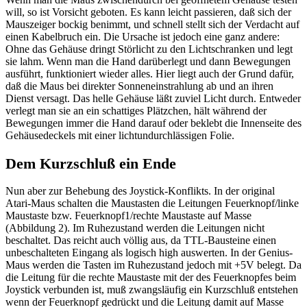
will, so ist Vorsicht geboten. Es kann leicht passieren, daß sich der
Mauszeiger bockig benimmt, und schnell stellt sich der Verdacht auf
einen Kabelbruch ein. Die Ursache ist jedoch eine ganz andere:
Ohne das Gehäuse dringt Störlicht zu den Lichtschranken und legt
sie lahm. Wenn man die Hand darüberlegt und dann Bewegungen
ausführt, funktioniert wieder alles. Hier liegt auch der Grund dafür,
daß die Maus bei direkter Sonneneinstrahlung ab und an ihren
Dienst versagt. Das helle Gehäuse läßt zuviel Licht durch. Entweder
verlegt man sie an ein schattiges Plätzchen, hält während der
Bewegungen immer die Hand darauf oder beklebt die Innenseite des
Gehäusedeckels mit einer lichtundurchlässigen Folie.
Dem Kurzschluß ein Ende
Nun aber zur Behebung des Joystick-Konflikts. In der original
Atari-Maus schalten die Maustasten die Leitungen Feuerknopf/linke
Maustaste bzw. Feuerknopf1/rechte Maustaste auf Masse
(Abbildung 2). Im Ruhezustand werden die Leitungen nicht
beschaltet. Das reicht auch völlig aus, da TTL-Bausteine einen
unbeschalteten Eingang als logisch high auswerten. In der Genius-
Maus werden die Tasten im Ruhezustand jedoch mit +5V belegt. Da
die Leitung für die rechte Maustaste mit der des Feuerknopfes beim
Joystick verbunden ist, muß zwangsläufig ein Kurzschluß entstehen
wenn der Feuerknopf gedrückt und die Leitung damit auf Masse