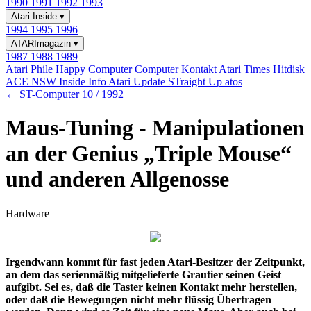
1990
1991
1992
1993
Atari Inside
▾
1994
1995
1996
ATARImagazin
▾
1987
1988
1989
Atari Phile
Happy Computer
Computer Kontakt
Atari Times
Hitdisk
ACE NSW Inside Info
Atari Update
STraight Up
atos
← ST-Computer 10 / 1992
Maus-Tuning - Manipulationen
an der Genius „Triple Mouse“
und anderen Allgenosse
Hardware
Irgendwann kommt für fast jeden Atari-Besitzer der Zeitpunkt,
an dem das serienmäßig mitgelieferte Grautier seinen Geist
aufgibt. Sei es, daß die Taster keinen Kontakt mehr herstellen,
oder daß die Bewegungen nicht mehr flüssig Übertragen