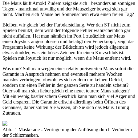
Die Maus läuft Amok! Zudem zeigt sie sich - besonders an sonnigen
Tagen - manchmal unwillig und der Mauszeiger bewegt sich gar
nicht. Machen sich Mäuse bei Sonnenschein etwa einen freien Tag?
Bleiben wir gleich bei der Farbdarstellung. Wer den ST nicht zum
Spielen benutzt, dem wird der folgende Fehler wahrscheinlich gar
nicht auffallen. Hat man nämlich im Port 1 zusätzlich zur Maus
einen Joystick angeschlossen und betätigt den Feuerknopf, zeigt das
Programm keine Wirkung; der Bildschirm wird jedoch allgemein
etwas dunkler, was ein böses Zeichen für einen Kurzschluß ist.
Spielen mit Joystick ist nur möglich, wenn die Maus entfernt wird.
Was nun? Soll man wegen einer relativ preiswerten Maus sofort die
Garantie in Anspruch nehmen und eventuell mehrere Wochen
mauslos verbringen, obwohl es sich zudem um keinen Defekt,
sondern um einen Fehler in der ganzen Serie zu handeln scheint?
Oder soll man sich lieber gleich eine neue, teurere Maus zulegen?
Mit ein wenig bastlerischem Geschick kann man sich viel Ärger und
Geld ersparen. Die Garantie erlischt allerdings beim Öffnen des
Gehäuses, daher sollten Sie wissen, ob Sie sich das Maus-Tuning
Zutrauen.
Abb.: 1 Maskerade - Verringerung der Auflösung durch Verändern
der Schlitzmasken.