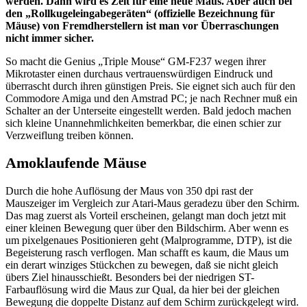
werden. Dann wird es Zeit für eine neue Maus. Aber auch bei
den „Rollkugeleingabegeräten“ (offizielle Bezeichnung für
Mäuse) von Fremdherstellern ist man vor Überraschungen
nicht immer sicher.
So macht die Genius „Triple Mouse“ GM-F237 wegen ihrer
Mikrotaster einen durchaus vertrauenswürdigen Eindruck und
überrascht durch ihren günstigen Preis. Sie eignet sich auch für den
Commodore Amiga und den Amstrad PC; je nach Rechner muß ein
Schalter an der Unterseite eingestellt werden. Bald jedoch machen
sich kleine Unannehmlichkeiten bemerkbar, die einen schier zur
Verzweiflung treiben können.
Amoklaufende Mäuse
Durch die hohe Auflösung der Maus von 350 dpi rast der
Mauszeiger im Vergleich zur Atari-Maus geradezu über den Schirm.
Das mag zuerst als Vorteil erscheinen, gelangt man doch jetzt mit
einer kleinen Bewegung quer über den Bildschirm. Aber wenn es
um pixelgenaues Positionieren geht (Malprogramme, DTP), ist die
Begeisterung rasch verflogen. Man schafft es kaum, die Maus um
ein derart winziges Stückchen zu bewegen, daß sie nicht gleich
übers Ziel hinausschießt. Besonders bei der niedrigen ST-
Farbauflösung wird die Maus zur Qual, da hier bei der gleichen
Bewegung die doppelte Distanz auf dem Schirm zurückgelegt wird.