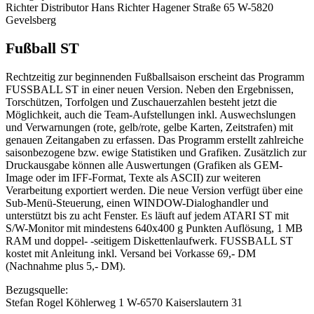
Richter Distributor Hans Richter Hagener Straße 65 W-5820
Gevelsberg
Fußball ST
Rechtzeitig zur beginnenden Fußballsaison erscheint das Programm
FUSSBALL ST in einer neuen Version. Neben den Ergebnissen,
Torschützen, Torfolgen und Zuschauerzahlen besteht jetzt die
Möglichkeit, auch die Team-Aufstellungen inkl. Auswechslungen
und Verwarnungen (rote, gelb/rote, gelbe Karten, Zeitstrafen) mit
genauen Zeitangaben zu erfassen. Das Programm erstellt zahlreiche
saisonbezogene bzw. ewige Statistiken und Grafiken. Zusätzlich zur
Druckausgabe können alle Auswertungen (Grafiken als GEM-
Image oder im IFF-Format, Texte als ASCII) zur weiteren
Verarbeitung exportiert werden. Die neue Version verfügt über eine
Sub-Menü-Steuerung, einen WINDOW-Dialoghandler und
unterstützt bis zu acht Fenster. Es läuft auf jedem ATARI ST mit
S/W-Monitor mit mindestens 640x400 g Punkten Auflösung, 1 MB
RAM und doppel- -seitigem Diskettenlaufwerk. FUSSBALL ST
kostet mit Anleitung inkl. Versand bei Vorkasse 69,- DM
(Nachnahme plus 5,- DM).
Bezugsquelle:
Stefan Rogel Köhlerweg 1 W-6570 Kaiserslautern 31