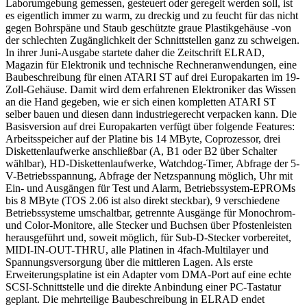
Laborumgebung gemessen, gesteuert oder geregelt werden soll, ist
es eigentlich immer zu warm, zu dreckig und zu feucht für das nicht
gegen Bohrspäne und Staub geschützte graue Plastikgehäuse -von
der schlechten Zugänglichkeit der Schnittstellen ganz zu schweigen.
In ihrer Juni-Ausgabe startete daher die Zeitschrift ELRAD,
Magazin für Elektronik und technische Rechneranwendungen, eine
Baubeschreibung für einen ATARI ST auf drei Europakarten im 19-
Zoll-Gehäuse. Damit wird dem erfahrenen Elektroniker das Wissen
an die Hand gegeben, wie er sich einen kompletten ATARI ST
selber bauen und diesen dann industriegerecht verpacken kann. Die
Basisversion auf drei Europakarten verfügt über folgende Features:
Arbeitsspeicher auf der Platine bis 14 MByte, Coprozessor, drei
Diskettenlaufwerke anschließbar (A, B1 oder B2 über Schalter
wählbar), HD-Diskettenlaufwerke, Watchdog-Timer, Abfrage der 5-
V-Betriebsspannung, Abfrage der Netzspannung möglich, Uhr mit
Ein- und Ausgängen für Test und Alarm, Betriebssystem-EPROMs
bis 8 MByte (TOS 2.06 ist also direkt steckbar), 9 verschiedene
Betriebssysteme umschaltbar, getrennte Ausgänge für Monochrom-
und Color-Monitore, alle Stecker und Buchsen über Pfostenleisten
herausgeführt und, soweit möglich, für Sub-D-Stecker vorbereitet,
MIDI-IN-OUT-THRU, alle Platinen in 4fach-Multilayer und
Spannungsversorgung über die mittleren Lagen. Als erste
Erweiterungsplatine ist ein Adapter vom DMA-Port auf eine echte
SCSI-Schnittstelle und die direkte Anbindung einer PC-Tastatur
geplant. Die mehrteilige Baubeschreibung in ELRAD endet