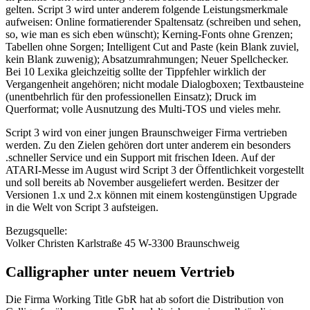
gelten. Script 3 wird unter anderem folgende Leistungsmerkmale
aufweisen: Online formatierender Spaltensatz (schreiben und sehen,
so, wie man es sich eben wünscht); Kerning-Fonts ohne Grenzen;
Tabellen ohne Sorgen; Intelligent Cut and Paste (kein Blank zuviel,
kein Blank zuwenig); Absatzumrahmungen; Neuer Spellchecker.
Bei 10 Lexika gleichzeitig sollte der Tippfehler wirklich der
Vergangenheit angehören; nicht modale Dialogboxen; Textbausteine
(unentbehrlich für den professionellen Einsatz); Druck im
Querformat; volle Ausnutzung des Multi-TOS und vieles mehr.
Script 3 wird von einer jungen Braunschweiger Firma vertrieben
werden. Zu den Zielen gehören dort unter anderem ein besonders
.schneller Service und ein Support mit frischen Ideen. Auf der
ATARI-Messe im August wird Script 3 der Öffentlichkeit vorgestellt
und soll bereits ab November ausgeliefert werden. Besitzer der
Versionen 1.x und 2.x können mit einem kostengünstigen Upgrade
in die Welt von Script 3 aufsteigen.
Bezugsquelle:
Volker Christen Karlstraße 45 W-3300 Braunschweig
Calligrapher unter neuem Vertrieb
Die Firma Working Title GbR hat ab sofort die Distribution von