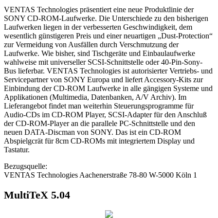
VENTAS Technologies präsentiert eine neue Produktlinie der
SONY CD-ROM-Laufwerke. Die Unterschiede zu den bisherigen
Laufwerken liegen in der verbesserten Geschwindigkeit, dem
wesentlich günstigeren Preis und einer neuartigen „Dust-Protection“
zur Vermeidung von Ausfällen durch Verschmutzung der
Laufwerke. Wie bisher, sind Tischgeräte und Einbaulaufwerke
wahlweise mit universeller SCSI-Schnittstelle oder 40-Pin-Sony-
Bus lieferbar. VENTAS Technologies ist autorisierter Vertriebs- und
Servicepartner von SONY Europa und liefert Accessory-Kits zur
Einbindung der CD-ROM Laufwerke in alle gängigen Systeme und
Applikationen (Multimedia, Datenbanken, A/V Archiv). Im
Lieferangebot findet man weiterhin Steuerungsprogramme für
Audio-CDs im CD-ROM Player, SCSI-Adapter für den Anschluß
der CD-ROM-Player an die parallele PC-Schnittstelle und den
neuen DATA-Discman von SONY. Das ist ein CD-ROM
Abspielgcrät für 8cm CD-ROMs mit integriertem Display und
Tastatur.
Bezugsquelle:
VENTAS Technologies Aachenerstraße 78-80 W-5000 Köln 1
MultiTeX 5.04