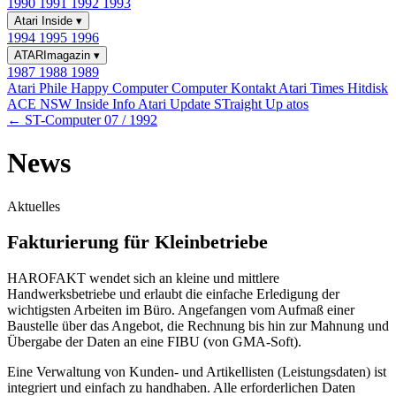
1990
1991
1992
1993
Atari Inside
▾
1994
1995
1996
ATARImagazin
▾
1987
1988
1989
Atari Phile
Happy Computer
Computer Kontakt
Atari Times
Hitdisk
ACE NSW Inside Info
Atari Update
STraight Up
atos
← ST-Computer 07 / 1992
News
Aktuelles
Fakturierung für Kleinbetriebe
HAROFAKT wendet sich an kleine und mittlere
Handwerksbetriebe und erlaubt die einfache Erledigung der
wichtigsten Arbeiten im Büro. Angefangen vom Aufmaß einer
Baustelle über das Angebot, die Rechnung bis hin zur Mahnung und
Übergabe der Daten an eine FIBU (von GMA-Soft).
Eine Verwaltung von Kunden- und Artikellisten (Leistungsdaten) ist
integriert und einfach zu handhaben. Alle erforderlichen Daten