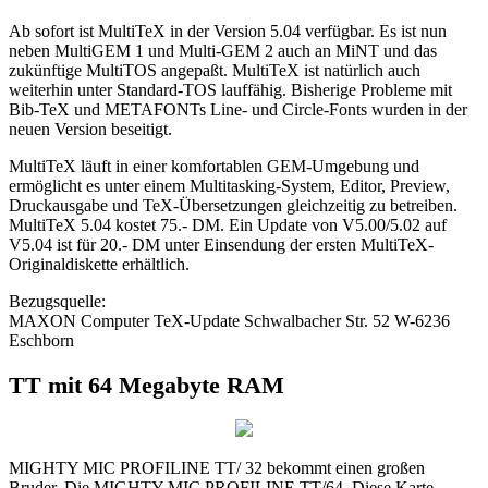
Ab sofort ist MultiTeX in der Version 5.04 verfügbar. Es ist nun
neben MultiGEM 1 und Multi-GEM 2 auch an MiNT und das
zukünftige MultiTOS angepaßt. MultiTeX ist natürlich auch
weiterhin unter Standard-TOS lauffähig. Bisherige Probleme mit
Bib-TeX und METAFONTs Line- und Circle-Fonts wurden in der
neuen Version beseitigt.
MultiTeX läuft in einer komfortablen GEM-Umgebung und
ermöglicht es unter einem Multitasking-System, Editor, Preview,
Druckausgabe und TeX-Übersetzungen gleichzeitig zu betreiben.
MultiTeX 5.04 kostet 75.- DM. Ein Update von V5.00/5.02 auf
V5.04 ist für 20.- DM unter Einsendung der ersten MultiTeX-
Originaldiskette erhältlich.
Bezugsquelle:
MAXON Computer TeX-Update Schwalbacher Str. 52 W-6236
Eschborn
TT mit 64 Megabyte RAM
MIGHTY MIC PROFILINE TT/ 32 bekommt einen großen
Bruder. Die MIGHTY MIC PROFILINE TT/64. Diese Karte