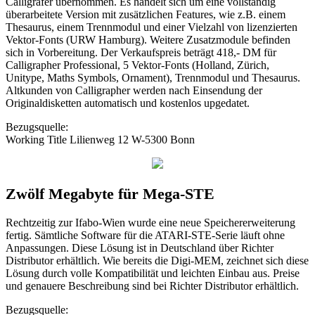
Calligrafer übernommen. Es handelt sich um eine vollständig
überarbeitete Version mit zusätzlichen Features, wie z.B. einem
Thesaurus, einem Trennmodul und einer Vielzahl von lizenzierten
Vektor-Fonts (URW Hamburg). Weitere Zusatzmodule befinden
sich in Vorbereitung. Der Verkaufspreis beträgt 418,- DM für
Calligrapher Professional, 5 Vektor-Fonts (Holland, Zürich,
Unitype, Maths Symbols, Ornament), Trennmodul und Thesaurus.
Altkunden von Calligrapher werden nach Einsendung der
Originaldisketten automatisch und kostenlos upgedatet.
Bezugsquelle:
Working Title Lilienweg 12 W-5300 Bonn
Zwölf Megabyte für Mega-STE
Rechtzeitig zur Ifabo-Wien wurde eine neue Speichererweiterung
fertig. Sämtliche Software für die ATARI-STE-Serie läuft ohne
Anpassungen. Diese Lösung ist in Deutschland über Richter
Distributor erhältlich. Wie bereits die Digi-MEM, zeichnet sich diese
Lösung durch volle Kompatibilität und leichten Einbau aus. Preise
und genauere Beschreibung sind bei Richter Distributor erhältlich.
Bezugsquelle: