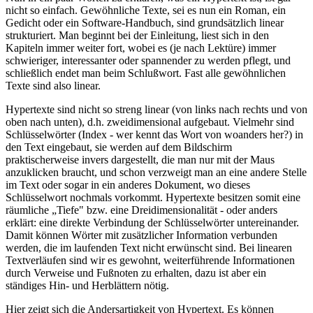
nicht so einfach. Gewöhnliche Texte, sei es nun ein Roman, ein
Gedicht oder ein Software-Handbuch, sind grundsätzlich linear
strukturiert. Man beginnt bei der Einleitung, liest sich in den
Kapiteln immer weiter fort, wobei es (je nach Lektüre) immer
schwieriger, interessanter oder spannender zu werden pflegt, und
schließlich endet man beim Schlußwort. Fast alle gewöhnlichen
Texte sind also linear.
Hypertexte sind nicht so streng linear (von links nach rechts und von
oben nach unten), d.h. zweidimensional aufgebaut. Vielmehr sind
Schlüsselwörter (Index - wer kennt das Wort von woanders her?) in
den Text eingebaut, sie werden auf dem Bildschirm
praktischerweise invers dargestellt, die man nur mit der Maus
anzuklicken braucht, und schon verzweigt man an eine andere Stelle
im Text oder sogar in ein anderes Dokument, wo dieses
Schlüsselwort nochmals vorkommt. Hypertexte besitzen somit eine
räumliche „Tiefe" bzw. eine Dreidimensionalität - oder anders
erklärt: eine direkte Verbindung der Schlüsselwörter untereinander.
Damit können Wörter mit zusätzlicher Information verbunden
werden, die im laufenden Text nicht erwünscht sind. Bei linearen
Textverläufen sind wir es gewohnt, weiterführende Informationen
durch Verweise und Fußnoten zu erhalten, dazu ist aber ein
ständiges Hin- und Herblättern nötig.
Hier zeigt sich die Andersartigkeit von Hypertext. Es können