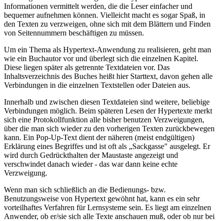
Informationen vermittelt werden, die die Leser einfacher und
bequemer aufnehmen können. Vielleicht macht es sogar Spaß, in
den Texten zu verzweigen, ohne sich mit dem Blättern und Finden
von Seitennummern beschäftigen zu müssen.
Um ein Thema als Hypertext-Anwendung zu realisieren, geht man
wie ein Buchautor vor und überlegt sich die einzelnen Kapitel.
Diese liegen später als getrennte Textdateien vor. Das
Inhaltsverzeichnis des Buches heißt hier Starttext, davon gehen alle
Verbindungen in die einzelnen Textstellen oder Dateien aus.
Innerhalb und zwischen diesen Textdateien sind weitere, beliebige
Verbindungen möglich. Beim späteren Lesen der Hypertexte merkt
sich eine Protokollfunktion alle bisher benutzen Verzweigungen,
über die man sich wieder zu den vorherigen Texten zurückbewegen
kann. Ein Pop-Up-Text dient der näheren (meist endgültigen)
Erklärung eines Begriffes und ist oft als „Sackgasse" ausgelegt. Er
wird durch Gedrückthalten der Maustaste angezeigt und
verschwindet danach wieder - das war dann keine echte
Verzweigung.
Wenn man sich schließlich an die Bedienungs- bzw.
Benutzungsweise von Hypertext gewöhnt hat, kann es ein sehr
vorteilhaftes Verfahren für Lernsysteme sein. Es liegt am einzelnen
Anwender, ob er/sie sich alle Texte anschauen muß, oder ob nur bei