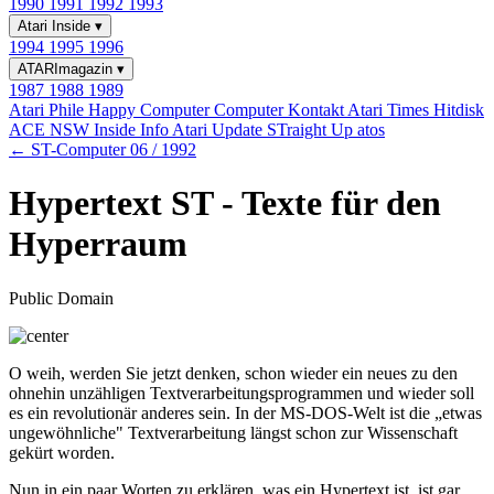
1990
1991
1992
1993
Atari Inside
▾
1994
1995
1996
ATARImagazin
▾
1987
1988
1989
Atari Phile
Happy Computer
Computer Kontakt
Atari Times
Hitdisk
ACE NSW Inside Info
Atari Update
STraight Up
atos
← ST-Computer 06 / 1992
Hypertext ST - Texte für den
Hyperraum
Public Domain
O weih, werden Sie jetzt denken, schon wieder ein neues zu den
ohnehin unzähligen Textverarbeitungsprogrammen und wieder soll
es ein revolutionär anderes sein. In der MS-DOS-Welt ist die „etwas
ungewöhnliche" Textverarbeitung längst schon zur Wissenschaft
gekürt worden.
Nun in ein paar Worten zu erklären, was ein Hypertext ist, ist gar