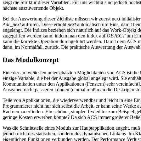
zeigt die Struktur dieser Variablen. Für uns wichtig sind jedoch höch
nächste auszuwertende Objekt.
Bei der Auswertung dieser Ziehliste müssen wir zuerst next initialis
Adr_next
aufrufen. Diese erhöht
next
automatisch um Eins, damit beim
angelangt. Die Indizes beziehen sich natürlich auf das Work-Objekt d
zugegriffen werden kann, indem man den Index auf
OBJECT
um Eins
kann die korrekte Operation durchgeführt werden. Damit dem ACS mitg
dann, im Normalfall, zurück. Die praktische Auswertung der Auswahlli
Das Modulkonzept
Eine der am weitesten unterschätzten Möglichkeiten von ACS ist die M
einzige Variable, die bei der Ausgabe global angelegt wird. Sie enthä
Kommunikation unter den Applikationen (Fenstern) sehr vereinfacht]
Ausgaben nicht passieren können (einmal muß man die Deskriptorstru
Teile von Applikationen, die wiederverwendbar und leicht in eine Einhe
Programmierer nicht nur sich selbst die Arbeit, er kann seine Werke 
Rad neu zu erfinden. Ein schöner, simpler Texteditor zum Beispiel 
geringe Kosten erwerben könnte? Da sich ACS immer größerer Beliebthe
Was die Schnittstelle eines Moduls zur Hauptapplikation angeht, muß 
jedoch nicht des statischen, sondern des dynamischen Linkens. Im Klar
eigentlichen Funktionen verbunden werden. Der Performance-Verlust w