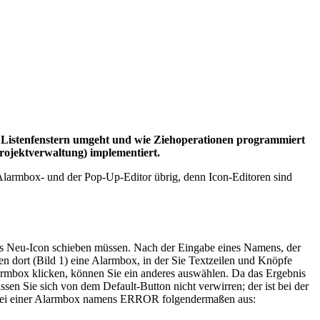
 mit Listenfenstern umgeht und wie Ziehoperationen programmiert
Projektverwaltung) implementiert.
Alarmbox- und der Pop-Up-Editor übrig, denn Icon-Editoren sind
 das Neu-Icon schieben müssen. Nach der Eingabe eines Namens, der
en dort (Bild 1) eine Alarmbox, in der Sie Textzeilen und Knöpfe
larmbox klicken, können Sie ein anderes auswählen. Da das Ergebnis
sen Sie sich von dem Default-Button nicht verwirren; der ist bei der
eht bei einer Alarmbox namens ERROR folgendermaßen aus: