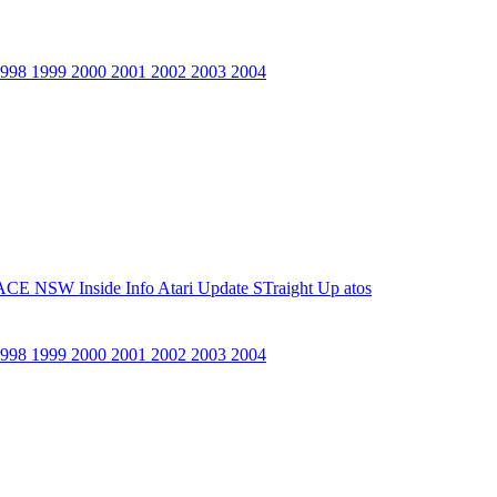
1998
1999
2000
2001
2002
2003
2004
ACE NSW Inside Info
Atari Update
STraight Up
atos
1998
1999
2000
2001
2002
2003
2004