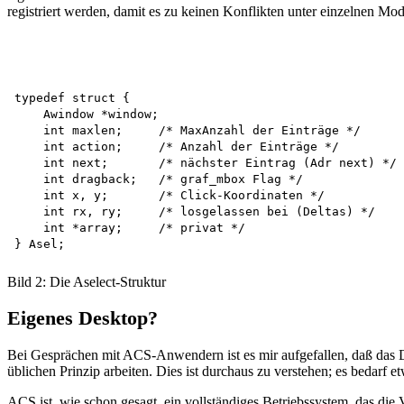
registriert werden, damit es zu keinen Konflikten unter einzelnen M
typedef struct {

    Awindow *window;

    int maxlen;     /* MaxAnzahl der Einträge */

    int action;     /* Anzahl der Einträge */

    int next;       /* nächster Eintrag (Adr next) */

    int dragback;   /* graf_mbox Flag */

    int x, y;       /* Click-Koordinaten */

    int rx, ry;     /* losgelassen bei (Deltas) */

    int *array;     /* privat */

Bild 2: Die Aselect-Struktur
Eigenes Desktop?
Bei Gesprächen mit ACS-Anwendern ist es mir aufgefallen, daß das De
üblichen Prinzip arbeiten. Dies ist durchaus zu verstehen; es bedarf
ACS ist, wie schon gesagt, ein vollständiges Betriebssystem, das die V