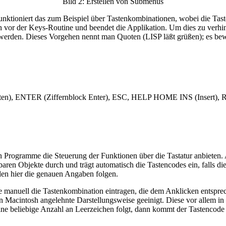
Bild 2: Erstellen von Submenüs
unktioniert das zum Beispiel über Tastenkombinationen, wobei die Tast
vor der Keys-Routine und beendet die Applikation. Um dies zu verhin
erden. Dieses Vorgehen nennt man Quoten (LISP läßt grüßen); es bewi
ten), ENTER (Ziffernblock Enter), ESC, HELP HOME INS (Insert)
ten Programme die Steuerung der Funktionen über die Tastatur anbieten
ckbaren Objekte durch und trägt automatisch die Tastencodes ein, falls
len hier die genauen Angaben folgen.
Sie manuell die Tastenkombination eintragen, die dem Anklicken entspre
den Macintosh angelehnte Darstellungsweise geeinigt. Diese vor allem i
ne beliebige Anzahl an Leerzeichen folgt, dann kommt der Tastencode 