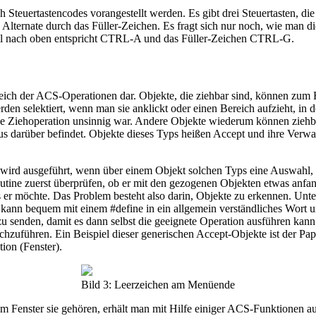
Steuertastencodes vorangestellt werden. Es gibt drei Steuertasten, die
d Alternate durch das Füller-Zeichen. Es fragt sich nur noch, wie man 
 Pfeil nach oben entspricht CTRL-A und das Füller-Zeichen CTRL-G.
reich der ACS-Operationen dar. Objekte, die ziehbar sind, können zum 
den selektiert, wenn man sie anklickt oder einen Bereich aufzieht, i
die Ziehoperation unsinnig war. Andere Objekte wiederum können ziehba
s darüber befindet. Objekte dieses Typs heißen Accept und ihre Verwand
 wird ausgeführt, wenn über einem Objekt solchen Typs eine Auswahl, a
outine zuerst überprüfen, ob er mit den gezogenen Objekten etwas anf
s er möchte. Das Problem besteht also darin, Objekte zu erkennen. Unte
 kann bequem mit einem #define in ein allgemein verständliches Wort
zu senden, damit es dann selbst die geeignete Operation ausführen kann
hzuführen. Ein Beispiel dieser generischen Accept-Objekte ist der Pap
ion (Fenster).
Bild 3: Leerzeichen am Menüende
em Fenster sie gehören, erhält man mit Hilfe einiger ACS-Funktionen 