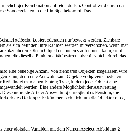
 in beliebiger Kombination auftreten dürfen: Control wird durch das
diese Sonderzeichen in die Einträge bekommt. Das
Beispiel gelöscht, kopiert oderauch nur bewegt werden. Ziehbare
n dem sie sich befinden; ihre Rahmen werden mitverschoben, wenn man
re akzeptieren. Ob ein Objekt ein anderes aufnehmen kann, sieht
ten, die dieselbe Funktionalität besitzen, aber dies nicht durch das
lso eine beliebige Anzahl, von ziehbaren Objekten losgelassen wird.
angen kann, denn eine Auswahl kann Objekte völlig verschiedenen
r Refs findet man einen Eintrag Type, in dem jedes Objekt eine
 umgewandelt werden. Eine andere Möglichkeit der Auswertung
. Diese indirekte Art der Auswertung ermöglicht es Fenstern, die
ierkorb des Desktops: Er kümmert sich nicht um die Objekte selbst,
aus einer globalen Variablen mit dem Namen Aselect. Abbildung 2