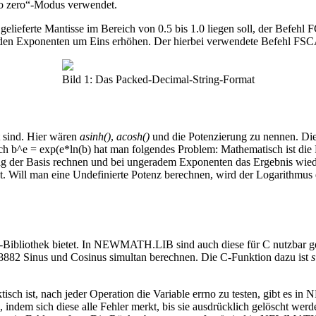
„to zero“-Modus verwendet.
 gelieferte Mantisse im Bereich von 0.5 bis 1.0 liegen soll, der Bef
 den Exponenten um Eins erhöhen. Der hierbei verwendete Befehl FSCAL
Bild 1: Das Packed-Decimal-String-Format
t sind. Hier wären
asinh()
,
acosh()
und die Potenzierung zu nennen. Die
ch b^e = exp(e*ln(b) hat man folgendes Problem: Mathematisch ist die 
ag der Basis rechnen und bei ungeradem Exponenten das Ergebnis wied
ht. Will man eine Undefinierte Potenz berechnen, wird der Logarith
Bibliothek bietet. In NEWMATH.LIB sind auch diese für C nutzbar ge
882 Sinus und Cosinus simultan berechnen. Die C-Funktion dazu ist
s
tisch ist, nach jeder Operation die Variable errno zu testen, gibt e
ndem sich diese alle Fehler merkt, bis sie ausdrücklich gelöscht wer