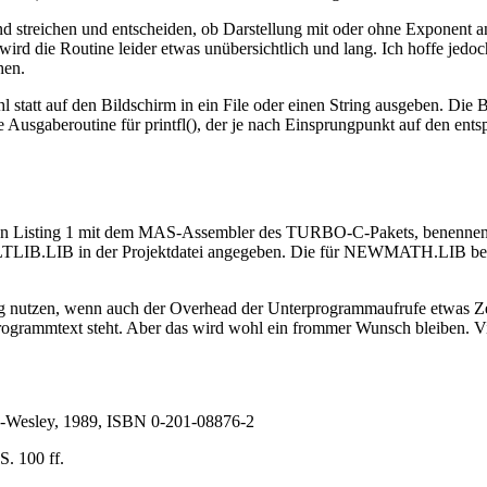
nd streichen und entscheiden, ob Darstellung mit oder ohne Exponent 
ird die Routine leider etwas unübersichtlich und lang. Ich hoffe jedoc
hen.
hl statt auf den Bildschirm in ein File oder einen String ausgeben. Die 
die Ausgaberoutine für printfl(), der je nach Einsprungpunkt auf den en
von Listing 1 mit dem MAS-Assembler des TURBO-C-Pakets, benenne
FLTLIB.LIB in der Projektdatei angegeben. Die für NEWMATH.LIB benöt
nutzen, wenn auch der Overhead der Unterprogrammaufrufe etwas Zeit 
ogrammtext steht. Aber das wird wohl ein frommer Wunsch bleiben. Viel
n-Wesley, 1989, ISBN 0-201-08876-2
. 100 ff.