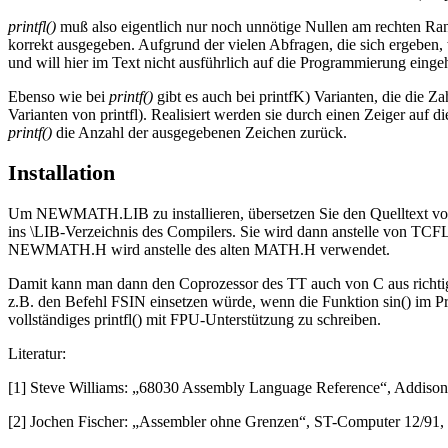
printfl()
muß also eigentlich nur noch unnötige Nullen am rechten Ra
korrekt ausgegeben. Aufgrund der vielen Abfragen, die sich ergeben, w
und will hier im Text nicht ausführlich auf die Programmierung einge
Ebenso wie bei
printf()
gibt es auch bei printfK) Varianten, die die Za
Varianten von printfl). Realisiert werden sie durch einen Zeiger auf 
printf()
die Anzahl der ausgegebenen Zeichen zurück.
Installation
Um NEWMATH.LIB zu installieren, übersetzen Sie den Quelltext 
ins \LIB-Verzeichnis des Compilers. Sie wird dann anstelle von TC
NEWMATH.H wird anstelle des alten MATH.H verwendet.
Damit kann man dann den Coprozessor des TT auch von C aus richtig 
z.B. den Befehl FSIN einsetzen würde, wenn die Funktion sin() im Pr
vollständiges printfl() mit FPU-Unterstützung zu schreiben.
Literatur:
[1] Steve Williams: „68030 Assembly Language Reference“, Addiso
[2] Jochen Fischer: „Assembler ohne Grenzen“, ST-Computer 12/91, S