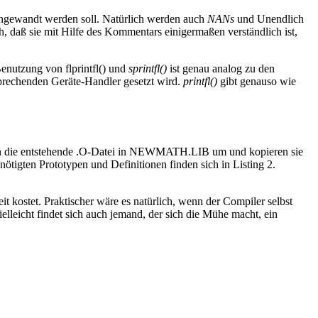
angewandt werden soll. Natürlich werden auch
NANs
und Unendlich
h, daß sie mit Hilfe des Kommentars einigermaßen verständlich ist,
Benutzung von flprintfl() und
sprintfl()
ist genau analog zu den
tsprechenden Geräte-Handler gesetzt wird.
printfl()
gibt genauso wie
n die entstehende .O-Datei in NEWMATH.LIB um und kopieren sie
igten Prototypen und Definitionen finden sich in Listing 2.
kostet. Praktischer wäre es natürlich, wenn der Compiler selbst
leicht findet sich auch jemand, der sich die Mühe macht, ein