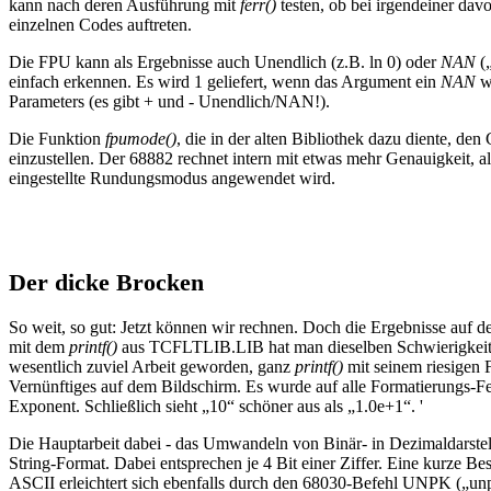
kann nach deren Ausführung mit
ferr()
testen, ob bei irgendeiner dav
einzelnen Codes auftreten.
Die FPU kann als Ergebnisse auch Unendlich (z.B. ln 0) oder
NAN
(„
einfach erkennen. Es wird 1 geliefert, wenn das Argument ein
NAN
wa
Parameters (es gibt + und - Unendlich/NAN!).
Die Funktion
fpumode()
, die in der alten Bibliothek dazu diente,
einzustellen. Der 68882 rechnet intern mit etwas mehr Genauigkeit, al
eingestellte Rundungsmodus angewendet wird.
Der dicke Brocken
So weit, so gut: Jetzt können wir rechnen. Doch die Ergebnisse auf 
mit dem
printf()
aus TCFLTLIB.LIB hat man dieselben Schwierigkeite
wesentlich zuviel Arbeit geworden, ganz
printf()
mit seinem riesigen 
Vernünftiges auf dem Bildschirm. Es wurde auf alle Formatierungs-Fea
Exponent. Schließlich sieht „10“ schöner aus als „1.0e+1“. '
Die Hauptarbeit dabei - das Umwandeln von Binär- in Dezimaldarste
String-Format. Dabei entsprechen je 4 Bit einer Ziffer. Eine kurze 
ASCII erleichtert sich ebenfalls durch den 68030-Befehl UNPK („unpa