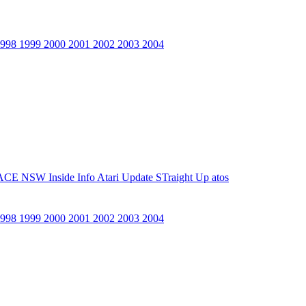
1998
1999
2000
2001
2002
2003
2004
ACE NSW Inside Info
Atari Update
STraight Up
atos
1998
1999
2000
2001
2002
2003
2004