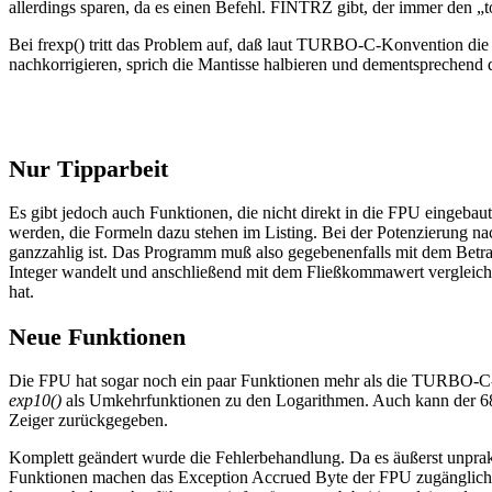
allerdings sparen, da es einen Befehl. FINTRZ gibt, der immer den 
Bei frexp() tritt das Problem auf, daß laut TURBO-C-Konvention die
nachkorrigieren, sprich die Mantisse halbieren und dementsprechend
Nur Tipparbeit
Es gibt jedoch auch Funktionen, die nicht direkt in die FPU eingebau
werden, die Formeln dazu stehen im Listing. Bei der Potenzierung na
ganzzahlig ist. Das Programm muß also gegebenenfalls mit dem Betr
Integer wandelt und anschließend mit dem Fließkommawert vergleic
hat.
Neue Funktionen
Die FPU hat sogar noch ein paar Funktionen mehr als die TURBO-C-
exp10()
als Umkehrfunktionen zu den Logarithmen. Auch kann der 68
Zeiger zurückgegeben.
Komplett geändert wurde die Fehlerbehandlung. Da es äußerst unprak
Funktionen machen das Exception Accrued Byte der FPU zugänglich, i