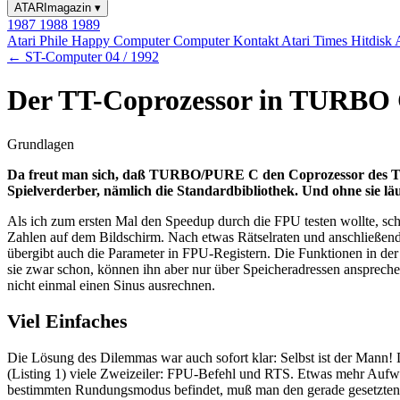
ATARImagazin
▾
1987
1988
1989
Atari Phile
Happy Computer
Computer Kontakt
Atari Times
Hitdisk
← ST-Computer 04 / 1992
Der TT-Coprozessor in TURBO
Grundlagen
Da freut man sich, daß TURBO/PURE C den Coprozessor des TT u
Spielverderber, nämlich die Standardbibliothek. Und ohne sie lä
Als ich zum ersten Mal den Speedup durch die FPU testen wollte, sch
Zahlen auf dem Bildschirm. Nach etwas Rätselraten und anschließen
übergibt auch die Parameter in FPU-Registern. Die Funktionen in d
sie zwar schon, können ihn aber nur über Speicheradressen anspreche
nicht einmal einen Sinus ausrechnen.
Viel Einfaches
Die Lösung des Dilemmas war auch sofort klar: Selbst ist der Mann! 
(Listing 1) viele Zweizeiler: FPU-Befehl und RTS. Etwas mehr Auf
bestimmten Rundungsmodus befindet, muß man den gerade gesetzten 