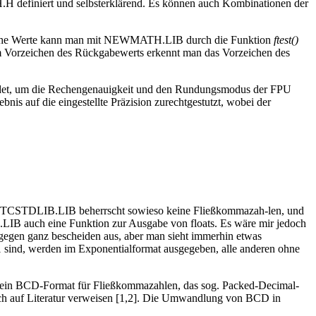
definiert und selbsterklärend. Es können auch Kombinationen der
Solche Werte kann man mit NEWMATH.LIB durch die Funktion
ftest()
m Vorzeichen des Rückgabewerts erkennt man das Vorzeichen des
endet, um die Rechengenauigkeit und den Rundungsmodus der FPU
nis auf die eingestellte Präzision zurechtgestutzt, wobei der
) aus TCSTDLIB.LIB beherrscht sowieso keine Fließkommazah-len, und
IB auch eine Funktion zur Ausgabe von floats. Es wäre mir jedoch
agegen ganz bescheiden aus, aber man sieht immerhin etwas
.01 sind, werden im Exponentialformat ausgegeben, alle anderen ohne
ch ein BCD-Format für Fließkommazahlen, das sog. Packed-Decimal-
e ich auf Literatur verweisen [1,2]. Die Umwandlung von BCD in