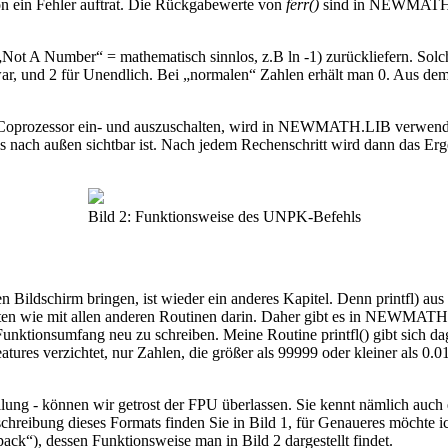
on ein Fehler auftrat. Die Rückgabewerte von
ferr()
sind in NEWMATH.H 
Not A Number“ = mathematisch sinnlos, z.B ln -1) zurückliefern. 
r, und 2 für Unendlich. Bei „normalen“ Zahlen erhält man 0. Aus de
 den Coprozessor ein- und auszuschalten, wird in NEWMATH.LIB verw
s nach außen sichtbar ist. Nach jedem Rechenschritt wird dann das Ergeb
Bild 2: Funktionsweise des UNPK-Befehls
den Bildschirm bringen, ist wieder ein anderes Kapitel. Denn printfl
n wie mit allen anderen Routinen darin. Daher gibt es in NEWMATH.L
Funktionsumfang neu zu schreiben. Meine Routine printfl() gibt sich d
tures verzichtet, nur Zahlen, die größer als 99999 oder kleiner als 0
llung - können wir getrost der FPU überlassen. Sie kennt nämlich au
Beschreibung dieses Formats finden Sie in Bild 1, für Genaueres möcht
ck“), dessen Funktionsweise man in Bild 2 dargestellt findet.