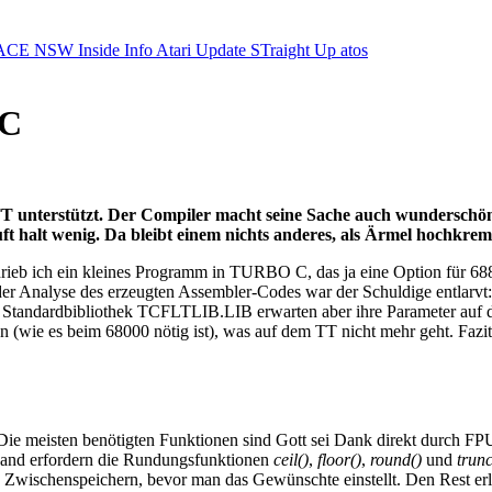
ACE NSW Inside Info
Atari Update
STraight Up
atos
 C
nterstützt. Der Compiler macht seine Sache auch wunderschön. 
uft halt wenig. Da bleibt einem nichts anderes, als Ärmel hochkr
rieb ich ein kleines Programm in TURBO C, das ja eine Option für 6888
der Analyse des erzeugten Assembler-Codes war der Schuldige entlar
er Standardbibliothek TCFLTLIB.LIB erwarten aber ihre Parameter auf 
n (wie es beim 68000 nötig ist), was auf dem TT nicht mehr geht. Faz
Die meisten benötigten Funktionen sind Gott sei Dank direkt durch FP
wand erfordern die Rundungsfunktionen
ceil()
,
floor()
,
round()
und
trunc
Zwischenspeichern, bevor man das Gewünschte einstellt. Den Rest erl