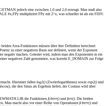
ehl FGETMAN jedoch eine zwischen 1.0 und 2.0 erzeugt. Man muß also
E #x,FPy multipliziert FPy mit 2^x, was schneller ist als ein FDIV.
 beiden Area-Funktionen müssen über ihre Definition berechnet
Potenz zu einer negativen Basis nur definiert, wenn der Exponent
er negativ machen. Getestet wird, indem man den Exponenten in ein
mus einer negativen Zahl genommen, was korrekt E_DOMAIN zur Folge
macht. Hierunter fallen
log2()
(Zweierlogarithmus) sowie
exp2()
und
incos()
, die den Sinus als Ergebnis liefert, der Cosinus wird über
s in NEWMATH.LIB die Funktionen
fclrerr()
und
ferr()
. Die beiden
den. Man macht also vor einer Reihe von Operationen
fclrerr()
und