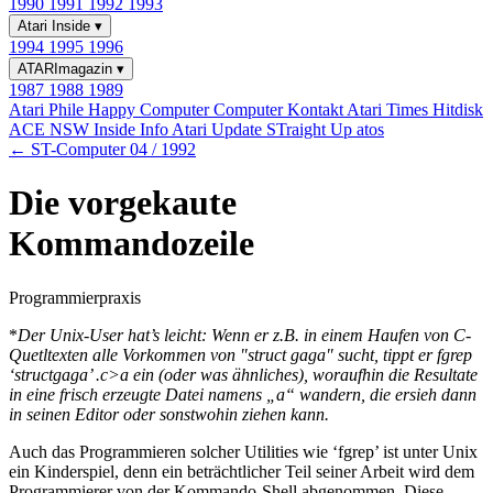
1990
1991
1992
1993
Atari Inside
▾
1994
1995
1996
ATARImagazin
▾
1987
1988
1989
Atari Phile
Happy Computer
Computer Kontakt
Atari Times
Hitdisk
ACE NSW Inside Info
Atari Update
STraight Up
atos
← ST-Computer 04 / 1992
Die vorgekaute
Kommandozeile
Programmierpraxis
*
Der Unix-User hat’s leicht: Wenn er z.B. in einem Haufen von C-
Quetltexten alle Vorkommen von "struct gaga" sucht, tippt er fgrep
‘structgaga’
.c>a ein (oder was ähnliches), woraufhin die Resultate
in eine frisch erzeugte Datei namens „a“ wandern, die ersieh dann
in seinen Editor oder sonstwohin ziehen kann.
Auch das Programmieren solcher Utilities wie ‘fgrep’ ist unter Unix
ein Kinderspiel, denn ein beträchtlicher Teil seiner Arbeit wird dem
Programmierer von der Kommando-Shell abgenommen. Diese