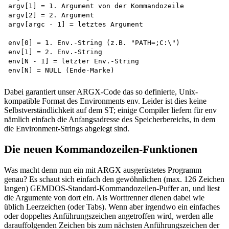
argv[1] = 1. Argument von der Kommandozeile

argv[2] = 2. Argument

argv[argc - 1] = letztes Argument

env[0] = 1. Env.-String (z.B. "PATH=;C:\")

env[1] = 2. Env.-String

env[N - 1] = letzter Env.-String

Dabei garantiert unser ARGX-Code das so definierte, Unix-
kompatible Format des Environments env. Leider ist dies keine
Selbstverständlichkeit auf dem ST; einige Compiler liefern für env
nämlich einfach die Anfangsadresse des Speicherbereichs, in dem
die Environment-Strings abgelegt sind.
Die neuen Kommandozeilen-Funktionen
Was macht denn nun ein mit ARGX ausgerüstetes Programm
genau? Es schaut sich einfach den gewöhnlichen (max. 126 Zeichen
langen) GEMDOS-Standard-Kommandozeilen-Puffer an, und liest
die Argumente von dort ein. Als Worttrenner dienen dabei wie
üblich Leerzeichen (oder Tabs). Wenn aber irgendwo ein einfaches
oder doppeltes Anführungszeichen angetroffen wird, werden alle
darauffolgenden Zeichen bis zum nächsten Anführungszeichen der