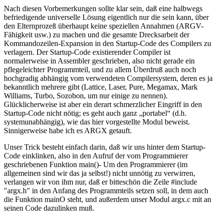
Nach diesen Vorbemerkungen sollte klar sein, daß eine halbwegs
befriedigende universelle Lösung eigentlich nur die sein kann, über
den Elternprozeß überhaupt keine speziellen Annahmen (ARGV-
Fähigkeit usw.) zu machen und die gesamte Drecksarbeit der
Kommandozeilen-Expansion in den Startup-Code des Compilers zu
verlagern. Der Startup-Code existierender Compiler ist
normalerweise in Assembler geschrieben, also nicht gerade ein
pflegeleichter Programmteil, und zu allem Überdruß auch noch
hochgradig abhängig vom verwendeten Compilersystem, deren es ja
bekanntlich mehrere gibt (Lattice, Laser, Pure, Megamax, Mark
Williams, Turbo, Sozobon, um nur einige zu nennen).
Glücklicherweise ist aber ein derart schmerzlicher Eingriff in den
Startup-Code nicht nötig; es geht auch ganz „portabel“ (d.h.
systemunabhängig), wie das hier vorgestellte Modul beweist.
Sinnigerweise habe ich es ARGX getauft.
Unser Trick besteht einfach darin, daß wir uns hinter dem Startup-
Code einklinken, also in den Aufruf der vom Programmierer
geschriebenen Funktion main()- Um den Programmierer (im
allgemeinen sind wir das ja selbst!) nicht unnötig zu verwirren,
verlangen wir von ihm nur, daß er bitteschön die Zeile #include
"argx.h" in den Anfang des Programmteils setzen soll, in dem auch
die Funktion mainO steht, und außerdem unser Modul argx.c mit an
seinen Code dazulinken muß.