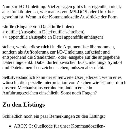
Nun zur I/O-Umleitung. Viel zu sagen gibt’s hier eigentlich nicht;
alles funktioniert so, wie man es von MS-DOS oder Unix her
gewohnt ist. Wenn in der Kommandozeile Ausdrücke der Form
<infile (Eingabe von Datei infile holen)
> outfile (Ausgabe in Datei outfile schreiben)
>> appendfile (Ausgabe an Datei appendfile anhängen)
stehen, werden diese
nicht
in die Argumentliste übernommen,
sondern als Aufforderung zur I/O-Umleitung aufgefaßt und
entsprechend die Standardein- oder -ausgabe auf die angegebene
Datei umgelenkt. Dabei dürfen zwischen I/O-Umleitungs-Symbol
und Dateinamen Leerzeichen stehen, müssen aber nicht.
Selbstverständlich kann der ehrenwerte User jederzeit, wenn er es
wünscht, die spezielle Interpretation von Zeichen wie ‘<‘ oder durch
unseren Mechanismus verhindern, indem er sie in
Anführungszeichen einschließt. Sonst noch Fragen?
Zu den Listings
Schließlich noch ein paar Bemerkungen zu den Listings:
ARGX.C: Quellcode für unser Kommandozeilen-