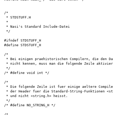
/*

 * STDSTUFF.H

 *

 * Nasi's Standard Include-Datei 

 */

#ifndef STDSTUFF_H 

#define STDSTUFF_H

/*

 * Bei einigen praehistorischen Compilern, die den Dat
 * nicht kennen, muss man die folgende Zeile aktiviere
 */

/* #define void int */

/*

 * Die folgende Zeile ist fuer einige aeltere Compiler
 * der Header fuer die Standard-String-Funktionen <str
 * und nicht <string.h> heisst.

 */

/* #define NO_STRING_H */

/*
