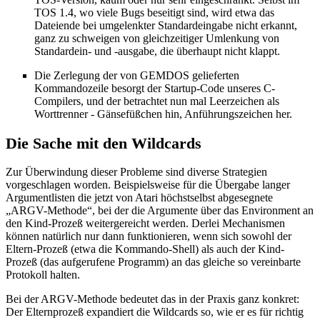
TOS 1.4, wo viele Bugs beseitigt sind, wird etwa das
Dateiende bei umgelenkter Standardeingabe nicht erkannt,
ganz zu schweigen von gleichzeitiger Umlenkung von
Standardein- und -ausgabe, die überhaupt nicht klappt.
Die Zerlegung der von GEMDOS gelieferten
Kommandozeile besorgt der Startup-Code unseres C-
Compilers, und der betrachtet nun mal Leerzeichen als
Worttrenner - Gänsefüßchen hin, Anführungszeichen her.
Die Sache mit den Wildcards
Zur Überwindung dieser Probleme sind diverse Strategien
vorgeschlagen worden. Beispielsweise für die Übergabe langer
Argumentlisten die jetzt von Atari höchstselbst abgesegnete
„ARGV-Methode“, bei der die Argumente über das Environment an
den Kind-Prozeß weitergereicht werden. Derlei Mechanismen
können natürlich nur dann funktionieren, wenn sich sowohl der
Eltern-Prozeß (etwa die Kommando-Shell) als auch der Kind-
Prozeß (das aufgerufene Programm) an das gleiche so vereinbarte
Protokoll halten.
Bei der ARGV-Methode bedeutet das in der Praxis ganz konkret:
Der Elternprozeß expandiert die Wildcards so, wie er es für richtig