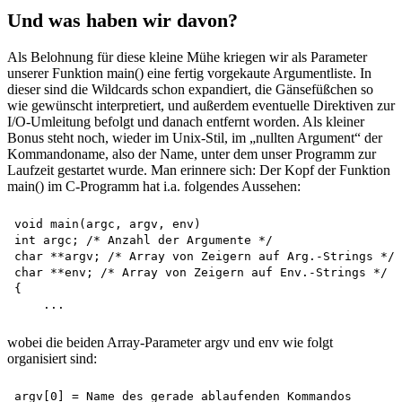
Und was haben wir davon?
Als Belohnung für diese kleine Mühe kriegen wir als Parameter
unserer Funktion main() eine fertig vorgekaute Argumentliste. In
dieser sind die Wildcards schon expandiert, die Gänsefüßchen so
wie gewünscht interpretiert, und außerdem eventuelle Direktiven zur
I/O-Umleitung befolgt und danach entfernt worden. Als kleiner
Bonus steht noch, wieder im Unix-Stil, im „nullten Argument“ der
Kommandoname, also der Name, unter dem unser Programm zur
Laufzeit gestartet wurde. Man erinnere sich: Der Kopf der Funktion
main() im C-Programm hat i.a. folgendes Aussehen:
void main(argc, argv, env)

int argc; /* Anzahl der Argumente */

char **argv; /* Array von Zeigern auf Arg.-Strings */

char **env; /* Array von Zeigern auf Env.-Strings */

{

wobei die beiden Array-Parameter argv und env wie folgt
organisiert sind:
argv[0] = Name des gerade ablaufenden Kommandos
