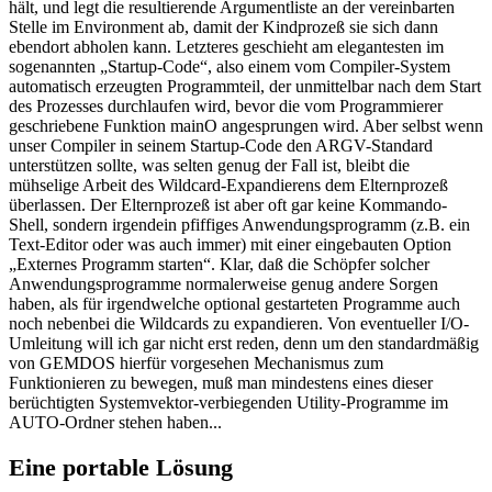
hält, und legt die resultierende Argumentliste an der vereinbarten
Stelle im Environment ab, damit der Kindprozeß sie sich dann
ebendort abholen kann. Letzteres geschieht am elegantesten im
sogenannten „Startup-Code“, also einem vom Compiler-System
automatisch erzeugten Programmteil, der unmittelbar nach dem Start
des Prozesses durchlaufen wird, bevor die vom Programmierer
geschriebene Funktion mainO angesprungen wird. Aber selbst wenn
unser Compiler in seinem Startup-Code den ARGV-Standard
unterstützen sollte, was selten genug der Fall ist, bleibt die
mühselige Arbeit des Wildcard-Expandierens dem Elternprozeß
überlassen. Der Elternprozeß ist aber oft gar keine Kommando-
Shell, sondern irgendein pfiffiges Anwendungsprogramm (z.B. ein
Text-Editor oder was auch immer) mit einer eingebauten Option
„Externes Programm starten“. Klar, daß die Schöpfer solcher
Anwendungsprogramme normalerweise genug andere Sorgen
haben, als für irgendwelche optional gestarteten Programme auch
noch nebenbei die Wildcards zu expandieren. Von eventueller I/O-
Umleitung will ich gar nicht erst reden, denn um den standardmäßig
von GEMDOS hierfür vorgesehen Mechanismus zum
Funktionieren zu bewegen, muß man mindestens eines dieser
berüchtigten Systemvektor-verbiegenden Utility-Programme im
AUTO-Ordner stehen haben...
Eine portable Lösung