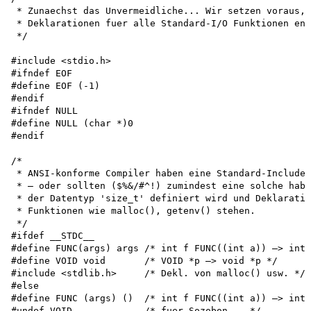
 * Zunaechst das Unvermeidliche... Wir setzen voraus, 
 * Deklarationen fuer alle Standard-I/O Funktionen ent
 */

#include <stdio.h>

#ifndef EOF 

#define EOF (-1)

#endif

#ifndef NULL

#define NULL (char *)0

#endif

/*

 * ANSI-konforme Compiler haben eine Standard-Include-
 * — oder sollten ($%&/#^!) zumindest eine solche habe
 * der Datentyp 'size_t' definiert wird und Deklaratio
 * Funktionen wie malloc(), getenv() stehen.

 */

#ifdef __STDC__

#define FUNC(args) args /* int f FUNC((int a)) —> int 
#define VOID void       /* VOID *p —> void *p */

#include <stdlib.h>     /* Dekl. von malloc() usw. */

#else

#define FUNC (args) ()  /* int f FUNC((int a)) —> int 
#undef VOID             /* fuer Sozobon... */
