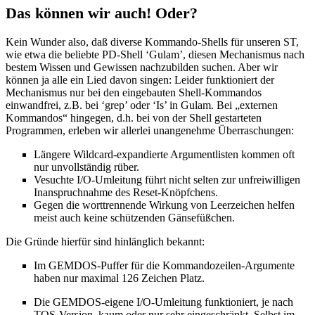
Das können wir auch! Oder?
Kein Wunder also, daß diverse Kommando-Shells für unseren ST,
wie etwa die beliebte PD-Shell ‘Gulam’, diesen Mechanismus nach
bestem Wissen und Gewissen nachzubilden suchen. Aber wir
können ja alle ein Lied davon singen: Leider funktioniert der
Mechanismus nur bei den eingebauten Shell-Kommandos
einwandfrei, z.B. bei ‘grep’ oder ‘Is’ in Gulam. Bei „externen
Kommandos“ hingegen, d.h. bei von der Shell gestarteten
Programmen, erleben wir allerlei unangenehme Überraschungen:
Längere Wildcard-expandierte Argumentlisten kommen oft
nur unvollständig rüber.
Vesuchte I/O-Umleitung führt nicht selten zur unfreiwilligen
Inanspruchnahme des Reset-Knöpfchens.
Gegen die worttrennende Wirkung von Leerzeichen helfen
meist auch keine schützenden Gänsefüßchen.
Die Gründe hierfür sind hinlänglich bekannt:
Im GEMDOS-Puffer für die Kommandozeilen-Argumente
haben nur maximal 126 Zeichen Platz.
Die GEMDOS-eigene I/O-Umleitung funktioniert, je nach
TOS-Version, kaum oder nur sehr eingeschränkt. Selbst im