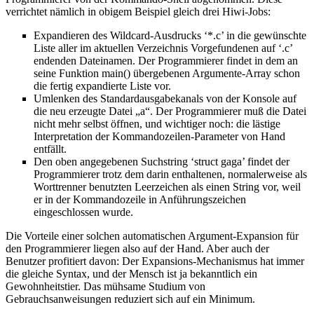
verrichtet nämlich in obigem Beispiel gleich drei Hiwi-Jobs:
Expandieren des Wildcard-Ausdrucks ‘*.c’ in die gewünschte
Liste aller im aktuellen Verzeichnis Vorgefundenen auf ‘.c’
endenden Dateinamen. Der Programmierer findet in dem an
seine Funktion main() übergebenen Argumente-Array schon
die fertig expandierte Liste vor.
Umlenken des Standardausgabekanals von der Konsole auf
die neu erzeugte Datei „a“. Der Programmierer muß die Datei
nicht mehr selbst öffnen, und wichtiger noch: die lästige
Interpretation der Kommandozeilen-Parameter von Hand
entfällt.
Den oben angegebenen Suchstring ‘struct gaga’ findet der
Programmierer trotz dem darin enthaltenen, normalerweise als
Worttrenner benutzten Leerzeichen als einen String vor, weil
er in der Kommandozeile in Anführungszeichen
eingeschlossen wurde.
Die Vorteile einer solchen automatischen Argument-Expansion für
den Programmierer liegen also auf der Hand. Aber auch der
Benutzer profitiert davon: Der Expansions-Mechanismus hat immer
die gleiche Syntax, und der Mensch ist ja bekanntlich ein
Gewohnheitstier. Das mühsame Studium von
Gebrauchsanweisungen reduziert sich auf ein Minimum.