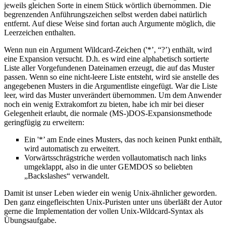
jeweils gleichen Sorte in einem Stück wörtlich übernommen. Die
begrenzenden Anführungszeichen selbst werden dabei natürlich
entfernt. Auf diese Weise sind fortan auch Argumente möglich, die
Leerzeichen enthalten.
Wenn nun ein Argument Wildcard-Zeichen ('*’, “?’) enthält, wird
eine Expansion versucht. D.h. es wird eine alphabetisch sortierte
Liste aller Vorgefundenen Dateinamen erzeugt, die auf das Muster
passen. Wenn so eine nicht-leere Liste entsteht, wird sie anstelle des
angegebenen Musters in die Argumentliste eingefügt. War die Liste
leer, wird das Muster unverändert übernommen. Um dem Anwender
noch ein wenig Extrakomfort zu bieten, habe ich mir bei dieser
Gelegenheit erlaubt, die normale (MS-)DOS-Expansionsmethode
geringfügig zu erweitern:
Ein '*’ am Ende eines Musters, das noch keinen Punkt enthält,
wird automatisch zu erweitert.
Vorwärtsschrägstriche werden vollautomatisch nach links
umgeklappt, also in die unter GEMDOS so beliebten
„Backslashes“ verwandelt.
Damit ist unser Leben wieder ein wenig Unix-ähnlicher geworden.
Den ganz eingefleischten Unix-Puristen unter uns überläßt der Autor
gerne die Implementation der vollen Unix-Wildcard-Syntax als
Übungsaufgabe.