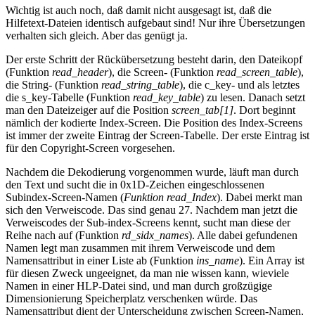
Wichtig ist auch noch, daß damit nicht ausgesagt ist, daß die
Hilfetext-Dateien identisch aufgebaut sind! Nur ihre Übersetzungen
verhalten sich gleich. Aber das genügt ja.
Der erste Schritt der Rückübersetzung besteht darin, den Dateikopf
(Funktion
read_header
), die Screen- (Funktion
read_screen_table
),
die String- (Funktion
read_string_table
), die c_key- und als letztes
die s_key-Tabelle (Funktion
read_key_table
) zu lesen. Danach setzt
man den Dateizeiger auf die Position
screen_tab[1]
. Dort beginnt
nämlich der kodierte Index-Screen. Die Position des Index-Screens
ist immer der zweite Eintrag der Screen-Tabelle. Der erste Eintrag ist
für den Copyright-Screen vorgesehen.
Nachdem die Dekodierung vorgenommen wurde, läuft man durch
den Text und sucht die in 0x1D-Zeichen eingeschlossenen
Subindex-Screen-Namen (
Funktion read_Index
). Dabei merkt man
sich den Verweiscode. Das sind genau 27. Nachdem man jetzt die
Verweiscodes der Sub-index-Screens kennt, sucht man diese der
Reihe nach auf (Funktion
rd_sidx_names
). Alle dabei gefundenen
Namen legt man zusammen mit ihrem Verweiscode und dem
Namensattribut in einer Liste ab (Funktion
ins_name
). Ein Array ist
für diesen Zweck ungeeignet, da man nie wissen kann, wieviele
Namen in einer HLP-Datei sind, und man durch großzügige
Dimensionierung Speicherplatz verschenken würde. Das
Namensattribut dient der Unterscheidung zwischen Screen-Namen,