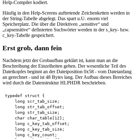
Help-Compiler kodiert.
Häufig in den Help-Screens auftretende Zeichenketten werden in
der String-Tabelle abgelegt. Das spart u.U. enorm viel
Speicherplatz. Die über die Direktiven „sensitive“ und
„capsensitive“ definierten Suchwörter werden in der s_key- bzw.
c_key-Tabelle gespeichert.
Erst grob, dann fein
Nachdem jetzt der Grobaufbau geklärt ist, kann man an die
Beschreibung der Einzelheiten gehen. Der wesentliche Teil des
Dateikopfes beginnt an der Dateiposition 0x58 - vom Dateianfang
an gerechnet - und ist 48 Bytes lang. Der Aufbau dieses Bereiches
wird durch die Datenstruktur HLPHDR beschrieben.
typedef struct { 

    long scr_tab_size; 

    long str_tab_offset; 

    long str_tab_size; 

    char char_table[12]; 

    long c_key_tab_offset; 

    long c_key_tab_size; 

    long c_key_count; 
