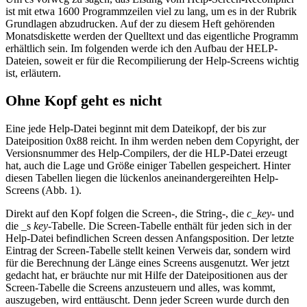
ist mit etwa 1600 Programmzeilen viel zu lang, um es in der Rubrik
Grundlagen abzudrucken. Auf der zu diesem Heft gehörenden
Monatsdiskette werden der Quelltext und das eigentliche Programm
erhältlich sein. Im folgenden werde ich den Aufbau der HELP-
Dateien, soweit er für die Recompilierung der Help-Screens wichtig
ist, erläutern.
Ohne Kopf geht es nicht
Eine jede Help-Datei beginnt mit dem Dateikopf, der bis zur
Dateiposition 0x88 reicht. In ihm werden neben dem Copyright, der
Versionsnummer des Help-Compilers, der die HLP-Datei erzeugt
hat, auch die Lage und Größe einiger Tabellen gespeichert. Hinter
diesen Tabellen liegen die lückenlos aneinandergereihten Help-
Screens (Abb. 1).
Direkt auf den Kopf folgen die Screen-, die String-, die
c_key
- und
die _s
key
-Tabelle. Die Screen-Tabelle enthält für jeden sich in der
Help-Datei befindlichen Screen dessen Anfangsposition. Der letzte
Eintrag der Screen-Tabelle stellt keinen Verweis dar, sondern wird
für die Berechnung der Länge eines Screens ausgenutzt. Wer jetzt
gedacht hat, er bräuchte nur mit Hilfe der Dateipositionen aus der
Screen-Tabelle die Screens anzusteuern und alles, was kommt,
auszugeben, wird enttäuscht. Denn jeder Screen wurde durch den