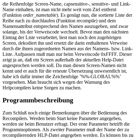
die Reihenfolge Screen-Name, capsensitive-, sensitive- und Link-
Name einhalten, ist man nicht mehr weit vom Ziel entfernt
(Funktion
order_nametable
). Es genügt nun, die sortierte Liste der
Reihe nach zu durchlaufen (Funktion recompile) und dem
Namensattribut entsprechend den Namen auszugeben, und zwar
solange, bis der Verweiscode wechselt. Bevor man den nächsten
Eintrag der Liste verarbeitet, liest man noch den zugehörigen
Screen, dekodiert ihn und ersetzt die darin enthaltenen Verweise
durch die ihnen zugeordneten Namen aus der Namens- bzw. Link-
Liste. Aufpassen muß man nur beim Verweiscode 0xFFFF. Dieser
zeigt ja an, daß ein Screen außerhalb der aktuellen Help-Datei
angesprochen werden soll. Da man diesen Screen-Namen nicht
kennt und er auch für die erneute Übersetzung unwesentlich ist,
habe ich dafür immer die Zeichenfolge ’%%-GLOBAL%%’
vorgesehen. Man braucht sich wegen der Warnung des
Helpcompilers keine Sorgen zu machen.
Programmbeschreibung
Zum Schluß noch einige Bemerkungen über die Bedienung des
Recompilers. Werden beim Start keine Parameter angegeben,
werden sie beim Benutzer erfragt. Der erste Parameter betrifft die
Programmoptionen. Als zweiter Parameter muß der Name der zu
recompilierenden HLP-Datei angegeben werden. Es können bis zu