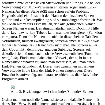
sensitiven bzw. capsensitiven Suchwörtern und Strings, die bei der
Verwendung von Mink-Verweisen entstehen (sogenannte Link-
Namen). An dieser Stelle stößt man schon auf ein Problem.
Nirgends wird eine Liste mit den Namen der einzelnen Screens
geführt und zur Recompilierung sind sie unbedingt erforderlich. Was
tun? Man nimmt fürs Erste mal an, daß alle gefundenen Namen
Screen-Namen wären. Das stimmt natürlich nicht. Doch mit Hilfe
der c_key- bzw. s_key-Tabelle kann man dies korrigieren (Funktion
corr_attrs). Denn alle Namen, die nicht in diesen beiden Tabellen
Vorkommen, müssen zwangsläufig Screen-Namen sein (vgl.: Was
tut der Helpcompiler). Als nächstes sucht man alle Screens außer
dem Copyright-, dem Index- und den Subindex-Screens auf,
dekodiert sie und untersucht, ob sie Verweise enthalten (Funktion
read_Link
). Findet man dabei einen Verweis, der nicht in der
Namensliste enthalten ist, kann man sicher sein, daß man einen
Link-Namen gefunden hat. Dieser wird zusammen mit seinem
Verweiscode in die Liste der Link-Namen eingetragen. Diese
Prozedur ist aufwendig, und daraus resultiert u.a. die relativ hohe
Programmlaufzeit.
Abb. 5: Beziehungen zwischen Index/Subindex-Screens
Ordnet man nun noch die Namensliste so um, daß alle Namen mit
demselben Verweiscode hintereinander stehen und zusätzlich noch