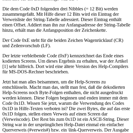
Die dem Code 0xD folgenden drei Nibbles (= 12 Bit) werden
zusammengefaßt. Mit Hilfe dieser 12 Bits wird ein Eintrag der
Verweisliste der String-Tabelle adressiert. Dieser Eintrag enthält
einen Offset. Addiert man ihn zur Anfangsadresse der String-Tabelle
hinzu, erhält man die Anfangsposition der Zeichenkette.
Der Code 0xE steht für die beiden Zeichen Wagenrücklauf (CR)
und Zeilenvorschub (LF).
Der letzte verbleibende Code (0xF) kennzeichnet das Ende eines
kodierten Screens. Um dieses Ergebnis zu erhalten, war der Artikel
[1] sehr hilfreich. Dort wird eine ältere Version des Help-Compilers
für MS-DOS-Rechner beschrieben.
Jetzt hat man alles beisammen, um die Help-Screens zu
entschlüsseln. Macht man das, stellt man fest, daß die dekodierten
Help-Screens noch Byte-Folgen enthalten, die nicht ausgedruckt
werden können. Diese Folgen beginnen und enden immer mit dem
Code 0x1D. Wissen Sie jetzt, warum die Verwendung des Codes
0x1D in Hilfe-Texten verboten ist? Die zwei Bytes, die auf das erste
0x1D folgen, stellen einen Verweis auf einen Screen dar
(Verweiscode). Der Rest bis zum 0x1D ist ein ASCII-String. Dieser
String war in der ursprünglichen Help-Datei einmal ein einfacher
Querverweis (#verweis#) bzw. ein \link-Querverweis. Der Ausgabe