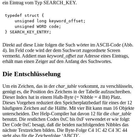
ein Eintrag vom Typ SEARCH_KEY.
typedef struct { 

    unsigned long keyword_offset; 

    unsigned WORD code;

Direkt auf diese Liste folgen die Such wörter im ASCII-Code (Abb.
4). Im Feld code wird der dem Suchwort zugeordnete Screen
vermerkt. Addiert man
keyword_offset
zur Adresse eines Eintrags,
erhält man einen Zeiger auf den Anfang des Suchwortes.
Die Entschlüsselung
Um ein Zeichen, das in der
char_table
vorkommt, zu verschlüsseln,
genügt es, die Position des Zeichens in der Tabelle aufzuschreiben.
Dieser Index hat in einem Halb-Byte (= Nibble = 4 Bit) Platz.
Dieses Vorgehen reduziert den Speicherplatzbedarf für eines der 12
häufigsten Zeichen auf die Hälfte. Mit vier Bit kann man 16 Objekte
unterscheiden. Der Help-Compiler hat davon 12 für die
char_table
benutzt. Die restlichen Codes 0xC bis 0xF verwendet er wie folgt:
Der Code 0xC besagt, daß die beiden nachfolgenden Nibbles das
nächste Textzeichen bilden. Die Byte-Folge C4 1C 42 C4 3C 44
steht also für die Zeichenfolge ‘ABCD’.