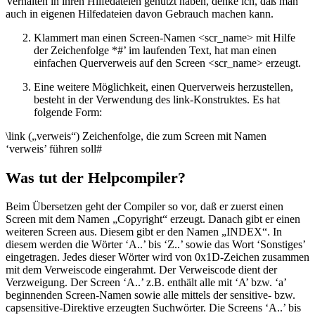
Verhalten in ihren Hilfedateien genutzt haben, denke ich, daß man
auch in eigenen Hilfedateien davon Gebrauch machen kann.
Klammert man einen Screen-Namen <scr_name> mit Hilfe
der Zeichenfolge *#’ im laufenden Text, hat man einen
einfachen Querverweis auf den Screen <scr_name> erzeugt.
Eine weitere Möglichkeit, einen Querverweis herzustellen,
besteht in der Verwendung des link-Konstruktes. Es hat
folgende Form:
\link („verweis“) Zeichenfolge, die zum Screen mit Namen
‘verweis’ führen soll#
Was tut der Helpcompiler?
Beim Übersetzen geht der Compiler so vor, daß er zuerst einen
Screen mit dem Namen „Copyright“ erzeugt. Danach gibt er einen
weiteren Screen aus. Diesem gibt er den Namen „INDEX“. In
diesem werden die Wörter ‘A..’ bis ‘Z..’ sowie das Wort ‘Sonstiges’
eingetragen. Jedes dieser Wörter wird von 0x1D-Zeichen zusammen
mit dem Verweiscode eingerahmt. Der Verweiscode dient der
Verzweigung. Der Screen ‘A..’ z.B. enthält alle mit ‘A’ bzw. ‘a’
beginnenden Screen-Namen sowie alle mittels der sensitive- bzw.
capsensitive-Direktive erzeugten Suchwörter. Die Screens ‘A..’ bis