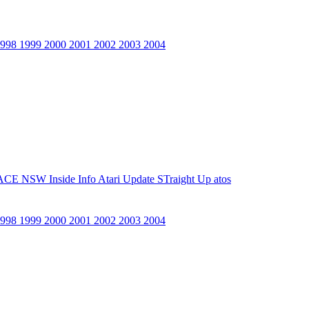
1998
1999
2000
2001
2002
2003
2004
ACE NSW Inside Info
Atari Update
STraight Up
atos
1998
1999
2000
2001
2002
2003
2004