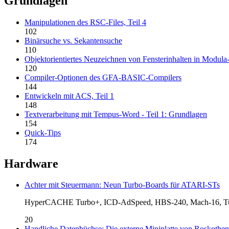
Grundlagen
Manipulationen des RSC-Files, Teil 4
102
Binärsuche vs. Sekantensuche
110
Objektorientiertes Neuzeichnen von Fensterinhalten in Modula
120
Compiler-Optionen des GFA-BASIC-Compilers
144
Entwickeln mit ACS, Teil 1
148
Textverarbeitung mit Tempus-Word - Teil 1: Grundlagen
154
Quick-Tips
174
Hardware
Achter mit Steuermann: Neun Turbo-Boards für ATARI-STs
HyperCACHE Turbo+, ICD-AdSpeed, HBS-240, Mach-16, Tu
20
Handliche Datenbüchse: Die externe Miniplatte von Roskothen