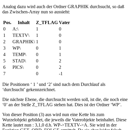
Analog dazu wird auch der Ordner GRAPHIK durchsucht, so daß
das Zwischen-Array nun so aussieht:
Pos.
Inhalt
Z_TFLAG
Vater
0
A:\
1
0
1
TEXTV\
1
0
2
GRAPHIK\
1
0
3
WP\
0
1
4
TEMP\
0
1
5
STAD\
0
2
6
PICS\
0
2
7
0
-1
Die Positionen ‘ 1 ’ und ‘2’ sind nach dem Durchlauf als
‘durchsucht’ gekennzeichnet.
Die nächste Ebene, die durchsucht werden soll, ist die, die noch eine
‘0’ an der Stelle Z_TFLAG stehen hat. Dies ist der Ordner ‘WP’.
Von dieser Position (3) aus wird nun eine Kette bis zum
Wurzelobjekt gebildet, die jeweils die Vaterobjekte beinhaltet. Diese
Kette lautet nun : 3,1,0 d.h. WP->TEXTV->A. Sie wird in der