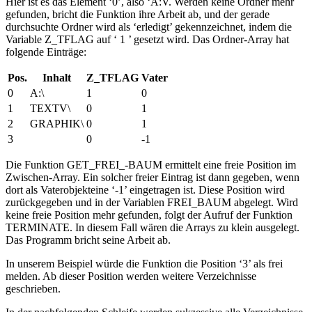
Hier ist es das Element ‘0’, also ‘A:V. Werden keine Ordner mehr
gefunden, bricht die Funktion ihre Arbeit ab, und der gerade
durchsuchte Ordner wird als ‘erledigt’ gekennzeichnet, indem die
Variable Z_TFLAG auf ‘ 1 ’ gesetzt wird. Das Ordner-Array hat
folgende Einträge:
Pos.
Inhalt
Z_TFLAG
Vater
0
A:\
1
0
1
TEXTV\
0
1
2
GRAPHIK\
0
1
3
0
-1
Die Funktion GET_FREI_-BAUM ermittelt eine freie Position im
Zwischen-Array. Ein solcher freier Eintrag ist dann gegeben, wenn
dort als Vaterobjekteine ‘-1’ eingetragen ist. Diese Position wird
zurückgegeben und in der Variablen FREI_BAUM abgelegt. Wird
keine freie Position mehr gefunden, folgt der Aufruf der Funktion
TERMINATE. In diesem Fall wären die Arrays zu klein ausgelegt.
Das Programm bricht seine Arbeit ab.
In unserem Beispiel würde die Funktion die Position ‘3’ als frei
melden. Ab dieser Position werden weitere Verzeichnisse
geschrieben.