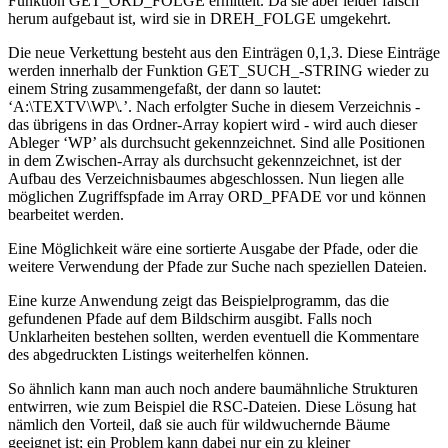
Funktion GET_ORD_FOLGE ermittelt. Da sie aber leider falsch
herum aufgebaut ist, wird sie in DREH_FOLGE umgekehrt.
Die neue Verkettung besteht aus den Einträgen 0,1,3. Diese Einträge
werden innerhalb der Funktion GET_SUCH_-STRING wieder zu
einem String zusammengefaßt, der dann so lautet:
‘A:\TEXTV\WP\
.
’. Nach erfolgter Suche in diesem Verzeichnis -
das übrigens in das Ordner-Array kopiert wird - wird auch dieser
Ableger ‘WP’ als durchsucht gekennzeichnet. Sind alle Positionen
in dem Zwischen-Array als durchsucht gekennzeichnet, ist der
Aufbau des Verzeichnisbaumes abgeschlossen. Nun liegen alle
möglichen Zugriffspfade im Array ORD_PFADE vor und können
bearbeitet werden.
Eine Möglichkeit wäre eine sortierte Ausgabe der Pfade, oder die
weitere Verwendung der Pfade zur Suche nach speziellen Dateien.
Eine kurze Anwendung zeigt das Beispielprogramm, das die
gefundenen Pfade auf dem Bildschirm ausgibt. Falls noch
Unklarheiten bestehen sollten, werden eventuell die Kommentare
des abgedruckten Listings weiterhelfen können.
So ähnlich kann man auch noch andere baumähnliche Strukturen
entwirren, wie zum Beispiel die RSC-Dateien. Diese Lösung hat
nämlich den Vorteil, daß sie auch für wildwuchernde Bäume
geeignet ist; ein Problem kann dabei nur ein zu kleiner