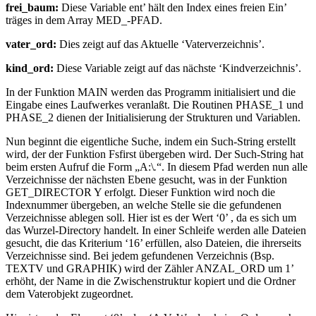
frei_baum:
Diese Variable ent’ hält den Index eines freien Ein’
träges in dem Array MED_-PFAD.
vater_ord:
Dies zeigt auf das Aktuelle ‘Vaterverzeichnis’.
kind_ord:
Diese Variable zeigt auf das nächste ‘Kindverzeichnis’.
In der Funktion MAIN werden das Programm initialisiert und die
Eingabe eines Laufwerkes veranlaßt. Die Routinen PHASE_1 und
PHASE_2 dienen der Initialisierung der Strukturen und Variablen.
Nun beginnt die eigentliche Suche, indem ein Such-String erstellt
wird, der der Funktion Fsfirst übergeben wird. Der Such-String hat
beim ersten Aufruf die Form „A:\
.
“. In diesem Pfad werden nun alle
Verzeichnisse der nächsten Ebene gesucht, was in der Funktion
GET_DIRECTOR Y erfolgt. Dieser Funktion wird noch die
Indexnummer übergeben, an welche Stelle sie die gefundenen
Verzeichnisse ablegen soll. Hier ist es der Wert ‘0’ , da es sich um
das Wurzel-Directory handelt. In einer Schleife werden alle Dateien
gesucht, die das Kriterium ‘16’ erfüllen, also Dateien, die ihrerseits
Verzeichnisse sind. Bei jedem gefundenen Verzeichnis (Bsp.
TEXTV und GRAPHIK) wird der Zähler ANZAL_ORD um 1’
erhöht, der Name in die Zwischenstruktur kopiert und die Ordner
dem Vaterobjekt zugeordnet.