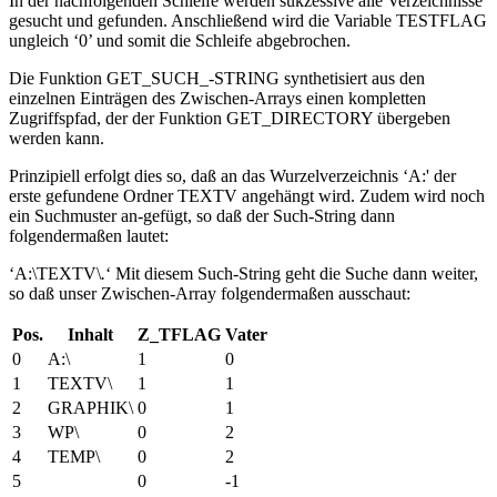
In der nachfolgenden Schleife werden sukzessive alle Verzeichnisse
gesucht und gefunden. Anschließend wird die Variable TESTFLAG
ungleich ‘0’ und somit die Schleife abgebrochen.
Die Funktion GET_SUCH_-STRING synthetisiert aus den
einzelnen Einträgen des Zwischen-Arrays einen kompletten
Zugriffspfad, der der Funktion GET_DIRECTORY übergeben
werden kann.
Prinzipiell erfolgt dies so, daß an das Wurzelverzeichnis ‘A:' der
erste gefundene Ordner TEXTV angehängt wird. Zudem wird noch
ein Suchmuster an-gefügt, so daß der Such-String dann
folgendermaßen lautet:
‘A:\TEXTV\
.
‘ Mit diesem Such-String geht die Suche dann weiter,
so daß unser Zwischen-Array folgendermaßen ausschaut:
Pos.
Inhalt
Z_TFLAG
Vater
0
A:\
1
0
1
TEXTV\
1
1
2
GRAPHIK\
0
1
3
WP\
0
2
4
TEMP\
0
2
5
0
-1