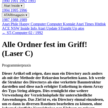
1990
1991
1992
1993
Atari Inside
▾
1994
1995
1996
ATARImagazin
▾
1987
1988
1989
Atari Phile
Happy Computer
Computer Kontakt
Atari Times
Hitdisk
ACE NSW Inside Info
Atari Update
STraight Up
atos
← ST-Computer 02 / 1992
Alle Ordner fest im Griff!
(Laser C)
Programmierpraxis
Dieser Artikel soll zeigen, dass man ein Directory auch anders
als mit der Methode der Rekursion bearbeiten kann. Ich werde
die Struktur des Directorys als eine verkettete Baumstruktur
darstellen und diese nach erfolgter Entkettung in einem Array
des Typs String ablegen. Dies ermöglicht eine weitere
Verwendung der Verzeichnispfade für unterschiedliche
Anwendungen. Das Ziel ist es, ein Directory einmal einzulesen,
um es dann in diversen Routinen bearbeiten zu können, ohne