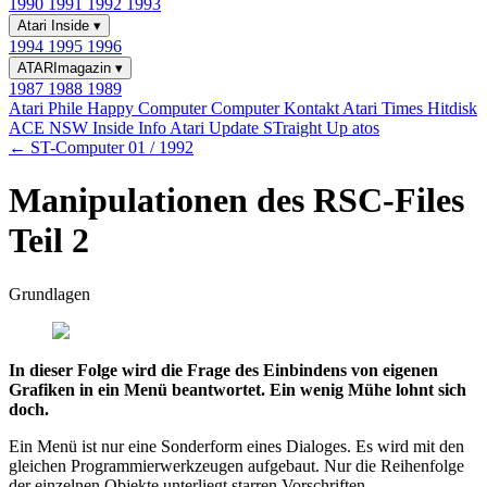
1990
1991
1992
1993
Atari Inside
▾
1994
1995
1996
ATARImagazin
▾
1987
1988
1989
Atari Phile
Happy Computer
Computer Kontakt
Atari Times
Hitdisk
ACE NSW Inside Info
Atari Update
STraight Up
atos
← ST-Computer 01 / 1992
Manipulationen des RSC-Files
Teil 2
Grundlagen
In dieser Folge wird die Frage des Einbindens von eigenen
Grafiken in ein Menü beantwortet. Ein wenig Mühe lohnt sich
doch.
Ein Menü ist nur eine Sonderform eines Dialoges. Es wird mit den
gleichen Programmierwerkzeugen aufgebaut. Nur die Reihenfolge
der einzelnen Objekte unterliegt starren Vorschriften.