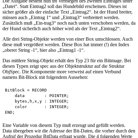
Die Aufgabe besteht nun im Verbiegen des zweiten Eintrages unter
„Datei“. Statt Eintrag2 soll das Hundebild erscheinen. Dieses ist
sicher größer als der einfache Text „Eintrag2“. Ist der Hund breiter,
müssen auch „Eintrag 1“ und „Eintrag3“ verbreitert werden.
Zusätzlich muß „Ein-trag3“ noch nach unten verschoben werden, da
der Hund sicherlich auch höher wird als der Text „Eintrag2“.
Alle drei String-Objekte werden von einer Box umschlossen. Auch
diese muß vergrößert werden. Diese Box hat immer (!) den Index
„oberer String -1“, hier also „Eintrag1 -1“.
Das mittlere String-Objekt erhält den Typ 23 für ein Bitimage. Bei
diesen Typen zeigt spec aus der Objektstruktur auf die Struktur
ObjSpec. Die Komponente more verweist auf einen Verbund
namens Bit-Block mit folgendem Aussehen:
BitBlock = RECORD

    data        : POINTER;

    bytes,h,x,y : INTEGER; 

    color       : INTEGER;

Eine Variable von diesem Typ muß erzeugt und gefüllt werden.
Data übergeben wir die Adresse der Bit-Daten, die vorher durch den
Aufruf der Prozedur BitData erfragt wurde. Die 4 folgenden Werte