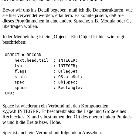
Bevor wir uns ins Detail begeben, muß ich die Datenstrukturen, wie
sie hier verwendet werden, erläutern. Es könnte ja sein, daß Sie
dieses Progrämmchen in eine andere Sprache, z.B. Modula oder C,
übertragen wollen.
Jeder Menüeintrag ist ein „Object“. Ein Objekt ist hier wie folgt
beschrieben:
OBJECT = RECORD

    next,head,tail  : INTEGER;

    typ             : INTEGER;

    flags           : OFlagSet;

    state           : OStateSet;

    spec            : ObjSpec;

    space           : Rectangle;

Space ist wiederum ein Verbund mit den Komponenten
x,y,w,h:INTEGER. Er beschreibt also die Lage und Größe eines
Rechteckes. X und y bestimmen den Ort des oberen linken Punktes,
w und h die Breite bzw. Höhe.
Spec ist auch ein Verbund mit folgendem Aussehen: