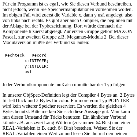
Für ein Programm ist es ega1, wie Sie diesen Verbund beschreiben,
nicht jedoch, wenn Sie Speichermanipulationen vornehmen wollen.
Im obigen Fall wird zuerst die Variable x, dann y usf. angelegt, also
von links nach rechts. Es gibt aber auch Compiler, die beginnen mit
der Ablage bei der Typbezeichnung. Dort würde demnach die
Komponente h zuerst abgelegt. Zur ersten Gruppe gehört MAXON
Pasca1, zur zweiten Gruppe z.B. Megamax-Modula 2. Bei dieser
Modulaversion müßte der Verbund so lauten:
Rechteck = Record

        x:INTEGER; 

        y:INTEGER; 

Jeder Verbundkomponente muß also unmittelbar der Typ folgen.
In unserer ObjSpec-Definition legt der Compiler 4 Bytes an, 2 Bytes
für lettThick und 2 Bytes für color. Für more vom Typ POINTER
wird kein weiterer Speicher reserviert. Es werden die gleichen 4
Bytes benutzt. Bitte merken Sie sich diese Aussage gut. Man kann
nun diesen Umstand für Tricks benutzen. Ein ähnlicher Verbund
könnte z.B. aus zwei Lang Wörtern (zusammen 64 Bits) und einer
REAL-Variablen (z.B. auch 64 Bits) bestehen. Weisen Sie der
REAL-Variablen einen Wert zu und lesen Sie ihn mit den beiden