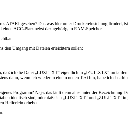
s ATARI gesehen? Das was hier unter Druckereinstellung firmiert, ist ni
lb keinen ACC-Platz nebst dazugehörigem RAM-Speicher.
chtbar.
 uns den Umgang mit Dateien erleichtern sollen:
iß ein, daß ich die Datei „LUZI.TXT“ eigentlich in „IZUL.XTX“ umtaufe
ens dann, wenn ich wieder in einem neuen Text bin, habe ich das dringen
 eigenes Programm? Naja, das läuft denn alles unter der Bezeichnung Da
aben identisch sind, oder daß sich „LUZI.TXT“ und „ZULI.TXT“ in 
hen Helferlein erheben.
r.