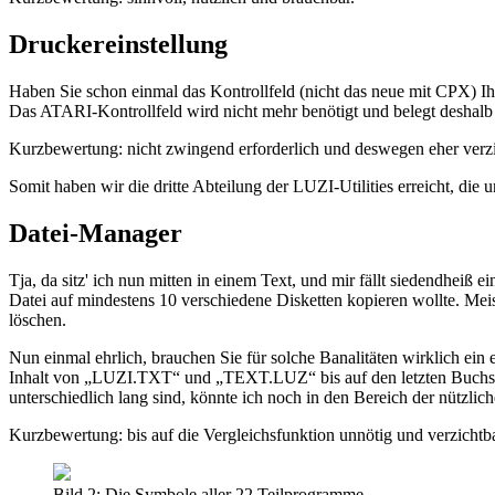
Druckereinstellung
Haben Sie schon einmal das Kontrollfeld (nicht das neue mit CPX) Ihre
Das ATARI-Kontrollfeld wird nicht mehr benötigt und belegt desha
Kurzbewertung: nicht zwingend erforderlich und deswegen eher verzi
Somit haben wir die dritte Abteilung der LUZI-Utilities erreicht, die
Datei-Manager
Tja, da sitz' ich nun mitten in einem Text, und mir fällt siedendhe
Datei auf mindestens 10 verschiedene Disketten kopieren wollte. Meist
löschen.
Nun einmal ehrlich, brauchen Sie für solche Banalitäten wirklich ein
Inhalt von „LUZI.TXT“ und „TEXT.LUZ“ bis auf den letzten Buchst
unterschiedlich lang sind, könnte ich noch in den Bereich der nützlic
Kurzbewertung: bis auf die Vergleichsfunktion unnötig und verzichtba
Bild 2: Die Symbole aller 22 Teilprogramme