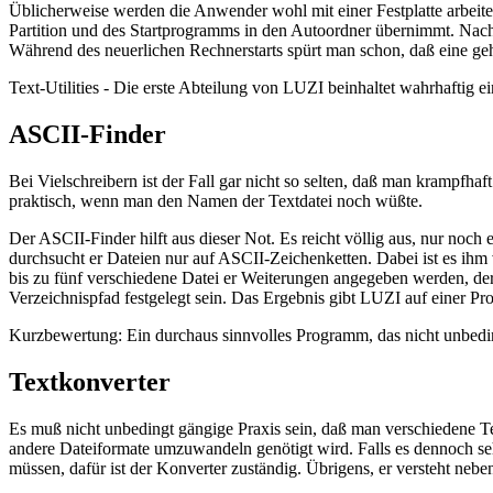
Üblicherweise werden die Anwender wohl mit einer Festplatte arbeiten
Partition und des Startprogramms in den Autoordner übernimmt. Nach
Während des neuerlichen Rechnerstarts spürt man schon, daß eine g
Text-Utilities - Die erste Abteilung von LUZI beinhaltet wahrhaftig e
ASCII-Finder
Bei Vielschreibern ist der Fall gar nicht so selten, daß man krampf
praktisch, wenn man den Namen der Textdatei noch wüßte.
Der ASCII-Finder hilft aus dieser Not. Es reicht völlig aus, nur no
durchsucht er Dateien nur auf ASCII-Zeichenketten. Dabei ist es ih
bis zu fünf verschiedene Datei er Weiterungen angegeben werden, dere
Verzeichnispfad festgelegt sein. Das Ergebnis gibt LUZI auf einer Pro
Kurzbewertung: Ein durchaus sinnvolles Programm, das nicht unbedi
Textkonverter
Es muß nicht unbedingt gängige Praxis sein, daß man verschiedene Te
andere Dateiformate umzuwandeln genötigt wird. Falls es dennoch se
müssen, dafür ist der Konverter zuständig. Übrigens, er versteht n