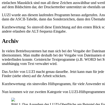
einfachen Mausklick sind nun all diese Zeichen auswählbar und werd
auf dem Bildschirm dar, der Druckertreiber unterstützt sie ebenfalls u
LUZI wurde aus diesem laufenden Programm heraus aufgerufen. Anson
dann die ASCII-Tabelle, dann das Sonderzeichen, dann den Übemahm
Kurzbewertung: So sinnvoll diese Einrichtung auf den ersten Blick 
andere erlauben die ALT-Sequenz-Eingabe.
Archiv
In vielen Betriebssystemen hat man sich bei der Vergabe der Datei
übernommen. Man mußte deshalb bei der Vergabe von Dateinamen ein
wiederfinden konnte. Geistreiche Textprogramme (z.B. WORD bei MS-
unabhängig vom Text verwaltet wird.
Das Archiv von LUZI macht genau dasselbe. Jetzt kann man für jede 
Finder (siehe oben) auf die Arbeit schicken.
Kurzbewertung: ein sinnvolles Hilfsprogramm, für viele Anwender nü
Nun kommen wir zur zweiten Kategorie von LUZI-Hilfsprogrammen, 
Bild 1: Das Aussehen der LUZI-Oberfläche am Beispiel der Fu