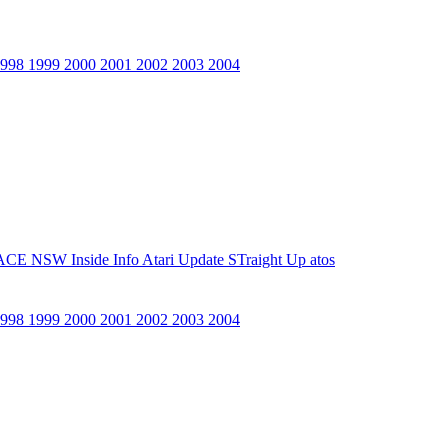
1998
1999
2000
2001
2002
2003
2004
ACE NSW Inside Info
Atari Update
STraight Up
atos
1998
1999
2000
2001
2002
2003
2004