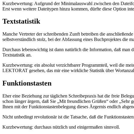
Kurzbewertung: Aufgrund der Minimalauswahl zwischen den Dateifor
Erst wenn weitere Dateitypen hinzu kommen, dürfte diese Option inte
Textstatistik
Manche Vertreter der schreibenden Zunft betreiben die anschließende
selbstverständlich stolz, bei der Abfassung eines Buchprojektes die 
Durchaus lebenswichtig ist dann natürlich die Information, daß man d
Textstatistik an.
Kurzbewertung: ein absolut verzichtbarer Programmteil, weil die me
LEKTORAT gesehen, das mir eine wirkliche Statistik über Wortanzahl
Funktionstasten
Eher eine Beziehung zur täglichen Schreibepraxis hat die freie Beleg
schon länger ärgern, daß Sie „Mit freundlichen Grüßen“ oder „Sehr 
Ihnen mit der Funktionstastenbelegung dieses Ärgernis endlich abg
Nicht unbedingt revolutionär ist die Tatsache, daß die Funktionstas
Kurzbewertung: durchaus nützlich und einigermaßen sinnvoll.