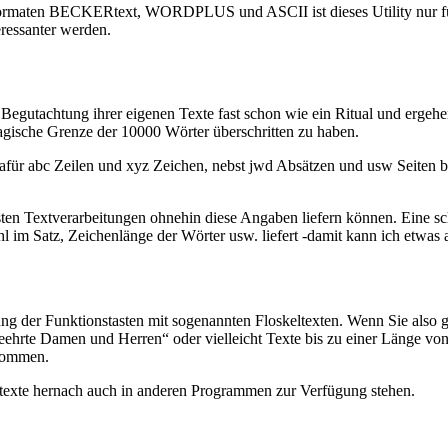
maten BECKERtext, WORDPLUS und ASCII ist dieses Utility nur für e
ressanter werden.
 Begutachtung ihrer eigenen Texte fast schon wie ein Ritual und ergeh
magische Grenze der 10000 Wörter überschritten zu haben.
afür abc Zeilen und xyz Zeichen, nebst jwd Absätzen und usw Seiten ben
isten Textverarbeitungen ohnehin diese Angaben liefern können. Eine 
 im Satz, Zeichenlänge der Wörter usw. liefert -damit kann ich etwas 
ung der Funktionstasten mit sogenannten Floskeltexten. Wenn Sie also 
geehrte Damen und Herren“ oder vielleicht Texte bis zu einer Länge 
enommen.
tentexte hernach auch in anderen Programmen zur Verfügung stehen.