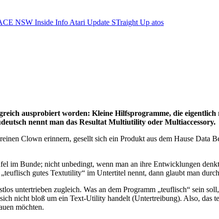
ACE NSW Inside Info
Atari Update
STraight Up
atos
olgreich ausprobiert worden: Kleine Hilfsprogramme, die eigentlich
deutsch nennt man das Resultat Multiutility oder Multiaccessory.
reinen Clown erinnern, gesellt sich ein Produkt aus dem Hause Data B
el im Bunde; nicht unbedingt, wenn man an ihre Entwicklungen denkt,
uflisch gutes Textutility“ im Untertitel nennt, dann glaubt man durc
los untertrieben zugleich. Was an dem Programm „teuflisch“ sein soll, i
ch nicht bloß um ein Text-Utility handelt (Untertreibung). Also, das t
hauen möchten.