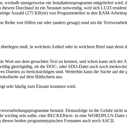
, weshalb sinnigerweise ein Installationsprogramm mitgeliefert wird, d
 diesem Durchlauf ist ein Neustart notwendig, weil sich LUZI residen
ehörige Anzahl (275 KByte) von Programmteilen in den RAM-Arbeitssp
ine Reihe von Hilfen zur oder (anders gesagt) rund um die Textverarbei
haft überlegen muß, in welchem Artikel oder in welchem Brief man denn
ch ein Wort aus dem gesuchten Text zu kennen, und schon kann sich der
m völlig gleichgültig, ob die DOC- oder SDO-Datei auch noch merkwürd
n Dateien zu berücksichtigen sind. Weiterhin kann die Suche auf die ga
tokollseite auf dem Bildschirm aus.
ngt sehr häufig zum Einsatz kommen wird.
xtverarbeitungsprogramme benutzt. Demzufolge ist die Gefahr nicht un
hr wichtig sein sollte, eine BECKERtext- in eine WORDPLUS-Datei unt
eben diesen beiden programmtypischen Formaten auch noch ASCII.