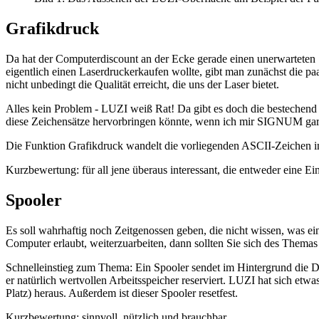
Grafikdruck
Da hat der Computerdiscount an der Ecke gerade einen unerwartet
eigentlich einen Laserdruckerkaufen wollte, gibt man zunächst die p
nicht unbedingt die Qualität erreicht, die uns der Laser bietet.
Alles kein Problem - LUZI weiß Rat! Da gibt es doch die bestechen
diese Zeichensätze hervorbringen könnte, wenn ich mir SIGNUM ga
Die Funktion Grafikdruck wandelt die vorliegenden ASCII-Zeichen
Kurzbewertung: für all jene überaus interessant, die entweder eine Ei
Spooler
Es soll wahrhaftig noch Zeitgenossen geben, die nicht wissen, was ei
Computer erlaubt, weiterzuarbeiten, dann sollten Sie sich des Thema
Schnelleinstieg zum Thema: Ein Spooler sendet im Hintergrund die
er natürlich wertvollen Arbeitsspeicher reserviert. LUZI hat sich et
Platz) heraus. Außerdem ist dieser Spooler resetfest.
Kurzbewertung: sinnvoll, nützlich und brauchbar.