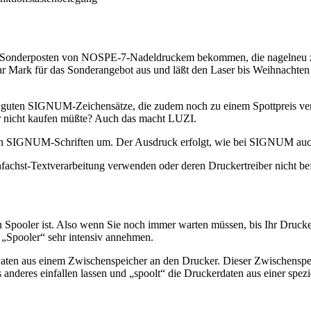
en Sonderposten von NOSPE-7-Nadeldruckem bekommen, die nagelneu z
aar Mark für das Sonderangebot aus und läßt den Laser bis Weihnachte
d guten SIGNUM-Zeichensätze, die zudem noch zu einem Spottpreis verf
r nicht kaufen müßte? Auch das macht LUZI.
 in SIGNUM-Schriften um. Der Ausdruck erfolgt, wie bei SIGNUM auc
nfachst-Textverarbeitung verwenden oder deren Druckertreiber nicht befr
n Spooler ist. Also wenn Sie noch immer warten müssen, bis Ihr Drucker
s „Spooler“ sehr intensiv annehmen.
 Daten aus einem Zwischenspeicher an den Drucker. Dieser Zwischens
was anderes einfallen lassen und „spoolt“ die Druckerdaten aus einer s