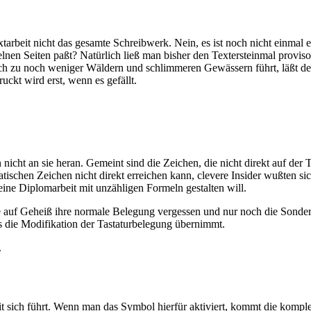
tarbeit nicht das gesamte Schreibwerk. Nein, es ist noch nicht einmal 
elnen Seiten paßt? Natürlich ließ man bisher den Textersteinmal provis
uch zu noch weniger Wäldern und schlimmeren Gewässern führt, läßt d
ckt wird erst, wenn es gefällt.
cht an sie heran. Gemeint sind die Zeichen, die nicht direkt auf der T
ischen Zeichen nicht direkt erreichen kann, clevere Insider wußten s
eine Diplomarbeit mit unzähligen Formeln gestalten will.
 auf Geheiß ihre normale Belegung vergessen und nur noch die Sonderz
 die Modifikation der Tastaturbelegung übernimmt.
.
mit sich führt. Wenn man das Symbol hierfür aktiviert, kommt die komp