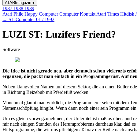
ATARImagazin
▾
1987
1988
1989
Atari Phile
Happy Computer
Computer Kontakt
Atari Times
Hitdisk
← ST-Computer 01 / 1992
LUZI ST: Luzifers Friend?
Software
Die Idee ist nicht gerade neu, aber dennoch schon vielerorts erf
ergänzen, die packt man einfach in ein Programmgerüst. Auf neu
Neben klangvollen Namen auf diesem Sektor, die an einen Butler ode
in Richtung Beizebub mit Pferdefuß wecken.
Manchmal glaubt man wirklich, die Programmierer seien mit dem Teuf
Namensschöpfung hingibt. Wenn dann noch einer sein Programm ein „te
Um es gleich vorwegzunehmen, der Untertitel ist maßlos über- und rest
mir nach einigen Stunden des Herumprobierens durchaus klar, daß es si
Hilfsprogramme, die wir uns pflichtgemäß brav der Reihe nach ansc