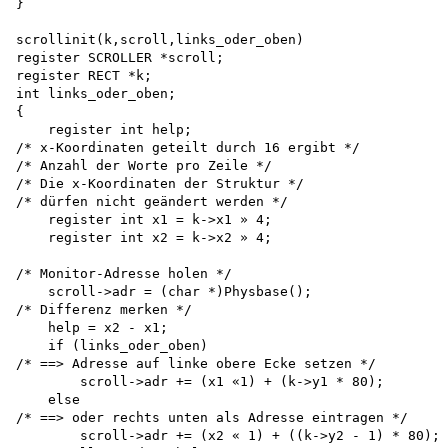
}

scrollinit(k,scroll,links_oder_oben) 

register SCROLLER *scroll; 

register RECT *k; 

int links_oder_oben;

{

    register int help;

/* x-Koordinaten geteilt durch 16 ergibt */ 

/* Anzahl der Worte pro Zeile */

/* Die x-Koordinaten der Struktur */

/* dürfen nicht geändert werden */ 

    register int x1 = k->x1 » 4; 

    register int x2 = k->x2 » 4;

/* Monitor-Adresse holen */

    scroll->adr = (char *)Physbase();

/* Differenz merken */ 

    help = x2 - x1; 

    if (links_oder_oben)

/* ==> Adresse auf linke obere Ecke setzen */

        scroll->adr += (x1 «1) + (k->y1 * 80);

    else

/* ==> oder rechts unten als Adresse eintragen */ 

        scroll->adr += (x2 « 1) + ((k->y2 - 1) * 80); 
