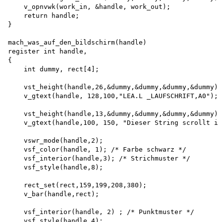
    v_opnvwk(work_in, &handle, work_out); 

    return handle;

}

mach_was_auf_den_bildschirm(handle) 

register int handle,

{

    int dummy, rect[4];

    vst_height(handle,26,&dummy,&dummy,&dummy,&dummy);
    v_gtext(handle, 128,100,"LEA.L _LAUFSCHRIFT,A0");

    vst_height(handle,13,&dummy,&dummy,&dummy,&dummy);
    v_gtext(handle,100, 150, "Dieser String scrollt in
    vswr_mode(handle,2);

    vsf_color(handle, 1); /* Farbe schwarz */ 

    vsf_interior(handle,3); /* Strichmuster */ 

    vsf_style(handle,8);

    rect_set(rect,159,199,208,380); 

    v_bar(handle,rect);

    vsf_interior(handle, 2) ; /* Punktmuster */

    vsf_style(handle,4);
