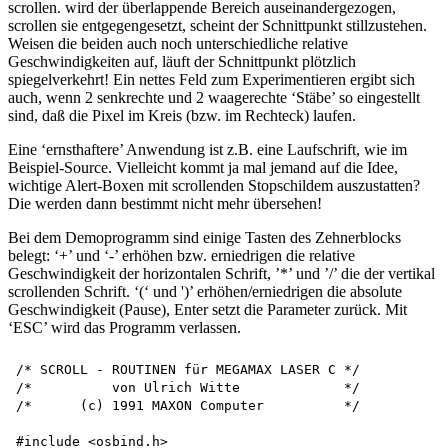
scrollen. wird der überlappende Bereich auseinandergezogen,
scrollen sie entgegengesetzt, scheint der Schnittpunkt stillzustehen.
Weisen die beiden auch noch unterschiedliche relative
Geschwindigkeiten auf, läuft der Schnittpunkt plötzlich
spiegelverkehrt! Ein nettes Feld zum Experimentieren ergibt sich
auch, wenn 2 senkrechte und 2 waagerechte ‘Stäbe’ so eingestellt
sind, daß die Pixel im Kreis (bzw. im Rechteck) laufen.
Eine ‘ernsthaftere’ Anwendung ist z.B. eine Laufschrift, wie im
Beispiel-Source. Vielleicht kommt ja mal jemand auf die Idee,
wichtige Alert-Boxen mit scrollenden Stopschildem auszustatten?
Die werden dann bestimmt nicht mehr übersehen!
Bei dem Demoprogramm sind einige Tasten des Zehnerblocks
belegt: ‘+’ und ‘-’ erhöhen bzw. erniedrigen die relative
Geschwindigkeit der horizontalen Schrift, ’*’ und ’/’ die der vertikal
scrollenden Schrift. ‘(‘ und ')’ erhöhen/erniedrigen die absolute
Geschwindigkeit (Pause), Enter setzt die Parameter zurück. Mit
‘ESC’ wird das Programm verlassen.
/* SCROLL - ROUTINEN für MEGAMAX LASER C */ 

/*          von Ulrich Witte             */

/*      (c) 1991 MAXON Computer          */

#include <osbind.h>
