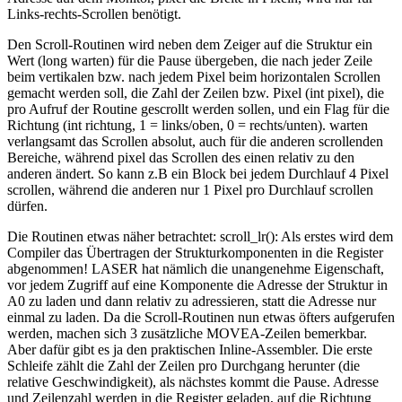
Links-rechts-Scrollen benötigt.
Den Scroll-Routinen wird neben dem Zeiger auf die Struktur ein
Wert (long warten) für die Pause übergeben, die nach jeder Zeile
beim vertikalen bzw. nach jedem Pixel beim horizontalen Scrollen
gemacht werden soll, die Zahl der Zeilen bzw. Pixel (int pixel), die
pro Aufruf der Routine gescrollt werden sollen, und ein Flag für die
Richtung (int richtung, 1 = links/oben, 0 = rechts/unten). warten
verlangsamt das Scrollen absolut, auch für die anderen scrollenden
Bereiche, während pixel das Scrollen des einen relativ zu den
anderen ändert. So kann z.B ein Block bei jedem Durchlauf 4 Pixel
scrollen, während die anderen nur 1 Pixel pro Durchlauf scrollen
dürfen.
Die Routinen etwas näher betrachtet: scroll_lr(): Als erstes wird dem
Compiler das Übertragen der Strukturkomponenten in die Register
abgenommen! LASER hat nämlich die unangenehme Eigenschaft,
vor jedem Zugriff auf eine Komponente die Adresse der Struktur in
A0 zu laden und dann relativ zu adressieren, statt die Adresse nur
einmal zu laden. Da die Scroll-Routinen nun etwas öfters aufgerufen
werden, machen sich 3 zusätzliche MOVEA-Zeilen bemerkbar.
Aber dafür gibt es ja den praktischen Inline-Assembler. Die erste
Schleife zählt die Zahl der Zeilen pro Durchgang herunter (die
relative Geschwindigkeit), als nächstes kommt die Pause. Adresse
und Zeilenzahl werden in die Register geladen, auf die Richtung