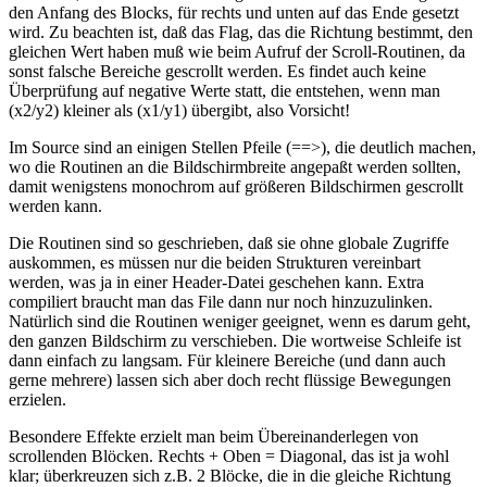
den Anfang des Blocks, für rechts und unten auf das Ende gesetzt
wird. Zu beachten ist, daß das Flag, das die Richtung bestimmt, den
gleichen Wert haben muß wie beim Aufruf der Scroll-Routinen, da
sonst falsche Bereiche gescrollt werden. Es findet auch keine
Überprüfung auf negative Werte statt, die entstehen, wenn man
(x2/y2) kleiner als (x1/y1) übergibt, also Vorsicht!
Im Source sind an einigen Stellen Pfeile (==>), die deutlich machen,
wo die Routinen an die Bildschirmbreite angepaßt werden sollten,
damit wenigstens monochrom auf größeren Bildschirmen gescrollt
werden kann.
Die Routinen sind so geschrieben, daß sie ohne globale Zugriffe
auskommen, es müssen nur die beiden Strukturen vereinbart
werden, was ja in einer Header-Datei geschehen kann. Extra
compiliert braucht man das File dann nur noch hinzuzulinken.
Natürlich sind die Routinen weniger geeignet, wenn es darum geht,
den ganzen Bildschirm zu verschieben. Die wortweise Schleife ist
dann einfach zu langsam. Für kleinere Bereiche (und dann auch
gerne mehrere) lassen sich aber doch recht flüssige Bewegungen
erzielen.
Besondere Effekte erzielt man beim Übereinanderlegen von
scrollenden Blöcken. Rechts + Oben = Diagonal, das ist ja wohl
klar; überkreuzen sich z.B. 2 Blöcke, die in die gleiche Richtung