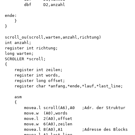
        dbf     D2,anzahl

ende:

    }

}

scroll_ou(scroll,warten,anzahl,richtung) 

int anzahl;

register int richtung; 

long warten;

SCROLLER *scroll;

{

    register int zeilen;

    register int words,

    register long offset;

    register char *anfang,*ende,*lauf,*last_line;

    asm

    {

        movea.l scroll(A6),A0   ;Adr. der Struktur

        move.w  (A0),words 

        move.l  2(A0),offset 

        move.w  6(A0),zeilen 

        movea.l 8(A0),A1        ;Adresse des Blocks

        movea.l A1,last_line 
