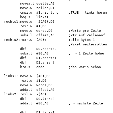
        movea.l quelle,A0

        move.w  zeilen,D1

        cmpi.w  #1,richtung     ;TRUE = links herum

        beq.s   links1

rechts1:move.w  -2(A0),D0 

        roxr.w  #1,D0

        move.w  words,D0        ;Worte pro Zeile 

        suba.l  offset,A0       ;Ptr auf Zeilenanf. 

rechts2:roxr.w  (A0)+           ;alle Bytes 1

                                ;Pixel weiterrollen

        dbf     D0,rechts2

        suba.l  #80,A0          ;==> 1 Zeile höher

        dbf     D1,rechts1

        dbf     D2,anzahl

        bra.s   ende            ;das war's schon

links1: move.w  (A0),D0

        roxl.w  #1,D0

        move.w  words,D0

        adda.l  offset,A0

links2: roxl.w  -(A0)

        dbf     D0,links2

        adda.l  #80,A0          ;=> nächste Zeile

        dbf     D1,links1
