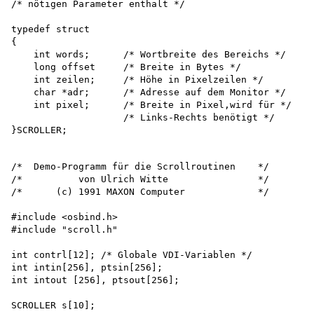
/* nötigen Parameter enthalt */

typedef struct

{

    int words;      /* Wortbreite des Bereichs */ 

    long offset     /* Breite in Bytes */ 

    int zeilen;     /* Höhe in Pixelzeilen */

    char *adr;      /* Adresse auf dem Monitor */ 

    int pixel;      /* Breite in Pixel,wird für */

                    /* Links-Rechts benötigt */

/*  Demo-Programm für die Scrollroutinen    */

/*          von Ulrich Witte                */

/*      (c) 1991 MAXON Computer             */

#include <osbind.h>

#include "scroll.h"

int contrl[12]; /* Globale VDI-Variablen */ 

int intin[256], ptsin[256];

int intout [256], ptsout[256];

SCROLLER s[10];
