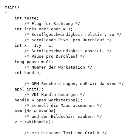
main()

{

    int taste;

        /* Flag für Richtung */ 

    int links_oder_oben = 1;

        /* Scrollgeschwindigkeit relativ , zu */

        /* scrollende Pixel pro Durchlauf */ 

    int x = 1,y = 1;

        /* Scrollgeschwindigkeit absolut, */

        /* Pause pro Durchlauf */ 

    long pause = 0L;

        /* Nummer der Workstation */ 

    int handle;

        /* GEM Bescheid sagen, daß wir da sind */ 

    appl_init();

        /* VDI-Handle besorgen */ 

    handle = open_workstation();

        /* schnell die Maus ausmachen */ 

    asm {dc.w 0xa00a}

        /* und den Bildschirm säubern */ 

    v_clrwk(handle);

        /* ein bisschen Text und Grafik */ 
