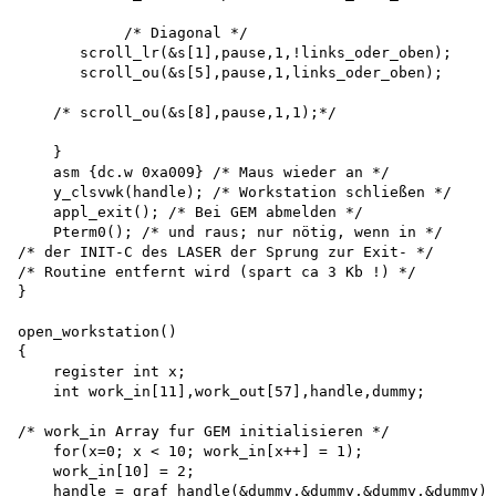
            /* Diagonal */ 

       scroll_lr(&s[1],pause,1,!links_oder_oben); 

       scroll_ou(&s[5],pause,1,links_oder_oben);

    /* scroll_ou(&s[8],pause,1,1);*/

    }

    asm {dc.w 0xa009} /* Maus wieder an */ 

    y_clsvwk(handle); /* Workstation schließen */ 

    appl_exit(); /* Bei GEM abmelden */

    Pterm0(); /* und raus; nur nötig, wenn in */ 

/* der INIT-C des LASER der Sprung zur Exit- */ 

/* Routine entfernt wird (spart ca 3 Kb !) */

}

open_workstation()

{

    register int x;

    int work_in[11],work_out[57],handle,dummy;

/* work_in Array fur GEM initialisieren */

    for(x=0; x < 10; work_in[x++] = 1);

    work_in[10] = 2;

    handle = graf_handle(&dummy,&dummy,&dummy,&dummy);
