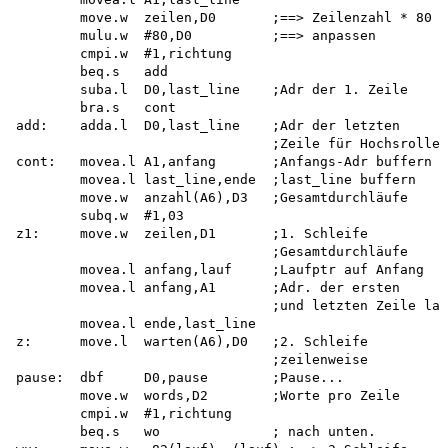
        move.w  zeilen,D0       ;==> Zeilenzahl * 80 

        mulu.w  #80,D0          ;==> anpassen

        cmpi.w  #1,richtung 

        beq.s   add

        suba.l  D0,last_line    ;Adr der 1. Zeile

        bra.s   cont 

add:    adda.l  D0,last_line    ;Adr der letzten 

                                ;Zeile für Hochsrollen

cont:   movea.l A1,anfang       ;Anfangs-Adr buffern

        movea.l last_line,ende  ;last_line buffern

        move.w  anzahl(A6),D3   ;Gesamtdurchläufe

        subq.w  #1,03 

z1:     move.w  zeilen,D1       ;1. Schleife

                                ;Gesamtdurchläufe

        movea.l anfang,lauf     ;Laufptr auf Anfang

        movea.l anfang,A1       ;Adr. der ersten 

                                ;und letzten Zeile lad
        movea.l ende,last_line 

z:      move.l  warten(A6),D0   ;2. Schleife

                                ;zeilenweise 

pause:  dbf     D0,pause        ;Pause...

        move.w  words,D2        ;Worte pro Zeile

        cmpi.w  #1,richtung 

        beq.s   wo              ; nach unten. 
