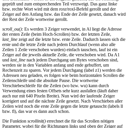
geprüft und zum entsprechenden Teil verzweigt. Das ganz linke
bzw. rechte Wort wird mit dem roxr/roxl-Befehl gerollt und der
Zeiger auf den Anfang bzw. das Ende der Zeile gesetzt, danach wird
der Rest der Zeile wortweise gerollt.
scroll_ou():
Es werden 3 Zeiger verwendet, in Al liegt die Adresse
der ersten Zeile (beim Hoch-Scrollen) bzw. der letzten Zeile,
last_line
zeigt auf die letzte bzw. erste Zeile. Dadurch lassen sich die
erste und die letzte Zeile nach jedem Durchlauf (wenn also alle
Zeilen 1 Zeile verschoben wurden) einfach tauschen, lauf ist ein
Zeiger auf die jeweils aktuelle Zeile, die verschoben wird. Da A1
und
last_line
nach jedem Durchgang um Bytes verschoben sind,
werden sie in den Variablen anfang und ende gebuffert, um
Rechenzeit zu sparen. Vor jedem Durchgang (label z1) werden die
Adressen neu geladen, es folgen wie beim horizontalen Scrollen die
Zeilenschleife und die absolute Pause. Die wortweise
Verschiebeschleife für die Zeilen (wo bzw. wu) kann durch
Verwendung eines festen Offsets sehr kurz ausfallen (läuft daher
auch nur mit 640 Pixeln Breite). Nun wird der laufende Zeiger
korrigiert und auf die nächste Zeile gesetzt. Nach Verschieben aller
Zeilen wird noch die erste Zeile gegen die letzte getauscht (labels ll
bzw. fl), das war es dann auch schon.
Die Funktion
scrollinit()
errechnet die für das Scrollen nötigen
Parameter, wobei für die Richtungen links und oben der Zeiger auf