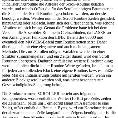
Initialisierungsroutine die Adresse der Scroll-Routine geladen
wurde, und mittels Offset die für das Scrollen nötigen Parameter an
die Stelle in der Scroll-Routine ‘geschoben’ wurden, an der sie
benötigt werden. Werden nun in der Scroll-Routine Zeilen geändert,
hinzugefügt oder gelöscht, kann sich der Offset ändern, was schöne
Abstürze mit sich bringt. Genau die Probleme hatte ich bei dem
Versuch, die Assembler-Routine in C einzubinden, da LASER an
den Anfang jeder Funktion den LINK-Befehl des 68000 und
eventuell den MOVEM-Befehl zum Registerretten setzt. Daher
überlegte ich mir eine elegantere und auch nicht langsamere
Methode. Die zum Scrollen nötigen Variablen werden in einer
Struktur zusammengefaßt, und ein Zeiger darauf wird den Scroll-
Routinen übergeben. Dadurch entfällt eine weitere Einschränkung;
werden nämlich direkt in der Routine Werte geändert, braucht man
für jeden zu scrollenden Block eine eigene Routine, bzw. es müßte
jedes Mal die Initialisierungsroutine aufgerufen werden, wenn ein
anderer Block gescrollt werden soll, was nicht besonders zur
Geschwindigkeits-Steigerung beiträgt.
Die Struktur namens SCROLLER besteht aus folgenden
Komponenten: words enthält die Wörter (16 Bit) pro Zeile, zeilen
die Zeilenzahl, beide um 1 erniedrigt (spart im Assembler je eine
Zeile), offset enthält die Breite in Bytes, wird zur Korrektur des an
der abzuarbeitenden Zeile langlaufenden Zeigers benötigt, adr ist die
Adresse auf dem Monitor, pixel die Breite in Pixeln, wird nur für