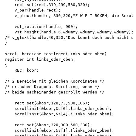
    rect_set(rect,319,299,560,330);

    v_bar(handle,rect);

    v_gtext(handle, 330,320,"Z W E I BOXEN, die Scroll
    vst_rotation(handle, 900);

    vst_height(handle,6,&dummy,&dummy,&dummy,&dummy);

/* v_gtext(handle,40,350,"Das kommt doch auch nicht sc
}

scroll_bereiche_festlegen(links_oder_oben) 

register int links_oder_oben;

{

    RECT koor;

/* 2 Bereiche mit gleichen Koordinaten */

/* erlauben Diagonal Scrolling, wenn */

/* beide nacheinander gescrollt werden */

    rect_set(&koor,128,73,500,106); 

    scrollinit(&koor,&s[0],links_oder_oben); 

    scrollinit(&koor,&s[4],!links_oder_oben);

    rect_set(&koor,320,300,560,330); 

    scrollinit(&koor,&s[1],!links_oder_oben); 

    scrollinit(&koor,&s[5],links_oder_oben);
