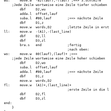
wu:     move.w  -82(lauf),-(lauf) ;==> 3.Schleife 

    ;Jede Zeile wortweise eine Zeile tiefer schieben

        dbf     D2,wu

        adda.l  offset,lauf 

        suba.l  #80,lauf        ;==> nächste Zeile

        dbf     D1,z

        move.w  words,D2        ;letzte Zeile in erste

ll:     move.w  -(A1),-(last_line)

        dbf     D2,ll

        dbf     D3,zl

        bra.s   end             ;fertig

                                ;nach oben: 

wo:     move.w  80(lauf),(lauf)+ ;==>

    ;jede Zeile wortweise eine Zeile hoher schieben

        dbf     D2,wo

        suba.l  offset,lauf

        adda.l  #80,lauf        ;==> nächste Zeile

        dbf     D1,z

        move.w  words,D2

fl:     move.w  (A1)+,(last_line)+

                                ;erste Zeile in die le
        dbf     D2,fl

        dbf     D3,zl

end:

    }
