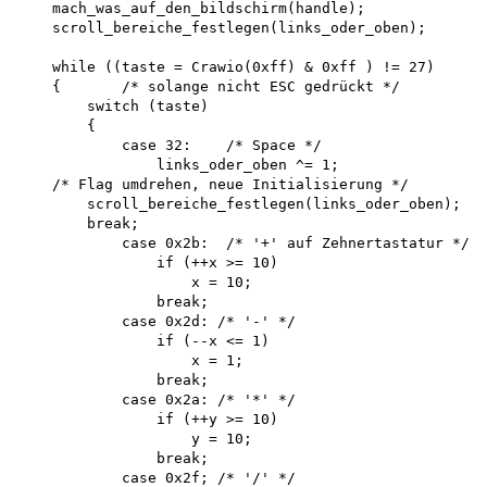
    mach_was_auf_den_bildschirm(handle); 

    scroll_bereiche_festlegen(links_oder_oben);

    while ((taste = Crawio(0xff) & 0xff ) != 27)

    {       /* solange nicht ESC gedrückt */

        switch (taste)

        {

            case 32:    /* Space */

                links_oder_oben ^= 1;

    /* Flag umdrehen, neue Initialisierung */

        scroll_bereiche_festlegen(links_oder_oben); 

        break;

            case 0x2b:  /* '+' auf Zehnertastatur */ 

                if (++x >= 10) 

                    x = 10; 

                break; 

            case 0x2d: /* '-' */

                if (--x <= 1) 

                    x = 1; 

                break; 

            case 0x2a: /* '*' */

                if (++y >= 10) 

                    y = 10; 

                break; 

            case 0x2f; /* '/' */
