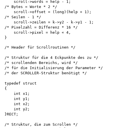
    scroll->words = help - 1;

/* Bytes = Worte * 2 */

    scroll->offset = (long)(help « 1);

/* Seilen - 1 */

    scroll->zeilen = k->y2 - k->y1 - 1;

/* Pixelzahl = Differenz * 16 */ 

    scroll->pixel = help « 4,

/* Header für Scrollroutinen */

/* Struktur für die 4 Eckpunkte des zu */

/* scrollenden Bereichs, wird */

/* für die Initialisierung der Parameter */ 

/* der SCROLLER-Struktur benötigt */

typedef struct

{

    int x1; 

    int y1; 

    int x2; 

    int y2;

}RECT;

/* Struktur, die zum Scrollen */
