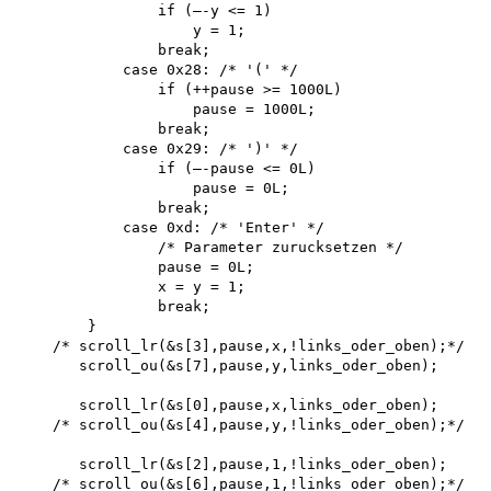
                if (—-y <= 1) 

                    y = 1;

                break;

            case 0x28: /* '(' */

                if (++pause >= 1000L) 

                    pause = 1000L; 

                break; 

            case 0x29: /* ')' */

                if (—-pause <= 0L) 

                    pause = 0L; 

                break;

            case 0xd: /* 'Enter' */

                /* Parameter zurucksetzen */ 

                pause = 0L; 

                x = y = 1; 

                break;

        }

    /* scroll_lr(&s[3],pause,x,!links_oder_oben);*/ 

       scroll_ou(&s[7],pause,y,links_oder_oben);

       scroll_lr(&s[0],pause,x,links_oder_oben);

    /* scroll_ou(&s[4],pause,y,!links_oder_oben);*/

       scroll_lr(&s[2],pause,1,!links_oder_oben);

    /* scroll_ou(&s[6],pause,1,!links_oder_oben);*/
