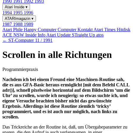
1990
1991
1992
1993
Atari Inside
▾
1994
1995
1996
ATARImagazin
▾
1987
1988
1989
Atari Phile
Happy Computer
Computer Kontakt
Atari Times
Hitdisk
ACE NSW Inside Info
Atari Update
STraight Up
atos
← ST-Computer 11 / 1991
Scrollen in alle Richtungen
Programmierpraxis
Nachdem ich bei einem Freund eine Maschinen-Routine sah,
die es aus GFA-Basic heraus ermöglicht [mit dem Befehl CALL
adr()], schnell pixelweise horizontal auf dem Bildschirm ‘um die
Uhr’ zu scrollen, wurde ich neugierig: so etwas suchte ich, und
eigene Versuche brachten bisher nicht das gewünschte
Ergebnis. Allerdings ist diese Routine ziemlich ‘tricky’
programmiert, und es ist auch nur möglich, nach links zu
scrollen.
Das Trickreiche an der Routine ist, daß, um Übergabeparameter zu
sparen, die den Aufruf ja auch verlangsamen, in einer