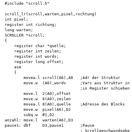
#include "scroll.h"

scroll_lr(scroll,warten,pixel,rxchtung) 

int pixel;

register int richtung; 

long warten;

SCROLLER *scroll;

{

    register char *quelle; 

    register int zeilen; 

    register int words; 

    register long offset; 

    asm 

    {

        movea.l scroll(A6),A0   ;Adr der Struktur 

        move.w  (A0),words      ;Vars aus Struktur in 

                                ;in Register schieben

        move.l  2(A0),offset 

        move.w  6(A0),zeilen 

        movea.l 8(A0),quelle    ;Adresse des Blocks

        move.w  pixel(A6),D2

        subq.w  #1,D2

anzahl: move.l  warten(A6),D3

pause1: dbf     D3,pause1       ;Pause

                                ; Scrollgeschwxndxgkex