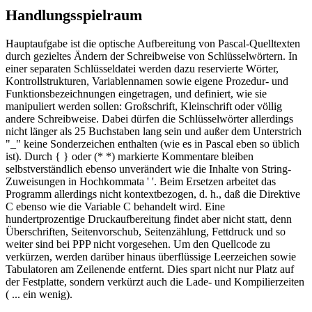
Handlungsspielraum
Hauptaufgabe ist die optische Aufbereitung von Pascal-Quelltexten
durch gezieltes Ändern der Schreibweise von Schlüsselwörtern. In
einer separaten Schlüsseldatei werden dazu reservierte Wörter,
Kontrollstrukturen, Variablennamen sowie eigene Prozedur- und
Funktionsbezeichnungen eingetragen, und definiert, wie sie
manipuliert werden sollen: Großschrift, Kleinschrift oder völlig
andere Schreibweise. Dabei dürfen die Schlüsselwörter allerdings
nicht länger als 25 Buchstaben lang sein und außer dem Unterstrich
"_" keine Sonderzeichen enthalten (wie es in Pascal eben so üblich
ist). Durch { } oder (* *) markierte Kommentare bleiben
selbstverständlich ebenso unverändert wie die Inhalte von String-
Zuweisungen in Hochkommata ' '. Beim Ersetzen arbeitet das
Programm allerdings nicht kontextbezogen, d. h., daß die Direktive
C ebenso wie die Variable C behandelt wird. Eine
hundertprozentige Druckaufbereitung findet aber nicht statt, denn
Überschriften, Seitenvorschub, Seitenzählung, Fettdruck und so
weiter sind bei PPP nicht vorgesehen. Um den Quellcode zu
verkürzen, werden darüber hinaus überflüssige Leerzeichen sowie
Tabulatoren am Zeilenende entfernt. Dies spart nicht nur Platz auf
der Festplatte, sondern verkürzt auch die Lade- und Kompilierzeiten
( ... ein wenig).