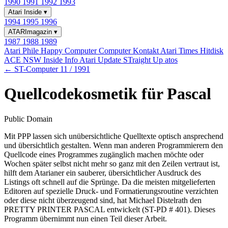
1990
1991
1992
1993
Atari Inside
▾
1994
1995
1996
ATARImagazin
▾
1987
1988
1989
Atari Phile
Happy Computer
Computer Kontakt
Atari Times
Hitdisk
ACE NSW Inside Info
Atari Update
STraight Up
atos
← ST-Computer 11 / 1991
Quellcodekosmetik für Pascal
Public Domain
Mit PPP lassen sich unübersichtliche Quelltexte optisch ansprechend
und übersichtlich gestalten. Wenn man anderen Programmierern den
Quellcode eines Programmes zugänglich machen möchte oder
Wochen später selbst nicht mehr so ganz mit den Zeilen vertraut ist,
hilft dem Atarianer ein sauberer, übersichtlicher Ausdruck des
Listings oft schnell auf die Sprünge. Da die meisten mitgelieferten
Editoren auf spezielle Druck- und Formatierungsroutine verzichten
oder diese nicht überzeugend sind, hat Michael Distelrath den
PRETTY PRINTER PASCAL entwickelt (ST-PD # 401). Dieses
Programm übernimmt nun einen Teil dieser Arbeit.