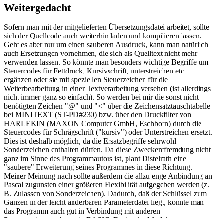
Weitergedacht
Sofern man mit der mitgelieferten Übersetzungsdatei arbeitet, sollte
sich der Quellcode auch weiterhin laden und kompilieren lassen.
Geht es aber nur um einen sauberen Ausdruck, kann man natürlich
auch Ersetzungen vornehmen, die sich als Quelltext nicht mehr
verwenden lassen. So könnte man besonders wichtige Begriffe um
Steuercodes für Fettdruck, Kursivschrift, unterstreichen etc.
ergänzen oder sie mit speziellen Steuerzeichen für die
Weiterbearbeitung in einer Textverarbeitung versehen (ist allerdings
nicht immer ganz so einfach). So werden bei mir die sonst nicht
benötigten Zeichen "@" und "<" über die Zeichensatztauschtabelle
bei MINITEXT (ST-PD#230) bzw. über den Druckfilter von
HARLEKIN (MAXON Computer GmbH, Eschborn) durch die
Steuercodes für Schrägschrift ("kursiv") oder Unterstreichen ersetzt.
Dies ist deshalb möglich, da die Ersatzbegriffe sehrwohl
Sonderzeichen enthalten dürfen. Da diese Zweckentfremdung nicht
ganz im Sinne des Programmautors ist, plant Distelrath eine
"saubere" Erweiterung seines Programmes in diese Richtung.
Meiner Meinung nach sollte außerdem die allzu enge Anbindung an
Pascal zugunsten einer größeren Flexibilität aufgegeben werden (z.
B. Zulassen von Sonderzeichen). Dadurch, daß der Schlüssel zum
Ganzen in der leicht änderbaren Parameterdatei liegt, könnte man
das Programm auch gut in Verbindung mit anderen