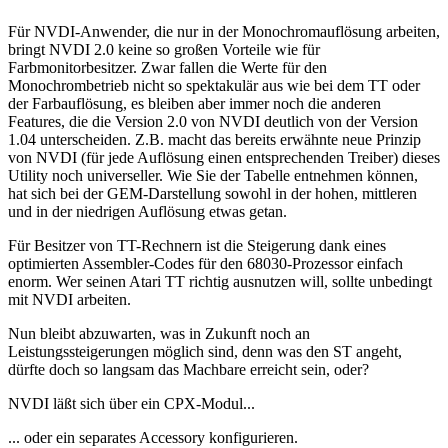
Für NVDI-Anwender, die nur in der Monochromauflösung arbeiten,
bringt NVDI 2.0 keine so großen Vorteile wie für
Farbmonitorbesitzer. Zwar fallen die Werte für den
Monochrombetrieb nicht so spektakulär aus wie bei dem TT oder
der Farbauflösung, es bleiben aber immer noch die anderen
Features, die die Version 2.0 von NVDI deutlich von der Version
1.04 unterscheiden. Z.B. macht das bereits erwähnte neue Prinzip
von NVDI (für jede Auflösung einen entsprechenden Treiber) dieses
Utility noch universeller. Wie Sie der Tabelle entnehmen können,
hat sich bei der GEM-Darstellung sowohl in der hohen, mittleren
und in der niedrigen Auflösung etwas getan.
Für Besitzer von TT-Rechnern ist die Steigerung dank eines
optimierten Assembler-Codes für den 68030-Prozessor einfach
enorm. Wer seinen Atari TT richtig ausnutzen will, sollte unbedingt
mit NVDI arbeiten.
Nun bleibt abzuwarten, was in Zukunft noch an
Leistungssteigerungen möglich sind, denn was den ST angeht,
dürfte doch so langsam das Machbare erreicht sein, oder?
NVDI läßt sich über ein CPX-Modul...
... oder ein separates Accessory konfigurieren.