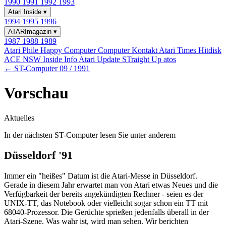
1990
1991
1992
1993
Atari Inside
▾
1994
1995
1996
ATARImagazin
▾
1987
1988
1989
Atari Phile
Happy Computer
Computer Kontakt
Atari Times
Hitdisk
ACE NSW Inside Info
Atari Update
STraight Up
atos
← ST-Computer 09 / 1991
Vorschau
Aktuelles
In der nächsten ST-Computer lesen Sie unter anderem
Düsseldorf '91
Immer ein "heißes" Datum ist die Atari-Messe in Düsseldorf.
Gerade in diesem Jahr erwartet man von Atari etwas Neues und die
Verfügbarkeit der bereits angekündigten Rechner - seien es der
UNIX-TT, das Notebook oder vielleicht sogar schon ein TT mit
68040-Prozessor. Die Gerüchte sprießen jedenfalls überall in der
Atari-Szene. Was wahr ist, wird man sehen. Wir berichten