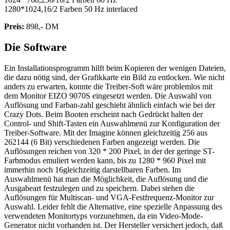
1280*1024,16/2 Farben 50 Hz interlaced
Preis:
898,- DM
Die Software
Ein Installationsprogramm hilft beim Kopieren der wenigen Dateien,
die dazu nötig sind, der Grafikkarte ein Bild zu entlocken. Wie nicht
anders zu erwarten, konnte die Treiber-Soft wäre problemlos mit
dem Monitor EIZO 9070S eingesetzt werden. Die Auswahl von
Auflösung und Farban-zahl geschieht ähnlich einfach wie bei der
Crazy Dots. Beim Booten erscheint nach Gedrückt halten der
Control- und Shift-Tasten ein Auswahlmenü zur Konfiguration der
Treiber-Software. Mit der Imagine können gleichzeitig 256 aus
262144 (6 Bit) verschiedenen Farben angezeigt werden. Die
Auflösungen reichen von 320 * 200 Pixel, in der der geringe ST-
Farbmodus emuliert werden kann, bis zu 1280 * 960 Pixel mit
immerhin noch 16gleichzeitig darstellbaren Farben. Im
Auswahlmenü hat man die Möglichkeit, die Auflösung und die
Ausgabeart festzulegen und zu speichern. Dabei stehen die
Auflösungen für Multiscan- und VGA-Festfrequenz-Monitor zur
Auswahl. Leider fehlt die Alternative, eine spezielle Anpassung des
verwendeten Monitortyps vorzunehmen, da ein Video-Mode-
Generator nicht vorhanden ist. Der Hersteller versichert jedoch, daß