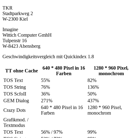
TKR
Stadtparkweg 2
W-2300 Kiel
Imagine
Wittich Computer GmhH
Tulpenstr 16
W-8423 Abensberg
Geschwindigkeitsvergleich mit Quickindex 1.8
640 * 480 Pixel in 16
1280 * 960 Pixel,
TT ohne Cache
Farben
monochrom
TOS Text
55%
82%
TOS String
76%
136%
TOS ScfoII
36%
50%
GEM Dialog
271%
437%
640 * 480 Pixel in 16
1280 * 960 Pixel,
Crazy Dots
Farben
monochrom
Grafikmod. /
Textmodus
TOS Text
56% / 97%
99%