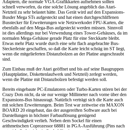
Adaptern, die normale VGA-Grafikkarten aufnehmen sollten
schnell verworfen, da eine solche Lösung angeblich das Atari-
Netzteil zu sehr belastet hätte. Das Gerät wird auf den Expansions-
Busder Mega STs aufgesteckt und hat einen durchgeschliffenen
Busstecker für Erweiterungen wie Netzwerkoder FPU-Karten, die
ebenfalls auf den Mega-Bus aufgesteckt werden müssen. Sinnvoll
ist dies allerdings nur bei Verwendung eines Tower-Gehäuses, da im
normalen Mega-Gehäuse gerade Platz für eine Steckkarte bleibt.
Etwas mehr Platz wurde durch eine sehr flach angebrachte Bus-
Steckerleiste geschaffen, so daß die Karte leicht schräg im ST liegt,
wenn die mitgelieferten Distanzbolzen an der Platine angeschraubt
sind.
Zum Einbau muß der Atari geöffnet und bis auf seine Baugruppen
(Hauptplatine, Diskettenlaufwerk und Netzteil) zerlegt werden,
wenn die Platine mit Distanzbolzen befestigt werden soll.
Bereits eingebaute PC-Emulatoren oder Turbo-Karten stören bei der
Crazy Dots nicht, da sie nur wenige Millimeter nach vorne über den
Expansions-Bus hinausragt. Natürlich verträgt sich die Karte auch
mit solchen Erweiterungen. Beim Test war zeitweise ein MAXON
BOARD 20 eingebaut, das der ausgereiften Software auch bei
Darstellungen in höchster Farbauflösung genügend
Geschwindigkeit verlieh. Neben dem Sockel für einen
arithmetischen Coprozessor 68881 in PGA-Ausführung (Pins nach