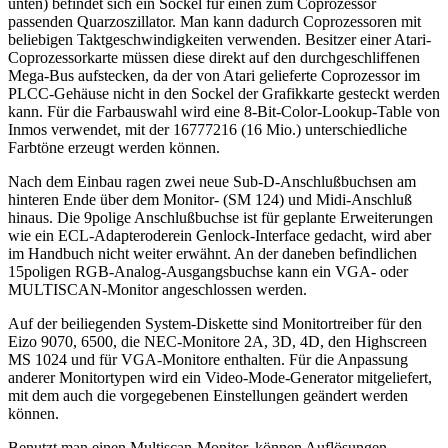
unten) befindet sich ein Sockel für einen zum Coprozessor
passenden Quarzoszillator. Man kann dadurch Coprozessoren mit
beliebigen Taktgeschwindigkeiten verwenden. Besitzer einer Atari-
Coprozessorkarte müssen diese direkt auf den durchgeschliffenen
Mega-Bus aufstecken, da der von Atari gelieferte Coprozessor im
PLCC-Gehäuse nicht in den Sockel der Grafikkarte gesteckt werden
kann. Für die Farbauswahl wird eine 8-Bit-Color-Lookup-Table von
Inmos verwendet, mit der 16777216 (16 Mio.) unterschiedliche
Farbtöne erzeugt werden können.
Nach dem Einbau ragen zwei neue Sub-D-Anschlußbuchsen am
hinteren Ende über dem Monitor- (SM 124) und Midi-Anschluß
hinaus. Die 9polige Anschlußbuchse ist für geplante Erweiterungen
wie ein ECL-Adapteroderein Genlock-Interface gedacht, wird aber
im Handbuch nicht weiter erwähnt. An der daneben befindlichen
15poligen RGB-Analog-Ausgangsbuchse kann ein VGA- oder
MULTISCAN-Monitor angeschlossen werden.
Auf der beiliegenden System-Diskette sind Monitortreiber für den
Eizo 9070, 6500, die NEC-Monitore 2A, 3D, 4D, den Highscreen
MS 1024 und für VGA-Monitore enthalten. Für die Anpassung
anderer Monitortypen wird ein Video-Mode-Generator mitgeliefert,
mit dem auch die vorgegebenen Einstellungen geändert werden
können.
Benutzt man einen Multiscan-Monitor, können Auflösungen