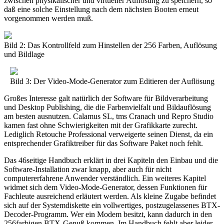
zwischen physikalischer und virtueller Auflösung zu speichern, so
daß eine solche Einstellung nach dem nächsten Booten erneut
vorgenommen werden muß.
Bild 2: Das Kontrollfeld zum Hinstellen der 256 Farben, Auflösung
und Bildlage
Bild 3: Der Video-Mode-Generator zum Editieren der Auflösung
Großes Interesse galt natürlich der Software für Bildverarbeitung
und Desktop Publishing, die die Farbenvielfalt und Bildauflösung
am besten ausnutzen. Calamus SL, tms Cranach und Repro Studio
kamen fast ohne Schwierigkeiten mit der Grafikkarte zurecht.
Lediglich Retouche Professional verweigerte seinen Dienst, da ein
entsprechender Grafiktreiber für das Software Paket noch fehlt.
Das 46seitige Handbuch erklärt in drei Kapiteln den Einbau und die
Software-Installation zwar knapp, aber auch für nicht
computererfahrene Anwender verständlich. Ein weiteres Kapitel
widmet sich dem Video-Mode-Generator, dessen Funktionen für
Fachleute ausreichend erläutert werden. Als kleine Zugabe befindet
sich auf der Systemdiskette ein vollwertiges, postzugelassenes BTX-
Decoder-Programm. Wer ein Modem besitzt, kann dadurch in den
256farbigen BTX-Genuß kommen. Im Handbuch fehlt aber leider