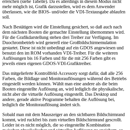
erreichen (siehe Tabelle). Da es allerdings in diesem Modus nicht
mehr möglich ist, Grafik darzustellen, wird es dem Anwender
überlassen, wie die BIOS- und/oder die VDI-Textausgabe ablaufen
soll.
Nach Bestätigen wird die Einstellung gesichert, so daß auch nach
dem nächsten Booten die gemachte Einstellung übernommen wird.
Für die Grafikdarstellung stehen drei Treiber zur Verfügung. Im
Duochrombetrieb wird generell eine Großbildschirmemulation
gestartet. Diese ist nicht unbedingt auf ein GDOS angewiesen und
benutzt den im ROM vorhanden VDI-Treiber. Für die weiteren
Auflösungen bis 16 Farben und für die mit 256 Farben gibt es
jeweils einen eigenen GDOS-VDI-Grafiktreiber.
Das mitgelieferte Kontrollfeld-Accessory sorgt dafür, daß alle 256
Farben, die Bildlage und Monitorauflösungen während des Betriebs
eingestellt werden können. Wählt man eine andere als die beim
Booten eingestellte Auflösung an, wird lediglich die physikalische,
nicht aber die virtuelle Auflösung eingestellt. Das Desktop und
andere, gerade aktive Programme behalten die Auflösung bei,
lediglich die Monitorauflösung ändert sich.
Sobald man mit dem Mauszeiger an den sichtbaren Bildschirmrand
kommt, wird ruckfrei bis zum virtuellen Bildschirmrand gescrollt.
Leider ist es nicht möglich, die so eingestellte Kombination