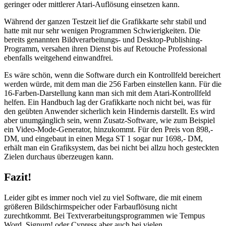
geringer oder mittlerer Atari-Auflösung einsetzen kann.
Während der ganzen Testzeit lief die Grafikkarte sehr stabil und
hatte mit nur sehr wenigen Programmen Schwierigkeiten. Die
bereits genannten Bildverarbeitungs- und Desktop-Publishing-
Programm, versahen ihren Dienst bis auf Retouche Professional
ebenfalls weitgehend einwandfrei.
Es wäre schön, wenn die Software durch ein Kontrollfeld bereichert
werden würde, mit dem man die 256 Farben einstellen kann. Für die
16-Farben-Darstellung kann man sich mit dem Atari-Kontrollfeld
helfen. Ein Handbuch lag der Grafikkarte noch nicht bei, was für
den geübten Anwender sicherlich kein Hindernis darstellt. Es wird
aber unumgänglich sein, wenn Zusatz-Software, wie zum Beispiel
ein Video-Mode-Generator, hinzukommt. Für den Preis von 898,-
DM, und eingebaut in einen Mega ST 1 sogar nur 1698,- DM,
erhält man ein Grafiksystem, das bei nicht bei allzu hoch gesteckten
Zielen durchaus überzeugen kann.
Fazit!
Leider gibt es immer noch viel zu viel Software, die mit einem
größeren Bildschirmspeicher oder Farbauflösung nicht
zurechtkommt. Bei Textverarbeitungsprogrammen wie Tempus
Word, Signum! oder Cypress aber auch bei vielen