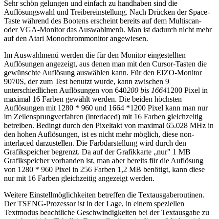
Sehr schön gelungen und einfach zu handhaben sind die
Auflösungswahl und Treibereinstellung. Nach Drücken der Space-
Taste während des Bootens erscheint bereits auf dem Multiscan-
oder VGA-Monitor das Auswahlmenü. Man ist dadurch nicht mehr
auf den Atari Monochrommonitor angewiesen.
Im Auswahlmenü werden die für den Monitor eingestellten
Auflösungen angezeigt, aus denen man mit den Cursor-Tasten die
gewünschte Auflösung auswählen kann. Für den EIZO-Monitor
9070S, der zum Test benutzt wurde, kann zwischen 9
unterschiedlichen Auflösungen von 640
200 bis 1664
1200 Pixel in
maximal 16 Farben gewählt werden. Die beiden höchsten
Auflösungen mit 1280 * 960 und 1664 *1200 Pixel kann man nur
im Zeilensprungverfahren (interlaced) mit 16 Farben gleichzeitig
betreiben. Bedingt durch den Pixeltakt von maximal 65.028 MHz in
den hohen Auflösungen, ist es nicht mehr möglich, diese non-
interlaced darzustellen. Die Farbdarstellung wird durch den
Grafikspeicher begrenzt. Da auf der Grafikkarte „nur" 1 MB
Grafikspeicher vorhanden ist, man aber bereits für die Auflösung
von 1280 * 960 Pixel in 256 Farben 1,2 MB benötigt, kann diese
nur mit 16 Farben gleichzeitig angezeigt werden.
Weitere Einstellmöglichkeiten betreffen die Textausgaberoutinen.
Der TSENG-Prozessor ist in der Lage, in einem speziellen
Textmodus beachtliche Geschwindigkeiten bei der Textausgabe zu