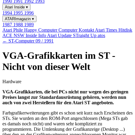
1990
1991
1992
1993
Atari Inside
▾
1994
1995
1996
ATARImagazin
▾
1987
1988
1989
Atari Phile
Happy Computer
Computer Kontakt
Atari Times
Hitdisk
ACE NSW Inside Info
Atari Update
STraight Up
atos
← ST-Computer 09 / 1991
VGA-Grafikkarten im ST -
Nicht von dieser Welt
Hardware
VGA-Grafikkarten, die bei PCs nicht nur wegen des geringen
Preises langst zur Standardausrüstung gehören, werden nun
auch von zwei Herstellern für den Atari ST angeboten.
Farbgrafikerweiterungen gibt es schon seit kurz nach Erscheinen des
STs. Sie wurden an den ROM-Port angeschlossen (Mega STs gab
es damals noch nicht) und waren sehr kompliziert zu
programmieren. Die Umlenkung der Grafikanzeige (Desktop ...)
über den an der Grafikerweiterung angeschlossenen Monitor war