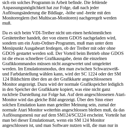
sich ein solches Programm in Arbeit befinde. Die fehlende
Anpassungsmöglichkeit hat zur Folge, daß nach jeder
Auflösungsänderung die Bildlage, -höhe und -breite mit den
Monitorreglern (bei Multiscan-Monitoren) nachgeregelt werden
muß.
Da es sich beim VDI-Treiber nicht um einen herkömmlichen
Gerätetreiber handelt, der von einem GDOS nachgeladen wird,
sondern um ein Auto-Ordner-Programm, muß man unter dem
Menüpunkt Ausgabeart festlegen, ob der Treiber mit oder ohne
GDOS gestartet werden soll. Der Vorteil beim Betrieb ohne GDOS
ist die etwas schnellere Grafikausgabe, denn die einzelnen
Grafikkommandos müssen nicht ausgewertet und umgeleitet
werden. Im Emulationsmodus, den man zwischen Schwarzweiß-
und Farbdarstellung wählen kann, wird der SC 1224 oder der SM
124 Bildschirm über den an der Grafikkarte angeschlossenen
Monitor angezeigt. Dazu wird der normale Grafikspeicher lediglich
in den Speicher der Grafikkarte kopiert, was eine nicht ganz
ruckfreie Darstellung zur Folge hat. Auf dem angeschlossenen Atari-
Monitor wird das gleiche Bild angezeigt. Über den Sinn einer
solchen Emulation kann man geteilter Meinung sein, zumal der
normale Atari Monitor weiterhin angeschlossen bleiben muß, da das
Auflösungsmenü nur auf dem SM124/SCI224 erscheint. Vorteile hat
man bei dieser Emulationsart, wenn ein SM 124 Monitor
angeschlossen ist, und man Software nutzen will, die man nur in