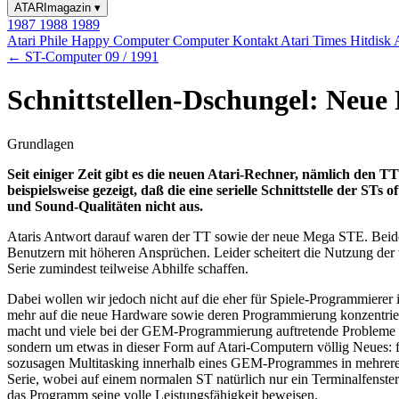
ATARImagazin
▾
1987
1988
1989
Atari Phile
Happy Computer
Computer Kontakt
Atari Times
Hitdisk
← ST-Computer 09 / 1991
Schnittstellen-Dschungel: Neue R
Grundlagen
Seit einiger Zeit gibt es die neuen Atari-Rechner, nämlich den 
beispielsweise gezeigt, daß die eine serielle Schnittstelle der ST
und Sound-Qualitäten nicht aus.
Ataris Antwort darauf waren der TT sowie der neue Mega STE. Beide 
Benutzern mit höheren Ansprüchen. Leider scheitert die Nutzung der
Serie zumindest teilweise Abhilfe schaffen.
Dabei wollen wir jedoch nicht auf die eher für Spiele-Programmiere
mehr auf die neue Hardware sowie deren Programmierung konzentrier
macht und viele bei der GEM-Programmierung auftretende Probleme un
sondern um etwas in dieser Form auf Atari-Computern völlig Neues: für 
sozusagen Multitasking innerhalb eines GEM-Programmes in mehreren 
Serie, wobei auf einem normalen ST natürlich nur ein Terminalfenster 
das Programm seine volle Leistungsfähigkeit beweisen.