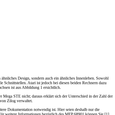
n ähnliches Design, sondern auch ein ähnliches Innenleben. Sowohl
le Schnittstellen. Atari ist jedoch bei diesen beiden Rechnern dazu
sen ist aus Abbildung 1 ersichtlich.
 Mega STE nicht; daraus erklärt sich der Unterschied in der Zahl der
von Zilog verwaltet.
ere Dokumentation notwendig ist. Hier seien deshalb nur die
 Für weitere Informationen bezüglich des MFP 68901 können Sie [1],