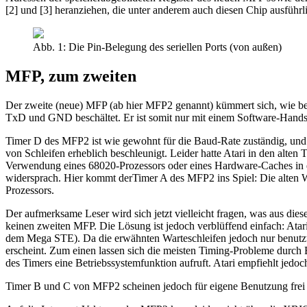
[2] und [3] heranziehen, die unter anderem auch diesen Chip ausführl
Abb. 1: Die Pin-Belegung des seriellen Ports (von außen)
MFP, zum zweiten
Der zweite (neue) MFP (ab hier MFP2 genannt) kümmert sich, wie bereit
TxD und GND beschältet. Er ist somit nur mit einem Software-Handsh
Timer D des MFP2 ist wie gewohnt für die Baud-Rate zuständig, und T
von Schleifen erheblich beschleunigt. Leider hatte Atari in den alte
Verwendung eines 68020-Prozessors oder eines Hardware-Caches in ei
widersprach. Hier kommt derTimer A des MFP2 ins Spiel: Die alten W
Prozessors.
Der aufmerksame Leser wird sich jetzt vielleicht fragen, was aus die
keinen zweiten MFP. Die Lösung ist jedoch verblüffend einfach: Atari
dem Mega STE). Da die erwähnten Warteschleifen jedoch nur benutzt 
erscheint. Zum einen lassen sich die meisten Timing-Probleme durch 
des Timers eine Betriebssystemfunktion aufruft. Atari empfiehlt jedoc
Timer B und C von MFP2 scheinen jedoch für eigene Benutzung frei zu