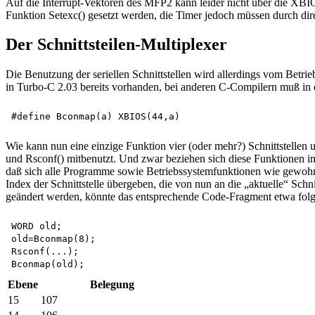
Auf die Interrupt-Vektoren des MFP2 kann leider nicht über die XBIO
Funktion Setexc() gesetzt werden, die Timer jedoch müssen durch di
Der Schnittsteilen-Multiplexer
Die Benutzung der seriellen Schnittstellen wird allerdings vom Bet
in Turbo-C 2.03 bereits vorhanden, bei anderen C-Compilern muß in 
Wie kann nun eine einzige Funktion vier (oder mehr?) Schnittstellen
und Rsconf() mitbenutzt. Und zwar beziehen sich diese Funktionen imm
daß sich alle Programme sowie Betriebssystemfunktionen wie gewohnt v
Index der Schnittstelle übergeben, die von nun an die „aktuelle“ Schn
geändert werden, könnte das entsprechende Code-Fragment etwa fol
WORD old;

old=Bconmap(8);

Rsconf(...);

Ebene
Belegung
15
107