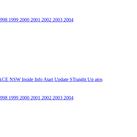
1998
1999
2000
2001
2002
2003
2004
ACE NSW Inside Info
Atari Update
STraight Up
atos
1998
1999
2000
2001
2002
2003
2004