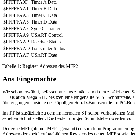
$FFFFFA9F
Timer A Data
$FFFFFAA1
Timer B Data
$FFFFFAA3
Timer C Data
$FFFFFAA5
Timer D Data
$FFFFFAA7
Sync Character
$FFFFFAA9
USART Control
$FFFFFAAB
Receiver Status
$FFFFFAAD
Transmitter Status
$FFFFFAAF
USART Data
Tabelle 1: Register-Adressen des MFP2
Ans Eingemachte
Wie schon erwähnt, befassen wir uns zunächst mit den zusätzlichen 
TT als auch Mega STE besitzen eine eingebaute SCSI-Schnittstelle, an d
übergegangen, anstelle der 25poligen Sub-D-Buchsen die im PC-Berei
Im TT ist zusätzlich zu dem im normalen ST schon vorhandenen Multif
seriellen Schnittstellen. Die beiden übrigen Schnittstellen werden v
Der erste MFP (ab hier MFP1 genannt) entspricht in Programmierung 
Adressen der speicherabgebildeten Register des neuen MFP sowie der