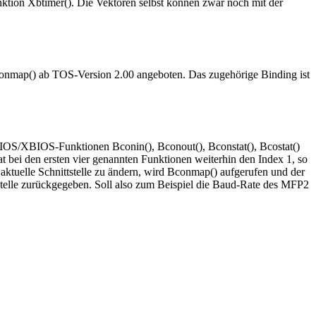
nktion Xbtimer(). Die Vektoren selbst können zwar noch mit der
Bconmap() ab TOS-Version 2.00 angeboten. Das zugehörige Binding ist
n BIOS/XBIOS-Funktionen Bconin(), Bconout(), Bconstat(), Bcostat()
t bei den ersten vier genannten Funktionen weiterhin den Index 1, so
 aktuelle Schnittstelle zu ändern, wird Bconmap() aufgerufen und der
ittstelle zurückgegeben. Soll also zum Beispiel die Baud-Rate des MFP2