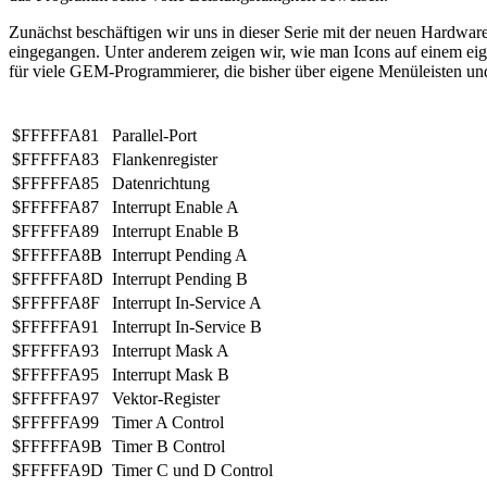
Zunächst beschäftigen wir uns in dieser Serie mit der neuen Hardwa
eingegangen. Unter anderem zeigen wir, wie man Icons auf einem eige
für viele GEM-Programmierer, die bisher über eigene Menüleisten u
$FFFFFA81
Parallel-Port
$FFFFFA83
Flankenregister
$FFFFFA85
Datenrichtung
$FFFFFA87
Interrupt Enable A
$FFFFFA89
Interrupt Enable B
$FFFFFA8B
Interrupt Pending A
$FFFFFA8D
Interrupt Pending B
$FFFFFA8F
Interrupt In-Service A
$FFFFFA91
Interrupt In-Service B
$FFFFFA93
Interrupt Mask A
$FFFFFA95
Interrupt Mask B
$FFFFFA97
Vektor-Register
$FFFFFA99
Timer A Control
$FFFFFA9B
Timer B Control
$FFFFFA9D
Timer C und D Control