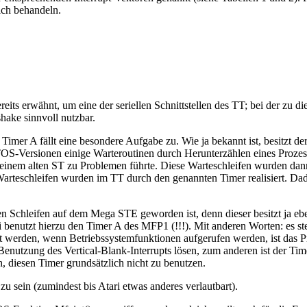
ich behandeln.
s erwähnt, um eine der seriellen Schnittstellen des TT; bei der zu die
ake sinnvoll nutzbar.
imer A fällt eine besondere Aufgabe zu. Wie ja bekannt ist, besitzt d
n TOS-Versionen einige Warteroutinen durch Herunterzählen eines Prozess
nem alten ST zu Problemen führte. Diese Warteschleifen wurden dann n
arteschleifen wurden im TT durch den genannten Timer realisiert. Dad
sen Schleifen auf dem Mega STE geworden ist, denn dieser besitzt ja e
 benutzt hierzu den Timer A des MFP1 (!!!). Mit anderen Worten: es st
werden, wenn Betriebssystemfunktionen aufgerufen werden, ist das Pro
Benutzung des Vertical-Blank-Interrupts lösen, zum anderen ist der T
h, diesen Timer grundsätzlich nicht zu benutzen.
 sein (zumindest bis Atari etwas anderes verlautbart).