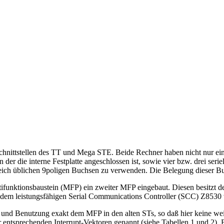
Schnittstellen des TT und Mega STE. Beide Rechner haben nicht nur ei
er die interne Festplatte angeschlossen ist, sowie vier bzw. drei seriel
ch üblichen 9poligen Buchsen zu verwenden. Die Belegung dieser Buch
unktionsbaustein (MFP) ein zweiter MFP eingebaut. Diesen besitzt der
on dem leistungsfähigen Serial Communications Controller (SCC) Z8530 
und Benutzung exakt dem MFP in den alten STs, so daß hier keine weit
 entsprechenden Interrupt-Vektoren genannt (siehe Tabellen 1 und 2).