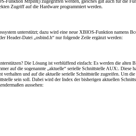
S-Funktion Mfpint() zugegriffen werden, gleiches gilt auch für die Fu
rekten Zugriff auf die Hardware programmiert werden.
riebssystem unterstützt; dazu wird eine neue XBIOS-Funktion namens 
der Header-Datei „osbind.h“ nur folgende Zeile ergänzt werden:
 unterstützen? Die Lösung ist verblüffend einfach: Es werden die alte
er auf die sogenannte „aktuelle“ serielle Schnittstelle AUX:. Diese ha
erhalten und auf die aktuelle serielle Schnittstelle zugreifen. Um die
ittstelle sein soll. Dabei wird der Index der bisherigen aktuellen Schn
gendermaßen aussehen: