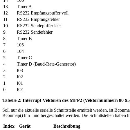
14
106
13
Timer A
12
RS232 Empfangspuffer voll
11
RS232 Empfangsfehler
10
RS232 Sendepuffer leer
9
RS232 Sendefehler
8
Timer B
7
105
6
104
5
Timer C
4
Timer D (Baud-Rate-Generator)
3
I03
2
I02
1
I01
0
IO1
Tabelle 2: Interrupt-Vektoren des MFP2 (Vektornummern 80-95
Soll nur die aktuelle serielle Schnittstelle ermittelt werden, ist Bco
Bconmap() hin- und hergeschaltet werden. Die Schnittstellen haben hie
Index
Gerät
Beschreibung