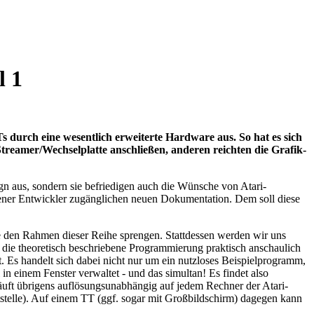
l 1
s durch eine wesentlich erweiterte Hardware aus. So hat es sich
e/Streamer/Wechselplatte anschließen, anderen reichten die Grafik-
n aus, sondern sie befriedigen auch die Wünsche von Atari-
gener Entwickler zugänglichen neuen Dokumentation. Dem soll diese
de den Rahmen dieser Reihe sprengen. Stattdessen werden wir uns
ie theoretisch beschriebene Programmierung praktisch anschaulich
 Es handelt sich dabei nicht nur um ein nutzloses Beispielprogramm,
 in einem Fenster verwaltet - und das simultan! Es findet also
uft übrigens auflösungsunabhängig auf jedem Rechner der Atari-
ittstelle). Auf einem TT (ggf. sogar mit Großbildschirm) dagegen kann