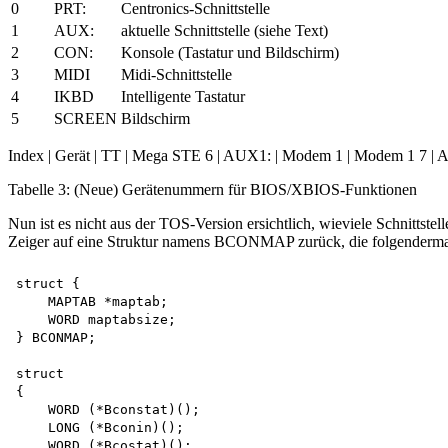
0
PRT:
Centronics-Schnittstelle
1
AUX:
aktuelle Schnittstelle (siehe Text)
2
CON:
Konsole (Tastatur und Bildschirm)
3
MIDI
Midi-Schnittstelle
4
IKBD
Intelligente Tastatur
5
SCREEN
Bildschirm
Index | Gerät | TT | Mega STE 6 | AUX1: | Modem 1 | Modem 1 7 | A
Tabelle 3: (Neue) Gerätenummern für BIOS/XBIOS-Funktionen
Nun ist es nicht aus der TOS-Version ersichtlich, wieviele Schnittstell
Zeiger auf eine Struktur namens BCONMAP zurück, die folgendermaß
struct {

    MAPTAB *maptab;

    WORD maptabsize;

} BCONMAP;

struct

{

    WORD (*Bconstat)();

    LONG (*Bconin)();

    WORD (*Bcostat)();
