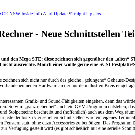
ACE NSW Inside Info
Atari Update
STraight Up
atos
echner - Neue Schnittstellen Tei
TT und den Mega STE; diese zeichnen sich gegenüber den „alten“ ST
s oft nicht ausreichte. Manch einer wollte gerne eine SCSI-Festplatt
zeichnen sich nicht nur durch das gleiche „gelungene“ Gehäuse-Desig
 vorhandenen neuen Hardware an der nur dem illustren Kreis eingetra
r interessanten Grafik- und Sound-Fähigkeiten eingehen, denn das wür
en. So wird „ganz nebenbei“ auch ein GEM-Programm entstehen, das d
d Stolpersteine beschreibt und (hoffentlich) auch aus dem Weg räumt.
jede der bis zu vier seriellen Schnittstellen wird ein eigenes Terminal
Fenstern statt, ohne dazu Accessories zu benötigen. Das Programm lä
zur Verfügung gestellt wird (es gibt schließlich nur eine serielle Schn