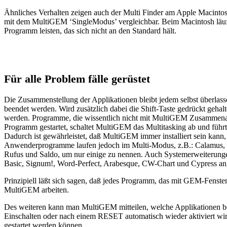
Ähnliches Verhalten zeigen auch der Multi Finder am Apple Macintos
mit dem MultiGEM ‘SingleModus’ vergleichbar. Beim Macintosh läuft
Programm leisten, das sich nicht an den Standard hält.
Für alle Problem fälle gerüstet
Die Zusammenstellung der Applikationen bleibt jedem selbst überlas
beendet werden. Wird zusätzlich dabei die Shift-Taste gedrückt geha
werden. Programme, die wissentlich nicht mit MultiGEM Zusammenarb
Programm gestartet, schaltet MultiGEM das Multitasking ab und führt
Dadurch ist gewährleistet, daß MultiGEM immer installiert sein kan
Anwenderprogramme laufen jedoch im Multi-Modus, z.B.: Calamus, E
Rufus und Saldo, um nur einige zu nennen. Auch Systemerweiterun
Basic, Signum!, Word-Perfect, Arabesque, CW-Chart und Cypress a
Prinzipiell läßt sich sagen, daß jedes Programm, das mit GEM-Fenst
MultiGEM arbeiten.
Des weiteren kann man MultiGEM mitteilen, welche Applikationen bei e
Einschalten oder nach einem RESET automatisch wieder aktiviert wi
gestartet werden können.