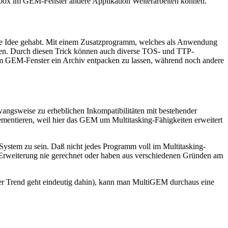
gbox im GEM-Fenster andere Applikation Weiterarbeiten können.
ige Idee gehabt. Mit einem Zusatzprogramm, welches als Anwendung
en. Durch diesen Trick können auch diverse TOS- und TTP-
 GEM-Fenster ein Archiv entpacken zu lassen, während noch andere
ngsweise zu erheblichen Inkompatibilitäten mit bestehender
mentieren, weil hier das GEM um Multitasking-Fähigkeiten erweitert
ystem zu sein. Daß nicht jedes Programm voll im Multitasking-
r Erweiterung nie gerechnet oder haben aus verschiedenen Gründen am
er Trend geht eindeutig dahin), kann man MultiGEM durchaus eine