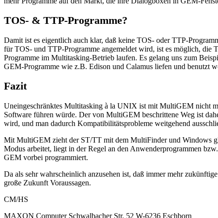
mehr Programme auf den Markt, die ihre Dialogboxen in GEM-Fenster
TOS- & TTP-Programme?
Damit ist es eigentlich auch klar, daß keine TOS- oder TTP-Progra
für TOS- und TTP-Programme angemeldet wird, ist es möglich, die 
Programme im Multitasking-Betrieb laufen. Es gelang uns zum Bei
GEM-Programme wie z.B. Edison und Calamus liefen und benutzt w
Fazit
Uneingeschränktes Multitasking à la UNIX ist mit MultiGEM nicht m
Software führen würde. Der von MultiGEM beschrittene Weg ist daher
wird, und man dadurch Kompatibilitätsprobleme weitgehend ausschlie
Mit MultiGEM zieht der ST/TT mit dem MultiFinder und Windows gleic
Modus arbeitet, liegt in der Regel an den Anwenderprogrammen bzw. 
GEM vorbei programmiert.
Da als sehr wahrscheinlich anzusehen ist, daß immer mehr zukünfti
große Zukunft Voraussagen.
CM/HS
MAXON Computer Schwalbacher Str. 52 W-6236 Eschborn