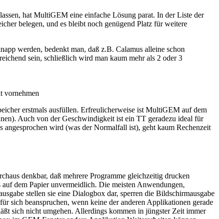
lassen, hat MultiGEM eine einfache Lösung parat. In der Liste der
her belegen, und es bleibt noch genügend Platz für weitere
app werden, bedenkt man, daß z.B. Calamus alleine schon
ichend sein, schließlich wird man kaum mehr als 2 oder 3
rat vornehmen
icher erstmals ausfüllen. Erfreulicherweise ist MultiGEM auf dem
en). Auch von der Geschwindigkeit ist ein TT geradezu ideal für
es angesprochen wird (was der Normalfall ist), geht kaum Rechenzeit
durchaus denkbar, daß mehrere Programme gleichzeitig drucken
aos auf dem Papier unvermeidlich. Die meisten Anwendungen,
sgabe stellen sie eine Dialogbox dar, sperren die Bildschirmausgabe
 für sich beanspruchen, wenn keine der anderen Applikationen gerade
 läßt sich nicht umgehen. Allerdings kommen in jüngster Zeit immer