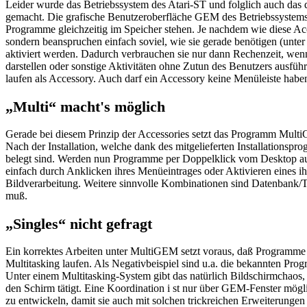
Leider wurde das Betriebssystem des Atari-ST und folglich auch das 
gemacht. Die grafische Benutzeroberfläche GEM des Betriebssystems b
Programme gleichzeitig im Speicher stehen. Je nachdem wie diese Acce
sondern beanspruchen einfach soviel, wie sie gerade benötigen (unte
aktiviert werden. Dadurch verbrauchen sie nur dann Rechenzeit, wenn 
darstellen oder sonstige Aktivitäten ohne Zutun des Benutzers ausf
laufen als Accessory. Auch darf ein Accessory keine Menüleiste haben 
„Multi“ macht's möglich
Gerade bei diesem Prinzip der Accessories setzt das Programm Multi
Nach der Installation, welche dank des mitgelieferten Installationsp
belegt sind. Werden nun Programme per Doppelklick vom Desktop au
einfach durch Anklicken ihres Menüeintrages oder Aktivieren eines
Bildverarbeitung. Weitere sinnvolle Kombinationen sind Datenbank/T
muß.
„Singles“ nicht gefragt
Ein korrektes Arbeiten unter MultiGEM setzt voraus, daß Programme 
Multitasking laufen. Als Negativbeispiel sind u.a. die bekannten 
Unter einem Multitasking-System gibt das natürlich Bildschirmchaos
den Schirm tätigt. Eine Koordination i st nur über GEM-Fenster mög
zu entwickeln, damit sie auch mit solchen trickreichen Erweiterunge