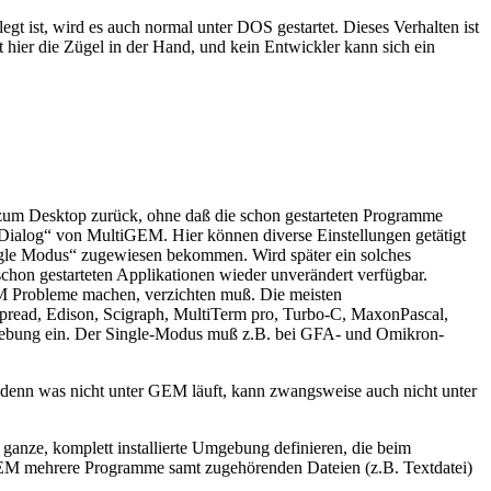
ist, wird es auch normal unter DOS gestartet. Dieses Verhalten ist
ier die Zügel in der Hand, und kein Entwickler kann sich ein
t zum Desktop zurück, ohne daß die schon gestarteten Programme
n-Dialog“ von MultiGEM. Hier können diverse Einstellungen getätigt
ngle Modus“ zugewiesen bekommen. Wird später ein solches
chon gestarteten Applikationen wieder unverändert verfügbar.
EM Probleme machen, verzichten muß. Die meisten
read, Edison, Scigraph, MultiTerm pro, Turbo-C, MaxonPascal,
gebung ein. Der Single-Modus muß z.B. bei GFA- und Omikron-
, denn was nicht unter GEM läuft, kann zwangsweise auch nicht unter
 ganze, komplett installierte Umgebung definieren, die beim
iGEM mehrere Programme samt zugehörenden Dateien (z.B. Textdatei)