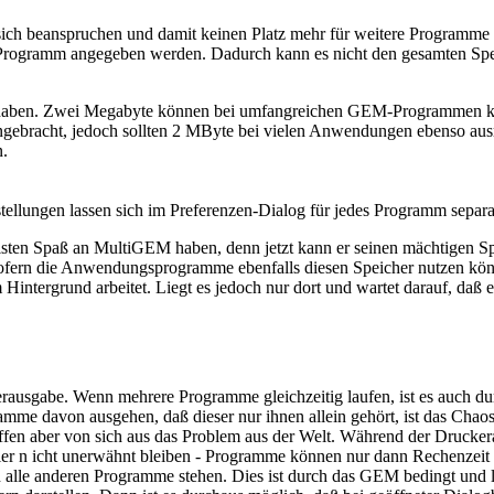
 sich beanspruchen und damit keinen Platz mehr für weitere Programme 
Programm angegeben werden. Dadurch kann es nicht den gesamten Speic
 haben. Zwei Megabyte können bei umfangreichen GEM-Programmen kn
ebracht, jedoch sollten 2 MByte bei vielen Anwendungen ebenso ausre
n.
tellungen lassen sich im Preferenzen-Dialog für jedes Programm sepa
sten Spaß an MultiGEM haben, denn jetzt kann er seinen mächtigen Spe
ofern die Anwendungsprogramme ebenfalls diesen Speicher nutzen könn
ntergrund arbeitet. Liegt es jedoch nur dort und wartet darauf, daß 
ckerausgabe. Wenn mehrere Programme gleichzeitig laufen, ist es auch 
ramme davon ausgehen, daß dieser nur ihnen allein gehört, ist das Ch
fen aber von sich aus das Problem aus der Welt. Während der Druckerau
hier n icht unerwähnt bleiben - Programme können nur dann Rechenzeit
eiben alle anderen Programme stehen. Dies ist durch das GEM bedingt und