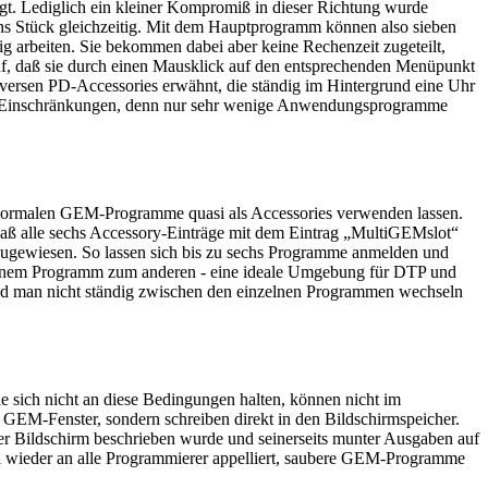
egt. Lediglich ein kleiner Kompromiß in dieser Richtung wurde
echs Stück gleichzeitig. Mit dem Hauptprogramm können also sieben
ig arbeiten. Sie bekommen dabei aber keine Rechenzeit zugeteilt,
auf, daß sie durch einen Mausklick auf den entsprechenden Menüpunkt
diversen PD-Accessories erwähnt, die ständig im Hintergrund eine Uhr
h mit Einschränkungen, denn nur sehr wenige Anwendungsprogramme
le normalen GEM-Programme quasi als Accessories verwenden lassen.
. daß alle sechs Accessory-Einträge mit dem Eintrag „MultiGEMslot“
ugewiesen. So lassen sich bis zu sechs Programme anmelden und
n einem Programm zum anderen - eine ideale Umgebung für DTP und
 und man nicht ständig zwischen den einzelnen Programmen wechseln
 sich nicht an diese Bedingungen halten, können nicht im
GEM-Fenster, sondern schreiben direkt in den Bildschirmspeicher.
er Bildschirm beschrieben wurde und seinerseits munter Ausgaben auf
ei wieder an alle Programmierer appelliert, saubere GEM-Programme