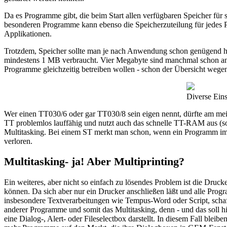
Da es Programme gibt, die beim Start allen verfügbaren Speicher für
besonderen Programme kann ebenso die Speicherzuteilung für jedes 
Applikationen.
Trotzdem, Speicher sollte man je nach Anwendung schon genügend
mindestens 1 MB verbraucht. Vier Megabyte sind manchmal schon ang
Programme gleichzeitig betreiben wollen - schon der Übersicht wege
Diverse Eins
Wer einen TT030/6 oder gar TT030/8 sein eigen nennt, dürfte am mei
TT problemlos lauffähig und nutzt auch das schnelle TT-RAM aus (s
Multitasking. Bei einem ST merkt man schon, wenn ein Programm im Hi
verloren.
Multitasking- ja! Aber Multiprinting?
Ein weiteres, aber nicht so einfach zu lösendes Problem ist die Dru
können. Da sich aber nur ein Drucker anschließen läßt und alle Prog
insbesondere Textverarbeitungen wie Tempus-Word oder Script, schaf
anderer Programme und somit das Multitasking, denn - und das soll 
eine Dialog-, Alert- oder Fileselectbox darstellt. In diesem Fall bl