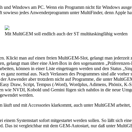
h und Windows am PC. Wenn ein Programm nicht für Windows ausgelegt 
 sowieso jedes Anwenderprogramm unter MultiFinder, denn Apple hat h
Mit MultiGEM soll endlich auch der ST multitaskingfähig werden
sen. Klickt man auf einen freien MultiGEM-Slot, gelangt man jederzei
lten, gelangt man über eine Alert-Box in den sogenannten „Präferenze
eiten, können in einer Liste eingetragen werden und den Status „Si
 es ganz normal aus. Nach Verlassen des Programmes sind alle vorher s
n, der Anwender aber trotzdem nicht auf Programme, die unter MultiG
asy Draw, Script, Tempus (-Word), Wordplus, Adimens, Phönix, K-Sp
gen wie NVDI, Kobold und Gemini fügen sich nahtlos in die neue Um
ngewendet werden.
em läuft und mit Accessories klarkommt, auch unter MultiGEM arbeitet
inem Systemstart sofort mitgestartet werden sollen. So läßt sich eine
rd. Das ist vergleichbar mit dem GEM-Autostart, nur daß unter Mult