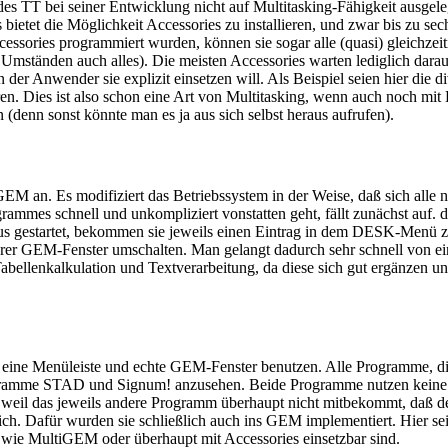
des TT bei seiner Entwicklung nicht auf Multitasking-Fähigkeit ausgel
ietet die Möglichkeit Accessories zu installieren, und zwar bis zu s
ssories programmiert wurden, können sie sogar alle (quasi) gleichzeit
r Umständen auch alles). Die meisten Accessories warten lediglich dar
der Anwender sie explizit einsetzen will. Als Beispiel seien hier die 
ühren. Dies ist also schon eine Art von Multitasking, wenn auch noc
(denn sonst könnte man es ja aus sich selbst heraus aufrufen).
GEM an. Es modifiziert das Betriebssystem in der Weise, daß sich al
rogrammes schnell und unkompliziert vonstatten geht, fällt zunächst auf
s gestartet, bekommen sie jeweils einen Eintrag in dem DESK-Menü z
 ihrer GEM-Fenster umschalten. Man gelangt dadurch sehr schnell vo
abellenkalkulation und Textverarbeitung, da diese sich gut ergänzen
eine Menüleiste und echte GEM-Fenster benutzen. Alle Programme, die
Programme STAD und Signum! anzusehen. Beide Programme nutzen keine 
, weil das jeweils andere Programm überhaupt nicht mitbekommt, daß d
lich. Dafür wurden sie schließlich auch ins GEM implementiert. Hier s
n wie MultiGEM oder überhaupt mit Accessories einsetzbar sind.