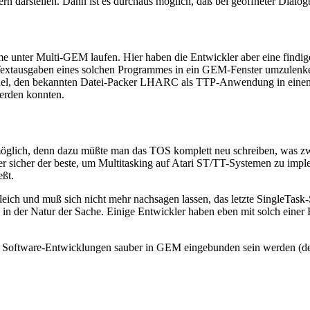
n darstellen. Dann ist es durchaus möglich, daß bei geöffneter Dialo
mme unter Multi-GEM laufen. Hier haben die Entwickler aber eine find
Textausgaben eines solchen Programmes in ein GEM-Fenster umzulenk
spiel, den bekannten Datei-Packer LHARC als TTP-Anwendung in einem
erden konnten.
öglich, denn dazu müßte man das TOS komplett neu schreiben, was zwa
 sicher der beste, um Multitasking auf Atari ST/TT-Systemen zu imple
ßt.
h und muß sich nicht mehr nachsagen lassen, das letzte SingleTask-S
in der Natur der Sache. Einige Entwickler haben eben mit solch eine
ge Software-Entwicklungen sauber in GEM eingebunden sein werden (d