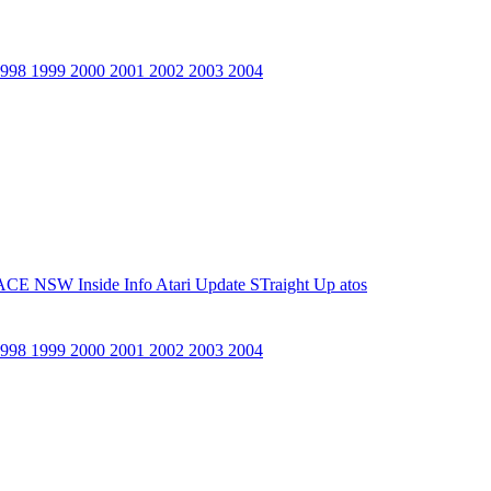
1998
1999
2000
2001
2002
2003
2004
ACE NSW Inside Info
Atari Update
STraight Up
atos
1998
1999
2000
2001
2002
2003
2004