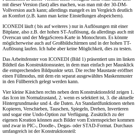
mit dieser Version (fast) alles machen, was man mit der 30-DM-
Vollversion auch kann; allerdings mangelt es im Vergleich deutlich
an Komfort (z.B. kann man keine Einstellungen abspeichern).
ICONEDI läuft ( bis auf weiteres ) nur in Auflösungen mit einer
Bitplane, also z.B. der hohen ST-Auflösung, da allerdings auch mit
Overscan und der MegaScreen-Karte in Monochrom. Es könnte
möglicherweise auch auf Großbildschirmen und in der hohen TT-
Auflösung laufen. Ich habe aber keine Möglichkeit, dies zu testen.
Das Arbeitsfenster von ICONEDI (Bild 1) präsentiert uns im linken
Bildteil das Konstruktionsraster, in dem man einfach per Mausklick
die entsprechenden Bildpunkte setzt. Die rechte Maustaste eröffnet
einen Füllmodus, mit dem ein separat ausgewähltes Maskenmuster
in den Füllbereich gelegt werden kann.
Vier kleine Kästchen rechts neben dem Konstruktionsfeld zeigen 1.
das Icon im Normalzustand, 2. wenn es selektiert ist, 3. die aktuelle
Hintergrundmaske und 4. die Daten. An Standardfunktionen stehen
Kopieren, Verschieben, Tauschen, Spiegeln, Drehen, Invertieren
und sogar eine Undo-Option zur Verfügung. Zusätzlich zu der
eigenen Kreation können auch Bilder vom Externspeicher kommen
und zwar in PIC-, Doodle-, Degas- oder STAD-Format. Durchaus
umfangreich ist der Konstruktionsteil: