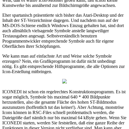
weiß, daß es wahre Icon-Monster geben kann, fast schon kleine
Kunstwerke bis annähernd zur Bildschirmgröße angewachsen.
Eher spartanisch präsentierte sich bisher das Atari-Desktop und der
Inhalt der ST-Verzeichnisse dagegen. Und nachdem nun auf der
MS-DOS-Schiene endlich Windows Einzug gehalten hat, sind dort
auch allmählich vielsagende Symbole anstelle langweiliger
Textausgaben angesagt. Selbstverständlich benutzen
Programmentwickler entsprechende Symbole auch für eigene
Oberflächen ihrer Schöpfungen.
Wie kann man auf einfachste Art und Weise solche Symbole
erzeugen? Nein, ein Grafikprogramm ist dafür nicht unbedingt
nötig. Es gibt entsprechende Hilfsprogramme, die alle Optionen zur
Icon-Erstellung mitbringen.
ICONEDI ist schon ein regelrechtes Konstruktionsprogramm. Es ist
sogar möglich, Symbole bis maximal 640 * 400 Bildpunkte
herzustellen, also die gesamte Fläche des hohen ST-Bildmodus
auszunutzen (hoffentlich tut das keiner!). Aber Achtung, monströse
Icons können in RSC-Files schnell problematisch werden, die
Dateigröße darf nämlich nur bis maximal 64 kByte gehen. Wenn Sie
ICONEDI starten, werden Sie feststellen, daß eine ganze Reihe der
Funktionen in dieser Version nicht verfügbar sind. Man kann aber