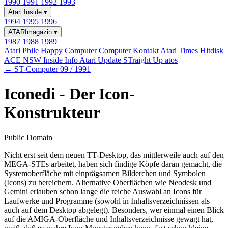
1990
1991
1992
1993
Atari Inside
▾
1994
1995
1996
ATARImagazin
▾
1987
1988
1989
Atari Phile
Happy Computer
Computer Kontakt
Atari Times
Hitdisk
ACE NSW Inside Info
Atari Update
STraight Up
atos
← ST-Computer 09 / 1991
Iconedi - Der Icon-
Konstrukteur
Public Domain
Nicht erst seit dem neuen TT-Desktop, das mittlerweile auch auf den
MEGA-STEs arbeitet, haben sich findige Köpfe daran gemacht, die
Systemoberfläche mit einprägsamen Bilderchen und Symbolen
(Icons) zu bereichern. Alternative Oberflächen wie Neodesk und
Gemini erlauben schon lange die reiche Auswahl an Icons für
Laufwerke und Programme (sowohl in Inhaltsverzeichnissen als
auch auf dem Desktop abgelegt). Besonders, wer einmal einen Blick
auf die AMIGA-Oberfläche und Inhaltsverzeichnisse gewagt hat,