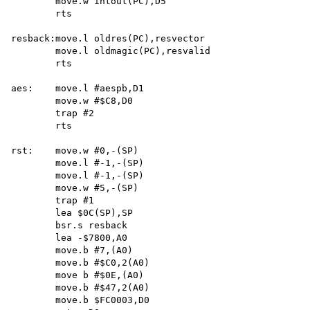
        move.w intout(PC),D5 

        rts

resback:move.l oldres(PC),resvector 

        move.l oldmagic(PC),resvalid 

        rts

aes:    move.l #aespb,D1

        move.w #$C8,D0 

        trap #2 

        rts

rst:    move.w #0,-(SP)

        move.l #-1,-(SP) 

        move.l #-1,-(SP) 

        move.w #5,-(SP) 

        trap #1

        lea $0C(SP),SP 

        bsr.s resback 

        lea -$7800,A0 

        move.b #7,(A0) 

        move.b #$C0,2(A0) 

        move b #$0E,(A0) 

        move.b #$47,2(A0) 

        move.b $FC0003,D0 
