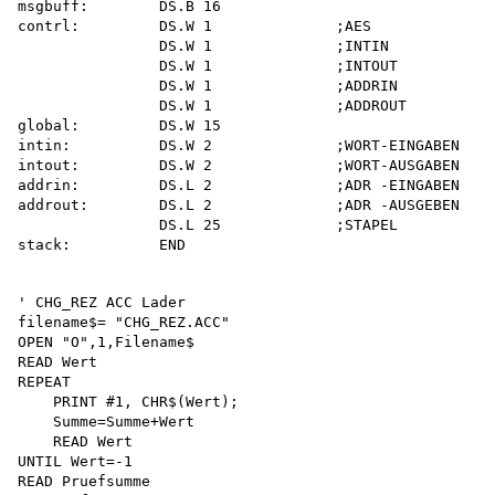
msgbuff:        DS.B 16

contrl:         DS.W 1              ;AES

                DS.W 1              ;INTIN

                DS.W 1              ;INTOUT

                DS.W 1              ;ADDRIN

                DS.W 1              ;ADDROUT

global:         DS.W 15

intin:          DS.W 2              ;WORT-EINGABEN

intout:         DS.W 2              ;WORT-AUSGABEN

addrin:         DS.L 2              ;ADR -EINGABEN

addrout:        DS.L 2              ;ADR -AUSGEBEN

                DS.L 25             ;STAPEL

' CHG_REZ ACC Lader 

filename$= "CHG_REZ.ACC"

OPEN "O",1,Filename$

READ Wert 

REPEAT

    PRINT #1, CHR$(Wert);

    Summe=Summe+Wert 

    READ Wert 

UNTIL Wert=-1 

READ Pruefsumme 
