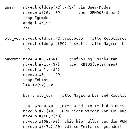
user:   move.l oldusp(PC),-(SP) ;in User-Modus 

        move.w #$20,-(SP)       ;per GEMDOS(Super) 

        trap #gemdos 

        addq.l #6,SP 

        rts

old_vec:move.l oldres(PC),resvector  ;alte Resetadress
        move.l oldmagic(PC),resvalid ;alte Magicnumber
        rts

newrst: move.w #0,-(SP)     ;Auflösung umschalten 

        move.l #-1,-(SP)    ;per XBIOS(Setscreen) 

        move.l #—1,—(SP) 

        move.w #5, - (SP)

        trap #xbios 

        lea 12(SP),SP

        bsr.s old_vec   ;alte Magicnumber und Resetadr
        lea -$7800,A0   ;Hier wird ein Teil des ROMs e
        move.b #7,(A0)  ;GPO nicht wieder vom TOS umge
        move.b #$C0,2(A0)

        move.b #$0E,(A0)  ;bis hier alles aus dem ROM

        move.b #$47,2(A0) ;diese Zeile ist geändert
