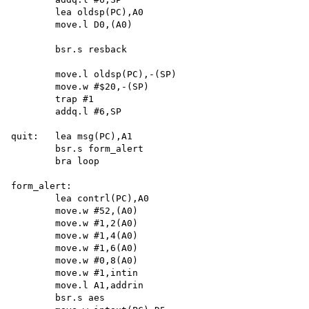
        lea oldsp(PC),A0 

        move.l D0,(A0)

        bsr.s resback

        move.l oldsp(PC),-(SP) 

        move.w #$20,-(SP) 

        trap #1 

        addq.l #6,SP

quit:   lea msg(PC),A1

        bsr.s form_alert 

        bra loop

form_alert:

        lea contrl(PC),A0 

        move.w #52,(A0) 

        move.w #1,2(A0) 

        move.w #1,4(A0) 

        move.w #1,6(A0)

        move.w #0,8(A0) 

        move.w #1,intin 

        move.l A1,addrin 

        bsr.s aes
