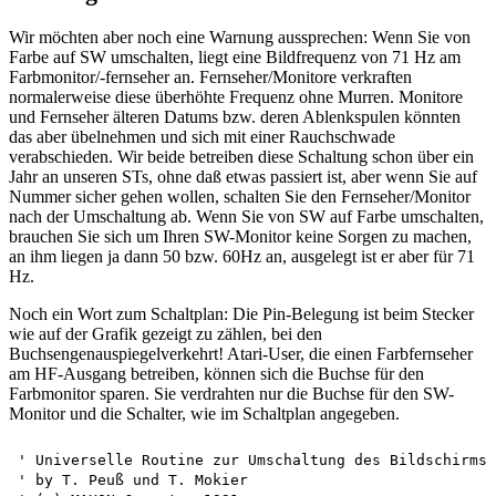
Wir möchten aber noch eine Warnung aussprechen: Wenn Sie von
Farbe auf SW umschalten, liegt eine Bildfrequenz von 71 Hz am
Farbmonitor/-fernseher an. Fernseher/Monitore verkraften
normalerweise diese überhöhte Frequenz ohne Murren. Monitore
und Fernseher älteren Datums bzw. deren Ablenkspulen könnten
das aber übelnehmen und sich mit einer Rauchschwade
verabschieden. Wir beide betreiben diese Schaltung schon über ein
Jahr an unseren STs, ohne daß etwas passiert ist, aber wenn Sie auf
Nummer sicher gehen wollen, schalten Sie den Fernseher/Monitor
nach der Umschaltung ab. Wenn Sie von SW auf Farbe umschalten,
brauchen Sie sich um Ihren SW-Monitor keine Sorgen zu machen,
an ihm liegen ja dann 50 bzw. 60Hz an, ausgelegt ist er aber für 71
Hz.
Noch ein Wort zum Schaltplan: Die Pin-Belegung ist beim Stecker
wie auf der Grafik gezeigt zu zählen, bei den
Buchsengenauspiegelverkehrt! Atari-User, die einen Farbfernseher
am HF-Ausgang betreiben, können sich die Buchse für den
Farbmonitor sparen. Sie verdrahten nur die Buchse für den SW-
Monitor und die Schalter, wie im Schaltplan angegeben.
' Universelle Routine zur Umschaltung des Bildschirms

' by T. Peuß und T. Mokier 
