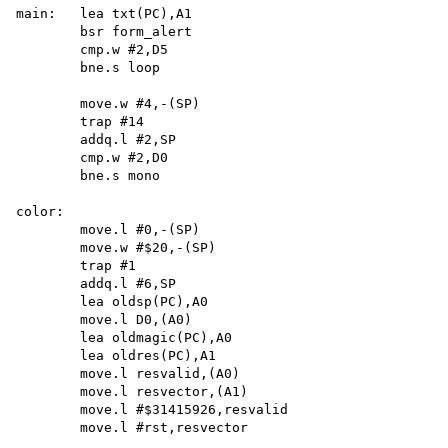
main:   lea txt(PC),A1

        bsr form_alert 

        cmp.w #2,D5 

        bne.s loop

        move.w #4,-(SP) 

        trap #14 

        addq.l #2,SP 

        cmp.w #2,D0 

        bne.s mono

color:

        move.l #0,-(SP)

        move.w #$20,-(SP)

        trap #1

        addq.l #6,SP

        lea oldsp(PC),A0

        move.l D0,(A0)

        lea oldmagic(PC),A0

        lea oldres(PC),A1

        move.l resvalid,(A0)

        move.l resvector,(A1)

        move.l #$31415926,resvalid

        move.l #rst,resvector
