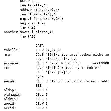
        ext.w D0 

        lea tabelle,A0 

        adda.w 0(A0,D0.w),A6 

        lea oldmagic(PC),A0 

        cmpi.l #$31415926,(A0) 

        beq.s another 

        jmp (A6) 

another:movea.l oldres,A1 

        jmp (A1)

                DATA

tabelle:        DC.W 62,62,68

msg:            DC.B "[1][Monitorumschaltbox|nicht ang
                DC.B "[Abbruch]", 0,0 

accname:        DC.B ' neuer Monitor',0     ;ACCESSORY
txt:            DC.B '[2][ (C) 1990 by T. Mokler|     
                DC.B '[Nein|Ja]',0 

                EVEN

aespb:          DC.L contrl,global,intin,intout, addri
                BSS

oldsp:          DS.L 1

oldmagic:       DS.L 1

oldres:         DS.L 1

appid:          DS.W 1

accid:          DS.W 1
