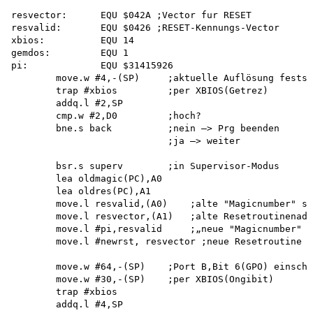
resvector:      EQU $042A ;Vector fur RESET

resvalid:       EQU $0426 ;RESET-Kennungs-Vector

xbios:          EQU 14

gemdos:         EQU 1

pi:             EQU $31415926

        move.w #4,-(SP)     ;aktuelle Auflösung festst
        trap #xbios         ;per XBIOS(Getrez)

        addq.l #2,SP 

        cmp.w #2,D0         ;hoch?

        bne.s back          ;nein —> Prg beenden

                            ;ja —> weiter

        bsr.s superv        ;in Supervisor-Modus

        lea oldmagic(PC),A0 

        lea oldres(PC),A1

        move.l resvalid,(A0)    ;alte "Magicnumber" si
        move.l resvector,(A1)   ;alte Resetroutinenadr
        move.l #pi,resvalid     ;„neue "Magicnumber" e
        move.l #newrst, resvector ;neue Resetroutine e
        move.w #64,-(SP)    ;Port B,Bit 6(GPO) einscha
        move.w #30,-(SP)    ;per XBIOS(Ongibit) 

        trap #xbios 

        addq.l #4,SP
