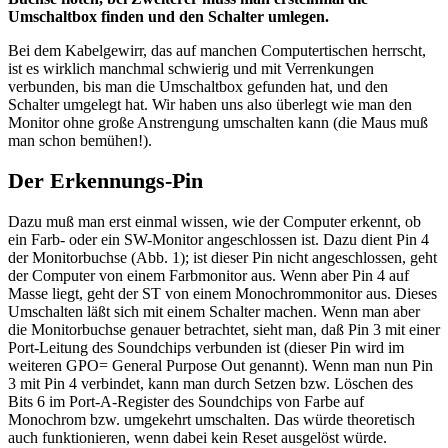
Umschaltbox finden und den Schalter umlegen.
Bei dem Kabelgewirr, das auf manchen Computertischen herrscht,
ist es wirklich manchmal schwierig und mit Verrenkungen
verbunden, bis man die Umschaltbox gefunden hat, und den
Schalter umgelegt hat. Wir haben uns also überlegt wie man den
Monitor ohne große Anstrengung umschalten kann (die Maus muß
man schon bemühen!).
Der Erkennungs-Pin
Dazu muß man erst einmal wissen, wie der Computer erkennt, ob
ein Farb- oder ein SW-Monitor angeschlossen ist. Dazu dient Pin 4
der Monitorbuchse (Abb. 1); ist dieser Pin nicht angeschlossen, geht
der Computer von einem Farbmonitor aus. Wenn aber Pin 4 auf
Masse liegt, geht der ST von einem Monochrommonitor aus. Dieses
Umschalten läßt sich mit einem Schalter machen. Wenn man aber
die Monitorbuchse genauer betrachtet, sieht man, daß Pin 3 mit einer
Port-Leitung des Soundchips verbunden ist (dieser Pin wird im
weiteren GPO= General Purpose Out genannt). Wenn man nun Pin
3 mit Pin 4 verbindet, kann man durch Setzen bzw. Löschen des
Bits 6 im Port-A-Register des Soundchips von Farbe auf
Monochrom bzw. umgekehrt umschalten. Das würde theoretisch
auch funktionieren, wenn dabei kein Reset ausgelöst würde.