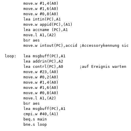
        move.w #1,4(A0) 

        move.w #1,6(A0) 

        move.w #0,8(A0) 

        lea intin(PC),A1 

        move.w appid(PC),(A1) 

        lea accname (PC),A1 

        move.l A1,(A2) 

        bsr aes

        move.w intout(PC),accid ;Accessorykennung sich
loop:   lea msgbuff(PC),A1

        lea addrin(PC),A2

        lea contrl(PC),A0       ;auf Ereignis warten

        move.w #23,(A0)

        move.w #0,2(A0)

        move.w #1,4(A0)

        move.w #1,6(A0)

        move.w #0,8(A0)

        move.l A1,(A2)

        bsr aes

        lea msgbuff(PC),A1 

        cmpi.w #40,(A1) 

        beq.s main 

        bne.s loop
