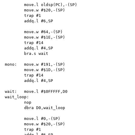
        move.l oldsp(PC),-(SP) 

        move.w #$20,-(SP) 

        trap #1 

        addq.l #6,SP

        move.w #64,-(SP) 

        move.w #$1E,-(SP) 

        trap #14 

        addq.l #4,SP 

        bra.s wait

mono:   move.w #191,-(SP)

        move.w #$1D,-(SP) 

        trap #14 

        addq.l #4,SP

wait:   move.l #$0FFFFF,D0

wait_loop: 

        nop

        dbra D0,wait_loop

        move.l #0,-(SP) 

        move.w #$20,-(SP) 

        trap #1 

        addq.l #6,SP 
