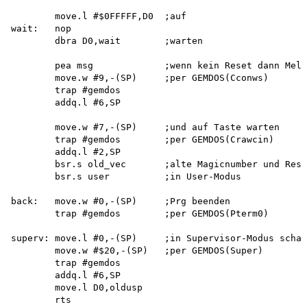
        move.l #$0FFFFF,D0  ;auf 

wait:   nop

        dbra D0,wait        ;warten

        pea msg             ;wenn kein Reset dann Meld
        move.w #9,-(SP)     ;per GEMDOS(Cconws) 

        trap #gemdos 

        addq.l #6,SP

        move.w #7,-(SP)     ;und auf Taste warten

        trap #gemdos        ;per GEMDOS(Crawcin)

        addq.l #2,SP

        bsr.s old_vec       ;alte Magicnumber und Rese
        bsr.s user          ;in User-Modus

back:   move.w #0,-(SP)     ;Prg beenden

        trap #gemdos        ;per GEMDOS(Pterm0)

superv: move.l #0,-(SP)     ;in Supervisor-Modus schal
        move.w #$20,-(SP)   ;per GEMDOS(Super)

        trap #gemdos

        addq.l #6,SP

        move.l D0,oldusp

        rts
