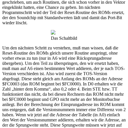
geschrieben, um auch Routinen, die sich schon vorher in den Vektor
eingeklinkt hatten, eine Chance zu geben. Im nächsten
Programmschritt wird der Teil der Reset-Routine des ROMs ersetzt,
der den Soundchip mit Standardwerten lädt und damit das Port-Bit
wieder löscht.
Das Schaltbild
Um den nächsten Schritt zu verstehen, muß man wissen, daß die
Reset-Routine des ROMs gleich unsere Routine anspringt, ohne
vorher etwas zu tun (nur in A6 wird eine Rücksprungadresse
übergeben). Um den Teil zu überspringen, den wir ersetzt haben,
muß man auf A6 einen bestimmten Wert addieren, der je nach TOS-
Version verschieden ist. Also wird zuerst die TOS-Version
abgefragt. Diese steht gleich am Anfang des ROMs an der Adresse
$FC0003 (das ROM beginnt bei $FC0000). In D0 erhalten wir die
Zahl „hinter dem Komma“, also 0,2 oder 4. Beim STE bzw. TT
funktioniert das nicht, da bei diesen Rechnern das ROM nicht mehr
bei $FC0000 beginnt und GPO nicht mehr an der Monitorbuchse
anliegt. Bei der Berechnung der Einsprungadresse ins ROM kommt
uns entgegen, daß die Versionsnummem immer eine Differenz von 2
haben. Wenn wir jetzt auf die Adresse der Tabelle (in A0) einfach
den Wert der Versionsnummer addieren, erhalten wir die Adresse, an
der die Sprungweite steht. Diese Sprungweite müssen wir jetzt auf