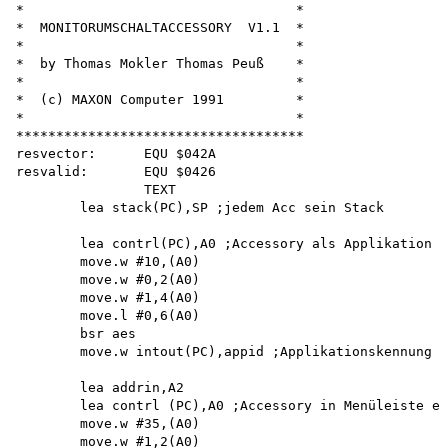
*                                  *

*  MONITORUMSCHALTACCESSORY  V1.1  *

*                                  *

*  by Thomas Mokler Thomas Peuß    *

*                                  *

*  (c) MAXON Computer 1991         *

*                                  *

************************************ 

resvector:      EQU $042A

resvalid:       EQU $0426

                TEXT

        lea stack(PC),SP ;jedem Acc sein Stack

        lea contrl(PC),A0 ;Accessory als Applikation a
        move.w #10,(A0) 

        move.w #0,2(A0) 

        move.w #1,4(A0) 

        move.l #0,6(A0) 

        bsr aes

        move.w intout(PC),appid ;Applikationskennung s
        lea addrin,A2

        lea contrl (PC),A0 ;Accessory in Menüleiste ei
        move.w #35,(A0) 

        move.w #1,2(A0) 
