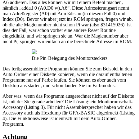
A6 addieren. Das alles können wir mit einem Befehl machen,
nämlich „adda.l 0 (A0,D0.w),A6“. Diese Adressierungsart nennt
man Adreßregister (A0) mit Adreßdistan (in diesem Fall 0) und
Index (D0). Bevor wir aber jetzt ins ROM springen, fragen wir ab,
ob die alte Magienumber nicht schon Pi war (also $31415926). Ist
dies der Fall, war schon vorher eine andere Reset-Routine
eingeklinkt, und wir springen sie an. War die Magienumber aber
nicht Pi, springen wir einfach an die berechnete Adresse im ROM.
Die Pin-Belegung des Monitorsteckers
Das fertig assemblierte Programm können Sie zum Beispiel in den
Auto-Ordner einer Diskette kopieren, wenn die darauf enthaltenen
Programme nur auf Farbe laufen. Sie können es aber auch vom
Desktop aus starten, und schon landen Sie im Farbmodus.
Aber was, wenn das Programm ausgerechnet nicht auf der Diskette
ist, mit der Sie gerade arbeiten? Die Lösung: ein Monitorumschalt-
Accessory (Listing 3). Für nicht Assemblersprecher haben wir das
Accessory auch als Hexdump für GFA-BASIC abgedruckt (Listing
4). Die Funktionsweise ist identisch mit dem Auto-Ordner-
Programm.
Achtung