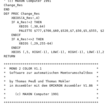
' (c) MAXON Computer 1991

Change_Res

END

DEF PROC Change_Res 

    XBIOS(A_Res!,4)

    IF A_Res!=2 THEN 

        XBIOS (,30,64)

        PALETTE $777,$700,$60,$520,$7,$50,$5,$555, $22
    ENDIF

    IF A_Res!<>2 THEN 

        XBIOS (,29,255-64)

    ENDIF

    XBIOS (,5, HIGH(-1), LOW(-1), HIGH(-1), LOW(-1),2-
**************************************************

*  MONO 2 COLOR V1.1                             *

*  Software zur automatischen Momtorumschaltbox  *

*                                                *

*  by Thomas Peuß und Thomas Mokler              *

*  in Assembler mit dem OMIKRON Assembler V1.86  *

*                                                *

*     (c) MAXON Computer 1991                    *

*                                                *

**************************************************
