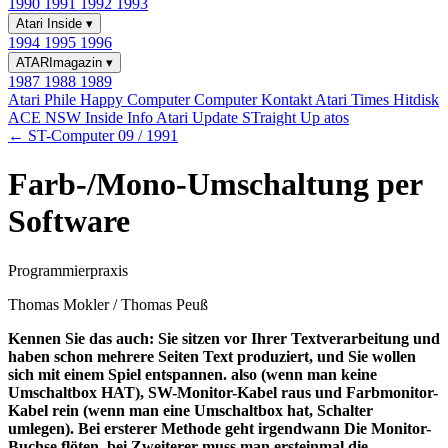
1990
1991
1992
1993
Atari Inside
▾
1994
1995
1996
ATARImagazin
▾
1987
1988
1989
Atari Phile
Happy Computer
Computer Kontakt
Atari Times
Hitdisk
ACE NSW Inside Info
Atari Update
STraight Up
atos
← ST-Computer 09 / 1991
Farb-/Mono-Umschaltung per
Software
Programmierpraxis
Thomas Mokler / Thomas Peuß
Kennen Sie das auch: Sie sitzen vor Ihrer Textverarbeitung und
haben schon mehrere Seiten Text produziert, und Sie wollen
sich mit einem Spiel entspannen. also (wenn man keine
Umschaltbox HAT), SW-Monitor-Kabel raus und Farbmonitor-
Kabel rein (wenn man eine Umschaltbox hat, Schalter
umlegen). Bei ersterer Methode geht irgendwann Die Monitor-
Buchse flöten, bei Zweiterer muss man ersteinmal die