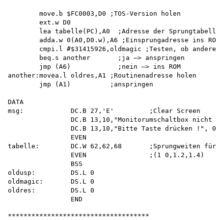
        move.b $FC0003,D0 ;TOS-Version holen 

        ext.w D0

        lea tabelle(PC),A0  ;Adresse der Sprungtabelle
        adda.w 0(A0,D0.w),A6 ;Einsprungadresse ins ROM
        cmpi.l #$31415926,oldmagic ;Testen, ob andere 
        beq.s another       ;ja —> anspringen 

        jmp (A6)            ;nein —> ins ROM

another:movea.l oldres,A1 ;Routinenadresse holen 

        jmp (A1)          ;anspringen

DATA

msg:            DC.B 27,'E'         ;Clear Screen

                DC.B 13,10,"Monitorumschaltbox nicht a
                DC.B 13,10,"Bitte Taste drücken !", 0

                EVEN

tabelle:        DC.W 62,62,68       ;Sprungweiten für 
                EVEN                ;(1 0,1.2,1.4)

                BSS

oldusp:         DS.L 0

oldmagic:       DS.L 0

oldres:         DS.L 0

************************************
