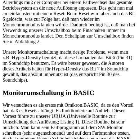
Allerdings muß der Computer bei einem Farbwechsel das gesamte
Betriebssystem an die neue Auflösung anpassen. Das geht nun mal
am einfachsten mit einem Reset. Beim Reset wird aber auch das Bit
6 gelöscht, was zur Folge hat, daß man wieder im
Monochrommodus landen würde. Dadurch bedingt ist, daß man bei
Verwendung unserer Umschaltbox beim Einschalten immer im
Monochrommodus landet. Den Schaltplan zur Umschaltbox finden
Sie in Abbildung 2.
Unsere Monitorumschaltung macht riesige Probleme, wenn man
z.B. Hyper-Density benutzt, da diese Umbauten das Bit 6 (Pin 31)
im Soundchip benutzen. Es wäre besser gewesen, die Autoren
dieses Artikels hätten für Hyper-Density das Bit 7 im Soundchip
gewählt, das absolut unbenutzt ist (das entspricht Pin 30 des
Soundchips).
Monitorumschaltung in BASIC
Wir versuchten es als erstes mit Omikron.BASIC, da es den Vorteil
hat, daß es Resets abfängt. Es funktionierte auf Anhieb. Dieser
Vortest führte zu unserer URUA (Universelle Routine zur
Umschaltung der Auflösung; Listing 1). Diese Routine ist sehr
nützlich: Man kann sein Farbprogramm auf dem SW-Monitor
schreiben (sehr augenschonend) und auf dem Farbmonitor testen.
Sie hat nur einen kleinen Schönheitsfehler: wenn man das BASIC