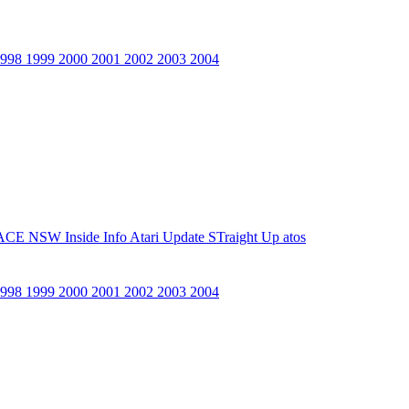
1998
1999
2000
2001
2002
2003
2004
ACE NSW Inside Info
Atari Update
STraight Up
atos
1998
1999
2000
2001
2002
2003
2004