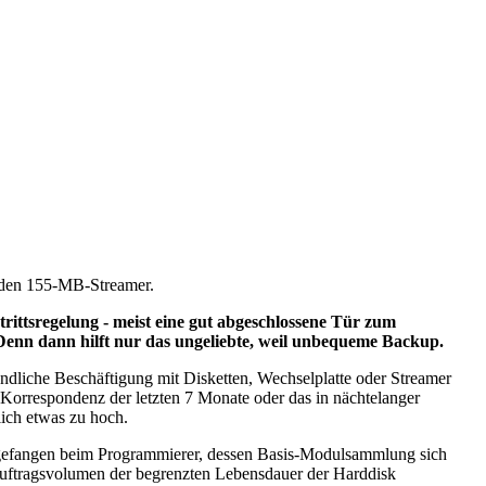
r den 155-MB-Streamer.
ttsregelung - meist eine gut abgeschlossene Tür zum
Denn dann hilft nur das ungeliebte, weil unbequeme Backup.
ndliche Beschäftigung mit Disketten, Wechselplatte oder Streamer
orrespondenz der letzten 7 Monate oder das in nächtelanger
lich etwas zu hoch.
angefangen beim Programmierer, dessen Basis-Modulsammlung sich
 Auftragsvolumen der begrenzten Lebensdauer der Harddisk