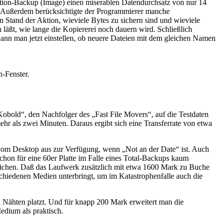
tition-Backup (Image) einen miserablen Datendurchsatz von nur 14
en. Außerdem berücksichtigte der Programmierer manche
 Stand der Aktion, wieviele Bytes zu sichern sind und wieviele
 läßt, wie lange die Kopiererei noch dauern wird. Schließlich
e kann man jetzt einstellen, ob neuere Dateien mit dem gleichen Namen
n-Fenster.
„Kobold“, den Nachfolger des „Fast File Movers“, auf die Testdaten
mehr als zwei Minuten. Daraus ergibt sich eine Transferrate von etwa
vom Desktop aus zur Verfügung, wenn „Not an der Date“ ist. Auch
chon für eine 60er Platte im Falle eines Total-Backups kaum
ereichen. Daß das Laufwerk zusätzlich mit etwa 1600 Mark zu Buche
chiedenen Medien unterbringt, um im Katastrophenfalle auch die
len Nähten platzt. Und für knapp 200 Mark erweitert man die
edium als praktisch.