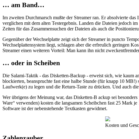
… am Band…
Im zweiten Durchmarsch mußte der Streamer ran. Er absolvierte das 
verglichen mit dem alten Testergebnis. Landen die Dateien jedoch im 
Zeiten für das Zusammensuchen der Dateien als auch die Positionier
Gegenüber der Wechselplatte zeigt sich der Streamer in puncto Tempo
Wechselplattensystem liegt, schlagen aber die erfreulich geringen Kos
Streamer einen weiteren Vorteil: Man kann ihn nicht zweckentfremden
… oder in Scheiben
Die Salami-Taktik - das Disketten-Backup - erweist sich, wie kaum an
blockierten, beanspruchte fast eine halbe Stunde (für knapp 10 MB!)
Laufwerk(e) zu legen und die Return-Taste zu drücken. Und auch die
Wer übrigens der Meinung war, das Disketten-B ackup sei besonders p
Ware“ verwenden) kosten die langsamen Scheibchen fast 25 Mark je 10
Software ist der nebenstehende Textkasten gewidmet.
Kosten und Gesch
Zahlenzauber