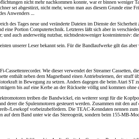
Verpflichtungen nicht mehr nachkommen konnte, war er binnen weniger 
chner sei abgestürzt, nicht mehr, wenn man aus diesem Grunde eine Fri
des Anwenders ...
Streich des Tages neue und veränderte Dateien im Dienste der Sicherheit
eine Portion Computertechnik. Letzteres läßt sich aber in verschieden
mer; und auch anderweitig nutzbar, nichtsdestoweniger kostenintensiv: di
isten unserer Leser bekannt sein. Für die Bandlaufwerke gilt das aber
HiFi-Cassettenrecorder. Wie dieser verwendet der Streamer Cassetten,
sette enthält neben dem Magnetband einen Antriebsriemen, der straff ü
 Motorkraft in Bewegung zu setzen. Anders dagegen die beim Atari ST 
nträgern bis auf eine Kerbe an der Rückseite völlig und kommen ohne d
ektromotoren treiben die Bandwickel, ein weiterer sorgt für die Kopf
hand derer die Spulenmotoren gesteuert werden. Zusammen mit den auf 
chreib-/Lesekopf vorbeizubefördern. Die TEAC-Kenndaten nennen zum
ren auf dem Band unter wie das Stereogerät, sondern beim 155-MB-Mod