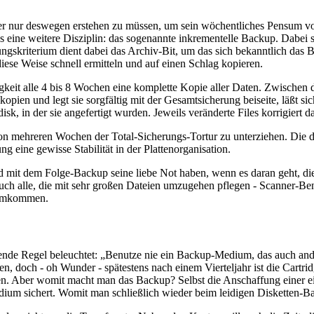
mer nur deswegen erstehen zu müssen, um sein wöchentliches Pensum vo
 es eine weitere Disziplin: das sogenannte inkrementelle Backup. Dabei 
gskriterium dient dabei das Archiv-Bit, um das sich bekanntlich das B
diese Weise schnell ermitteln und auf einen Schlag kopieren.
keit alle 4 bis 8 Wochen eine komplette Kopie aller Daten. Zwischen 
ien und legt sie sorgfältig mit der Gesamtsicherung beiseite, läßt sich
sk, in der sie angefertigt wurden. Jeweils veränderte Files korrigiert 
n mehreren Wochen der Total-Sicherungs-Tortur zu unterziehen. Die d
ng eine gewisse Stabilität in der Plattenorganisation.
d mit dem Folge-Backup seine liebe Not haben, wenn es daran geht, die 
uch alle, die mit sehr großen Dateien umzugehen pflegen - Scanner-
rumkommen.
olgende Regel beleuchtet: „Benutze nie ein Backup-Medium, das auch 
en, doch - oh Wunder - spätestens nach einem Vierteljahr ist die Cartri
en. Aber womit macht man das Backup? Selbst die Anschaffung einer eig
ium sichert. Womit man schließlich wieder beim leidigen Disketten-B