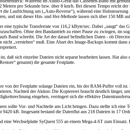
assettendeck: Während im Audio-Gerät das Cassetten-Band mit gemütli
 Metern pro Sekunde bzw. über 8 km/h. Bei diesem Tempo reicht der Ba
t die Laufrichtung um („Auto-Reverse“), während eine Hubsteuerung -
puren, und mit dieser Hin- und Her-Methode lassen sich über 150 MB a
 eine typische Transferrate von 116,2 kByte/sec. Dabei „saugt“ das Ge
heranzuschaffen. Ohne den Bandantrieb zu einer Pause zu zwingen, im 
aufs Band schreibt. Die Art der darauf befindlichen Daten - ob Director
aten nicht „verstehen“ muß. Eine Abart des Image-Backups kommt dann 
rpretiert.
t, daß sich einzelne Dateien nicht separat bearbeiten lassen. Hat also e
Restore“ genannt) die gesamte Festplatte.
are von der Festplatte solange Dateien ein, bis der RAM-Puffer voll ist
aurieren. Nachteil der Aktion: Die Kopiererei braucht deutlich länger, u
igkeitsrechnung eingehen, verringert sich die effektive Datentransferra
en sollte Vor- und Nachteile ans Licht bringen. Dazu stellte ich eine
nnt 9420 kB. Insgesamt bestand die Datenflut aus 218 Dateien in 17 O
nd eine Wechselplatte SyQuest 555 an einem Mega-4-ST zum Einsatz. 