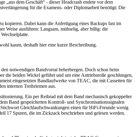
Tage „aus dem Geschäft“ - dieser Headcrash endete vor dem
stverlängerung für die Examens- oder Diplomarbeit benötigt: Die
 zu kopieren. Dabei kann die Anfertigung eines Backups fast im
er Weise ausführen: Langsam, mühselig, aber billig: die
e Wechselplatte.
 wohl kaum, deshalb hier eine kurze Beschreibung.
 die den notwendigen Bandvorrat beherbergen. Doch schon beim
ber die beiden Wickel geführt und um eine Antriebsrolle geschlungen,
zumeist eingesetzten Bandlaufwerke von TEAC, die mit Cassetten für
en internen Treibriemen aus.
positionierung. Ein per Reibrad mit dem Band mechanisch gekoppelter
dem Band gespeicherten Kontroll- und Synchronisationssignalen
 Stichwort Gleichlaufschwankungen einen für HiFi-Freunde wenig
ell 17 Spuren, die im Zickzack beschrieben und gelesen werden.