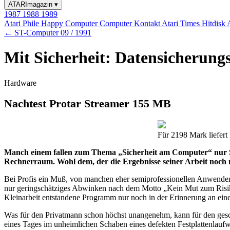
ATARImagazin
▾
1987
1988
1989
Atari Phile
Happy Computer
Computer Kontakt
Atari Times
Hitdisk
← ST-Computer 09 / 1991
Mit Sicherheit: Datensicherun
Hardware
Nachtest Protar Streamer 155 MB
Für 2198 Mark liefert
Manch einem fallen zum Thema „Sicherheit am Computer“ nur Sti
Rechnerraum. Wohl dem, der die Ergebnisse seiner Arbeit noch 
Bei Profis ein Muß, von manchen eher semiprofessionellen Anwendern 
nur geringschätziges Abwinken nach dem Motto „Kein Mut zum Risiko
Kleinarbeit entstandene Programm nur noch in der Erinnerung an eine e
Was für den Privatmann schon höchst unangenehm, kann für den gesc
eines Tages im unheimlichen Schaben eines defekten Festplattenlaufw