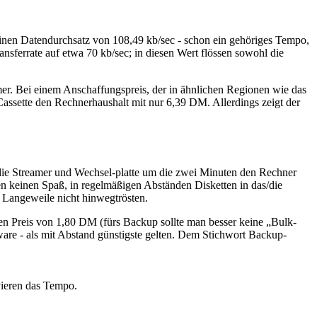
einen Datendurchsatz von 108,49 kb/sec - schon ein gehöriges Tempo,
nsferrate auf etwa 70 kb/sec; in diesen Wert flössen sowohl die
mer. Bei einem Anschaffungspreis, der in ähnlichen Regionen wie das
-Cassette den Rechnerhaushalt mit nur 6,39 DM. Allerdings zeigt der
ür die Streamer und Wechsel-platte um die zwei Minuten den Rechner
n keinen Spaß, in regelmäßigen Abständen Disketten in das/die
 Langeweile nicht hinwegtrösten.
ren Preis von 1,80 DM (fürs Backup sollte man besser keine „Bulk-
are - als mit Abstand günstigste gelten. Dem Stichwort Backup-
vieren das Tempo.