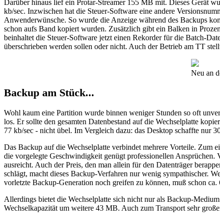
Darüber hinaus lief ein Protar-Streamer 155 MB mit. Dieses Gerät w
kb/sec. Inzwischen hat die Steuer-Software eine andere Versionsnumm
Anwenderwünsche. So wurde die Anzeige während des Backups komplett
schon aufs Band kopiert wurden. Zusätzlich gibt ein Balken in Prozent
beinhaltet die Steuer-Software jetzt einen Rekorder für die Batch-Dat
überschrieben werden sollen oder nicht. Auch der Betrieb am TT stell
Neu an de
Backup am Stück...
Wohl kaum eine Partition wurde binnen weniger Stunden so oft unverän
los. Er sollte den gesamten Datenbestand auf die Wechselplatte kopier
77 kb/sec - nicht übel. Im Vergleich dazu: das Desktop schaffte nur 30
Das Backup auf die Wechselplatte verbindet mehrere Vorteile. Zum 
die vorgelegte Geschwindigkeit genügt professionellen Ansprüchen. V
ausreicht. Auch der Preis, den man allein für den Datenträger berap
schlägt, macht dieses Backup-Verfahren nur wenig sympathischer. We
vorletzte Backup-Generation noch greifen zu können, muß schon ca. 6
Allerdings bietet die Wechselplatte sich nicht nur als Backup-Medium 
Wechselkapazität um weitere 43 MB. Auch zum Transport sehr großer 