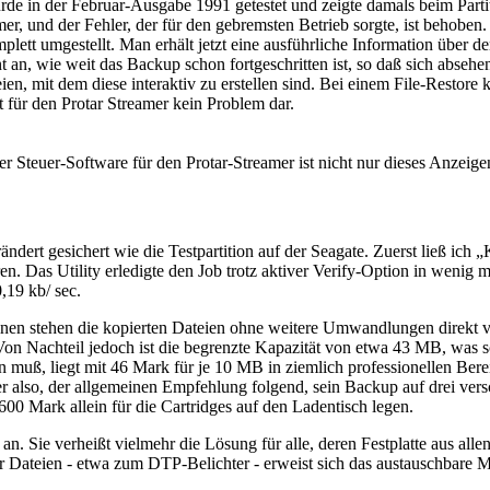
urde in der Februar-Ausgabe 1991 getestet und zeigte damals beim Par
er, und der Fehler, der für den gebremsten Betrieb sorgte, ist behob
 umgestellt. Man erhält jetzt eine ausführliche Information über den
 an, wie weit das Backup schon fortgeschritten ist, so daß sich absehen
eien, mit dem diese interaktiv zu erstellen sind. Bei einem File-Restor
t für den Protar Streamer kein Problem dar.
r Steuer-Software für den Protar-Streamer ist nicht nur dieses Anzeige
dert gesichert wie die Testpartition auf der Seagate. Zuerst ließ ich 
en. Das Utility erledigte den Job trotz aktiver Verify-Option in wenig 
,19 kb/ sec.
einen stehen die kopierten Dateien ohne weitere Umwandlungen direkt 
on Nachteil jedoch ist die begrenzte Kapazität von etwa 43 MB, was s
pen muß, liegt mit 46 Mark für je 10 MB in ziemlich professionellen B
r also, der allgemeinen Empfehlung folgend, sein Backup auf drei vers
00 Mark allein für die Cartridges auf den Ladentisch legen.
an. Sie verheißt vielmehr die Lösung für alle, deren Festplatte aus al
Dateien - etwa zum DTP-Belichter - erweist sich das austauschbare M