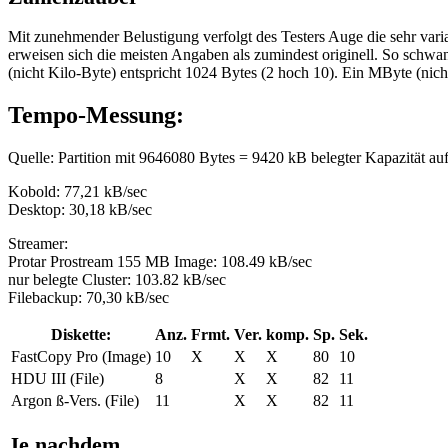
Mit zunehmender Belustigung verfolgt des Testers Auge die sehr varia
erweisen sich die meisten Angaben als zumindest originell. So schwa
(nicht Kilo-Byte) entspricht 1024 Bytes (2 hoch 10). Ein MByte (ni
Tempo-Messung:
Quelle: Partition mit 9646080 Bytes = 9420 kB belegter Kapazität auf
Kobold: 77,21 kB/sec
Desktop: 30,18 kB/sec
Streamer:
Protar Prostream 155 MB Image: 108.49 kB/sec
nur belegte Cluster: 103.82 kB/sec
Filebackup: 70,30 kB/sec
Diskette:
Anz.
Frmt.
Ver.
komp.
Sp.
Sek.
FastCopy Pro (Image)
10
X
X
X
80
10
HDU III (File)
8
X
X
82
11
Argon ß-Vers. (File)
11
X
X
82
11
Je nachdem