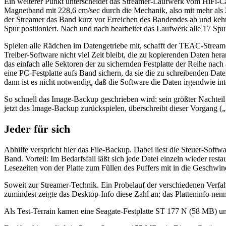
Ein weiterer Punkt unterscheidet das Streamer-Laufwerk vom HiFi-C
Magnetband mit 228,6 cm/sec durch die Mechanik, also mit mehr als 2
der Streamer das Band kurz vor Erreichen des Bandendes ab und kehr
Spur positioniert. Nach und nach bearbeitet das Laufwerk alle 17 S
Spielen alle Rädchen im Datengetriebe mit, schafft der TEAC-Streamer
Treiber-Software nicht viel Zeit bleibt, die zu kopierenden Daten 
das einfach alle Sektoren der zu sichernden Festplatte der Reihe nach 
eine PC-Festplatte aufs Band sichern, da sie die zu schreibenden D
dann ist es nicht notwendig, daß die Software die Daten irgendwie inte
So schnell das Image-Backup geschrieben wird: sein größter Nachteil is
jetzt das Image-Backup zurückspielen, überschreibt dieser Vorgang („
Jeder für sich
Abhilfe verspricht hier das File-Backup. Dabei liest die Steuer-Softw
Band. Vorteil: Im Bedarfsfall läßt sich jede Datei einzeln wieder rest
Lesezeiten von der Platte zum Füllen des Puffers mit in die Geschwind
Soweit zur Streamer-Technik. Ein Probelauf der verschiedenen Verfahr
zumindest zeigte das Desktop-Info diese Zahl an; das Platteninfo ne
Als Test-Terrain kamen eine Seagate-Festplatte ST 177 N (58 MB) u