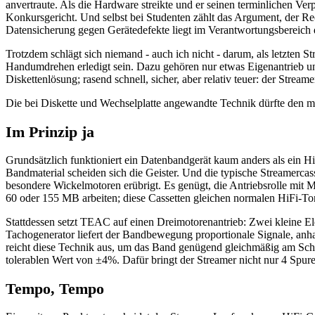
anvertraute. Als die Hardware streikte und er seinen terminlichen 
Konkursgericht. Und selbst bei Studenten zählt das Argument, der Re
Datensicherung gegen Gerätedefekte liegt im Verantwortungsbereich 
Trotzdem schlägt sich niemand - auch ich nicht - darum, als letzten 
Handumdrehen erledigt sein. Dazu gehören nur etwas Eigenantrieb und 
Diskettenlösung; rasend schnell, sicher, aber relativ teuer: der Strea
Die bei Diskette und Wechselplatte angewandte Technik dürfte den me
Im Prinzip ja
Grundsätzlich funktioniert ein Datenbandgerät kaum anders als ein 
Bandmaterial scheiden sich die Geister. Und die typische Streamercas
besondere Wickelmotoren erübrigt. Es genügt, die Antriebsrolle mit
60 oder 155 MB arbeiten; diese Cassetten gleichen normalen HiFi-To
Stattdessen setzt TEAC auf einen Dreimotorenantrieb: Zwei kleine El
Tachogenerator liefert der Bandbewegung proportionale Signale, an
reicht diese Technik aus, um das Band genügend gleichmäßig am S
tolerablen Wert von ±4%. Dafür bringt der Streamer nicht nur 4 Spu
Tempo, Tempo