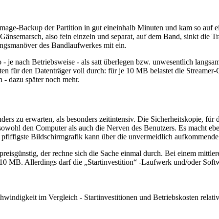
Image-Backup der Partition in gut eineinhalb Minuten und kam so auf 
Gänsemarsch, also fein einzeln und separat, auf dem Band, sinkt die Tra
ungsmanöver des Bandlaufwerkes mit ein.
 - je nach Betriebsweise - als satt überlegen bzw. unwesentlich langsa
ten für den Datenträger voll durch: für je 10 MB belastet die Streamer
 - dazu später noch mehr.
ders zu erwarten, als besonders zeitintensiv. Die Sicherheitskopie, f
 sowohl den Computer als auch die Nerven des Benutzers. Es macht ebe
 pfiffigste Bildschirmgrafik kann über die unvermeidlich aufkommende
reisgünstig, der rechne sich die Sache einmal durch. Bei einem mittle
 MB. Allerdings darf die „Startinvestition“ -Laufwerk und/oder Softw
windigkeit im Vergleich - Startinvestitionen und Betriebskosten relati