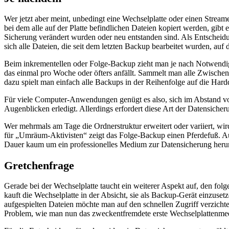
Wer jetzt aber meint, unbedingt eine Wechselplatte oder einen Strea
bei dem alle auf der Platte befindlichen Dateien kopiert werden, gibt
Sicherung verändert wurden oder neu entstanden sind. Als Entscheidun
sich alle Dateien, die seit dem letzten Backup bearbeitet wurden, auf 
Beim inkrementellen oder Folge-Backup zieht man je nach Notwendig
das einmal pro Woche oder öfters anfällt. Sammelt man alle Zwischenkop
dazu spielt man einfach alle Backups in der Reihenfolge auf die Harddi
Für viele Computer-Anwendungen genügt es also, sich im Abstand vo
Augenblicken erledigt. Allerdings erfordert diese Art der Datensicheru
Wer mehrmals am Tage die Ordnerstruktur erweitert oder variiert, wir
für „Umräum-Aktivisten“ zeigt das Folge-Backup einen Pferdefuß. A
Dauer kaum um ein professionelles Medium zur Datensicherung he
Gretchenfrage
Gerade bei der Wechselplatte taucht ein weiterer Aspekt auf, den f
kauft die Wechselplatte in der Absicht, sie als Backup-Gerät einzusetz
aufgespielten Dateien möchte man auf den schnellen Zugriff verzicht
Problem, wie man nun das zweckentfremdete erste Wechselplattenmed