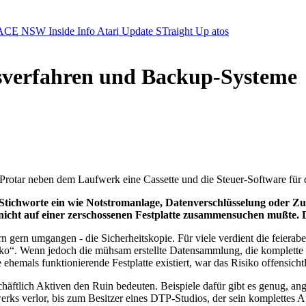
ACE NSW Inside Info
Atari Update
STraight Up
atos
gsverfahren und Backup-Systeme
 Protar neben dem Laufwerk eine Cassette und die Steuer-Software fü
chworte ein wie Notstromanlage, Datenverschlüsselung oder Zutri
nicht auf einer zerschossenen Festplatte zusammensuchen mußte. 
gern umgangen - die Sicherheitskopie. Für viele verdient die feierabe
“. Wenn jedoch die mühsam erstellte Datensammlung, die komplette K
hemals funktionierende Festplatte existiert, war das Risiko offensicht
häftlich Aktiven den Ruin bedeuten. Beispiele dafür gibt es genug, 
erks verlor, bis zum Besitzer eines DTP-Studios, der sein komplettes