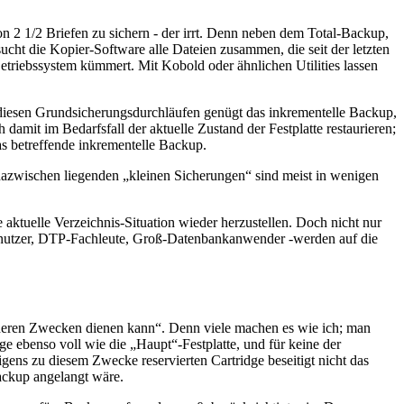
n 2 1/2 Briefen zu sichern - der irrt. Denn neben dem Total-Backup,
sucht die Kopier-Software alle Dateien zusammen, die seit der letzten
etriebssystem kümmert. Mit Kobold oder ähnlichen Utilities lassen
diesen Grundsicherungsdurchläufen genügt das inkrementelle Backup,
 damit im Bedarfsfall der aktuelle Zustand der Festplatte restaurieren;
das betreffende inkrementelle Backup.
azwischen liegenden „kleinen Sicherungen“ sind meist in wenigen
aktuelle Verzeichnis-Situation wieder herzustellen. Doch nicht nur
Benutzer, DTP-Fachleute, Groß-Datenbankanwender -werden auf die
anderen Zwecken dienen kann“. Denn viele machen es wie ich; man
dge ebenso voll wie die „Haupt“-Festplatte, und für keine der
ens zu diesem Zwecke reservierten Cartridge beseitigt nicht das
ackup angelangt wäre.