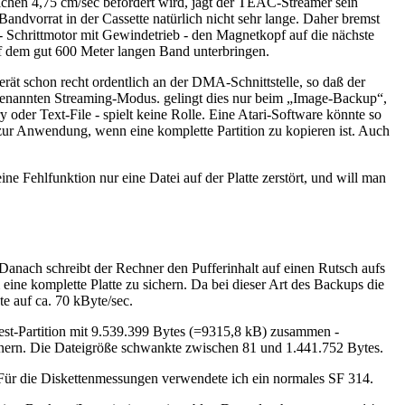
chen 4,75 cm/sec befördert wird, jagt der TEAC-Streamer sein
ndvorrat in der Cassette natürlich nicht sehr lange. Daher bremst
 Schrittmotor mit Gewindetrieb - den Magnetkopf auf die nächste
uf dem gut 600 Meter langen Band unterbringen.
rät schon recht ordentlich an der DMA-Schnittstelle, so daß der
sogenannten Streaming-Modus. gelingt dies nur beim „Image-Backup“,
y oder Text-File - spielt keine Rolle. Eine Atari-Software könnte so
zur Anwendung, wenn eine komplette Partition zu kopieren ist. Auch
ine Fehlfunktion nur eine Datei auf der Platte zerstört, und will man
. Danach schreibt der Rechner den Pufferinhalt auf einen Rutsch aufs
m eine komplette Platte zu sichern. Da bei dieser Art des Backups die
te auf ca. 70 kByte/sec.
 Test-Partition mit 9.539.399 Bytes (=9315,8 kB) zusammen -
rdnern. Die Dateigröße schwankte zwischen 81 und 1.441.752 Bytes.
Für die Diskettenmessungen verwendete ich ein normales SF 314.