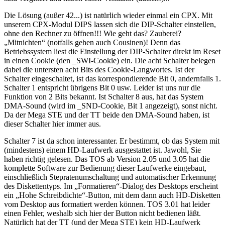
Die Lösung (außer 42...) ist natürlich wieder einmal ein CPX. Mit
unserem CPX-Modul DIPS lassen sich die DIP-Schalter einstellen,
ohne den Rechner zu öffnen!!! Wie geht das? Zauberei?
„Mitnichten“ (notfalls gehen auch Cousinen)! Denn das
Betriebssystem liest die Einstellung der DIP-Schalter direkt im Reset
in einen Cookie (den _SWI-Cookie) ein. Die acht Schalter belegen
dabei die untersten acht Bits des Cookie-Langwortes. Ist der
Schalter eingeschaltet, ist das korrespondierende Bit 0, andernfalls 1.
Schalter 1 entspricht übrigens Bit 0 usw. Leider ist uns nur die
Funktion von 2 Bits bekannt. Ist Schalter 8 aus, hat das System
DMA-Sound (wird im _SND-Cookie, Bit 1 angezeigt), sonst nicht.
Da der Mega STE und der TT beide den DMA-Sound haben, ist
dieser Schalter hier immer aus.
Schalter 7 ist da schon interessanter. Er bestimmt, ob das System mit
(mindestens) einem HD-Laufwerk ausgestattet ist. Jawohl, Sie
haben richtig gelesen. Das TOS ab Version 2.05 und 3.05 hat die
komplette Software zur Bedienung dieser Laufwerke eingebaut,
einschließlich Stepratenumschaltung und automatischer Erkennung
des Diskettentyps. Im „Formatieren“-Dialog des Desktops erscheint
ein „Hohe Schreibdichte“-Button, mit dem dann auch HD-Disketten
vom Desktop aus formatiert werden können. TOS 3.01 hat leider
einen Fehler, weshalb sich hier der Button nicht bedienen läßt.
Natürlich hat der TT (und der Mega STE) kein HD-Laufwerk