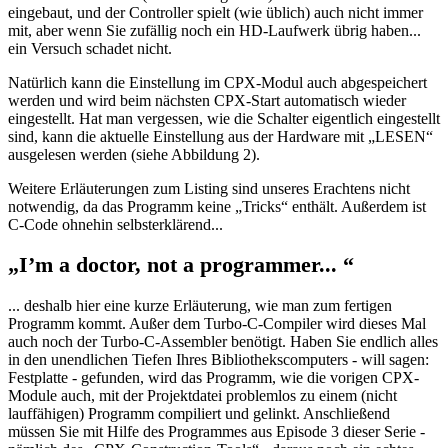
eingebaut, und der Controller spielt (wie üblich) auch nicht immer
mit, aber wenn Sie zufällig noch ein HD-Laufwerk übrig haben...
ein Versuch schadet nicht.
Natürlich kann die Einstellung im CPX-Modul auch abgespeichert
werden und wird beim nächsten CPX-Start automatisch wieder
eingestellt. Hat man vergessen, wie die Schalter eigentlich eingestellt
sind, kann die aktuelle Einstellung aus der Hardware mit „LESEN“
ausgelesen werden (siehe Abbildung 2).
Weitere Erläuterungen zum Listing sind unseres Erachtens nicht
notwendig, da das Programm keine „Tricks“ enthält. Außerdem ist
C-Code ohnehin selbsterklärend...
„I’m a doctor, not a programmer... “
... deshalb hier eine kurze Erläuterung, wie man zum fertigen
Programm kommt. Außer dem Turbo-C-Compiler wird dieses Mal
auch noch der Turbo-C-Assembler benötigt. Haben Sie endlich alles
in den unendlichen Tiefen Ihres Bibliothekscomputers - will sagen:
Festplatte - gefunden, wird das Programm, wie die vorigen CPX-
Module auch, mit der Projektdatei problemlos zu einem (nicht
lauffähigen) Programm compiliert und gelinkt. Anschließend
müssen Sie mit Hilfe des Programmes aus Episode 3 dieser Serie -