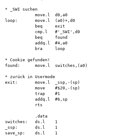
* _SWI suchen

            move.l  d0,a0 

loop:       move.l  (a0)+,d0

            beq     exit

            cmp.l   #'_SWI',d0 

            beq     found

            addq.l  #4,a0 

            bra     loop

* Cookie gefunden!

found:      move.l  switches,(a0)

* zurück in Usermode

exit:       move.l  _ssp,-(sp)

            move    #$20,-(sp) 

            trap    #1 

            addq.l  #6,sp 

            rts

            .data

switches:   ds.l    1

_ssp:       ds.l    1

save_sp:    ds.l    1
