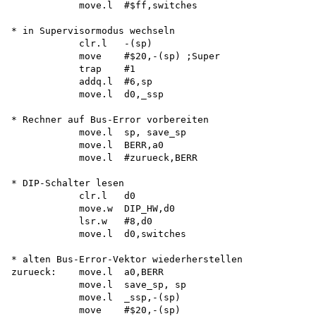
            move.l  #$ff,switches

* in Supervisormodus wechseln

            clr.l   -(sp)

            move    #$20,-(sp) ;Super

            trap    #1

            addq.l  #6,sp

            move.l  d0,_ssp

* Rechner auf Bus-Error vorbereiten

            move.l  sp, save_sp 

            move.l  BERR,a0 

            move.l  #zurueck,BERR

* DIP-Schalter lesen

            clr.l   d0

            move.w  DIP_HW,d0

            lsr.w   #8,d0

            move.l  d0,switches

* alten Bus-Error-Vektor wiederherstellen

zurueck:    move.l  a0,BERR

            move.l  save_sp, sp 

            move.l  _ssp,-(sp) 

            move    #$20,-(sp)
