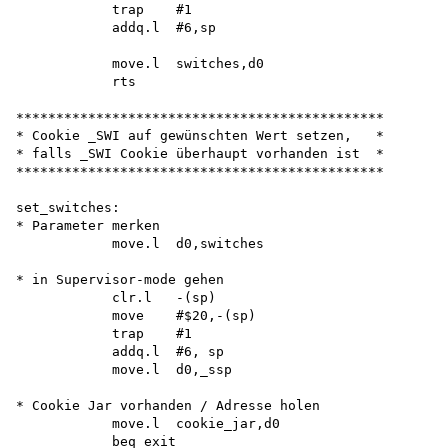
            trap    #1

            addq.l  #6,sp

            move.l  switches,d0 

            rts

**********************************************

* Cookie _SWI auf gewünschten Wert setzen,   *

* falls _SWI Cookie überhaupt vorhanden ist  * 

**********************************************

set_switches:

* Parameter merken

            move.l  d0,switches

* in Supervisor-mode gehen

            clr.l   -(sp) 

            move    #$20,-(sp) 

            trap    #1 

            addq.l  #6, sp 

            move.l  d0,_ssp

* Cookie Jar vorhanden / Adresse holen

            move.l  cookie_jar,d0 

            beq exit
