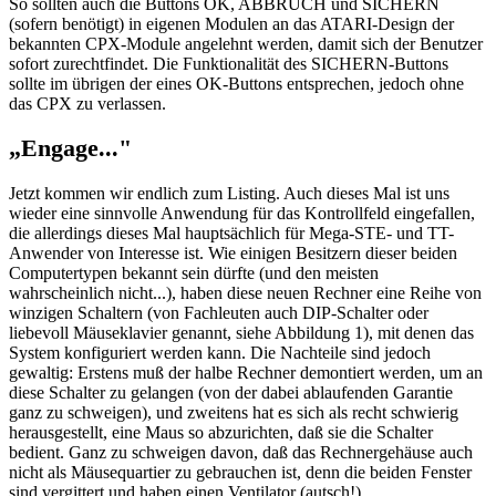
So sollten auch die Buttons OK, ABBRUCH und SICHERN
(sofern benötigt) in eigenen Modulen an das ATARI-Design der
bekannten CPX-Module angelehnt werden, damit sich der Benutzer
sofort zurechtfindet. Die Funktionalität des SICHERN-Buttons
sollte im übrigen der eines OK-Buttons entsprechen, jedoch ohne
das CPX zu verlassen.
„Engage..."
Jetzt kommen wir endlich zum Listing. Auch dieses Mal ist uns
wieder eine sinnvolle Anwendung für das Kontrollfeld eingefallen,
die allerdings dieses Mal hauptsächlich für Mega-STE- und TT-
Anwender von Interesse ist. Wie einigen Besitzern dieser beiden
Computertypen bekannt sein dürfte (und den meisten
wahrscheinlich nicht...), haben diese neuen Rechner eine Reihe von
winzigen Schaltern (von Fachleuten auch DIP-Schalter oder
liebevoll Mäuseklavier genannt, siehe Abbildung 1), mit denen das
System konfiguriert werden kann. Die Nachteile sind jedoch
gewaltig: Erstens muß der halbe Rechner demontiert werden, um an
diese Schalter zu gelangen (von der dabei ablaufenden Garantie
ganz zu schweigen), und zweitens hat es sich als recht schwierig
herausgestellt, eine Maus so abzurichten, daß sie die Schalter
bedient. Ganz zu schweigen davon, daß das Rechnergehäuse auch
nicht als Mäusequartier zu gebrauchen ist, denn die beiden Fenster
sind vergittert und haben einen Ventilator (autsch!)...