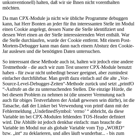
unkonventionell) halten, daß wir sie Ihnen nicht vorenthalten
möchten.
Da man CPX-Module ja nicht wie übliche Programme debuggen
kann, hat Herr Bonten an jeder für ihn interessanten Stelle im Modul
einen Cookie angelegt, dessen Name die Stelle identifiziert und
dessen Wert einen an der Stelle interessierenden Wert enthält. War
die Stelle durchlaufen, wurde der Cookie entfernt. Mit einem Post-
Mortem-Debugger kann man dann nach einem Absturz den Cookie-
Jar auslesen und die benötigten Daten untersuchen.
So interessant diese Methode auch ist, halten wir jedoch eine andere
Testmethode - die auch wir zum Test unserer CPX-Module benutzt
haben - für zwar nicht unbedingt besser geeignet, aber zumindest
einfacher durchführbar. Man greift dazu einfach auf die alte „Vor-
Source-Level-Debugger-Zeiten“-Methode zurück und setzt „printfO
“-Aufrufe an die zu untersuchenden Stellen. Die einzige Hürde, die
bei diesem Problem zu nehmen ist (die unserer Vermutung nach
auch für obiges Testverfahren der Anlaß gewesen sein dürfte), ist die
Tatsache, daß der Linker bei Verwendung von printf dann mit der
Fehlermeldung „UndefinedSymbol: ‘errno’ “ abbricht, da diese
Variable im bei CPX-Modulen fehlenden TOS-Header definiert
wird. Die Abhilfe ist jedoch denkbar einfach: man braucht die
Variable im Modul nur als globale Variable vom Typ „WORD“
bzw. „int“ zu deklarieren, und alles läuft wunderbar... - bis zum