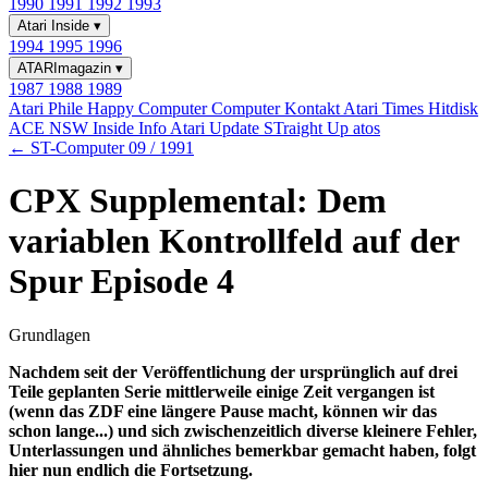
1990
1991
1992
1993
Atari Inside
▾
1994
1995
1996
ATARImagazin
▾
1987
1988
1989
Atari Phile
Happy Computer
Computer Kontakt
Atari Times
Hitdisk
ACE NSW Inside Info
Atari Update
STraight Up
atos
← ST-Computer 09 / 1991
CPX Supplemental: Dem
variablen Kontrollfeld auf der
Spur Episode 4
Grundlagen
Nachdem seit der Veröffentlichung der ursprünglich auf drei
Teile geplanten Serie mittlerweile einige Zeit vergangen ist
(wenn das ZDF eine längere Pause macht, können wir das
schon lange...) und sich zwischenzeitlich diverse kleinere Fehler,
Unterlassungen und ähnliches bemerkbar gemacht haben, folgt
hier nun endlich die Fortsetzung.