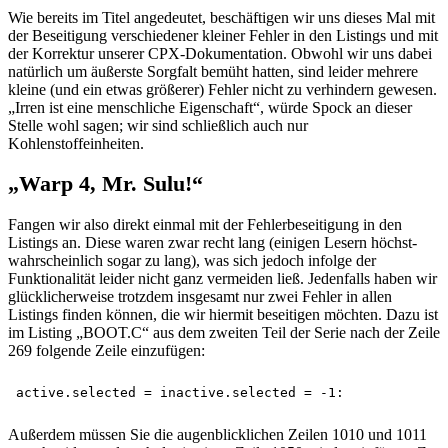
Wie bereits im Titel angedeutet, beschäftigen wir uns dieses Mal mit
der Beseitigung verschiedener kleiner Fehler in den Listings und mit
der Korrektur unserer CPX-Dokumentation. Obwohl wir uns dabei
natürlich um äußerste Sorgfalt bemüht hatten, sind leider mehrere
kleine (und ein etwas größerer) Fehler nicht zu verhindern gewesen.
„Irren ist eine menschliche Eigenschaft“, würde Spock an dieser
Stelle wohl sagen; wir sind schließlich auch nur
Kohlenstoffeinheiten.
„Warp 4, Mr. Sulu!“
Fangen wir also direkt einmal mit der Fehlerbeseitigung in den
Listings an. Diese waren zwar recht lang (einigen Lesern höchst-
wahrscheinlich sogar zu lang), was sich jedoch infolge der
Funktionalität leider nicht ganz vermeiden ließ. Jedenfalls haben wir
glücklicherweise trotzdem insgesamt nur zwei Fehler in allen
Listings finden können, die wir hiermit beseitigen möchten. Dazu ist
im Listing „BOOT.C“ aus dem zweiten Teil der Serie nach der Zeile
269 folgende Zeile einzufügen:
Außerdem müssen Sie die augenblicklichen Zeilen 1010 und 1011