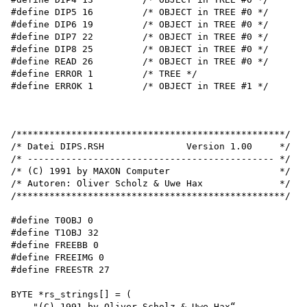
#define DIP5 16         /* OBJECT in TREE #0 */

#define DIP6 19         /* OBJECT in TREE #0 */

#define DIP7 22         /* OBJECT in TREE #0 */

#define DIP8 25         /* OBJECT in TREE #0 */

#define READ 26         /* OBJECT in TREE #0 */

#define ERROR 1         /* TREE */

#define ERROK 1         /* OBJECT in TREE #1 */

/*************************************************/

/* Datei DIPS.RSH               Version 1.00     */

/* --------------------------------------------- */

/* (C) 1991 by MAXON Computer                    */

/* Autoren: Oliver Scholz & Uwe Hax              */

/*************************************************/

#define T0OBJ 0 

#define T1OBJ 32 

#define FREEBB 0 

#define FREEIMG 0 

#define FREESTR 27

BYTE *rs_strings[] = (

    "(C) 1991 by Oliver Scholz & Uwe Hax“,
