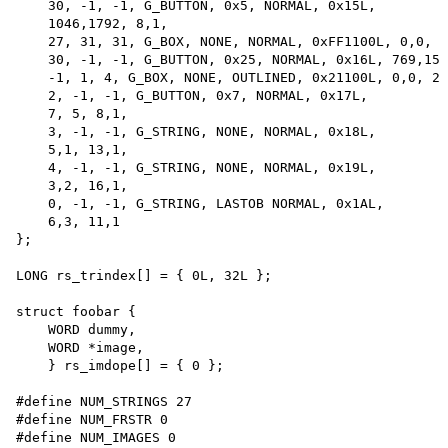
    30, -1, -1, G_BUTTON, 0x5, NORMAL, 0x15L,

    1046,1792, 8,1,

    27, 31, 31, G_BOX, NONE, NORMAL, 0xFF1100L, 0,0, 5
    30, -1, -1, G_BUTTON, 0x25, NORMAL, 0x16L, 769,153
    -1, 1, 4, G_BOX, NONE, OUTLINED, 0x21100L, 0,0, 22
    2, -1, -1, G_BUTTON, 0x7, NORMAL, 0x17L,

    7, 5, 8,1,

    3, -1, -1, G_STRING, NONE, NORMAL, 0x18L,

    5,1, 13,1,

    4, -1, -1, G_STRING, NONE, NORMAL, 0x19L,

    3,2, 16,1,

    0, -1, -1, G_STRING, LASTOB NORMAL, 0x1AL,

    6,3, 11,1

};

LONG rs_trindex[] = { 0L, 32L };

struct foobar {

    WORD dummy,

    WORD *image,

    } rs_imdope[] = { 0 };

#define NUM_STRINGS 27 

#define NUM_FRSTR 0 

#define NUM_IMAGES 0 
