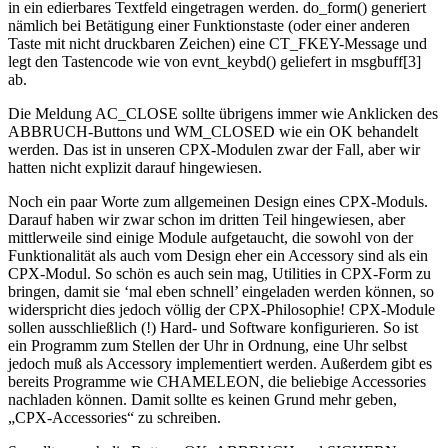
in ein edierbares Textfeld eingetragen werden. do_form() generiert
nämlich bei Betätigung einer Funktionstaste (oder einer anderen
Taste mit nicht druckbaren Zeichen) eine CT_FKEY-Message und
legt den Tastencode wie von evnt_keybd() geliefert in msgbuff[3]
ab.
Die Meldung AC_CLOSE sollte übrigens immer wie Anklicken des
ABBRUCH-Buttons und WM_CLOSED wie ein OK behandelt
werden. Das ist in unseren CPX-Modulen zwar der Fall, aber wir
hatten nicht explizit darauf hingewiesen.
Noch ein paar Worte zum allgemeinen Design eines CPX-Moduls.
Darauf haben wir zwar schon im dritten Teil hingewiesen, aber
mittlerweile sind einige Module aufgetaucht, die sowohl von der
Funktionalität als auch vom Design eher ein Accessory sind als ein
CPX-Modul. So schön es auch sein mag, Utilities in CPX-Form zu
bringen, damit sie ‘mal eben schnell’ eingeladen werden können, so
widerspricht dies jedoch völlig der CPX-Philosophie! CPX-Module
sollen ausschließlich (!) Hard- und Software konfigurieren. So ist
ein Programm zum Stellen der Uhr in Ordnung, eine Uhr selbst
jedoch muß als Accessory implementiert werden. Außerdem gibt es
bereits Programme wie CHAMELEON, die beliebige Accessories
nachladen können. Damit sollte es keinen Grund mehr geben,
„CPX-Accessories“ zu schreiben.