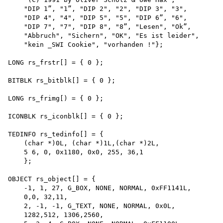
    "DIP 1”, "1”, "DIP 2", "2", "DIP 3", "3",

    "DIP 4", "4", "DIP 5", "5", "DIP 6”, "6",

    "DIP 7", "7", "DIP 8", "8”, "Lesen", "Ok”,

    "Abbruch", "Sichern", "OK", "Es ist leider",

    "kein _SWI Cookie", "vorhanden !"};

LONG rs_frstr[] = { 0 };

BITBLK rs_bitblk[] = { 0 };

LONG rs_frimg[) = { 0 };

ICONBLK rs_iconblk[] = { 0 };

TEDINFO rs_tedinfo[] = {

    (char *)0L, (char *)1L,(char *)2L,

    5 6, 0, 0x1180, 0x0, 255, 36,1

    };

OBJECT rs_object[] = {

    -1, 1, 27, G_BOX, NONE, NORMAL, 0xFF1141L,

    0,0, 32,11,

    2, -1, -1, G_TEXT, NONE, NORMAL, 0x0L,

    1282,512, 1306,2560,
