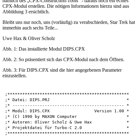
nämlich des „CPX-Construction-Tools“ - daraus noch ein echtes
CPX-Modul erstellen. Die nötigen Informationen hierzu sind aus
Abbildung 3 ersichtlich.
Bleibt uns nur noch, uns (vorläufig) zu verabschieden, Star Trek hat
immerhin auch sechs Teile...
Uwe Hax & Oliver Scholz
Abb. 1: Das installierte Modul DIPS.CPX
Abb. 2: So präsentiert sich das CPX-Modul nach dem Öffnen.
Abb. 3: Für DIPS.CPX sind die hier angegebenen Parameter
einzustellen.
;************************************************* 

;* Datei: DIPS.PRJ                               *

;* --------------------------------------------- *

;* Modul: DIPS.CPX                  Version 1.00 *

;* (C) 1990 by MAXON Computer                    *

;* Autoren: Oliver Scholz & Uwe Hax              *

;* Projektdatei für Turbo-C 2.0                  *

;*************************************************
