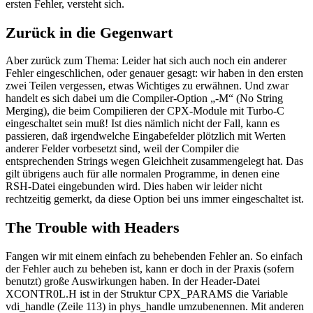
ersten Fehler, versteht sich.
Zurück in die Gegenwart
Aber zurück zum Thema: Leider hat sich auch noch ein anderer
Fehler eingeschlichen, oder genauer gesagt: wir haben in den ersten
zwei Teilen vergessen, etwas Wichtiges zu erwähnen. Und zwar
handelt es sich dabei um die Compiler-Option „-M“ (No String
Merging), die beim Compilieren der CPX-Module mit Turbo-C
eingeschaltet sein muß! Ist dies nämlich nicht der Fall, kann es
passieren, daß irgendwelche Eingabefelder plötzlich mit Werten
anderer Felder vorbesetzt sind, weil der Compiler die
entsprechenden Strings wegen Gleichheit zusammengelegt hat. Das
gilt übrigens auch für alle normalen Programme, in denen eine
RSH-Datei eingebunden wird. Dies haben wir leider nicht
rechtzeitig gemerkt, da diese Option bei uns immer eingeschaltet ist.
The Trouble with Headers
Fangen wir mit einem einfach zu behebenden Fehler an. So einfach
der Fehler auch zu beheben ist, kann er doch in der Praxis (sofern
benutzt) große Auswirkungen haben. In der Header-Datei
XCONTR0L.H ist in der Struktur CPX_PARAMS die Variable
vdi_handle (Zeile 113) in phys_handle umzubenennen. Mit anderen