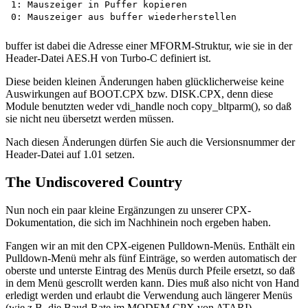
1: Mauszeiger in Puffer kopieren 

buffer ist dabei die Adresse einer MFORM-Struktur, wie sie in der
Header-Datei AES.H von Turbo-C definiert ist.
Diese beiden kleinen Änderungen haben glücklicherweise keine
Auswirkungen auf BOOT.CPX bzw. DISK.CPX, denn diese
Module benutzten weder vdi_handle noch copy_bltparm(), so daß
sie nicht neu übersetzt werden müssen.
Nach diesen Änderungen dürfen Sie auch die Versionsnummer der
Header-Datei auf 1.01 setzen.
The Undiscovered Country
Nun noch ein paar kleine Ergänzungen zu unserer CPX-
Dokumentation, die sich im Nachhinein noch ergeben haben.
Fangen wir an mit den CPX-eigenen Pulldown-Menüs. Enthält ein
Pulldown-Menü mehr als fünf Einträge, so werden automatisch der
oberste und unterste Eintrag des Menüs durch Pfeile ersetzt, so daß
in dem Menü gescrollt werden kann. Dies muß also nicht von Hand
erledigt werden und erlaubt die Verwendung auch längerer Menüs
(wie z.B. die Baud-Rate im MODEM.CPX von ATARI).