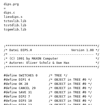
dips.prg

=

dips.c 

liesdips.s 

tctoslib.lib 

tcstdlib.lib 

tcgemlib.lib

;*************************************************/

/* Datei DIPS.H                     Version 1.00 */

/* --------------------------------------------- */

;* (C) 1991 by MAXON Computer                    */

;* Autoren: Oliver Scholz & Uwe Hax              */

;*************************************************/

#define SWITCHES 0      /* TREE */

#define DIP1 4          /* OBJECT in TREE #0 */

#define OK 28           /* OBJECT in TREE #0 */

#define CANCEL 29       /* OBJECT in TREE #0 */

#define SAVE 31         /* OBJECT in TREE #0 */

#define DIP2 7          /* OBJECT in TREE #0 */

#define DIP3 10         /* OBJECT in TREE #0 */

#define DIP4 13         /* OBJECT in TREE #0 */
