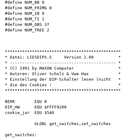
#define NUM_BB 0 

#define NUM_FRIMG 0 

#define NUM_IB 0 

#define NUM_TI 1 

#define NUM_OBS 37 

#define NUM_TREE 2

***********************************************

* Datei: LIESDIPS.S     Version 1.00          *

* ------------------------------------------- *

* (C) 1991 by MAXON Computer                  *

* Autoren: Oliver Scholz & Uwe Hax            *

* Einstellung der DIP-Schalter lesen (nicht   *

* die des Cookies !                           *

***********************************************

BERR        EQU 8

DIP_HW      EQU $FFFF9200

cookie_jar  EQU $5A0

            GLOBL get_switches,set_switches

get_switches:
