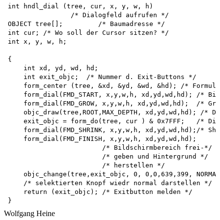
int hndl_dial (tree, cur, x, y, w, h)

                /* Dialogfeld aufrufen */ 

OBJECT tree[];         /* Baumadresse */

int cur; /* Wo soll der Cursor sitzen? */

int x, y, w, h;

{

    int xd, yd, wd, hd;

    int exit_objc;  /* Nummer d. Exit-Buttons */

    form_center (tree, &xd, &yd, &wd, &hd); /* Formula
    form_dial(FMD_START, x,y,w,h, xd,yd,wd,hd); /* Bil
    form_dial(FMD_GROW, x,y,w,h, xd,yd,wd,hd);  /* Gro
    objc_draw(tree,ROOT,MAX_DEPTH, xd,yd,wd,hd); /* Di
    exit_objc = form_do(tree, cur ) & 0x7FFF;   /* Dia
    form_dial(FMD_SHRINK, x,y,w,h, xd,yd,wd,hd);/* Shr
    form_dial(FMD_FINISH, x,y,w,h, xd,yd,wd,hd);

                        /* Bildschirmbereich frei-*/ 

                        /* geben und Hintergrund */ 

                        /* herstellen */    

    objc_change(tree,exit_objc, 0, 0,0,639,399, NORMAL
    /* selektierten Knopf wiedr normal darstellen */ 

    return (exit_objc); /* Exitbutton melden */

Wolfgang Heine