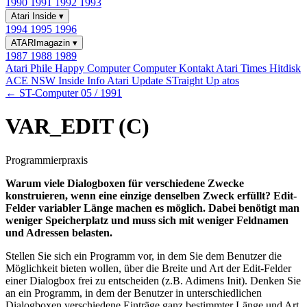
1990
1991
1992
1993
Atari Inside
▾
1994
1995
1996
ATARImagazin
▾
1987
1988
1989
Atari Phile
Happy Computer
Computer Kontakt
Atari Times
Hitdisk
ACE NSW Inside Info
Atari Update
STraight Up
atos
← ST-Computer 05 / 1991
VAR_EDIT (C)
Programmierpraxis
Warum viele Dialogboxen für verschiedene Zwecke
konstruieren, wenn eine einzige denselben Zweck erfüllt? Edit-
Felder variabler Länge machen es möglich. Dabei benötigt man
weniger Speicherplatz und muss sich mit weniger Feldnamen
und Adressen belasten.
Stellen Sie sich ein Programm vor, in dem Sie dem Benutzer die
Möglichkeit bieten wollen, über die Breite und Art der Edit-Felder
einer Dialogbox frei zu entscheiden (z.B. Adimens Init). Denken Sie
an ein Programm, in dem der Benutzer in unterschiedlichen
Dialogboxen verschiedene Einträge ganz bestimmter Länge und Art