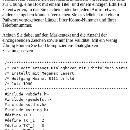
zur Übung, eine Box mit einem Titel- und einem einzigen Edit-Feld
zu entwerfen, in das Sie nacheinander bei jedem Aufruf etwas
anderes eingeben können. Versuchen Sie es vielleicht mit einem
Paßwort vorgegebener Länge, Ihrer Konto-Nummer und Ihrer
Telefonnummer.
Achten Sie dabei auf den Maskentext und die Anzahl der
einzugebenden Zeichen sowie auf Ihre Validität. Mit ein wenig
Übung können Sie bald kompliziertere Dialogboxen
zusammensetzen.
/*****************************************************
/* Var_edit erzeugt Dialogboxen mit Editfeldern variab
/* Erstellt mit Megamax LaserC                        
/* Wolfgang Heine, 8111 Urfeld                        
/* Juli 1990                                          
/*****************************************************
#include <obdefs.h> 

#include <gemdefs.h> 

#include <stdio.h>

#include <string.h>

#define TITEL   1

#define TXT_1   2

#define TXT_2   3
