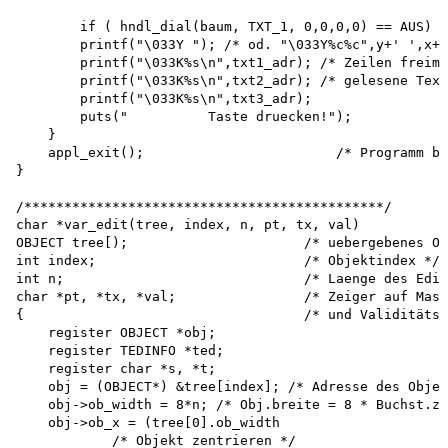
        if ( hndl_dial(baum, TXT_1, 0,0,0,0) == AUS) b
        printf("\033Y "); /* od. "\033Y%c%c",y+' ',x+'
        printf("\033K%s\n",txt1_adr); /* Zeilen freima
        printf("\033K%s\n",txt2_adr); /* gelesene Text
        printf("\033K%s\n",txt3_adr); 

        puts("          Taste druecken!");

    }

    appl_exit();                        /* Programm be
}

/*********************************************/ 

char *var_edit(tree, index, n, pt, tx, val)

OBJECT tree[);                      /* uebergebenes Ob
int index;                          /* Objektindex */

int n;                              /* Laenge des Edit
char *pt, *tx, *val;                /* Zeiger auf Mask
{                                   /* und Validitätsz
    register OBJECT *obj; 

    register TEDINFO *ted; 

    register char *s, *t;

    obj = (OBJECT*) &tree[index]; /* Adresse des Objek
    obj->ob_width = 8*n; /* Obj.breite = 8 * Buchst.za
    obj->ob_x = (tree[0].ob_width

            /* Objekt zentrieren */ 
