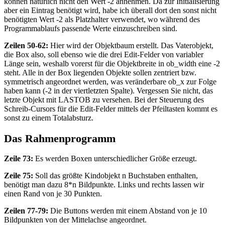
können natürlich nicht den Wert -2 annehmen. Da zur Initialisierung
aber ein Eintrag benötigt wird, habe ich überall dort den sonst nicht
benötigten Wert -2 als Platzhalter verwendet, wo während des
Programmablaufs passende Werte einzuschreiben sind.
Zeilen 50-62:
Hier wird der Objektbaum erstellt. Das Vaterobjekt,
die Box also, soll ebenso wie die drei Edit-Felder von variabler
Länge sein, weshalb vorerst für die Objektbreite in ob_width eine -2
steht. Alle in der Box liegenden Objekte sollen zentriert bzw.
symmetrisch angeordnet werden, was veränderbare ob_x zur Folge
haben kann (-2 in der viertletzten Spalte). Vergessen Sie nicht, das
letzte Objekt mit LASTOB zu versehen. Bei der Steuerung des
Schreib-Cursors für die Edit-Felder mittels der Pfeiltasten kommt es
sonst zu einem Totalabsturz.
Das Rahmenprogramm
Zeile 73:
Es werden Boxen unterschiedlicher Größe erzeugt.
Zeile 75:
Soll das größte Kindobjekt n Buchstaben enthalten,
benötigt man dazu 8*n Bildpunkte. Links und rechts lassen wir
einen Rand von je 30 Punkten.
Zeilen 77-79:
Die Buttons werden mit einem Abstand von je 10
Bildpunkten von der Mittelachse angeordnet.