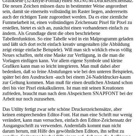
Grafikseite (32-kByte-Format) einen SIGNUM-Druckerzeichensatz.
Die neuen Zeichen müssen dazu in bestimmter Weise angeordnet
sein, damit sie einerseits vollständig im Raster liegen, andererseits
auch der richtigen Taste zugeordnet werden. Da es eine ziemliche
Fummelarbeit ist, einen vollständigen Zeichensatz Pixel für Pixel zu
erstellen, bietet es sich an, zunächst einen vorhandenen einfach zu
ändern. Als Grundlage dient die oben beschriebene
Tabellenfunktion. So eine Tabelle wird in ein Malprogramm geladen
und läßt sich dort recht einfach kreativ umgestalten (die Abbildung
zeigt einige einfache Beispiele). Will man sich wirklich etwas völlig
Neues schaffen, steht eine Maske zur Verfügung, in die man die
Vorlagen einfügen kann. Vor allem eigene Symbole und kleine
Grafiken kann man so leicht integrieren. Man muß dabei aber
bedenken, daß so feine Abstufungen wie bei den unteren Beispielen,
später bei den Ausdrucken -auch bei einem 24-Nadeldrucker-kaum
zur Geltung kommen. Man muß für einen deutlichen Abstand schon
drei bis vier Pixel einkalkulieren. Ist man mit seinen Kreationen
zufrieden, braucht man nach dem Abspeichern SNAPFONT bei der
Arbeit nur noch zuzusehen.
Das Utility fertigt zwar sehr schöne Druckerzeichensätze, aber
keinen entsprechenden Editor-Font. Hat man eine Schrift nur wenig
verändert, kann man versuchen, einfach den Editor-Zeichensatz der
Ausgangsschrift zu verwenden. Andernfalls kommt man nicht
darum herum, mit Hilfe des gewöhnlichen Editors, ihn selbst zu