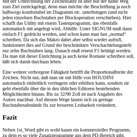
Mit der Umrechnung der Zeichensätze ist aber nur der halbe Weg
zum Ziel zurückgelegt, denn man möchte die Beschriftung ja noch
halbwegs komfortabel im Diagramm etc. unterbringen (und nicht
jeden einzelnen Buchstaben per Blockoperation verschieben). Hier
schafft das Utility mit einem Tastenprogramm, das ebenfalls
automatisch mit angelegt wird, Abhilfe. Unter SIGNUM muß dann
einfach F1 gedrückt werden, und schon kann man fast „normal“
schreiben. Da sich das Makro dabei aber selbst wieder aufruft,
funktioniert dies auf Grund der beschränkten Verschachtelungstiefe
nur zehn Buchstaben lang. Danach muß erneut F1 betätigt werden.
Da man mit dieser Einrichtung ja auch keine Romane schreiben soll,
läßt sich damit durchaus leben.
Eine weitere verborgene Fähigkeit betrifft die Proportionalbreite der
Zeichen. Nicht nur, daß man sie mit Hilfe von HOUDINI
automatisch einheitlich verringern oder erhöhen kann, sondern sie
geht ebenfalls über die in den üblichen Editoren bestehenden
Möglichkeiten hinaus. Bis zu 32/90 Zoll ist nach Angaben des
Autors machbar. Auf diesem Wege lassen sich zu geringe
Buchstabenabstände fix zur besseren Lesbarkeit verändern.
Fazit
Neben 1st_Word gibt es wohl kaum ein kommerzielles Programm,
zu dem es so viele Zusatzprogramme aus dem PD-Bereich gibt.