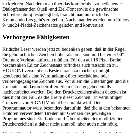
zu kreieren. Nachdem man über das komfortabel zu bedienende
Dialogfenster den Quell -und Ziel-Font sowie die gewünschte
Schreibrichtung festgelegt hat, braucht man nur noch das
Kommando Los geht's zu geben. Nacheinander werden nun Editor-,
9- und24-Nadel-Zeichensätze geladen und konvertiert.
Verborgene Fähigkeiten
Kritische Leser werden jetzt zu bedenken geben, daß in der Regel
die gebräuchlichen Zeichen höher als breit sind und bei einer 90°-
Drehung Verluste auftreten müßten. Für den auf 16 Pixel Breite
beschränken Editor-Zeichensatz trifft dies auch tatsächlich zu.
HOUDINI versucht das Beste daraus zu machen, und gibt
gegebenenfalls eine Warnmeldung über beschädigte oder
verlorengegangene Zeichen aus. Vor allem die Unterlängen und die
Umlaute sind davon betroffen. Sie müssen gegebenenfalls
nachbearbeitet werden. Bei den Druckerzeichensätzen dagegen ist
dies nicht der Fall, da die Breite dieser Zeichen - in vernünftigen
Grenzen - von SIGNUM nicht beschränkt wird. Der
Programmautor weist besonders daraufhin, daß die in den bekannten
Editoren verwendeten Breiten nur Grenzen des jeweiligen
Programmes sind. Ein Laden und Überarbeiten der modifizierten
Druckerzeichen ist daher nicht sinnvoll, aber auch nicht nötig.