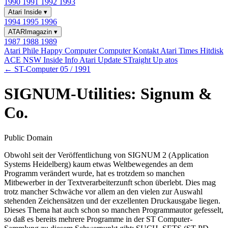
1990
1991
1992
1993
Atari Inside
▾
1994
1995
1996
ATARImagazin
▾
1987
1988
1989
Atari Phile
Happy Computer
Computer Kontakt
Atari Times
Hitdisk
ACE NSW Inside Info
Atari Update
STraight Up
atos
← ST-Computer 05 / 1991
SIGNUM-Utilities: Signum &
Co.
Public Domain
Obwohl seit der Veröffentlichung von SIGNUM 2 (Application
Systems Heidelberg) kaum etwas Weltbewegendes an dem
Programm verändert wurde, hat es trotzdem so manchen
Mitbewerber in der Textverarbeiterzunft schon überlebt. Dies mag
trotz mancher Schwäche vor allem an den vielen zur Auswahl
stehenden Zeichensätzen und der exzellenten Druckausgabe liegen.
Dieses Thema hat auch schon so manchen Programmautor gefesselt,
so daß es bereits mehrere Programme in der ST Computer-