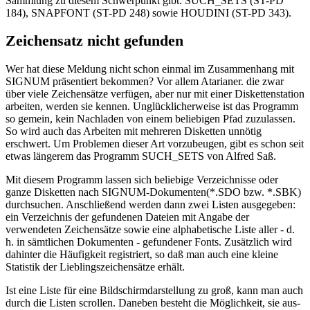
Sammlung zu diesem Schwerpunkt gibt: SUCH_SETS (ST-PD
184), SNAPFONT (ST-PD 248) sowie HOUDINI (ST-PD 343).
Zeichensatz nicht gefunden
Wer hat diese Meldung nicht schon einmal im Zusammenhang mit
SIGNUM präsentiert bekommen? Vor allem Atarianer. die zwar
über viele Zeichensätze verfügen, aber nur mit einer Diskettenstation
arbeiten, werden sie kennen. Unglücklicherweise ist das Programm
so gemein, kein Nachladen von einem beliebigen Pfad zuzulassen.
So wird auch das Arbeiten mit mehreren Disketten unnötig
erschwert. Um Problemen dieser Art vorzubeugen, gibt es schon seit
etwas längerem das Programm SUCH_SETS von Alfred Saß.
Mit diesem Programm lassen sich beliebige Verzeichnisse oder
ganze Disketten nach SIGNUM-Dokumenten(*.SDO bzw. *.SBK)
durchsuchen. Anschließend werden dann zwei Listen ausgegeben:
ein Verzeichnis der gefundenen Dateien mit Angabe der
verwendeten Zeichensätze sowie eine alphabetische Liste aller - d.
h. in sämtlichen Dokumenten - gefundener Fonts. Zusätzlich wird
dahinter die Häufigkeit registriert, so daß man auch eine kleine
Statistik der Lieblingszeichensätze erhält.
Ist eine Liste für eine Bildschirmdarstellung zu groß, kann man auch
durch die Listen scrollen. Daneben besteht die Möglichkeit, sie aus-