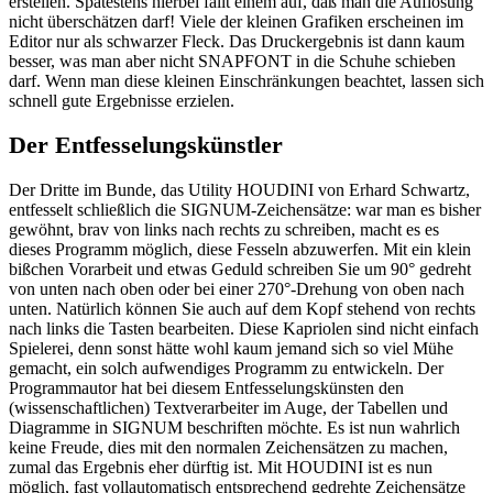
erstellen. Spätestens hierbei fällt einem auf, daß man die Auflösung
nicht überschätzen darf! Viele der kleinen Grafiken erscheinen im
Editor nur als schwarzer Fleck. Das Druckergebnis ist dann kaum
besser, was man aber nicht SNAPFONT in die Schuhe schieben
darf. Wenn man diese kleinen Einschränkungen beachtet, lassen sich
schnell gute Ergebnisse erzielen.
Der Entfesselungskünstler
Der Dritte im Bunde, das Utility HOUDINI von Erhard Schwartz,
entfesselt schließlich die SIGNUM-Zeichensätze: war man es bisher
gewöhnt, brav von links nach rechts zu schreiben, macht es es
dieses Programm möglich, diese Fesseln abzuwerfen. Mit ein klein
bißchen Vorarbeit und etwas Geduld schreiben Sie um 90° gedreht
von unten nach oben oder bei einer 270°-Drehung von oben nach
unten. Natürlich können Sie auch auf dem Kopf stehend von rechts
nach links die Tasten bearbeiten. Diese Kapriolen sind nicht einfach
Spielerei, denn sonst hätte wohl kaum jemand sich so viel Mühe
gemacht, ein solch aufwendiges Programm zu entwickeln. Der
Programmautor hat bei diesem Entfesselungskünsten den
(wissenschaftlichen) Textverarbeiter im Auge, der Tabellen und
Diagramme in SIGNUM beschriften möchte. Es ist nun wahrlich
keine Freude, dies mit den normalen Zeichensätzen zu machen,
zumal das Ergebnis eher dürftig ist. Mit HOUDINI ist es nun
möglich, fast vollautomatisch entsprechend gedrehte Zeichensätze